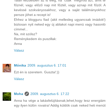
Talán kezdetben az is elég, ha "csak" megírod azt, amit te
főznél, vagy előző nap mit főztél, vagy aznap mit főzöl. A
kevéssé szokványosakhoz, vagy a saját találmányokhoz
persze jöhet a recept is!
Ehhez a blogguru fiad (akit mellesleg ugyancsak imádok!)
biztosan nyit neked egy új ablakot napi menü vagy hasonló
címmel...
Na, mit szólsz?
Reménykedem és puszillak:
Anna
Válasz
Mónika
2009. augusztus 6. 17:01
Ezt én is szeretem. Guszta!:))
Válasz
Moha
2009. augusztus 6. 17:22
Anna ha vége a lakásfelújításnak,lehet,hogy lesz energiám
egy ilyen külön rovatra! Addig küldök csak neked heti menüt