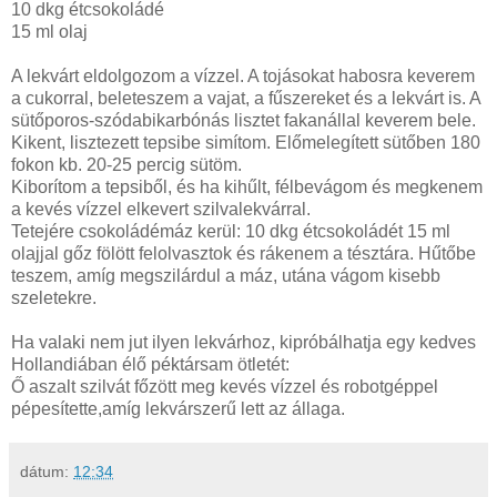
10 dkg étcsokoládé
15 ml olaj
A lekvárt eldolgozom a vízzel. A tojásokat habosra keverem
a cukorral, beleteszem a vajat, a fűszereket és a lekvárt is. A
sütőporos-szódabikarbónás lisztet fakanállal keverem bele.
Kikent, lisztezett tepsibe simítom. Előmelegített sütőben 180
fokon kb. 20-25 percig sütöm.
Kiborítom a tepsiből, és ha kihűlt, félbevágom és megkenem
a kevés vízzel elkevert szilvalekvárral.
Tetejére csokoládémáz kerül: 10 dkg étcsokoládét 15 ml
olajjal gőz fölött felolvasztok és rákenem a tésztára. Hűtőbe
teszem, amíg megszilárdul a máz, utána vágom kisebb
szeletekre.
Ha valaki nem jut ilyen lekvárhoz, kipróbálhatja egy kedves
Hollandiában élő péktársam ötletét:
Ő aszalt szilvát főzött meg kevés vízzel és robotgéppel
pépesítette,amíg lekvárszerű lett az állaga.
dátum:
12:34