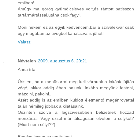
emilben!
Amúgy ma görög gyümölcsleves volt,és rántott patisszon
tartármártással,utána csokifagyi.
Móni nekem ez az egyik kedvencem,bár a szilvalekvár csak
úgy magában az üvegből kanalazva is jöhet!
Válasz
Névtelen
2009. augusztus 6. 20:21
Anna írta:
Úristen, ha a menüsorral meg kell várnunk a lakásfelújítás
végé, akkor addig éhen halunk. Inkább megyünk festeni,
mázolni, pakolni...
Azért addig is az emilben küldött életmentő magánrovattal
talán némileg jobbak a kilátásaink.
Őszintén szólva a legszívesebben befizetnék hozzád
menzára... Vagy ezzel már túlságosan elvetem a sulykot?
(Miért nem súlyt??)
Epedve lesem az emlijeimet.