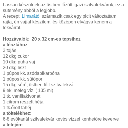
Lassan készülnek az üstben főzött igazi szilvalekvárok, ez a
sütemény abból a legjobb.
A recept
Limarától
származik,csak egy picit változtattam
rajta, én vajjal készítem, és középen elvágva kenem a
lekvárral.
Hozzávalók: 20 x 32 cm-es tepsihez
a tésztához:
3 tojás
12 dkg cukor
10 dkg puha vaj
20 dkg liszt
1 púpos kk. szódabikarbóna
1 púpos kk. sütőpor
15 dkg sűrű, üstben főtt szilvalekvár
9 ek. meleg víz ( 135 ml)
1 tk. vaníliakivonat
1 citrom reszelt héja
1 tk.őrölt fahéj
a töltelékhez:
6-8 evőkanál szilvalekvár kevés vízzel kenhetőre keverve
a tetejére: