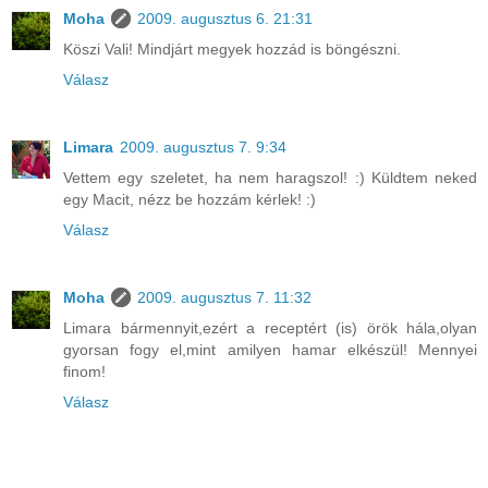
Moha
2009. augusztus 6. 21:31
Köszi Vali! Mindjárt megyek hozzád is böngészni.
Válasz
Limara
2009. augusztus 7. 9:34
Vettem egy szeletet, ha nem haragszol! :) Küldtem neked
egy Macit, nézz be hozzám kérlek! :)
Válasz
Moha
2009. augusztus 7. 11:32
Limara bármennyit,ezért a receptért (is) örök hála,olyan
gyorsan fogy el,mint amilyen hamar elkészül! Mennyei
finom!
Válasz