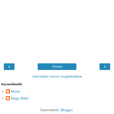
‹
›
Főoldal
Internetes verzió megtekintése
Közreműködők
Moha
Nagy Máté
Üzemeltető:
Blogger
.