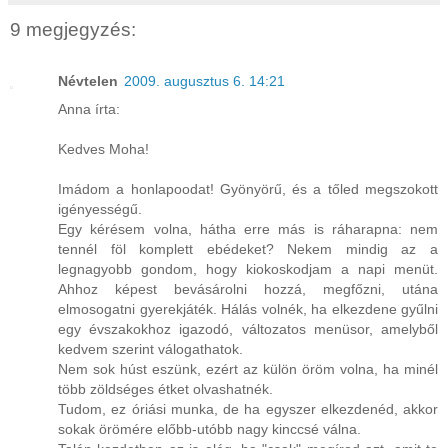
9 megjegyzés:
Névtelen
2009. augusztus 6. 14:21
Anna írta:
Kedves Moha!
Imádom a honlapoodat! Gyönyörű, és a tőled megszokott
igényességű.
Egy kérésem volna, hátha erre más is ráharapna: nem
tennél föl komplett ebédeket? Nekem mindig az a
legnagyobb gondom, hogy kiokoskodjam a napi menüt.
Ahhoz képest bevásárolni hozzá, megfőzni, utána
elmosogatni gyerekjáték. Hálás volnék, ha elkezdene gyűlni
egy évszakokhoz igazodó, változatos menüsor, amelyből
kedvem szerint válogathatok.
Nem sok húst eszünk, ezért az külön öröm volna, ha minél
több zöldséges étket olvashatnék.
Tudom, ez óriási munka, de ha egyszer elkezdenéd, akkor
sokak örömére előbb-utóbb nagy kinccsé válna.