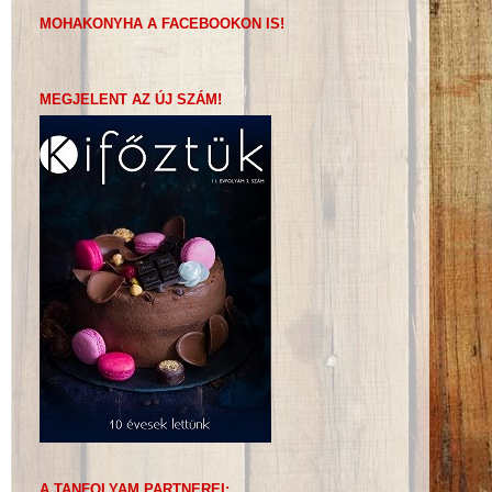
MOHAKONYHA A FACEBOOKON IS!
MEGJELENT AZ ÚJ SZÁM!
A TANFOLYAM PARTNEREI: