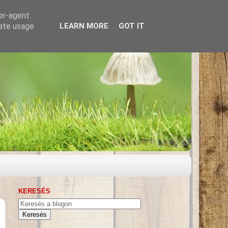
ser-agent
rate usage
LEARN MORE
GOT IT
KERESÉS