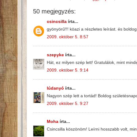
50 megjegyzés:
csincsilla
írta...
gyönyörű!!! köazi a részletes leírást. és boldog
2009. október 5. 8:57
szepyke
írta...
Hát, ez milyen szép lett! Gratulálok, mint min
2009. október 5. 9:14
lúdanyó
írta...
Nagyon szép lett a tortád! Boldog születésnapo
2009. október 5. 9:27
Moha
írta...
Csincsilla köszönöm! Leírni hosszabb volt, mint