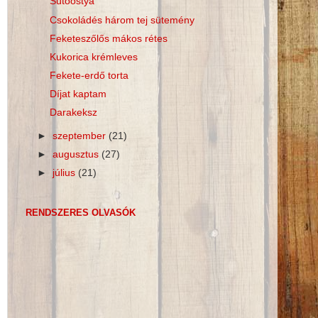
Sütőostya
Csokoládés három tej sütemény
Feketeszőlős mákos rétes
Kukorica krémleves
Fekete-erdő torta
Díjat kaptam
Darakeksz
►
szeptember
(21)
►
augusztus
(27)
►
július
(21)
RENDSZERES OLVASÓK