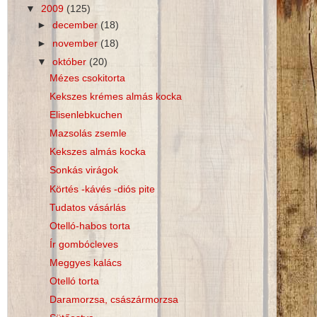
▼
2009
(125)
►
december
(18)
►
november
(18)
▼
október
(20)
Mézes csokitorta
Kekszes krémes almás kocka
Elisenlebkuchen
Mazsolás zsemle
Kekszes almás kocka
Sonkás virágok
Körtés -kávés -diós pite
Tudatos vásárlás
Otelló-habos torta
Ír gombócleves
Meggyes kalács
Otelló torta
Daramorzsa, császármorzsa