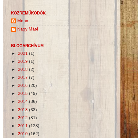
KÖZREMŰKÖDŐK
Moha
Nagy Máté
BLOGARCHÍVUM
►
2021
(1)
►
2019
(1)
►
2018
(2)
►
2017
(7)
►
2016
(20)
►
2015
(49)
►
2014
(36)
►
2013
(63)
►
2012
(81)
►
2011
(128)
►
2010
(162)