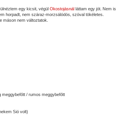
ülnéztem egy kicsit, végül
Okostojásnál
láttam egy jót. Nem is
em horpadt, nem száraz-morzsálódós, szóval tökéletes.
de máson nem változtatok.
g meggybefőtt / rumos meggybefőtt
nekem Sió volt)