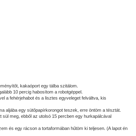
eményítőt, kakaóport egy tálba szitálom.
galább 10 percig habosítom a robotgéppel.
l a fehérjehabot és a lisztes egyveleget felváltva, kis
ma aljába egy sütőpapírkorongot teszek, erre öntöm a tésztát.
t sül meg, ebből az utolsó 15 percben egy hurkapálcával
em és egy rácson a tortaformában hűtöm ki teljesen. (A lapot én