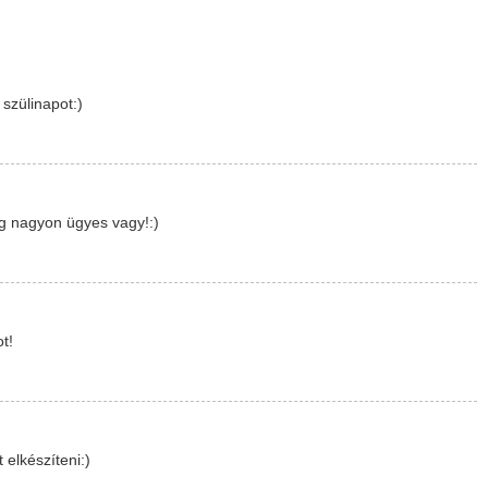
 szülinapot:)
dig nagyon ügyes vagy!:)
t!
 elkészíteni:)