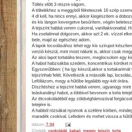
Töltés előtt 3 részre vágom.
A töltelékhez a meggyből félreteszek 16 szép szeme
4 dl kell, ha nincs ennyi, akkor kiegészítem a dobo
és kis lángon kevergetve besűrítem, végén beletes
A tejszínt habbá verem cukorral, vaníliakivonattal. 
Ha zselatinnal dolgozom, akkor azt 2 ek. vízzel elk
bele, majd az egészhez adom.
A lapok locsolásához lehet egy kis szirupot készít
verzió készül, mint most nálunk is, akkor csak meg
Az alsó lapot tortatálra teszem, meglocsolom egy kic
A habot habzsákba szedem, koncentrikus köröket n
Egyszerűbben: ( ha így készül,akkor a tortakarimát
tejszínhab felét. Következik a második lap, locsolá
Lefóliázom, megy a hűtőbe legalább egy-két órára.
Díszítéshez a tejszínt habbá verem, ugyanúgy mint 
teáskanálnyi habot, a többivel bevonom a torta tetejét
Az étcsokoládéból egy zöldséghámozóval forgácsot k
tetejére is.
A habból rózsákat nyomok a szélére körben, minde
maradék csokival. Lefedem és mehet vissza a hűtőbe
dátum:
7:34
Címkék:
csokoládé
,
kakaó
,
meggy
,
tejszín
,
torta