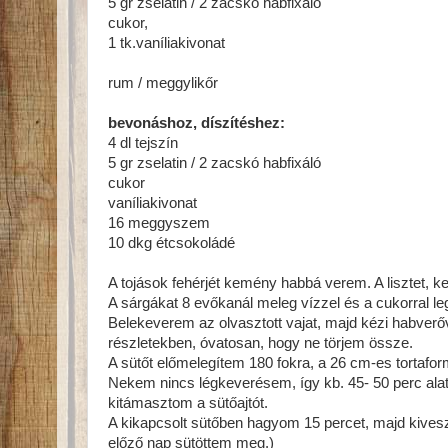
5 gr zselatin / 2 zacskó habfixáló
cukor,
1 tk.vaníliakivonat
rum / meggylikőr
bevonáshoz, díszítéshez:
4 dl tejszín
5 gr zselatin / 2 zacskó habfixáló
cukor
vaníliakivonat
16 meggyszem
10 dkg étcsokoládé
A tojások fehérjét kemény habbá verem. A lisztet, k
A sárgákat 8 evőkanál meleg vízzel és a cukorral le
Belekeverem az olvasztott vajat, majd kézi habverőve
részletekben, óvatosan, hogy ne törjem össze.
A sütőt előmelegítem 180 fokra, a 26 cm-es tortafor
Nekem nincs légkeverésem, így kb. 45- 50 perc alat
kitámasztom a sütőajtót.
A kikapcsolt sütőben hagyom 15 percet, majd kivesz
előző nap sütöttem meg.)