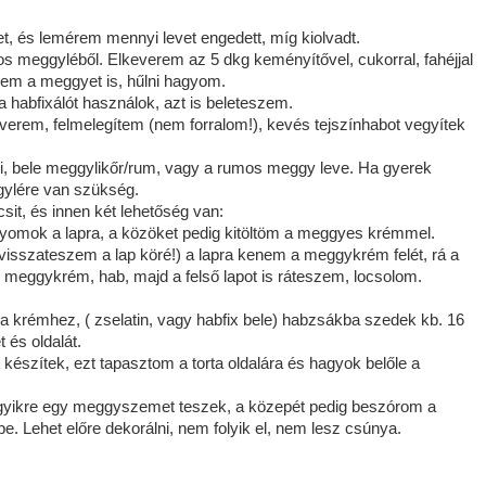
t, és lemérem mennyi levet engedett, míg kiolvadt.
zos meggyléből. Elkeverem az 5 dkg keményítővel, cukorral, fahéjjal
zem a meggyet is, hűlni hagyom.
Ha habfixálót használok, azt is beleteszem.
everem, felmelegítem (nem forralom!), kevés tejszínhabot vegyítek
eni, bele meggylikőr/rum, vagy a rumos meggy leve. Ha gyerek
gylére van szükség.
sit, és innen két lehetőség van:
yomok a lapra, a közöket pedig kitöltöm a meggyes krémmel.
 visszateszem a lap köré!) a lapra kenem a meggykrém felét, rá a
s, meggykrém, hab, majd a felső lapot is ráteszem, locsolom.
a krémhez, ( zselatin, vagy habfix bele) habzsákba szedek kb. 16
 és oldalát.
észítek, ezt tapasztom a torta oldalára és hagyok belőle a
gyikre egy meggyszemet teszek, a közepét pedig beszórom a
. Lehet előre dekorálni, nem folyik el, nem lesz csúnya.