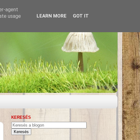
ser-agent
rate usage
LEARN MORE
GOT IT
KERESÉS