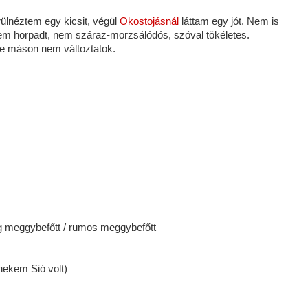
ülnéztem egy kicsit, végül
Okostojásnál
láttam egy jót. Nem is
em horpadt, nem száraz-morzsálódós, szóval tökéletes.
de máson nem változtatok.
g meggybefőtt / rumos meggybefőtt
nekem Sió volt)