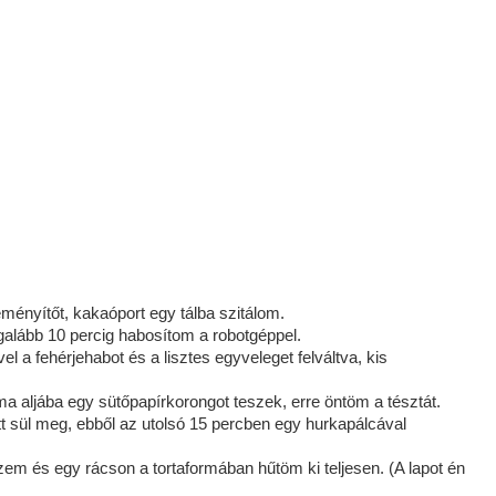
eményítőt, kakaóport egy tálba szitálom.
galább 10 percig habosítom a robotgéppel.
l a fehérjehabot és a lisztes egyveleget felváltva, kis
ma aljába egy sütőpapírkorongot teszek, erre öntöm a tésztát.
t sül meg, ebből az utolsó 15 percben egy hurkapálcával
em és egy rácson a tortaformában hűtöm ki teljesen. (A lapot én