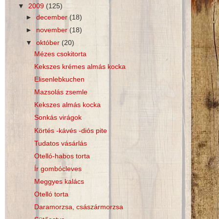
▼
2009
(125)
►
december
(18)
►
november
(18)
▼
október
(20)
Mézes csokitorta
Kekszes krémes almás kocka
Elisenlebkuchen
Mazsolás zsemle
Kekszes almás kocka
Sonkás virágok
Körtés -kávés -diós pite
Tudatos vásárlás
Otelló-habos torta
Ír gombócleves
Meggyes kalács
Otelló torta
Daramorzsa, császármorzsa