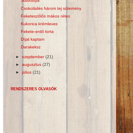
Sütőostya
Csokoládés három tej sütemény
Feketeszőlős mákos rétes
Kukorica krémleves
Fekete-erdő torta
Díjat kaptam
Darakeksz
►
szeptember
(21)
►
augusztus
(27)
►
július
(21)
RENDSZERES OLVASÓK