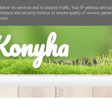
liver its services and to analyze traffic. Your IP address and u
rmance and security metrics to ensure quality of service, gene
buse.
onyha