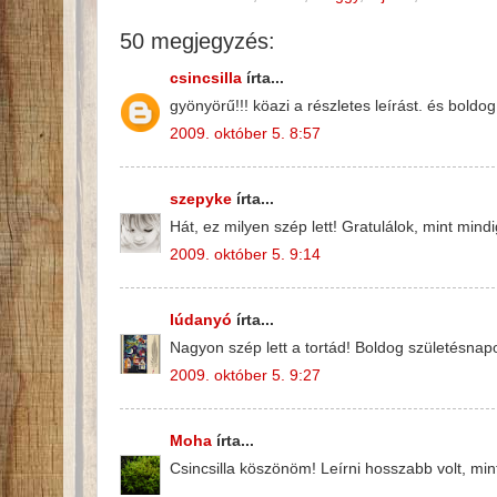
50 megjegyzés:
csincsilla
írta...
gyönyörű!!! köazi a részletes leírást. és boldog
2009. október 5. 8:57
szepyke
írta...
Hát, ez milyen szép lett! Gratulálok, mint min
2009. október 5. 9:14
lúdanyó
írta...
Nagyon szép lett a tortád! Boldog születésnapo
2009. október 5. 9:27
Moha
írta...
Csincsilla köszönöm! Leírni hosszabb volt, mint