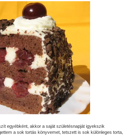
szít egyébként, akkor a saját születésnapját igyekszik
ttem a sok tortás könyvemet, tetszett is sok különleges torta,