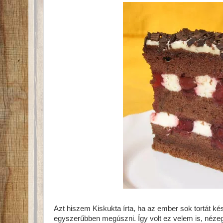
Azt hiszem Kiskukta írta, ha az ember sok tortát ké
egyszerűbben megúszni. Így volt ez velem is, nézege