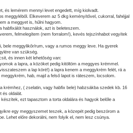
t, és lemérem mennyi levet engedett, míg kiolvadt.
zos meggyléből. Elkeverem az 5 dkg keményítővel, cukorral, fahéjjal
zem a meggyet is, hűlni hagyom.
Ha habfixálót használok, azt is beleteszem.
everem, felmelegítem (nem forralom!), kevés tejszínhabot vegyítek
eni, bele meggylikőr/rum, vagy a rumos meggy leve. Ha gyerek
gylére van szükség.
sit, és innen két lehetőség van:
yomok a lapra, a közöket pedig kitöltöm a meggyes krémmel.
 visszateszem a lap köré!) a lapra kenem a meggykrém felét, rá a
s, meggykrém, hab, majd a felső lapot is ráteszem, locsolom.
a krémhez, ( zselatin, vagy habfix bele) habzsákba szedek kb. 16
 és oldalát.
észítek, ezt tapasztom a torta oldalára és hagyok belőle a
gyikre egy meggyszemet teszek, a közepét pedig beszórom a
. Lehet előre dekorálni, nem folyik el, nem lesz csúnya.