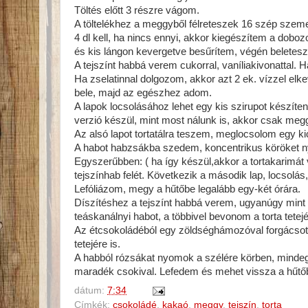
Töltés előtt 3 részre vágom.
A töltelékhez a meggyből félreteszek 16 szép szeme
4 dl kell, ha nincs ennyi, akkor kiegészítem a dobo
és kis lángon kevergetve besűrítem, végén beletes
A tejszínt habbá verem cukorral, vaníliakivonattal. 
Ha zselatinnal dolgozom, akkor azt 2 ek. vízzel elk
bele, majd az egészhez adom.
A lapok locsolásához lehet egy kis szirupot készít
verzió készül, mint most nálunk is, akkor csak meg
Az alsó lapot tortatálra teszem, meglocsolom egy kic
A habot habzsákba szedem, koncentrikus köröket n
Egyszerűbben: ( ha így készül,akkor a tortakarimát
tejszínhab felét. Következik a második lap, locsolá
Lefóliázom, megy a hűtőbe legalább egy-két órára.
Díszítéshez a tejszínt habbá verem, ugyanúgy mint 
teáskanálnyi habot, a többivel bevonom a torta tetejét
Az étcsokoládéból egy zöldséghámozóval forgácsot k
tetejére is.
A habból rózsákat nyomok a szélére körben, minde
maradék csokival. Lefedem és mehet vissza a hűtőbe
dátum:
7:34
Címkék:
csokoládé
,
kakaó
,
meggy
,
tejszín
,
torta