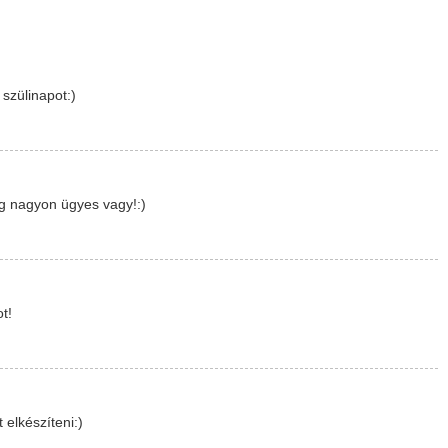
 szülinapot:)
dig nagyon ügyes vagy!:)
t!
 elkészíteni:)