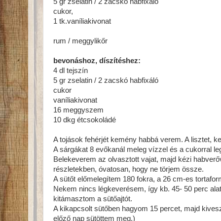
5 gr zselatin / 2 zacskó habfixáló
cukor,
1 tk.vaníliakivonat
rum / meggylikőr
bevonáshoz, díszítéshez:
4 dl tejszín
5 gr zselatin / 2 zacskó habfixáló
cukor
vaníliakivonat
16 meggyszem
10 dkg étcsokoládé
A tojások fehérjét kemény habbá verem. A lisztet, k
A sárgákat 8 evőkanál meleg vízzel és a cukorral le
Belekeverem az olvasztott vajat, majd kézi habverőve
részletekben, óvatosan, hogy ne törjem össze.
A sütőt előmelegítem 180 fokra, a 26 cm-es tortafor
Nekem nincs légkeverésem, így kb. 45- 50 perc alat
kitámasztom a sütőajtót.
A kikapcsolt sütőben hagyom 15 percet, majd kivesz
előző nap sütöttem meg.)