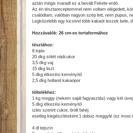
aztán mégis maradt ez a bevált Fekete-erdő.
Az én tésztareceptemmel nem voltam elégedett, kör
csalódtam, valóban nagyon szép lett, nem púpos, n
Legközelebb egy kicsivel több kakaót teszek bele, 
Hozzávalók: 26 cm-es tortaformához
tésztához:
8 tojás
20 dkg sötét nádcukor
3,5 dkg vaj
15 dkg liszt
5 dkg étkezési keményítő
2,5 dkg holland kakaópor
töltelékhez:
1 kg meggy (nekem saját fagyasztás) vagy két üve
5 dkg étkezési keményítő
ízlés szerint cukor, őrölt fahéj
esetleg kiegészítésként 1 doboz meggylé (ez most 
4 dl tejszín