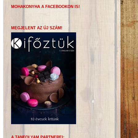
MOHAKONYHA A FACEBOOKON IS!
MEGJELENT AZ ÚJ SZÁM!
A TANFOLYAM PARTNEREI: