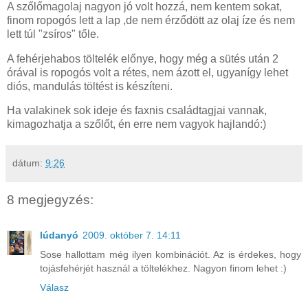
A szőlőmagolaj nagyon jó volt hozzá, nem kentem sokat,
finom ropogós lett a lap ,de nem érződött az olaj íze és nem
lett túl "zsíros" tőle.
A fehérjehabos töltelék előnye, hogy még a sütés után 2
órával is ropogós volt a rétes, nem ázott el, ugyanígy lehet
diós, mandulás töltést is készíteni.
Ha valakinek sok ideje és faxnis családtagjai vannak,
kimagozhatja a szőlőt, én erre nem vagyok hajlandó:)
dátum:
9:26
8 megjegyzés:
lúdanyó
2009. október 7. 14:11
Sose hallottam még ilyen kombinációt. Az is érdekes, hogy
tojásfehérjét használ a töltelékhez. Nagyon finom lehet :)
Válasz