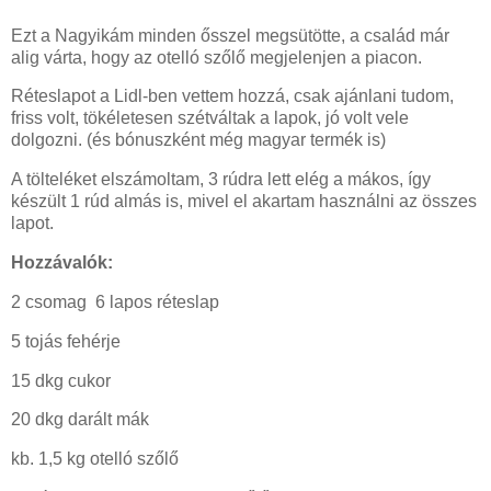
Ezt a Nagyikám minden ősszel megsütötte, a család már
alig várta, hogy az otelló szőlő megjelenjen a piacon.
Réteslapot a Lidl-ben vettem hozzá, csak ajánlani tudom,
friss volt, tökéletesen szétváltak a lapok, jó volt vele
dolgozni. (és bónuszként még magyar termék is)
A tölteléket elszámoltam, 3 rúdra lett elég a mákos, így
készült 1 rúd almás is, mivel el akartam használni az összes
lapot.
Hozzávalók:
2 csomag 6 lapos réteslap
5 tojás fehérje
15 dkg cukor
20 dkg darált mák
kb. 1,5 kg otelló szőlő