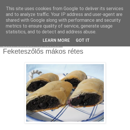
This site uses cookies from Google to deliver its services
Moha Konyha
and to analyze traffic. Your IP address and user-agent are
shared with Google along with performance and security
metrics to ensure quality of service, generate usage
statistics, and to detect and address abuse.
▼
LEARN MORE
GOT IT
2009. október 7., szerda
Feketeszőlős mákos rétes