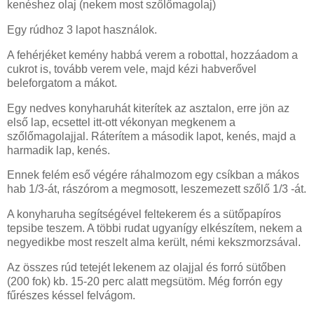
kenéshez olaj (nekem most szőlőmagolaj)
Egy rúdhoz 3 lapot használok.
A fehérjéket kemény habbá verem a robottal, hozzáadom a
cukrot is, tovább verem vele, majd kézi habverővel
beleforgatom a mákot.
Egy nedves konyharuhát kiterítek az asztalon, erre jön az
első lap, ecsettel itt-ott vékonyan megkenem a
szőlőmagolajjal. Ráterítem a második lapot, kenés, majd a
harmadik lap, kenés.
Ennek felém eső végére ráhalmozom egy csíkban a mákos
hab 1/3-át, rászórom a megmosott, leszemezett szőlő 1/3 -át.
A konyharuha segítségével feltekerem és a sütőpapíros
tepsibe teszem. A többi rudat ugyanígy elkészítem, nekem a
negyedikbe most reszelt alma került, némi kekszmorzsával.
Az összes rúd tetejét lekenem az olajjal és forró sütőben
(200 fok) kb. 15-20 perc alatt megsütöm. Még forrón egy
fűrészes késsel felvágom.