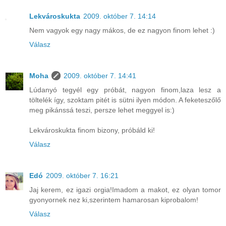
Lekvároskukta
2009. október 7. 14:14
Nem vagyok egy nagy mákos, de ez nagyon finom lehet :)
Válasz
Moha
2009. október 7. 14:41
Lúdanyó tegyél egy próbát, nagyon finom,laza lesz a
töltelék így, szoktam pitét is sütni ilyen módon. A feketeszőlő
meg pikánssá teszi, persze lehet meggyel is:)
Lekvároskukta finom bizony, próbáld ki!
Válasz
Edó
2009. október 7. 16:21
Jaj kerem, ez igazi orgia!Imadom a makot, ez olyan tomor
gyonyornek nez ki,szerintem hamarosan kiprobalom!
Válasz