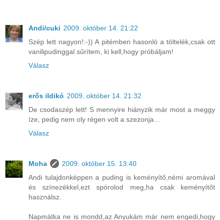
Andi/cuki
2009. október 14. 21:22
Szép lett nagyon!:-)) A pitémben hasonló a töltelék,csak ott
vanilipudinggal sűrítem, ki kell,hogy próbáljam!
Válasz
erős ildikó
2009. október 14. 21:32
De csodaszép lett! S mennyire hiányzik már most a meggy
íze, pedig nem oly régen volt a szezonja...
Válasz
Moha
2009. október 15. 13:40
Andi tulajdonképpen a puding is keményítő,némi aromával
és színezékkel,ezt spórolod meg,ha csak keményítőt
használsz.
Napmátka ne is mondd,az Anyukám már nem engedi,hogy