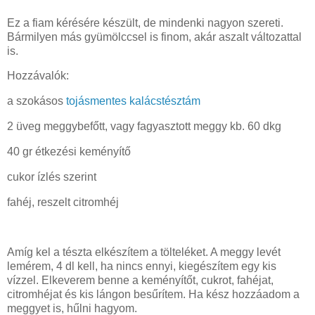
Ez a fiam kérésére készült, de mindenki nagyon szereti.
Bármilyen más gyümölccsel is finom, akár aszalt változattal
is.
Hozzávalók:
a szokásos
tojásmentes kalácstésztám
2 üveg meggybefőtt, vagy fagyasztott meggy kb. 60 dkg
40 gr étkezési keményítő
cukor ízlés szerint
fahéj, reszelt citromhéj
Amíg kel a tészta elkészítem a tölteléket. A meggy levét
lemérem, 4 dl kell, ha nincs ennyi, kiegészítem egy kis
vízzel. Elkeverem benne a keményítőt, cukrot, fahéjat,
citromhéjat és kis lángon besűrítem. Ha kész hozzáadom a
meggyet is, hűlni hagyom.