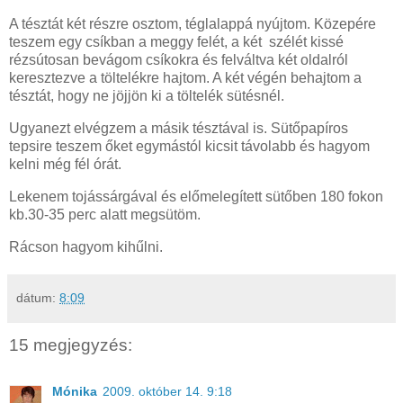
A tésztát két részre osztom, téglalappá nyújtom. Közepére
teszem egy csíkban a meggy felét, a két szélét kissé
rézsútosan bevágom csíkokra és felváltva két oldalról
keresztezve a töltelékre hajtom. A két végén behajtom a
tésztát, hogy ne jöjjön ki a töltelék sütésnél.
Ugyanezt elvégzem a másik tésztával is. Sütőpapíros
tepsire teszem őket egymástól kicsit távolabb és hagyom
kelni még fél órát.
Lekenem tojássárgával és előmelegített sütőben 180 fokon
kb.30-35 perc alatt megsütöm.
Rácson hagyom kihűlni.
dátum:
8:09
15 megjegyzés:
Mónika
2009. október 14. 9:18