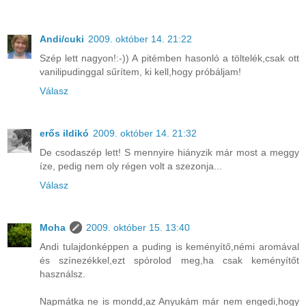
Andi/cuki
2009. október 14. 21:22
Szép lett nagyon!:-)) A pitémben hasonló a töltelék,csak ott
vanilipudinggal sűrítem, ki kell,hogy próbáljam!
Válasz
erős ildikó
2009. október 14. 21:32
De csodaszép lett! S mennyire hiányzik már most a meggy
íze, pedig nem oly régen volt a szezonja...
Válasz
Moha
2009. október 15. 13:40
Andi tulajdonképpen a puding is keményítő,némi aromával
és színezékkel,ezt spórolod meg,ha csak keményítőt
használsz.
Napmátka ne is mondd,az Anyukám már nem engedi,hogy