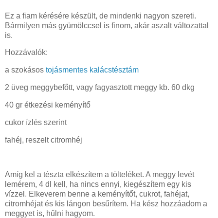
Ez a fiam kérésére készült, de mindenki nagyon szereti.
Bármilyen más gyümölccsel is finom, akár aszalt változattal
is.
Hozzávalók:
a szokásos
tojásmentes kalácstésztám
2 üveg meggybefőtt, vagy fagyasztott meggy kb. 60 dkg
40 gr étkezési keményítő
cukor ízlés szerint
fahéj, reszelt citromhéj
Amíg kel a tészta elkészítem a tölteléket. A meggy levét
lemérem, 4 dl kell, ha nincs ennyi, kiegészítem egy kis
vízzel. Elkeverem benne a keményítőt, cukrot, fahéjat,
citromhéjat és kis lángon besűrítem. Ha kész hozzáadom a
meggyet is, hűlni hagyom.