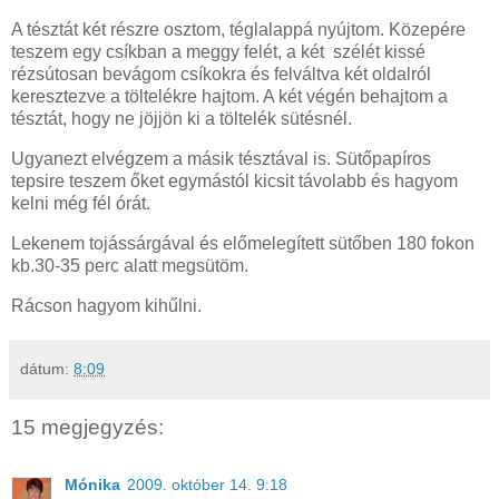
A tésztát két részre osztom, téglalappá nyújtom. Közepére
teszem egy csíkban a meggy felét, a két szélét kissé
rézsútosan bevágom csíkokra és felváltva két oldalról
keresztezve a töltelékre hajtom. A két végén behajtom a
tésztát, hogy ne jöjjön ki a töltelék sütésnél.
Ugyanezt elvégzem a másik tésztával is. Sütőpapíros
tepsire teszem őket egymástól kicsit távolabb és hagyom
kelni még fél órát.
Lekenem tojássárgával és előmelegített sütőben 180 fokon
kb.30-35 perc alatt megsütöm.
Rácson hagyom kihűlni.
dátum:
8:09
15 megjegyzés:
Mónika
2009. október 14. 9:18