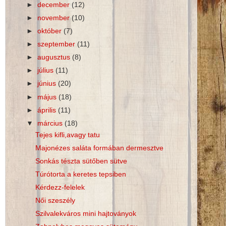
►
december
(12)
►
november
(10)
►
október
(7)
►
szeptember
(11)
►
augusztus
(8)
►
július
(11)
►
június
(20)
►
május
(18)
►
április
(11)
▼
március
(18)
Tejes kifli,avagy tatu
Majonézes saláta formában dermesztve
Sonkás tészta sütőben sütve
Túrótorta a keretes tepsiben
Kérdezz-felelek
Női szeszély
Szilvalekváros mini hajtoványok