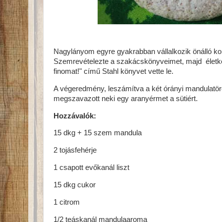
Nagylányom egyre gyakrabban vállalkozik önálló ko
Szemrevételezte a szakácskönyveimet, majd életk
finomat!" című Stahl könyvet vette le.
A végeredmény, leszámítva a két órányi mandulatöré
megszavazott neki egy aranyérmet a sütiért.
Hozzávalók:
15 dkg + 15 szem mandula
2 tojásfehérje
1 csapott evőkanál liszt
15 dkg cukor
1 citrom
1/2 teáskanál mandulaaroma