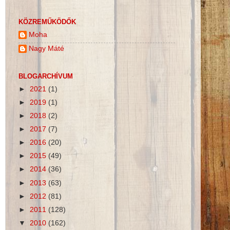
KÖZREMŰKÖDŐK
Moha
Nagy Máté
BLOGARCHÍVUM
►
2021
(1)
►
2019
(1)
►
2018
(2)
►
2017
(7)
►
2016
(20)
►
2015
(49)
►
2014
(36)
►
2013
(63)
►
2012
(81)
►
2011
(128)
▼
2010
(162)