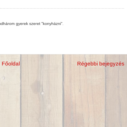
dhárom gyerek szeret "konyházni".
Főoldal
Régebbi bejegyzés