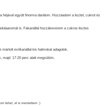
 héjával együtt finomra darálom. Hozzáadom a lisztet, cukrot és
dulaaromát is. Fakanállal hozzákeverem a cukros-lisztes
e mártott evőkanállal kis halmokat adagolok.
k, majd 17-20 perc alatt megsütöm.
om lehet, el is mentettem :)