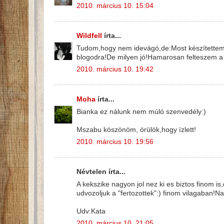
2010. március 10. 15:04
Wildfell
írta...
Tudom,hogy nem idevágó,de:Most készítettem el
blogodra!De milyen jó!Hamarosan felteszem a 
2010. március 10. 19:42
Moha
írta...
Bianka ez nálunk nem múló szenvedély:)
Mszabu köszönöm, örülök,hogy ízlett!
2010. március 10. 19:56
Névtelen írta...
A kekszike nagyon jol nez ki es biztos finom i
udvozoljuk a "fertozottek":) finom vilagaban!N
Udv:Kata
2010. március 10. 21:05