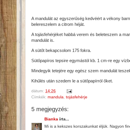
A mandulát az egyszerűség kedvéért a vékony barna
belereszelem a citrom héját.
A tojásfehérjéket habbá verem és beleteszem a man
mandulát is.
A sütőt bekapcsolom 175 fokra.
Sütőpapíros tepsire egymástól kb. 1 cm-re egy vízb
Mindegyik tetejére egy egész szem mandulát tesze
Kihűlés után szedem le a sütőpapírról őket.
dátum:
14:26
Címkék:
mandula
,
tojásfehérje
5 megjegyzés:
Bianka
írta...
Mi is a kekszes korszakunkat éljük. Nagyon fin