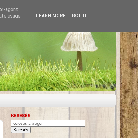
ser-agent
rate usage
LEARN MORE
GOT IT
KERESÉS