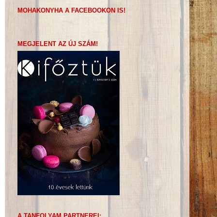
MOHAKONYHA A FACEBOOKON IS!
MEGJELENT AZ ÚJ SZÁM!
A TANFOLYAM PARTNEREI: