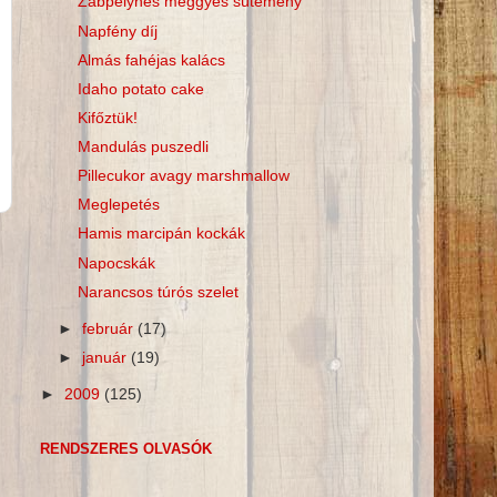
Zabpelyhes meggyes sütemény
Napfény díj
Almás fahéjas kalács
Idaho potato cake
Kifőztük!
Mandulás puszedli
Pillecukor avagy marshmallow
Meglepetés
Hamis marcipán kockák
Napocskák
Narancsos túrós szelet
►
február
(17)
►
január
(19)
►
2009
(125)
RENDSZERES OLVASÓK