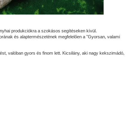
nyhai produkciókra a szokásos segítéseken kívül.
orának és alaptermészetének megfelelően a "Gyorsan, valami
st, valóban gyors és finom lett. Kicsilány, aki nagy kekszimádó,