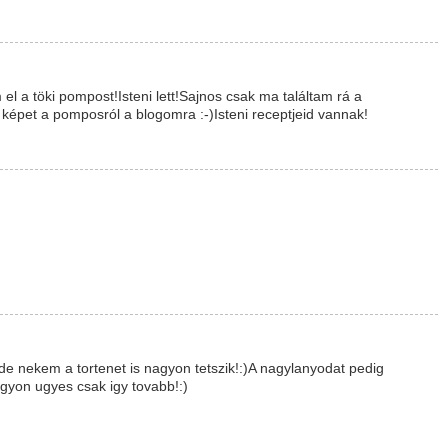
 a töki pompost!Isteni lett!Sajnos csak ma találtam rá a
képet a pomposról a blogomra :-)Isteni receptjeid vannak!
s,de nekem a tortenet is nagyon tetszik!:)A nagylanyodat pedig
agyon ugyes csak igy tovabb!:)