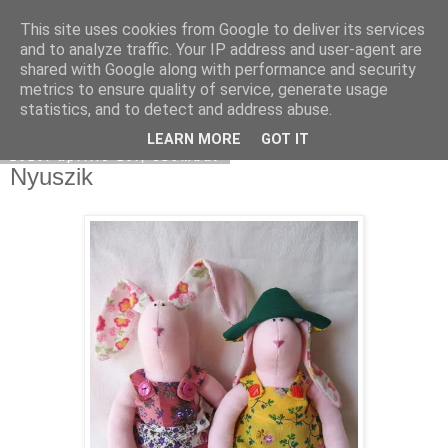
This site uses cookies from Google to deliver its services
Moha Konyha
and to analyze traffic. Your IP address and user-agent are
shared with Google along with performance and security
metrics to ensure quality of service, generate usage
statistics, and to detect and address abuse.
▼
LEARN MORE
GOT IT
2010. április 10., szombat
Nyuszik