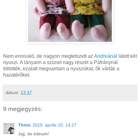
Nem ennivaló, de nagyon megtetszett az
Andreánál
látott két
nyuszi. A lányaim a szünet nagy részét a Páfránynál
töltötték, ezalatt megvarrtam a nyuszókat, ők várták a
hazatérőket.
dátum:
13:37
9 megjegyzés:
Thrini
2010. április 10. 14:27
Jajj, de édesek!