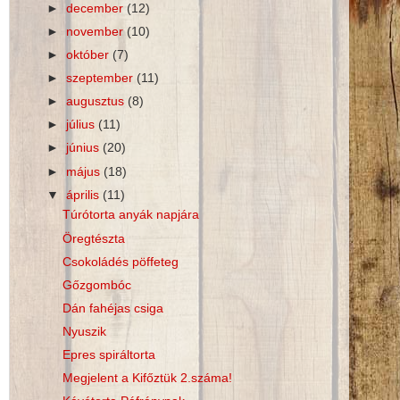
►
december
(12)
►
november
(10)
►
október
(7)
►
szeptember
(11)
►
augusztus
(8)
►
július
(11)
►
június
(20)
►
május
(18)
▼
április
(11)
Túrótorta anyák napjára
Öregtészta
Csokoládés pöffeteg
Gőzgombóc
Dán fahéjas csiga
Nyuszik
Epres spiráltorta
Megjelent a Kifőztük 2.száma!