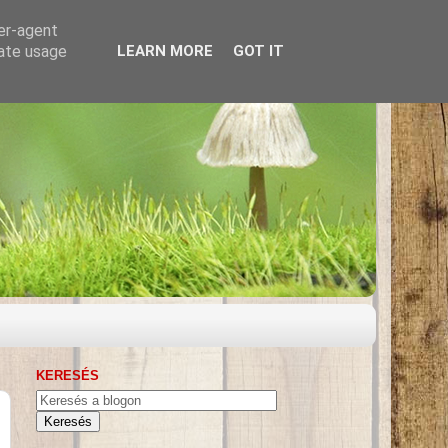
ser-agent
rate usage
LEARN MORE
GOT IT
KERESÉS