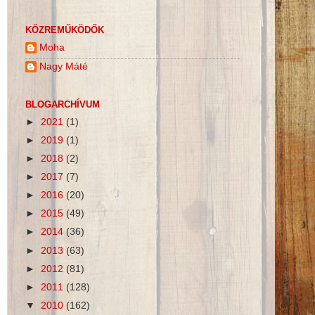
KÖZREMŰKÖDŐK
Moha
Nagy Máté
BLOGARCHÍVUM
►
2021
(1)
►
2019
(1)
►
2018
(2)
►
2017
(7)
►
2016
(20)
►
2015
(49)
►
2014
(36)
►
2013
(63)
►
2012
(81)
►
2011
(128)
▼
2010
(162)