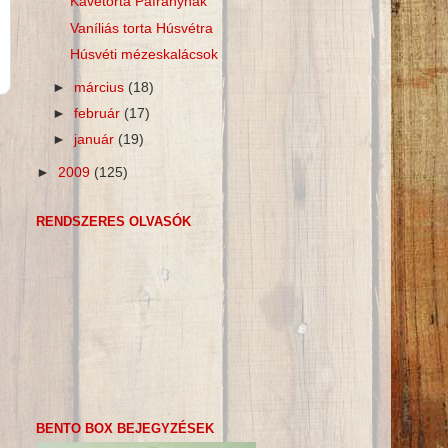
Kávétorta Páfránynak
Vaníliás torta Húsvétra
Húsvéti mézeskalácsok
►
március
(18)
►
február
(17)
►
január
(19)
►
2009
(125)
RENDSZERES OLVASÓK
BENTO BOX BEJEGYZÉSEK