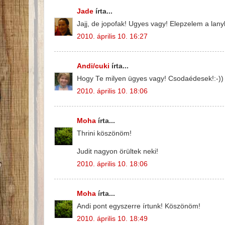
Jade
írta...
Jajj, de jopofak! Ugyes vagy! Elepzelem a lany
2010. április 10. 16:27
Andi/cuki
írta...
Hogy Te milyen ügyes vagy! Csodaédesek!:-))
2010. április 10. 18:06
Moha
írta...
Thrini köszönöm!
Judit nagyon örültek neki!
2010. április 10. 18:06
Moha
írta...
Andi pont egyszerre írtunk! Köszönöm!
2010. április 10. 18:49