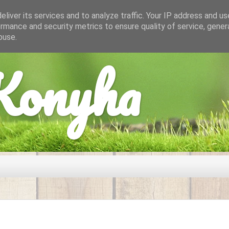
liver its services and to analyze traffic. Your IP address and u
rmance and security metrics to ensure quality of service, gene
buse.
onyha