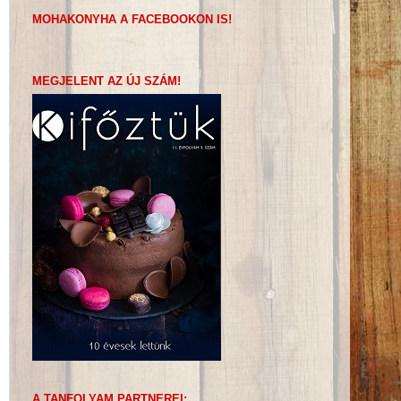
MOHAKONYHA A FACEBOOKON IS!
MEGJELENT AZ ÚJ SZÁM!
A TANFOLYAM PARTNEREI: