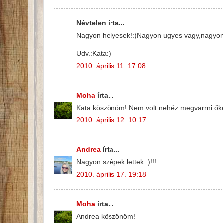
Névtelen írta...
Nagyon helyesek!:)Nagyon ugyes vagy,nagyon 
Udv.:Kata:)
2010. április 11. 17:08
Moha
írta...
Kata köszönöm! Nem volt nehéz megvarrni őke
2010. április 12. 10:17
Andrea
írta...
Nagyon szépek lettek :)!!!
2010. április 17. 19:18
Moha
írta...
Andrea köszönöm!