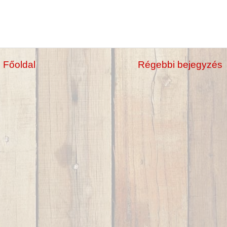
Főoldal
Régebbi bejegyzés