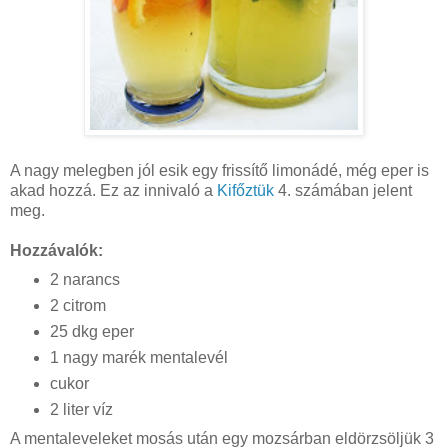
A nagy melegben jól esik egy frissítő limonádé, még eper is
akad hozzá. Ez az innivaló a
Kifőztük
4. számában jelent
meg.
Hozzávalók:
2 narancs
2 citrom
25 dkg eper
1 nagy marék mentalevél
cukor
2 liter víz
A mentaleveleket mosás után egy mozsárban eldörzsöljük 3