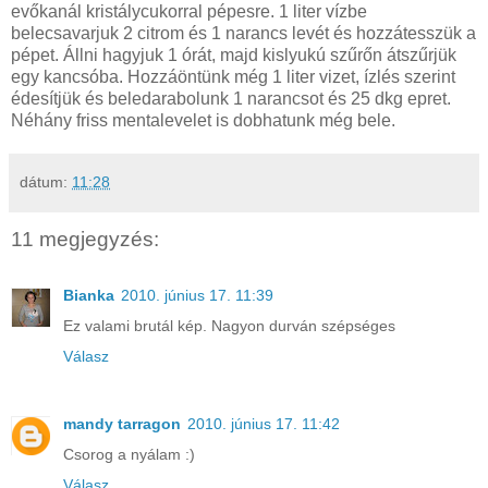
evőkanál kristálycukorral pépesre. 1 liter vízbe
belecsavarjuk 2 citrom és 1 narancs levét és hozzátesszük a
pépet. Állni hagyjuk 1 órát, majd kislyukú szűrőn átszűrjük
egy kancsóba. Hozzáöntünk még 1 liter vizet, ízlés szerint
édesítjük és beledarabolunk 1 narancsot és 25 dkg epret.
Néhány friss mentalevelet is dobhatunk még bele.
dátum:
11:28
11 megjegyzés:
Bianka
2010. június 17. 11:39
Ez valami brutál kép. Nagyon durván szépséges
Válasz
mandy tarragon
2010. június 17. 11:42
Csorog a nyálam :)
Válasz