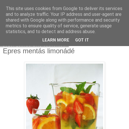
This site uses cookies from Google to deliver its services
Moha Konyha
and to analyze traffic. Your IP address and user-agent are
shared with Google along with performance and security
metrics to ensure quality of service, generate usage
statistics, and to detect and address abuse.
▼
LEARN MORE
GOT IT
2010. június 17., csütörtök
Epres mentás limonádé