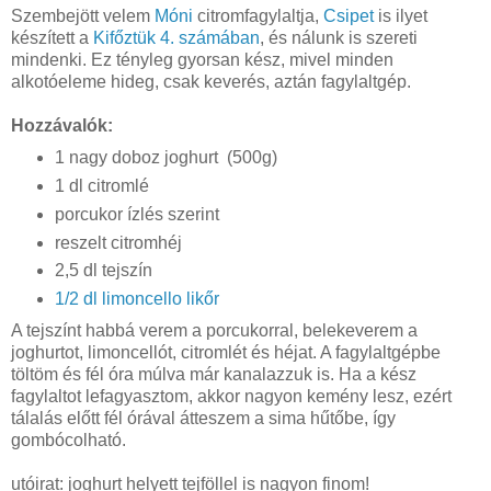
Szembejött velem
Móni
citromfagylaltja,
Csipet
is ilyet
készített a
Kifőztük 4. számában
, és nálunk is szereti
mindenki. Ez tényleg gyorsan kész, mivel minden
alkotóeleme hideg, csak keverés, aztán fagylaltgép.
Hozzávalók:
1 nagy doboz joghurt (500g)
1 dl citromlé
porcukor ízlés szerint
reszelt citromhéj
2,5 dl tejszín
1/2 dl limoncello likőr
A tejszínt habbá verem a porcukorral, belekeverem a
joghurtot, limoncellót, citromlét és héjat. A fagylaltgépbe
töltöm és fél óra múlva már kanalazzuk is. Ha a kész
fagylaltot lefagyasztom, akkor nagyon kemény lesz, ezért
tálalás előtt fél órával átteszem a sima hűtőbe, így
gombócolható.
utóirat: joghurt helyett tejföllel is nagyon finom!