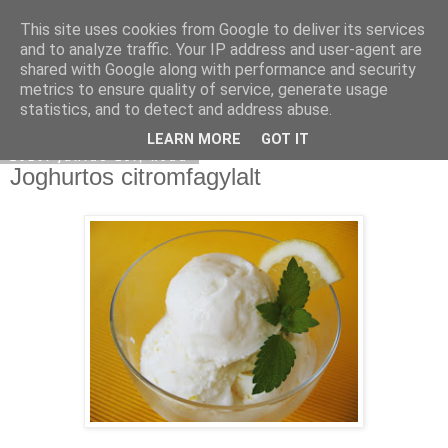
This site uses cookies from Google to deliver its services
Moha Konyha
and to analyze traffic. Your IP address and user-agent are
shared with Google along with performance and security
metrics to ensure quality of service, generate usage
statistics, and to detect and address abuse.
▼
LEARN MORE
GOT IT
2010. június 15., kedd
Joghurtos citromfagylalt