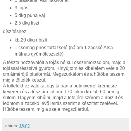
1 teáskanál vaníliakivonat
3 tojás
5 dkg puha vaj
2,5 dkg liszt
díszítéshez:
kb.20 dkg ribizli
1 csomag piros tortazselé (nálam 1 zacskó Alsa
málnás gyümölcszselé)
A tészta hozzávalóit a tojás nélkül összemorzsolom, majd a
tojással tésztává gyúrom. Kinyújtom és kibélelem vele a 20
cm átmérőjű piteformát. Megszurkálom és a hűtőbe teszem,
míg a töltelék készül.
A töltelékhez valókat egy tálban a botmixerrel krémesre
keverem és a tésztára töltöm. 170 fokon kb. 50-60 percig
sütöm. Hagyom kihűlni, majd a tetejére szórom a ribizlit és
leöntöm a zacskó lévő leírás szerint elkészített zselével.
Hűtőbe teszem, míg a zselé megszilárdul.
dátum:
18:02