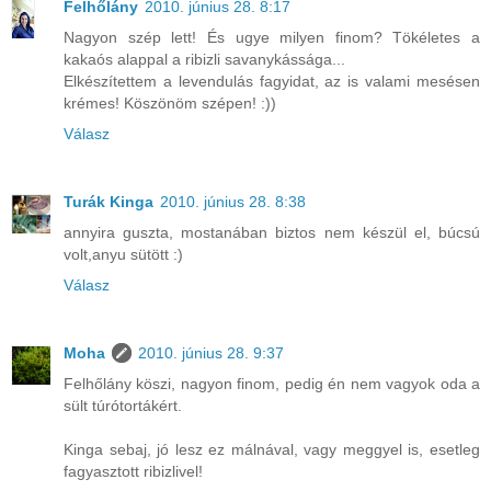
Felhőlány
2010. június 28. 8:17
Nagyon szép lett! És ugye milyen finom? Tökéletes a
kakaós alappal a ribizli savanykássága...
Elkészítettem a levendulás fagyidat, az is valami mesésen
krémes! Köszönöm szépen! :))
Válasz
Turák Kinga
2010. június 28. 8:38
annyira guszta, mostanában biztos nem készül el, búcsú
volt,anyu sütött :)
Válasz
Moha
2010. június 28. 9:37
Felhőlány köszi, nagyon finom, pedig én nem vagyok oda a
sült túrótortákért.
Kinga sebaj, jó lesz ez málnával, vagy meggyel is, esetleg
fagyasztott ribizlivel!