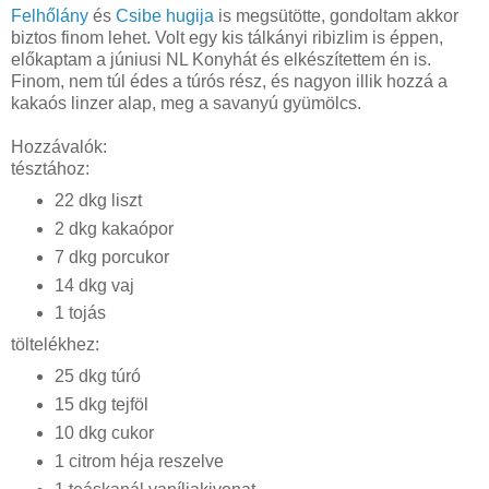
Felhőlány
és
Csibe hugija
is megsütötte, gondoltam akkor
biztos finom lehet. Volt egy kis tálkányi ribizlim is éppen,
előkaptam a júniusi NL Konyhát és elkészítettem én is.
Finom, nem túl édes a túrós rész, és nagyon illik hozzá a
kakaós linzer alap, meg a savanyú gyümölcs.
Hozzávalók:
tésztához:
22 dkg liszt
2 dkg kakaópor
7 dkg porcukor
14 dkg vaj
1 tojás
töltelékhez:
25 dkg túró
15 dkg tejföl
10 dkg cukor
1 citrom héja reszelve