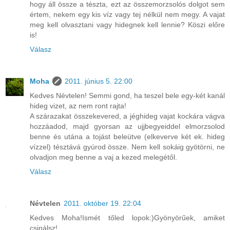
hogy áll össze a tészta, ezt az összemorzsolós dolgot sem
értem, nekem egy kis víz vagy tej nélkül nem megy. A vajat
meg kell olvasztani vagy hidegnek kell lennie? Köszi előre
is!
Válasz
Moha
2011. június 5. 22:00
Kedves Névtelen! Semmi gond, ha teszel bele egy-két kanál
hideg vizet, az nem ront rajta!
A szárazakat összekevered, a jéghideg vajat kockára vágva
hozzáadod, majd gyorsan az ujjbegyeiddel elmorzsolod
benne és utána a tojást beleütve (elkeverve két ek. hideg
vízzel) tésztává gyúrod össze. Nem kell sokáig gyötörni, ne
olvadjon meg benne a vaj a kezed melegétől.
Válasz
Névtelen
2011. október 19. 22:04
Kedves Moha!Ismét tőled lopok:)Gyönyörűek, amiket
csinálsz!