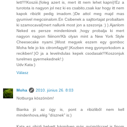
lett!!!!Kosziii.(foleg azert is, mert itt nem lehet kapni)!Ez a
turotota is nagyon jol nez ki es csabito,csak kar hogy itt nem
kapok ribizlit pedig imadom.:)De attol meg majd mas
gyumivel megcsinalom.En Csibenek a sajttortajat probaltam
ki szamocaval(mert nallunk most jon a szezonja :) ).Ajanlom
Neked es persze mindenkinek ,hogy probalja ki mert
nagyon nagyon fiiiinom!Kb olyan mint a New York Style
Cheesecake nyami.:)Most megyek eszem egy gomboc
Moha fele jo kis citromfagyit!:)Kozben meg gyonyorkodom a
recikben!:)O ja a levelndulas kepek csodasak!!!Koszonjuk
turelmes gyermekednek!:)
Udv:Kata:)
Válasz
Moha
2010. június 26. 8:03
Notburga köszönöm!
Bianka jó az úgy is, pont a ribizliből nem kell
mindenhova,elég "dísznek" is:)
Kata ez ribizli helyett bármilyen más gyümölccsel is finom