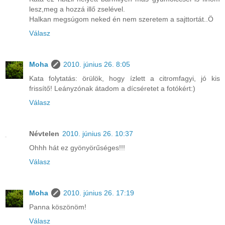
lesz,meg a hozzá illő zselével.
Halkan megsúgom neked én nem szeretem a sajttortát..Ö
Válasz
Moha
2010. június 26. 8:05
Kata folytatás: örülök, hogy ízlett a citromfagyi, jó kis
frissítő! Leányzónak átadom a dícséretet a fotókért:)
Válasz
Névtelen
2010. június 26. 10:37
Ohhh hát ez gyönyörűséges!!!
Válasz
Moha
2010. június 26. 17:19
Panna köszönöm!
Válasz