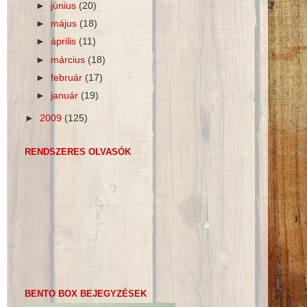
►
június
(20)
►
május
(18)
►
április
(11)
►
március
(18)
►
február
(17)
►
január
(19)
►
2009
(125)
RENDSZERES OLVASÓK
BENTO BOX BEJEGYZÉSEK