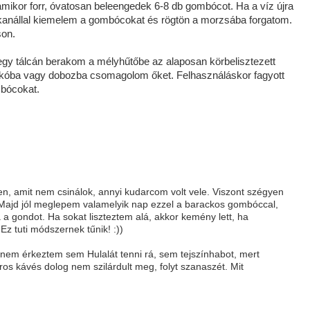
amikor forr, óvatosan beleengedek 6-8 db gombócot. Ha a víz újra
rőkanállal kiemelem a gombócokat és rögtön a morzsába forgatom.
son.
r egy tálcán berakom a mélyhűtőbe az alaposan körbelisztezett
kóba vagy dobozba csomagolom őket. Felhasználáskor fagyott
mbócokat.
n, amit nem csinálok, annyi kudarcom volt vele. Viszont szégyen
 Majd jól meglepem valamelyik nap ezzel a barackos gombóccal,
a gondot. Ha sokat liszteztem alá, akkor kemény lett, ha
Ez tuti módszernek tűnik! :))
nem érkeztem sem Hulalát tenni rá, sem tejszínhabot, mert
ukros kávés dolog nem szilárdult meg, folyt szanaszét. Mit