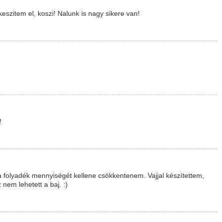
eszitem el, koszi! Nalunk is nagy sikere van!
!
folyadék mennyiségét kellene csökkentenem. Vajjal készítettem,
 nem lehetett a baj. :)