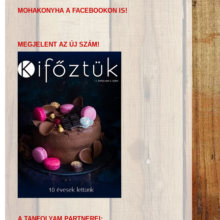
MOHAKONYHA A FACEBOOKON IS!
MEGJELENT AZ ÚJ SZÁM!
A TANFOLYAM PARTNEREI: