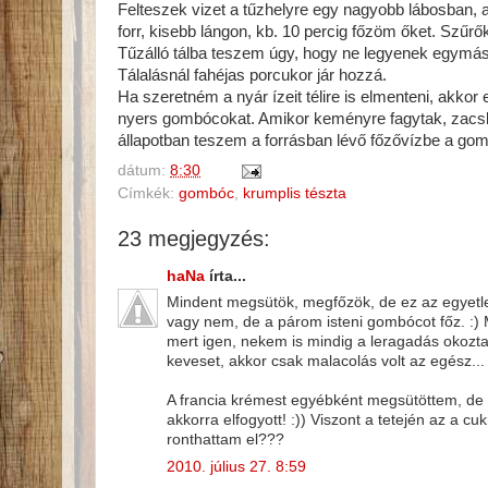
Felteszek vizet a tűzhelyre egy nagyobb lábosban, 
forr, kisebb lángon, kb. 10 percig főzöm őket. Szű
Tűzálló tálba teszem úgy, hogy ne legyenek egymá
Tálalásnál fahéjas porcukor jár hozzá.
Ha szeretném a nyár ízeit télire is elmenteni, akko
nyers gombócokat. Amikor keményre fagytak, zacs
állapotban teszem a forrásban lévő főzővízbe a go
dátum:
8:30
Címkék:
gombóc
,
krumplis tészta
23 megjegyzés:
haNa
írta...
Mindent megsütök, megfőzök, de ez az egyetle
vagy nem, de a párom isteni gombócot főz. :)
mert igen, nekem is mindig a leragadás okozta 
keveset, akkor csak malacolás volt az egész... 
A francia krémest egyébként megsütöttem, de 
akkorra elfogyott! :)) Viszont a tetején az a c
ronthattam el???
2010. július 27. 8:59