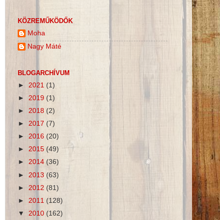
KÖZREMŰKÖDŐK
Moha
Nagy Máté
BLOGARCHÍVUM
►
2021
(1)
►
2019
(1)
►
2018
(2)
►
2017
(7)
►
2016
(20)
►
2015
(49)
►
2014
(36)
►
2013
(63)
►
2012
(81)
►
2011
(128)
▼
2010
(162)