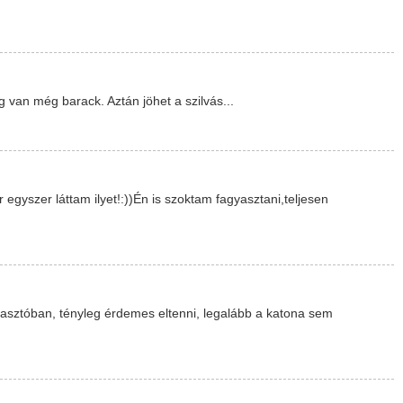
g van még barack. Aztán jöhet a szilvás...
egyszer láttam ilyet!:))Én is szoktam fagyasztani,teljesen
yasztóban, tényleg érdemes eltenni, legalább a katona sem