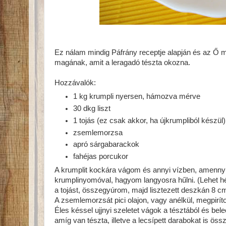
Ez nálam mindig Páfrány receptje alapján és az Ő
magának, amit a leragadó tészta okozna.
Hozzávalók:
1 kg krumpli nyersen, hámozva mérve
30 dkg liszt
1 tojás (ez csak akkor, ha újkrumpliból készül)
zsemlemorzsa
apró sárgabarackok
fahéjas porcukor
A krumplit kockára vágom és annyi vízben, amennyi
krumplinyomóval, hagyom langyosra hűlni. (Lehet héj
a tojást, összegyúrom, majd lisztezett deszkán 8 c
A zsemlemorzsát pici olajon, vagy anélkül, megpir
Éles késsel ujjnyi szeletet vágok a tésztából és bel
amíg van tészta, illetve a lecsípett darabokat is ö