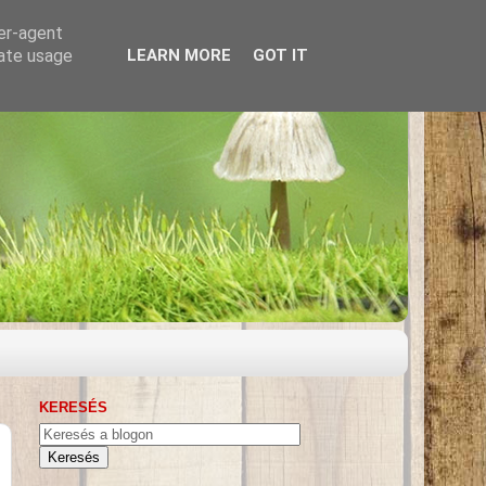
ser-agent
rate usage
LEARN MORE
GOT IT
KERESÉS