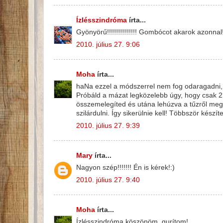
Ízlésszindróma
írta...
Gyönyörű!!!!!!!!!!!!!!! Gombócot akarok azonnal!
2010. július 27. 9:06
Moha
írta...
haNa ezzel a módszerrel nem fog odaragadni, c
Próbáld a mázat legközelebb úgy, hogy csak 2 
összemelegíted és utána lehúzva a tűzről meg
szilárdulni. Így sikerülnie kell! Többször kész
2010. július 27. 9:39
Mary
írta...
Nagyon szép!!!!!!! Én is kérek!:)
2010. július 27. 9:40
Moha
írta...
Ízlésszindróma köszönöm, gurítom!