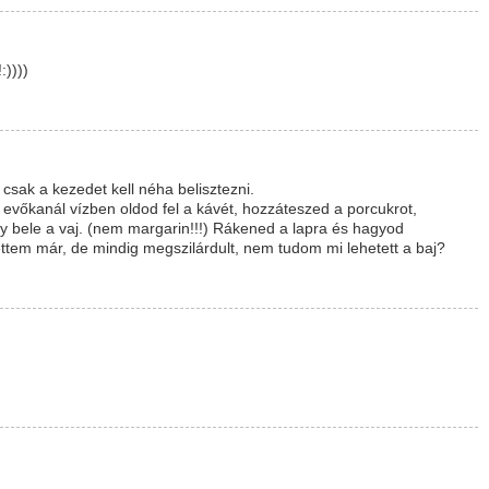
:))))
sak a kezedet kell néha belisztezni.
evőkanál vízben oldod fel a kávét, hozzáteszed a porcukrot,
y bele a vaj. (nem margarin!!!) Rákened a lapra és hagyod
ítettem már, de mindig megszilárdult, nem tudom mi lehetett a baj?