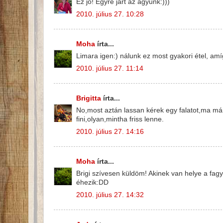
Ez jó! Egyre járt az agyunk:)))
2010. július 27. 10:28
Moha
írta...
Limara igen:) nálunk ez most gyakori étel, amí
2010. július 27. 11:14
Brigitta
írta...
No,most aztán lassan kérek egy falatot,ma már 
fini,olyan,mintha friss lenne.
2010. július 27. 14:16
Moha
írta...
Brigi szívesen küldöm! Akinek van helye a fag
éhezik:DD
2010. július 27. 14:32