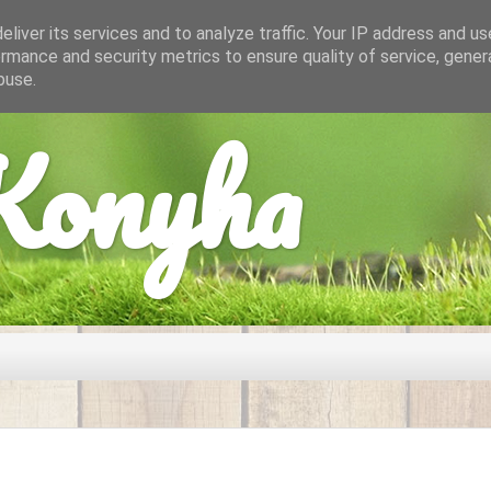
liver its services and to analyze traffic. Your IP address and u
rmance and security metrics to ensure quality of service, gene
buse.
onyha