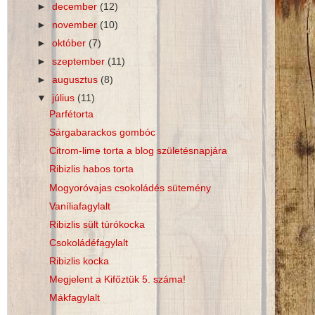
►
december
(12)
►
november
(10)
►
október
(7)
►
szeptember
(11)
►
augusztus
(8)
▼
július
(11)
Parfétorta
Sárgabarackos gombóc
Citrom-lime torta a blog születésnapjára
Ribizlis habos torta
Mogyoróvajas csokoládés sütemény
Vaníliafagylalt
Ribizlis sült túrókocka
Csokoládéfagylalt
Ribizlis kocka
Megjelent a Kifőztük 5. száma!
Mákfagylalt