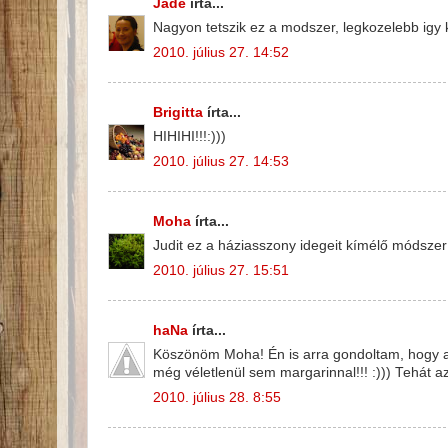
Jade
írta...
Nagyon tetszik ez a modszer, legkozelebb igy k
2010. július 27. 14:52
Brigitta
írta...
HIHIHI!!!:)))
2010. július 27. 14:53
Moha
írta...
Judit ez a háziasszony idegeit kímélő módszer
2010. július 27. 15:51
haNa
írta...
Köszönöm Moha! Én is arra gondoltam, hogy a 
még véletlenül sem margarinnal!!! :))) Tehát az
2010. július 28. 8:55