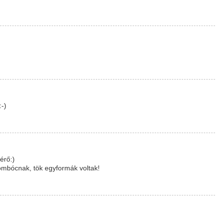
:-)
érő:)
gombócnak, tök egyformák voltak!