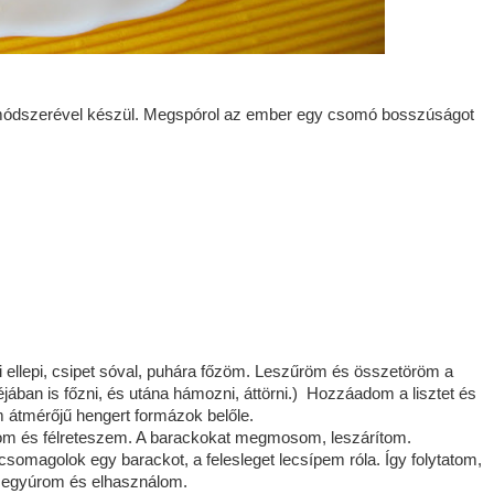
 módszerével készül. Megspórol az ember egy csomó bosszúságot
 ellepi, csipet sóval, puhára főzöm. Leszűröm és összetöröm a
ában is főzni, és utána hámozni, áttörni.) Hozzáadom a lisztet és
m átmérőjű hengert formázok belőle.
ítom és félreteszem. A barackokat megmosom, leszárítom.
ecsomagolok egy barackot, a felesleget lecsípem róla. Így folytatom,
sszegyúrom és elhasználom.