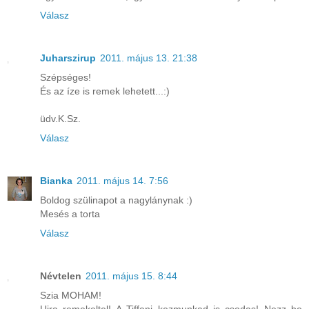
Válasz
Juharszirup
2011. május 13. 21:38
Szépséges!
És az íze is remek lehetett...:)
üdv.K.Sz.
Válasz
Bianka
2011. május 14. 7:56
Boldog szülinapot a nagylánynak :)
Mesés a torta
Válasz
Névtelen
2011. május 15. 8:44
Szia MOHAM!
Ujra remekeltel! A Tiffani kezmunkad is csodas! Nezz be