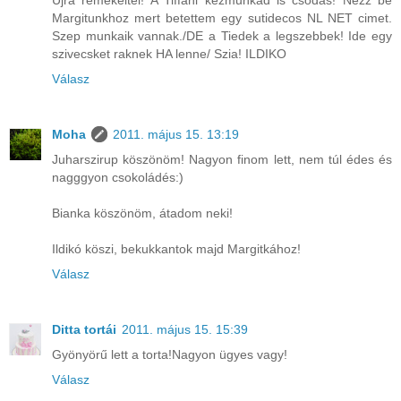
Margitunkhoz mert betettem egy sutidecos NL NET cimet.
Szep munkaik vannak./DE a Tiedek a legszebbek! Ide egy
szivecsket raknek HA lenne/ Szia! ILDIKO
Válasz
Moha
2011. május 15. 13:19
Juharszirup köszönöm! Nagyon finom lett, nem túl édes és
nagggyon csokoládés:)
Bianka köszönöm, átadom neki!
Ildikó köszi, bekukkantok majd Margitkához!
Válasz
Ditta tortái
2011. május 15. 15:39
Gyönyörű lett a torta!Nagyon ügyes vagy!
Válasz