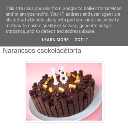
This site uses cookies from Google to deliver its services
Moha Konyha
and to analyze traffic. Your IP address and user-agent are
shared with Google along with performance and security
metrics to ensure quality of service, generate usage
statistics, and to detect and address abuse.
▼
LEARN MORE
GOT IT
2011. május 13., péntek
Narancsos csokoládétorta