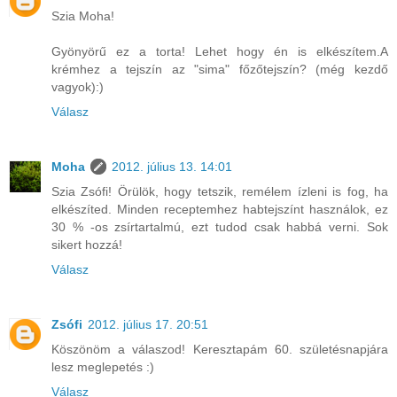
Szia Moha!
Gyönyörű ez a torta! Lehet hogy én is elkészítem.A
krémhez a tejszín az "sima" főzőtejszín? (még kezdő
vagyok):)
Válasz
Moha
2012. július 13. 14:01
Szia Zsófi! Örülök, hogy tetszik, remélem ízleni is fog, ha
elkészíted. Minden receptemhez habtejszínt használok, ez
30 % -os zsírtartalmú, ezt tudod csak habbá verni. Sok
sikert hozzá!
Válasz
Zsófi
2012. július 17. 20:51
Köszönöm a válaszod! Keresztapám 60. születésnapjára
lesz meglepetés :)
Válasz