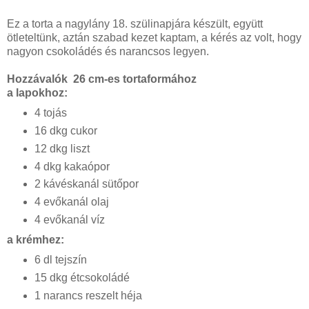
Ez a torta a nagylány 18. szülinapjára készült, együtt
ötleteltünk, aztán szabad kezet kaptam, a kérés az volt, hogy
nagyon csokoládés és narancsos legyen.
Hozzávalók 26 cm-es tortaformához
a lapokhoz:
4 tojás
16 dkg cukor
12 dkg liszt
4 dkg kakaópor
2 kávéskanál sütőpor
4 evőkanál olaj
4 evőkanál víz
a krémhez:
6 dl tejszín
15 dkg étcsokoládé
1 narancs reszelt héja