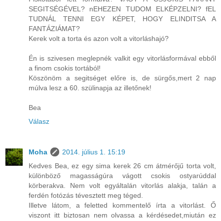
SEGITSÉGÉVEL? nEHEZEN TUDOM ELKÉPZELNI? fEL
TUDNÁL TENNI EGY KÉPET, HOGY ELINDITSA A
FANTÁZIÁMAT?
Kerek volt a torta és azon volt a vitorláshajó?
Én is szivesen meglepnék valkit egy vitorlásformával ebből
a finom csokis tortából!
Köszönöm a segitséget előre is, de sürgős,mert 2 nap
múlva lesz a 60. szülinapja az illetőnek!
Bea
Válasz
Moha
2014. július 1. 15:19
Kedves Bea, ez egy sima kerek 26 cm átmérőjű torta volt,
különböző magasságúra vágott csokis ostyarúddal
körberakva. Nem volt egyáltalán vitorlás alakja, talán a
ferdén fotózás tévesztett meg téged.
Illetve látom, a feletted kommentelő írta a vitorlást. Ő
viszont itt biztosan nem olvassa a kérdésedet,miután ez