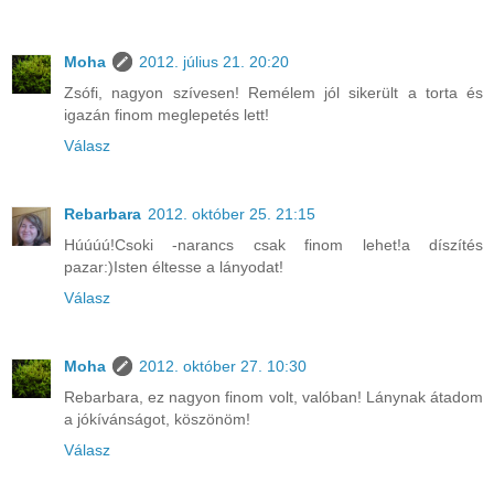
Moha
2012. július 21. 20:20
Zsófi, nagyon szívesen! Remélem jól sikerült a torta és
igazán finom meglepetés lett!
Válasz
Rebarbara
2012. október 25. 21:15
Húúúú!Csoki -narancs csak finom lehet!a díszítés
pazar:)Isten éltesse a lányodat!
Válasz
Moha
2012. október 27. 10:30
Rebarbara, ez nagyon finom volt, valóban! Lánynak átadom
a jókívánságot, köszönöm!
Válasz