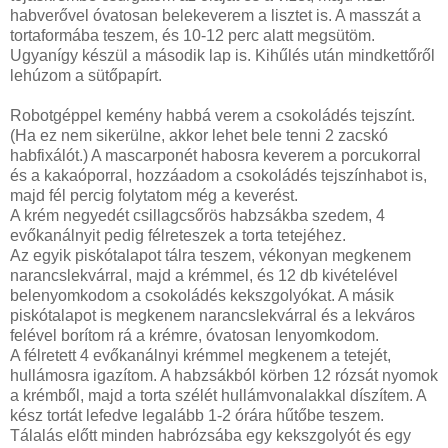
habverővel óvatosan belekeverem a lisztet is. A masszát a
tortaformába teszem, és 10-12 perc alatt megsütöm.
Ugyanígy készül a második lap is. Kihűlés után mindkettőről
lehúzom a sütőpapírt.
Robotgéppel kemény habbá verem a csokoládés tejszínt.
(Ha ez nem sikerülne, akkor lehet bele tenni 2 zacskó
habfixálót.) A mascarponét habosra keverem a porcukorral
és a kakaóporral, hozzáadom a csokoládés tejszínhabot is,
majd fél percig folytatom még a keverést.
A krém negyedét csillagcsőrös habzsákba szedem, 4
evőkanálnyit pedig félreteszek a torta tetejéhez.
Az egyik piskótalapot tálra teszem, vékonyan megkenem
narancslekvárral, majd a krémmel, és 12 db kivételével
belenyomkodom a csokoládés kekszgolyókat. A másik
piskótalapot is megkenem narancslekvárral és a lekváros
felével borítom rá a krémre, óvatosan lenyomkodom.
A félretett 4 evőkanálnyi krémmel megkenem a tetejét,
hullámosra igazítom. A habzsákból körben 12 rózsát nyomok
a krémből, majd a torta szélét hullámvonalakkal díszítem. A
kész tortát lefedve legalább 1-2 órára hűtőbe teszem.
Tálalás előtt minden habrózsába egy kekszgolyót és egy