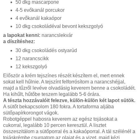
50 dkg mascarpone
4-5 evőkanál porcukor
4 evőkanál kakaópor
10 dkg csokoládéval bevont kekszgolyó
a lapokat kenni:
narancslekvár
a díszítéshez:
30 dkg csokoládés ostyarúd
12 narancscikk
12 kekszgolyó
Először a krém tejszínes részét készítem el, mert ennek
sokat kell hűlnie. A tejszínt felforrósítom a narancshéjjal,
majd a tűzről levéve olvadásig keverem benne a csokoládét.
Ha kihűlt, hűtőbe teszem legalább 5-6 órára.
A tészta hozzávalóit felezve, külön-külön két lapot sütök.
A sütőt bekapcsolom 180 fokra. A tortaforma aljába
sütőpapírkorongot vágok.
Robotgéppel habosra keverem az egész tojásokat a
cukorral, legalább 10 percen keresztül. A lisztet
összeszitálom a sütőporral és a kakaóporral. A tál szélénél a
tojáskrémbe csurgatom az olajat és a vizet, majd kézi