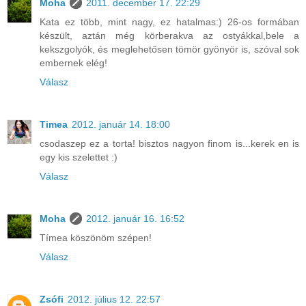
Moha
2011. december 17. 22:29
Kata ez több, mint nagy, ez hatalmas:) 26-os formában
készült, aztán még körberakva az ostyákkal,bele a
kekszgolyók, és meglehetősen tömör gyönyör is, szóval sok
embernek elég!
Válasz
Timea
2012. január 14. 18:00
csodaszep ez a torta! bisztos nagyon finom is...kerek en is
egy kis szelettet :)
Válasz
Moha
2012. január 16. 16:52
Tímea köszönöm szépen!
Válasz
Zsófi
2012. július 12. 22:57