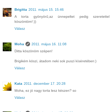
Brigitta
2011. május 15. 15:46
A torta gyönyörű,az ünnepeltet pedig szeretettel
köszöntöm!:))
Válasz
Moha
2011. május 16. 11:08
Ditta köszönöm szépen!
Brigikém köszi, átadom neki sok puszi kíséretében:)
Válasz
Kata
2011. december 17. 20:28
Moha, ez jó nagy torta lesz készen? so
Válasz