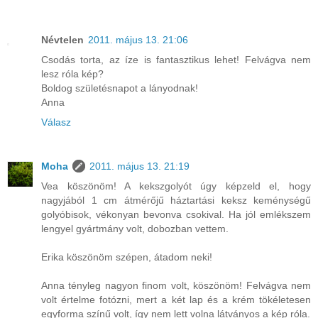
Névtelen
2011. május 13. 21:06
Csodás torta, az íze is fantasztikus lehet! Felvágva nem
lesz róla kép?
Boldog születésnapot a lányodnak!
Anna
Válasz
Moha
2011. május 13. 21:19
Vea köszönöm! A kekszgolyót úgy képzeld el, hogy
nagyjából 1 cm átmérőjű háztartási keksz keménységű
golyóbisok, vékonyan bevonva csokival. Ha jól emlékszem
lengyel gyártmány volt, dobozban vettem.
Erika köszönöm szépen, átadom neki!
Anna tényleg nagyon finom volt, köszönöm! Felvágva nem
volt értelme fotózni, mert a két lap és a krém tökéletesen
egyforma színű volt, így nem lett volna látványos a kép róla.