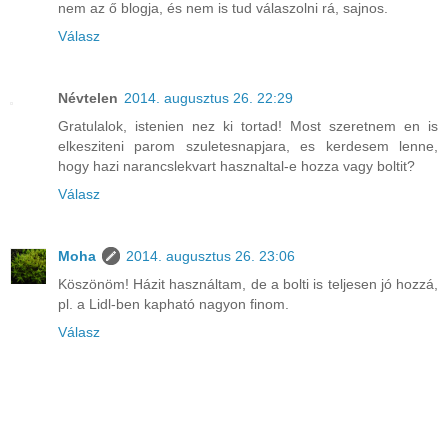
nem az ő blogja, és nem is tud válaszolni rá, sajnos.
Válasz
Névtelen
2014. augusztus 26. 22:29
Gratulalok, istenien nez ki tortad! Most szeretnem en is
elkesziteni parom szuletesnapjara, es kerdesem lenne,
hogy hazi narancslekvart hasznaltal-e hozza vagy boltit?
Válasz
Moha
2014. augusztus 26. 23:06
Köszönöm! Házit használtam, de a bolti is teljesen jó hozzá,
pl. a Lidl-ben kapható nagyon finom.
Válasz