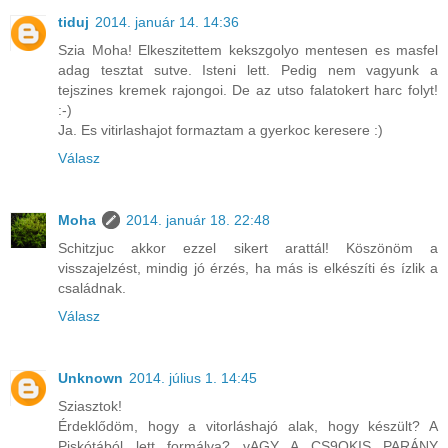
tiduj
2014. január 14. 14:36
Szia Moha! Elkeszitettem kekszgolyo mentesen es masfel
adag tesztat sutve. Isteni lett. Pedig nem vagyunk a
tejszines kremek rajongoi. De az utso falatokert harc folyt!
:-)
Ja. Es vitirlashajot formaztam a gyerkoc keresere :)
Válasz
Moha
2014. január 18. 22:48
Schitzjuc akkor ezzel sikert arattál! Köszönöm a
visszajelzést, mindig jó érzés, ha más is elkészíti és ízlik a
családnak.
Válasz
Unknown
2014. július 1. 14:45
Sziasztok!
Érdeklődöm, hogy a vitorláshajó alak, hogy készült? A
Piskótából lett formálva? vAGY A CS9OKIS PARÁNY