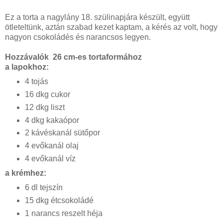
Ez a torta a nagylány 18. szülinapjára készült, együtt
ötleteltünk, aztán szabad kezet kaptam, a kérés az volt, hogy
nagyon csokoládés és narancsos legyen.
Hozzávalók 26 cm-es tortaformához
a lapokhoz:
4 tojás
16 dkg cukor
12 dkg liszt
4 dkg kakaópor
2 kávéskanál sütőpor
4 evőkanál olaj
4 evőkanál víz
a krémhez:
6 dl tejszín
15 dkg étcsokoládé
1 narancs reszelt héja