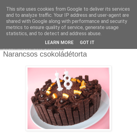
This site uses cookies from Google to deliver its services
Moha Konyha
and to analyze traffic. Your IP address and user-agent are
shared with Google along with performance and security
metrics to ensure quality of service, generate usage
statistics, and to detect and address abuse.
▼
LEARN MORE
GOT IT
2011. május 13., péntek
Narancsos csokoládétorta