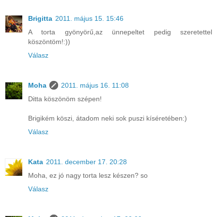
Brigitta
2011. május 15. 15:46
A torta gyönyörű,az ünnepeltet pedig szeretettel
köszöntöm!:))
Válasz
Moha
2011. május 16. 11:08
Ditta köszönöm szépen!
Brigikém köszi, átadom neki sok puszi kíséretében:)
Válasz
Kata
2011. december 17. 20:28
Moha, ez jó nagy torta lesz készen? so
Válasz