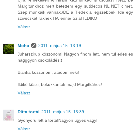
Margitunkhoz mert betettem egy sutidecos NL NET cimet.
Szep munkaik vannak./DE a Tiedek a legszebbek! Ide egy
szivecsket raknek HA lenne/ Szia! ILDIKO
Válasz
Moha
2011. május 15. 13:19
Juharszirup köszönöm! Nagyon finom lett, nem túl édes és
nagggyon csokoládés:)
Bianka köszönöm, átadom neki!
Ildikó köszi, bekukkantok majd Margitkához!
Válasz
Ditta tortái
2011. május 15. 15:39
Gyönyörű lett a torta!Nagyon ügyes vagy!
Válasz