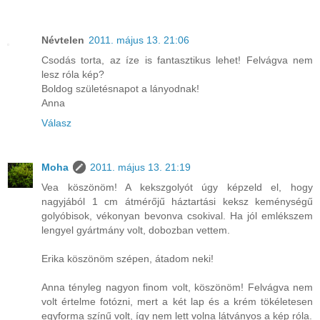
Névtelen
2011. május 13. 21:06
Csodás torta, az íze is fantasztikus lehet! Felvágva nem
lesz róla kép?
Boldog születésnapot a lányodnak!
Anna
Válasz
Moha
2011. május 13. 21:19
Vea köszönöm! A kekszgolyót úgy képzeld el, hogy
nagyjából 1 cm átmérőjű háztartási keksz keménységű
golyóbisok, vékonyan bevonva csokival. Ha jól emlékszem
lengyel gyártmány volt, dobozban vettem.
Erika köszönöm szépen, átadom neki!
Anna tényleg nagyon finom volt, köszönöm! Felvágva nem
volt értelme fotózni, mert a két lap és a krém tökéletesen
egyforma színű volt, így nem lett volna látványos a kép róla.