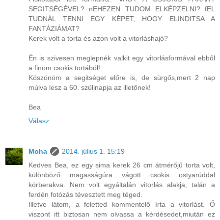
SEGITSÉGÉVEL? nEHEZEN TUDOM ELKÉPZELNI? fEL
TUDNÁL TENNI EGY KÉPET, HOGY ELINDITSA A
FANTÁZIÁMAT?
Kerek volt a torta és azon volt a vitorláshajó?
Én is szivesen meglepnék valkit egy vitorlásformával ebből
a finom csokis tortából!
Köszönöm a segitséget előre is, de sürgős,mert 2 nap
múlva lesz a 60. szülinapja az illetőnek!
Bea
Válasz
Moha
2014. július 1. 15:19
Kedves Bea, ez egy sima kerek 26 cm átmérőjű torta volt,
különböző magasságúra vágott csokis ostyarúddal
körberakva. Nem volt egyáltalán vitorlás alakja, talán a
ferdén fotózás tévesztett meg téged.
Illetve látom, a feletted kommentelő írta a vitorlást. Ő
viszont itt biztosan nem olvassa a kérdésedet,miután ez