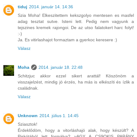
tiduj
2014. január 14. 14:36
Szia Moha! Elkeszitettem kekszgolyo mentesen es masfel
adag tesztat sutve. Isteni lett. Pedig nem vagyunk a
tejszines kremek rajongoi. De az utso falatokert harc folyt!
:-)
Ja. Es vitirlashajot formaztam a gyerkoc keresere :)
Válasz
Moha
2014. január 18. 22:48
Schitzjuc akkor ezzel sikert arattál! Köszönöm a
visszajelzést, mindig jó érzés, ha más is elkészíti és ízlik a
családnak.
Válasz
Unknown
2014. július 1. 14:45
Sziasztok!
Érdeklődöm, hogy a vitorláshajó alak, hogy készült? A
Piskótából lett formálva? vAGY A CS9OKIS PARÁNY