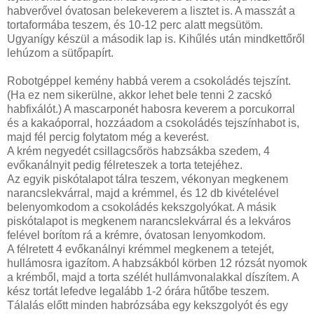
habverővel óvatosan belekeverem a lisztet is. A masszát a
tortaformába teszem, és 10-12 perc alatt megsütöm.
Ugyanígy készül a második lap is. Kihűlés után mindkettőről
lehúzom a sütőpapírt.
Robotgéppel kemény habbá verem a csokoládés tejszínt.
(Ha ez nem sikerülne, akkor lehet bele tenni 2 zacskó
habfixálót.) A mascarponét habosra keverem a porcukorral
és a kakaóporral, hozzáadom a csokoládés tejszínhabot is,
majd fél percig folytatom még a keverést.
A krém negyedét csillagcsőrös habzsákba szedem, 4
evőkanálnyit pedig félreteszek a torta tetejéhez.
Az egyik piskótalapot tálra teszem, vékonyan megkenem
narancslekvárral, majd a krémmel, és 12 db kivételével
belenyomkodom a csokoládés kekszgolyókat. A másik
piskótalapot is megkenem narancslekvárral és a lekváros
felével borítom rá a krémre, óvatosan lenyomkodom.
A félretett 4 evőkanálnyi krémmel megkenem a tetejét,
hullámosra igazítom. A habzsákból körben 12 rózsát nyomok
a krémből, majd a torta szélét hullámvonalakkal díszítem. A
kész tortát lefedve legalább 1-2 órára hűtőbe teszem.
Tálalás előtt minden habrózsába egy kekszgolyót és egy