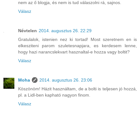
nem az ő blogja, és nem is tud válaszolni rá, sajnos.
Válasz
Névtelen
2014. augusztus 26. 22:29
Gratulalok, istenien nez ki tortad! Most szeretnem en is
elkesziteni parom szuletesnapjara, es kerdesem lenne,
hogy hazi narancslekvart hasznaltal-e hozza vagy boltit?
Válasz
Moha
2014. augusztus 26. 23:06
Köszönöm! Házit használtam, de a bolti is teljesen jó hozzá,
pl. a Lidl-ben kapható nagyon finom.
Válasz