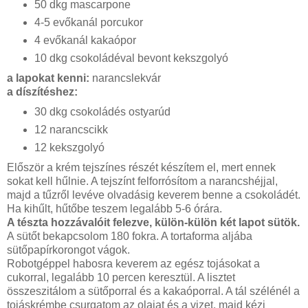
50 dkg mascarpone
4-5 evőkanál porcukor
4 evőkanál kakaópor
10 dkg csokoládéval bevont kekszgolyó
a lapokat kenni:
narancslekvár
a díszítéshez:
30 dkg csokoládés ostyarúd
12 narancscikk
12 kekszgolyó
Először a krém tejszínes részét készítem el, mert ennek
sokat kell hűlnie. A tejszínt felforrósítom a narancshéjjal,
majd a tűzről levéve olvadásig keverem benne a csokoládét.
Ha kihűlt, hűtőbe teszem legalább 5-6 órára.
A tészta hozzávalóit felezve, külön-külön két lapot sütök.
A sütőt bekapcsolom 180 fokra. A tortaforma aljába
sütőpapírkorongot vágok.
Robotgéppel habosra keverem az egész tojásokat a
cukorral, legalább 10 percen keresztül. A lisztet
összeszitálom a sütőporral és a kakaóporral. A tál szélénél a
tojáskrémbe csurgatom az olajat és a vizet, majd kézi