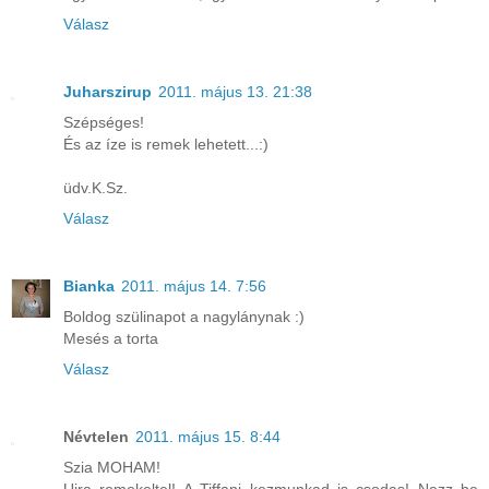
Válasz
Juharszirup
2011. május 13. 21:38
Szépséges!
És az íze is remek lehetett...:)
üdv.K.Sz.
Válasz
Bianka
2011. május 14. 7:56
Boldog szülinapot a nagylánynak :)
Mesés a torta
Válasz
Névtelen
2011. május 15. 8:44
Szia MOHAM!
Ujra remekeltel! A Tiffani kezmunkad is csodas! Nezz be