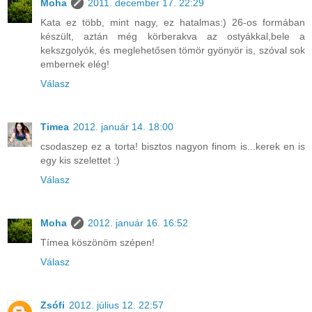
Moha
2011. december 17. 22:29
Kata ez több, mint nagy, ez hatalmas:) 26-os formában
készült, aztán még körberakva az ostyákkal,bele a
kekszgolyók, és meglehetősen tömör gyönyör is, szóval sok
embernek elég!
Válasz
Timea
2012. január 14. 18:00
csodaszep ez a torta! bisztos nagyon finom is...kerek en is
egy kis szelettet :)
Válasz
Moha
2012. január 16. 16:52
Tímea köszönöm szépen!
Válasz
Zsófi
2012. július 12. 22:57