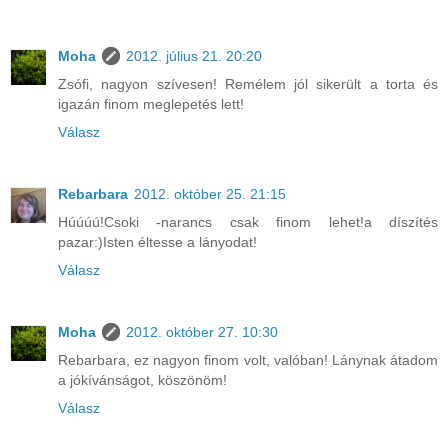
Moha
2012. július 21. 20:20
Zsófi, nagyon szívesen! Remélem jól sikerült a torta és
igazán finom meglepetés lett!
Válasz
Rebarbara
2012. október 25. 21:15
Húúúú!Csoki -narancs csak finom lehet!a díszítés
pazar:)Isten éltesse a lányodat!
Válasz
Moha
2012. október 27. 10:30
Rebarbara, ez nagyon finom volt, valóban! Lánynak átadom
a jókívánságot, köszönöm!
Válasz