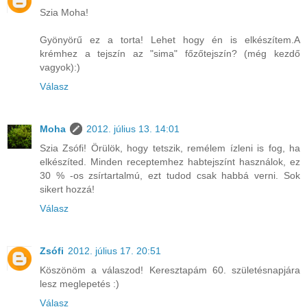
Szia Moha!
Gyönyörű ez a torta! Lehet hogy én is elkészítem.A
krémhez a tejszín az "sima" főzőtejszín? (még kezdő
vagyok):)
Válasz
Moha
2012. július 13. 14:01
Szia Zsófi! Örülök, hogy tetszik, remélem ízleni is fog, ha
elkészíted. Minden receptemhez habtejszínt használok, ez
30 % -os zsírtartalmú, ezt tudod csak habbá verni. Sok
sikert hozzá!
Válasz
Zsófi
2012. július 17. 20:51
Köszönöm a válaszod! Keresztapám 60. születésnapjára
lesz meglepetés :)
Válasz