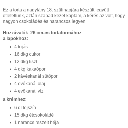
Ez a torta a nagylány 18. szülinapjára készült, együtt
ötleteltünk, aztán szabad kezet kaptam, a kérés az volt, hogy
nagyon csokoládés és narancsos legyen.
Hozzávalók 26 cm-es tortaformához
a lapokhoz:
4 tojás
16 dkg cukor
12 dkg liszt
4 dkg kakaópor
2 kávéskanál sütőpor
4 evőkanál olaj
4 evőkanál víz
a krémhez:
6 dl tejszín
15 dkg étcsokoládé
1 narancs reszelt héja