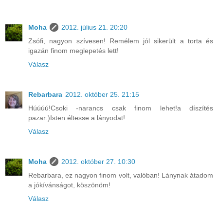
Moha
2012. július 21. 20:20
Zsófi, nagyon szívesen! Remélem jól sikerült a torta és
igazán finom meglepetés lett!
Válasz
Rebarbara
2012. október 25. 21:15
Húúúú!Csoki -narancs csak finom lehet!a díszítés
pazar:)Isten éltesse a lányodat!
Válasz
Moha
2012. október 27. 10:30
Rebarbara, ez nagyon finom volt, valóban! Lánynak átadom
a jókívánságot, köszönöm!
Válasz