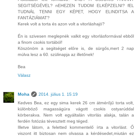
SEGITSÉGÉVEL? nEHEZEN TUDOM ELKÉPZELNI? fEL
TUDNÁL TENNI EGY KÉPET, HOGY ELINDITSA A
FANTÁZIÁMAT?
Kerek volt a torta és azon volt a vitorláshajó?
Én is szivesen meglepnék valkit egy vitorlásformával ebből
a finom csokis tortából!
Köszönöm a segitséget előre is, de sürgős,mert 2 nap
múlva lesz a 60. szülinapja az illetőnek!
Bea
Válasz
Moha
2014. július 1. 15:19
Kedves Bea, ez egy sima kerek 26 cm átmérőjű torta volt,
különböző magasságúra vágott csokis ostyarúddal
körberakva. Nem volt egyáltalán vitorlás alakja, talán a
ferdén fotózás tévesztett meg téged.
Illetve látom, a feletted kommentelő írta a vitorlást. Ő
viszont itt biztosan nem olvassa a kérdésedet,miután ez