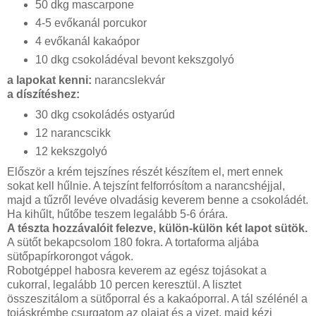
50 dkg mascarpone
4-5 evőkanál porcukor
4 evőkanál kakaópor
10 dkg csokoládéval bevont kekszgolyó
a lapokat kenni:
narancslekvár
a díszítéshez:
30 dkg csokoládés ostyarúd
12 narancscikk
12 kekszgolyó
Először a krém tejszínes részét készítem el, mert ennek
sokat kell hűlnie. A tejszínt felforrósítom a narancshéjjal,
majd a tűzről levéve olvadásig keverem benne a csokoládét.
Ha kihűlt, hűtőbe teszem legalább 5-6 órára.
A tészta hozzávalóit felezve, külön-külön két lapot sütök.
A sütőt bekapcsolom 180 fokra. A tortaforma aljába
sütőpapírkorongot vágok.
Robotgéppel habosra keverem az egész tojásokat a
cukorral, legalább 10 percen keresztül. A lisztet
összeszitálom a sütőporral és a kakaóporral. A tál szélénél a
tojáskrémbe csurgatom az olajat és a vizet, majd kézi