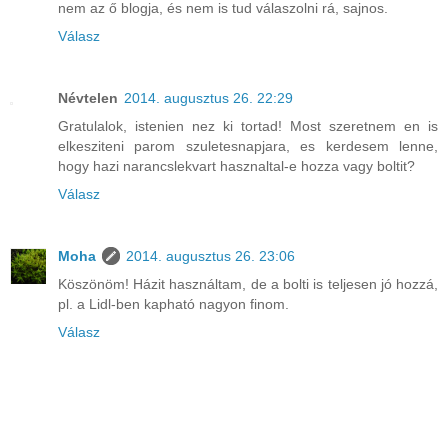
nem az ő blogja, és nem is tud válaszolni rá, sajnos.
Válasz
Névtelen
2014. augusztus 26. 22:29
Gratulalok, istenien nez ki tortad! Most szeretnem en is
elkesziteni parom szuletesnapjara, es kerdesem lenne,
hogy hazi narancslekvart hasznaltal-e hozza vagy boltit?
Válasz
Moha
2014. augusztus 26. 23:06
Köszönöm! Házit használtam, de a bolti is teljesen jó hozzá,
pl. a Lidl-ben kapható nagyon finom.
Válasz