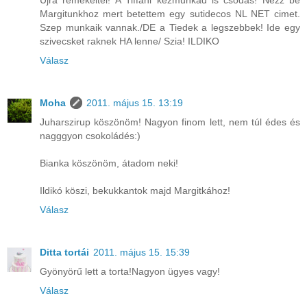
Margitunkhoz mert betettem egy sutidecos NL NET cimet.
Szep munkaik vannak./DE a Tiedek a legszebbek! Ide egy
szivecsket raknek HA lenne/ Szia! ILDIKO
Válasz
Moha
2011. május 15. 13:19
Juharszirup köszönöm! Nagyon finom lett, nem túl édes és
nagggyon csokoládés:)
Bianka köszönöm, átadom neki!
Ildikó köszi, bekukkantok majd Margitkához!
Válasz
Ditta tortái
2011. május 15. 15:39
Gyönyörű lett a torta!Nagyon ügyes vagy!
Válasz