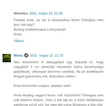
Névtelen
2011. május 13. 21:06
Csodás torta, az íze is fantasztikus lehet! Felvágva nem
lesz róla kép?
Boldog születésnapot a lányodnak!
Anna
Válasz
Moha
2011. május 13. 21:19
Vea köszönöm! A kekszgolyót úgy képzeld el, hogy
nagyjából 1 cm átmérőjű háztartási keksz keménységű
golyóbisok, vékonyan bevonva csokival. Ha jól emlékszem
lengyel gyártmány volt, dobozban vettem.
Erika köszönöm szépen, átadom neki!
Anna tényleg nagyon finom volt, köszönöm! Felvágva nem
volt értelme fotózni, mert a két lap és a krém tökéletesen
egyforma színű volt, így nem lett volna látványos a kép róla.