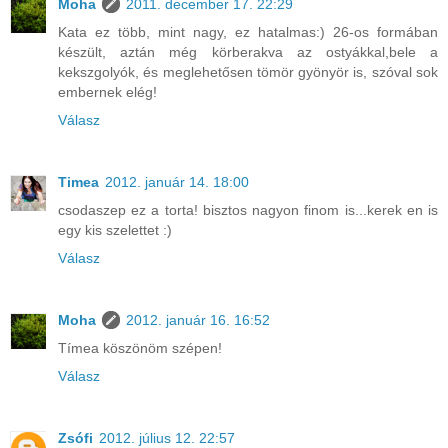
Moha
2011. december 17. 22:29
Kata ez több, mint nagy, ez hatalmas:) 26-os formában
készült, aztán még körberakva az ostyákkal,bele a
kekszgolyók, és meglehetősen tömör gyönyör is, szóval sok
embernek elég!
Válasz
Timea
2012. január 14. 18:00
csodaszep ez a torta! bisztos nagyon finom is...kerek en is
egy kis szelettet :)
Válasz
Moha
2012. január 16. 16:52
Tímea köszönöm szépen!
Válasz
Zsófi
2012. július 12. 22:57