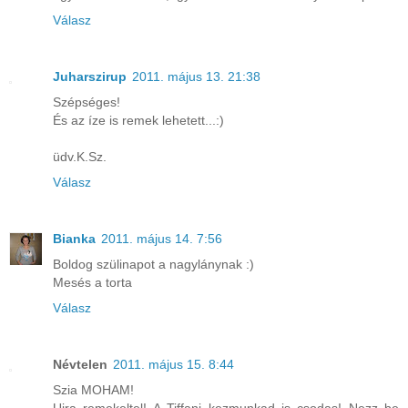
Válasz
Juharszirup
2011. május 13. 21:38
Szépséges!
És az íze is remek lehetett...:)
üdv.K.Sz.
Válasz
Bianka
2011. május 14. 7:56
Boldog szülinapot a nagylánynak :)
Mesés a torta
Válasz
Névtelen
2011. május 15. 8:44
Szia MOHAM!
Ujra remekeltel! A Tiffani kezmunkad is csodas! Nezz be