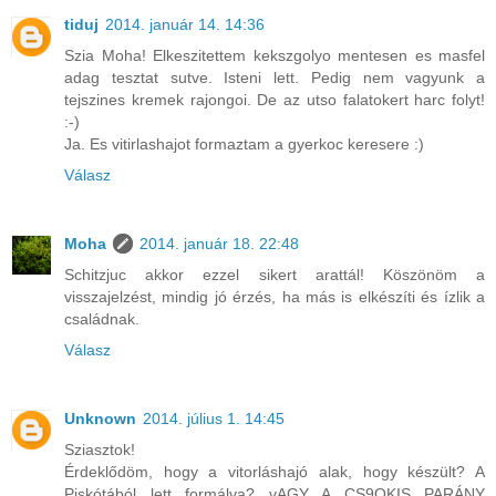
tiduj
2014. január 14. 14:36
Szia Moha! Elkeszitettem kekszgolyo mentesen es masfel
adag tesztat sutve. Isteni lett. Pedig nem vagyunk a
tejszines kremek rajongoi. De az utso falatokert harc folyt!
:-)
Ja. Es vitirlashajot formaztam a gyerkoc keresere :)
Válasz
Moha
2014. január 18. 22:48
Schitzjuc akkor ezzel sikert arattál! Köszönöm a
visszajelzést, mindig jó érzés, ha más is elkészíti és ízlik a
családnak.
Válasz
Unknown
2014. július 1. 14:45
Sziasztok!
Érdeklődöm, hogy a vitorláshajó alak, hogy készült? A
Piskótából lett formálva? vAGY A CS9OKIS PARÁNY