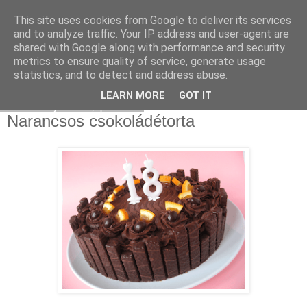
This site uses cookies from Google to deliver its services
Moha Konyha
and to analyze traffic. Your IP address and user-agent are
shared with Google along with performance and security
metrics to ensure quality of service, generate usage
statistics, and to detect and address abuse.
▼
LEARN MORE
GOT IT
2011. május 13., péntek
Narancsos csokoládétorta