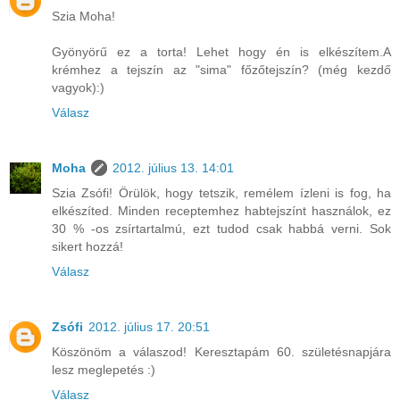
Szia Moha!
Gyönyörű ez a torta! Lehet hogy én is elkészítem.A
krémhez a tejszín az "sima" főzőtejszín? (még kezdő
vagyok):)
Válasz
Moha
2012. július 13. 14:01
Szia Zsófi! Örülök, hogy tetszik, remélem ízleni is fog, ha
elkészíted. Minden receptemhez habtejszínt használok, ez
30 % -os zsírtartalmú, ezt tudod csak habbá verni. Sok
sikert hozzá!
Válasz
Zsófi
2012. július 17. 20:51
Köszönöm a válaszod! Keresztapám 60. születésnapjára
lesz meglepetés :)
Válasz