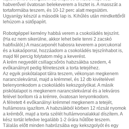
habverővel óvatosan belekeverem a lisztet is. A masszát a
tortaformába teszem, és 10-12 perc alatt megsütöm.
Ugyanígy készül a második lap is. Kihűlés után mindkettőről
lehúzom a sütőpapírt.
Robotgéppel kemény habbá verem a csokoládés tejszínt.
(Ha ez nem sikerülne, akkor lehet bele tenni 2 zacskó
habfixálót.) A mascarponét habosra keverem a porcukorral
és a kakaóporral, hozzáadom a csokoládés tejszínhabot is,
majd fél percig folytatom még a keverést.
A krém negyedét csillagcsőrös habzsákba szedem, 4
evőkanálnyit pedig félreteszek a torta tetejéhez.
Az egyik piskótalapot tálra teszem, vékonyan megkenem
narancslekvárral, majd a krémmel, és 12 db kivételével
belenyomkodom a csokoládés kekszgolyókat. A másik
piskótalapot is megkenem narancslekvárral és a lekváros
felével borítom rá a krémre, óvatosan lenyomkodom.
A félretett 4 evőkanálnyi krémmel megkenem a tetejét,
hullámosra igazítom. A habzsákból körben 12 rózsát nyomok
a krémből, majd a torta szélét hullámvonalakkal díszítem. A
kész tortát lefedve legalább 1-2 órára hűtőbe teszem.
Tálalás előtt minden habrózsába egy kekszgolyót és egy