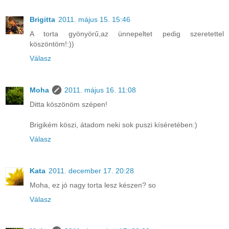
Brigitta
2011. május 15. 15:46
A torta gyönyörű,az ünnepeltet pedig szeretettel
köszöntöm!:))
Válasz
Moha
2011. május 16. 11:08
Ditta köszönöm szépen!
Brigikém köszi, átadom neki sok puszi kíséretében:)
Válasz
Kata
2011. december 17. 20:28
Moha, ez jó nagy torta lesz készen? so
Válasz