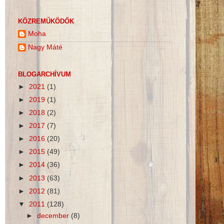
KÖZREMŰKÖDŐK
Moha
Nagy Máté
BLOGARCHÍVUM
►
2021
(1)
►
2019
(1)
►
2018
(2)
►
2017
(7)
►
2016
(20)
►
2015
(49)
►
2014
(36)
►
2013
(63)
►
2012
(81)
▼
2011
(128)
►
december
(8)