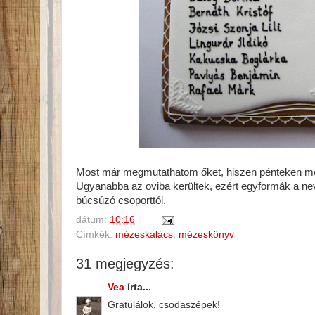
Most már megmutathatom őket, hiszen pénteken m
Ugyanabba az oviba kerültek, ezért egyformák a ne
búcsúzó csoporttól.
dátum:
10:16
Címkék:
mézeskalács
,
mézeskönyv
31 megjegyzés:
Vea
írta...
Gratulálok, csodaszépek!