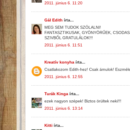
2011. június 6. 11:20
Gál Edith
írta...
MEG SEM TUDOK SZÓLALNI!
FANTASZTIKUSAK, GYÖNYÖRŰEK, CSODASZ
SZIVBŐL GRATULÁLOK!!!
2011. június 6. 11:51
Kreatív konyha
írta...
Csatlakozom Edith-hez! Csak ámulok! Eszmélet
2011. június 6. 12:55
Turák Kinga
írta...
ezek nagyon szépek! Biztos örültek neki!!!
2011. június 6. 13:14
Kitti
írta...