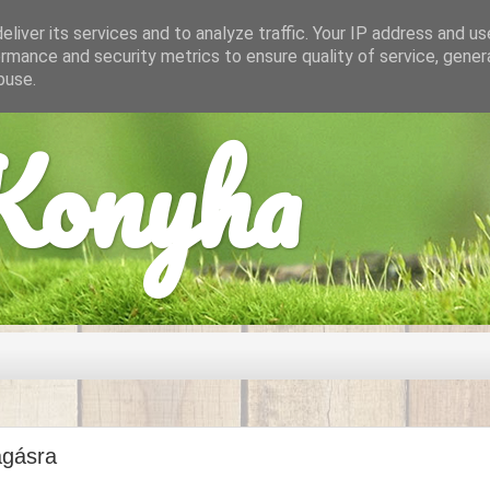
liver its services and to analyze traffic. Your IP address and u
rmance and security metrics to ensure quality of service, gene
buse.
onyha
agásra