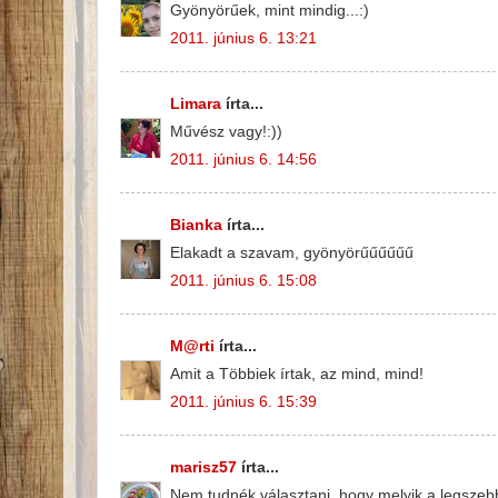
Gyönyörűek, mint mindig...:)
2011. június 6. 13:21
Limara
írta...
Művész vagy!:))
2011. június 6. 14:56
Bianka
írta...
Elakadt a szavam, gyönyörűűűűűű
2011. június 6. 15:08
M@rti
írta...
Amit a Többiek írtak, az mind, mind!
2011. június 6. 15:39
marisz57
írta...
Nem tudnék választani, hogy melyik a legszeb