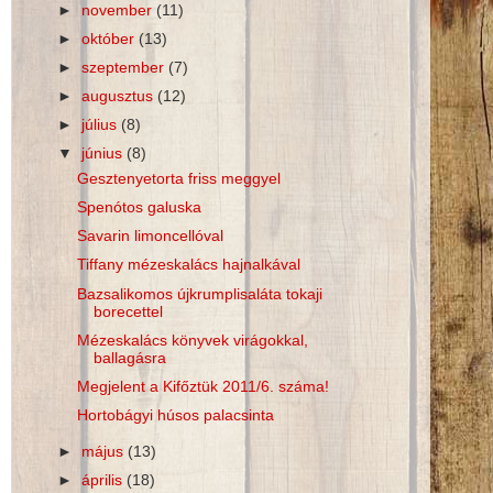
►
november
(11)
►
október
(13)
►
szeptember
(7)
►
augusztus
(12)
►
július
(8)
▼
június
(8)
Gesztenyetorta friss meggyel
Spenótos galuska
Savarin limoncellóval
Tiffany mézeskalács hajnalkával
Bazsalikomos újkrumplisaláta tokaji
borecettel
Mézeskalács könyvek virágokkal,
ballagásra
Megjelent a Kifőztük 2011/6. száma!
Hortobágyi húsos palacsinta
►
május
(13)
►
április
(18)