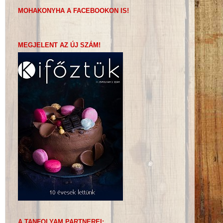
MOHAKONYHA A FACEBOOKON IS!
MEGJELENT AZ ÚJ SZÁM!
A TANFOLYAM PARTNEREI: