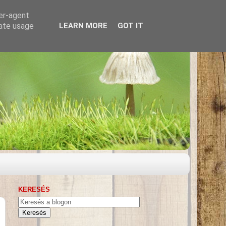
ser-agent
rate usage
LEARN MORE
GOT IT
KERESÉS