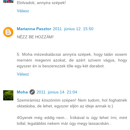
Elolvadok, annyira szépek!
Válasz
Marianna Pasztor
2011. június 12. 15:50
NÉZZ BE HOZZÁM!
5. Moha mézeskalácsai annyira szépek, hogy talán sosem
merném megenni azokat, de azért szívem vágya, hogy
egyszer én is beszerezzek tőle egy-két darabot.
Válasz
Moha
2011. június 14. 21:04
Szemirámisz köszönöm szépen! Nem tudom, hol foghatnék
oktatásba, de lehet, egyszer eljön az ideje annak is:)
4Gyerek még eddig nem... Írókával is úgy lehet írni, mint
tollal, legalábbis nekem már úgy megy lassacskán..