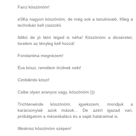
Farci köszönöm!
eSKa nagyon köszönöm, de még sok a tanulnivaló, főleg a
technikán kell csiszolni.
Ildikó de jó látni téged is néha! Köszönöm a dicséretet,
türelem az tényleg kell hozzá!
Fondantina megnézem!
Éva köszi, remélem örülnek neki!
Cimbilimbi köszi!
Csibe olyan aranyos vagy, köszönöm:)))
Trichterwinde köszönöm, igyekszem, mondjuk a
karácsonyiak azok mások... De azért igazad van,
próbálgatom a mézeskalács és a saját határaimat is.
Illéskrisz köszönöm szépen!