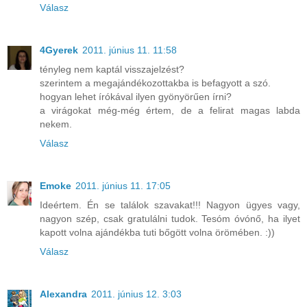
Válasz
4Gyerek
2011. június 11. 11:58
tényleg nem kaptál visszajelzést?
szerintem a megajándékozottakba is befagyott a szó.
hogyan lehet írókával ilyen gyönyörűen írni?
a virágokat még-még értem, de a felirat magas labda
nekem.
Válasz
Emoke
2011. június 11. 17:05
Ideértem. Én se találok szavakat!!! Nagyon ügyes vagy,
nagyon szép, csak gratulálni tudok. Tesóm óvónő, ha ilyet
kapott volna ajándékba tuti bőgött volna örömében. :))
Válasz
Alexandra
2011. június 12. 3:03