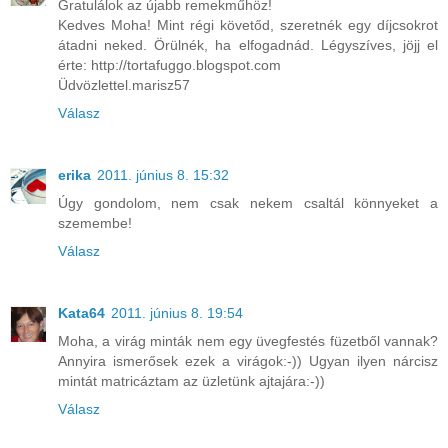
Gratulálok az újabb remekműhöz!
Kedves Moha! Mint régi követőd, szeretnék egy díjcsokrot
átadni neked. Örülnék, ha elfogadnád. Légyszíves, jöjj el
érte: http://tortafuggo.blogspot.com
Üdvözlettel.marisz57
Válasz
erika
2011. június 8. 15:32
Úgy gondolom, nem csak nekem csaltál könnyeket a
szemembe!
Válasz
Kata64
2011. június 8. 19:54
Moha, a virág minták nem egy üvegfestés füzetből vannak?
Annyira ismerősek ezek a virágok:-)) Ugyan ilyen nárcisz
mintát matricáztam az üzletünk ajtajára:-))
Válasz