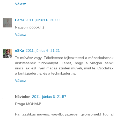
Válasz
Farci
2011. június 6. 20:00
Nagyon jóóóók! :)
Válasz
eSKa
2011. június 6. 21:21
Te művész vagy. Tökéletesre fejlesztetted a mézeskalácsok
díszítésének tudományát. Lehet, hogy a világon senki
nincs, aki ezt ílyen magas szinten műveli, mint te. Csodállak
a fantáziádért is, és a technikádért is.
Válasz
Névtelen
2011. június 6. 21:57
Draga MOHAM!
Fantasztikus muvesz vagy!Egyszeruen gyonyoruek! Tudnal