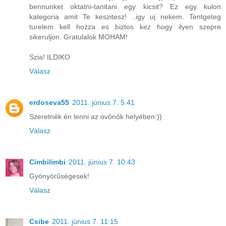
bennunket oktatni-tanitani egy kicsit? Ez egy kulon
kategoria amit Te keszitesz! ..igy uj nekem. Tentgeteg
turelem kell hozza es biztos kez hogy ilyen szepre
sikeruljon. Gratulalok MOHAM!
Szia! ILDIKO
Válasz
erdoseva55
2011. június 7. 5:41
Szeretnék én lenni az óvónők helyében:))
Válasz
Cimbilimbi
2011. június 7. 10:43
Gyönyörűségesek!
Válasz
Csibe
2011. június 7. 11:15