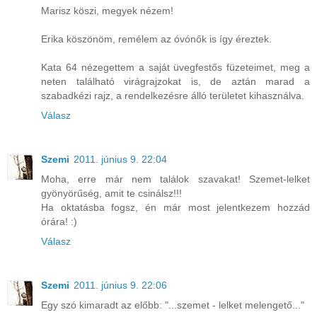
Marisz köszi, megyek nézem!
Erika köszönöm, remélem az óvónők is így éreztek.
Kata 64 nézegettem a saját üvegfestős füzeteimet, meg a
neten található virágrajzokat is, de aztán marad a
szabadkézi rajz, a rendelkezésre álló területet kihasználva.
Válasz
Szemi
2011. június 9. 22:04
Moha, erre már nem találok szavakat! Szemet-lelket
gyönyörűség, amit te csinálsz!!!
Ha oktatásba fogsz, én már most jelentkezem hozzád
órára! :)
Válasz
Szemi
2011. június 9. 22:06
Egy szó kimaradt az előbb: "...szemet - lelket melengető..."