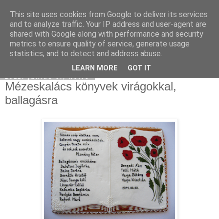
This site uses cookies from Google to deliver its services
Moha Konyha
and to analyze traffic. Your IP address and user-agent are
shared with Google along with performance and security
metrics to ensure quality of service, generate usage
statistics, and to detect and address abuse.
▼
LEARN MORE
GOT IT
2011. június 6., hétfő
Mézeskalács könyvek virágokkal,
ballagásra