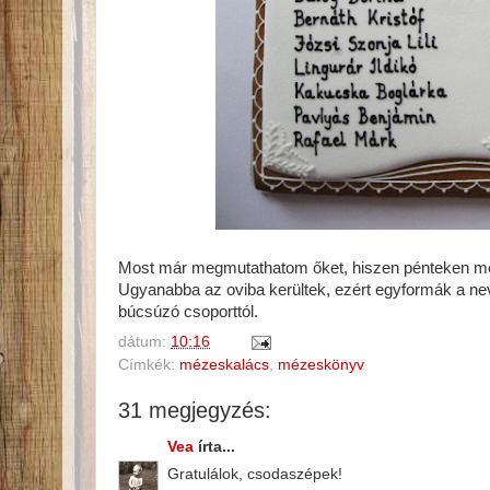
Most már megmutathatom őket, hiszen pénteken m
Ugyanabba az oviba kerültek, ezért egyformák a ne
búcsúzó csoporttól.
dátum:
10:16
Címkék:
mézeskalács
,
mézeskönyv
31 megjegyzés:
Vea
írta...
Gratulálok, csodaszépek!