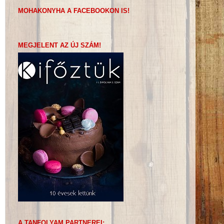
MOHAKONYHA A FACEBOOKON IS!
MEGJELENT AZ ÚJ SZÁM!
A TANFOLYAM PARTNEREI: