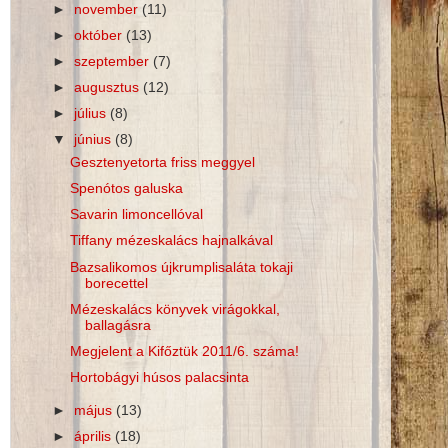
►
november
(11)
►
október
(13)
►
szeptember
(7)
►
augusztus
(12)
►
július
(8)
▼
június
(8)
Gesztenyetorta friss meggyel
Spenótos galuska
Savarin limoncellóval
Tiffany mézeskalács hajnalkával
Bazsalikomos újkrumplisaláta tokaji
borecettel
Mézeskalács könyvek virágokkal,
ballagásra
Megjelent a Kifőztük 2011/6. száma!
Hortobágyi húsos palacsinta
►
május
(13)
►
április
(18)