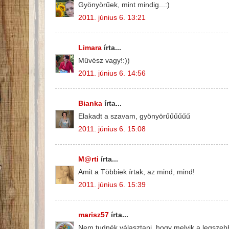
Gyönyörűek, mint mindig...:)
2011. június 6. 13:21
Limara
írta...
Művész vagy!:))
2011. június 6. 14:56
Bianka
írta...
Elakadt a szavam, gyönyörűűűűűű
2011. június 6. 15:08
M@rti
írta...
Amit a Többiek írtak, az mind, mind!
2011. június 6. 15:39
marisz57
írta...
Nem tudnék választani, hogy melyik a legszeb