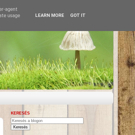
ser-agent
rate usage
LEARN MORE
GOT IT
KERESÉS