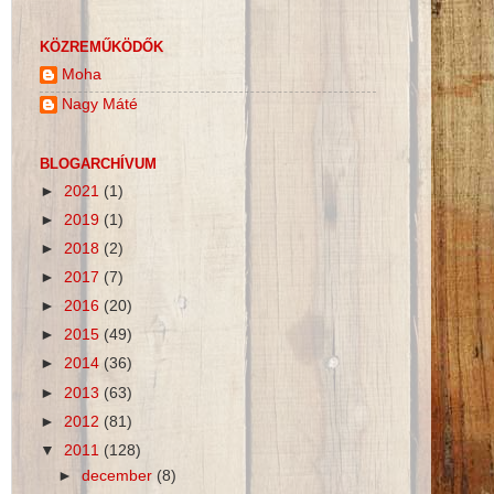
KÖZREMŰKÖDŐK
Moha
Nagy Máté
BLOGARCHÍVUM
►
2021
(1)
►
2019
(1)
►
2018
(2)
►
2017
(7)
►
2016
(20)
►
2015
(49)
►
2014
(36)
►
2013
(63)
►
2012
(81)
▼
2011
(128)
►
december
(8)