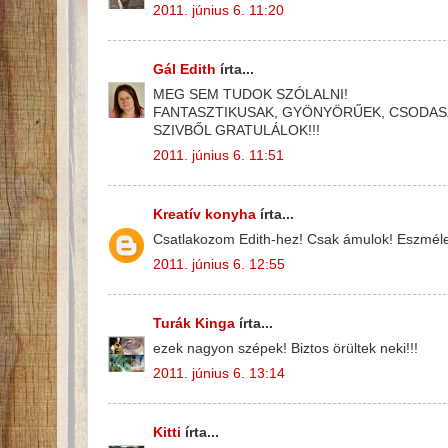
2011. június 6. 11:20
Gál Edith
írta...
MEG SEM TUDOK SZÓLALNI!
FANTASZTIKUSAK, GYÖNYÖRŰEK, CSODASZ
SZIVBŐL GRATULÁLOK!!!
2011. június 6. 11:51
Kreatív konyha
írta...
Csatlakozom Edith-hez! Csak ámulok! Eszmélet
2011. június 6. 12:55
Turák Kinga
írta...
ezek nagyon szépek! Biztos örültek neki!!!
2011. június 6. 13:14
Kitti
írta...