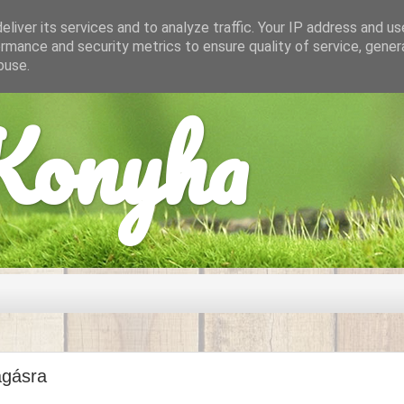
liver its services and to analyze traffic. Your IP address and u
rmance and security metrics to ensure quality of service, gene
buse.
onyha
agásra