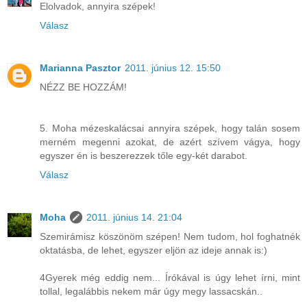
Elolvadok, annyira szépek!
Válasz
Marianna Pasztor
2011. június 12. 15:50
NÉZZ BE HOZZÁM!
5. Moha mézeskalácsai annyira szépek, hogy talán sosem
merném megenni azokat, de azért szívem vágya, hogy
egyszer én is beszerezzek tőle egy-két darabot.
Válasz
Moha
2011. június 14. 21:04
Szemirámisz köszönöm szépen! Nem tudom, hol foghatnék
oktatásba, de lehet, egyszer eljön az ideje annak is:)
4Gyerek még eddig nem... Írókával is úgy lehet írni, mint
tollal, legalábbis nekem már úgy megy lassacskán..