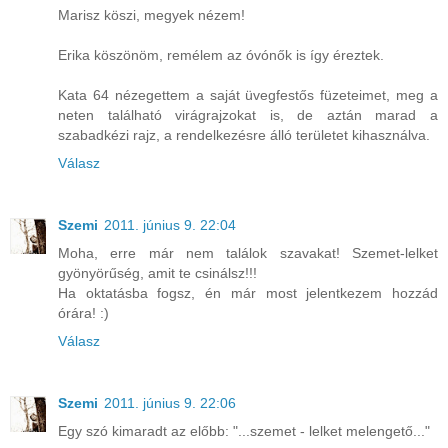
Marisz köszi, megyek nézem!
Erika köszönöm, remélem az óvónők is így éreztek.
Kata 64 nézegettem a saját üvegfestős füzeteimet, meg a
neten található virágrajzokat is, de aztán marad a
szabadkézi rajz, a rendelkezésre álló területet kihasználva.
Válasz
Szemi
2011. június 9. 22:04
Moha, erre már nem találok szavakat! Szemet-lelket
gyönyörűség, amit te csinálsz!!!
Ha oktatásba fogsz, én már most jelentkezem hozzád
órára! :)
Válasz
Szemi
2011. június 9. 22:06
Egy szó kimaradt az előbb: "...szemet - lelket melengető..."