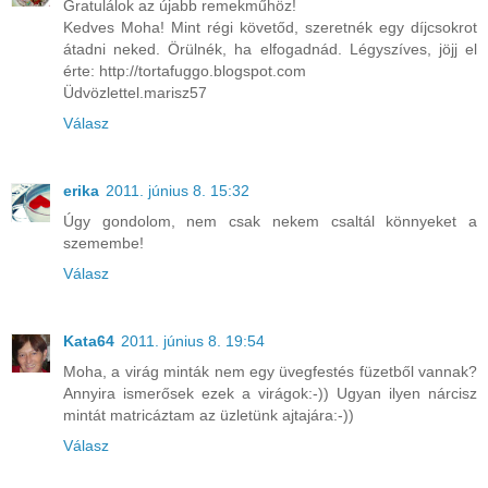
Gratulálok az újabb remekműhöz!
Kedves Moha! Mint régi követőd, szeretnék egy díjcsokrot
átadni neked. Örülnék, ha elfogadnád. Légyszíves, jöjj el
érte: http://tortafuggo.blogspot.com
Üdvözlettel.marisz57
Válasz
erika
2011. június 8. 15:32
Úgy gondolom, nem csak nekem csaltál könnyeket a
szemembe!
Válasz
Kata64
2011. június 8. 19:54
Moha, a virág minták nem egy üvegfestés füzetből vannak?
Annyira ismerősek ezek a virágok:-)) Ugyan ilyen nárcisz
mintát matricáztam az üzletünk ajtajára:-))
Válasz