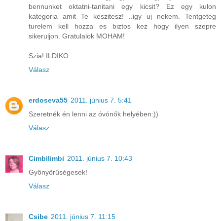
bennunket oktatni-tanitani egy kicsit? Ez egy kulon
kategoria amit Te keszitesz! ..igy uj nekem. Tentgeteg
turelem kell hozza es biztos kez hogy ilyen szepre
sikeruljon. Gratulalok MOHAM!
Szia! ILDIKO
Válasz
erdoseva55
2011. június 7. 5:41
Szeretnék én lenni az óvónők helyében:))
Válasz
Cimbilimbi
2011. június 7. 10:43
Gyönyörűségesek!
Válasz
Csibe
2011. június 7. 11:15