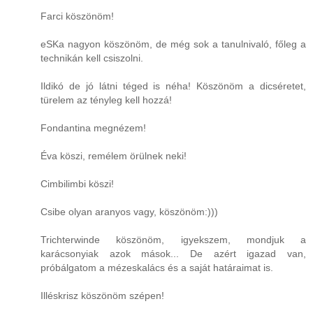
Farci köszönöm!
eSKa nagyon köszönöm, de még sok a tanulnivaló, főleg a
technikán kell csiszolni.
Ildikó de jó látni téged is néha! Köszönöm a dicséretet,
türelem az tényleg kell hozzá!
Fondantina megnézem!
Éva köszi, remélem örülnek neki!
Cimbilimbi köszi!
Csibe olyan aranyos vagy, köszönöm:)))
Trichterwinde köszönöm, igyekszem, mondjuk a
karácsonyiak azok mások... De azért igazad van,
próbálgatom a mézeskalács és a saját határaimat is.
Illéskrisz köszönöm szépen!