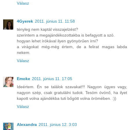
Válasz
4Gyerek
2011. június 11. 11:58
tényleg nem kaptál visszajelzést?
szerintem a megajándékozottakba is befagyott a szó.
hogyan lehet írókával ilyen gyönyörűen írni?
a virágokat még-még értem, de a felirat magas labda
nekem.
Válasz
Emoke
2011. június 11. 17:05
Ideértem. Én se találok szavakat!!! Nagyon ügyes vagy,
nagyon szép, csak gratulálni tudok. Tesóm óvónő, ha ilyet
kapott volna ajándékba tuti bőgött volna örömében. :))
Válasz
Alexandra
2011. június 12. 3:03