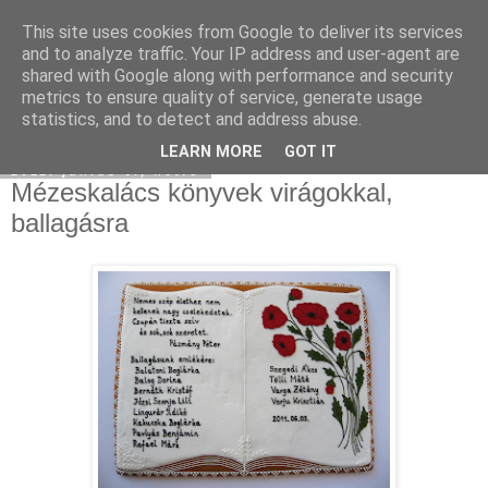
This site uses cookies from Google to deliver its services
Moha Konyha
and to analyze traffic. Your IP address and user-agent are
shared with Google along with performance and security
metrics to ensure quality of service, generate usage
statistics, and to detect and address abuse.
▼
LEARN MORE
GOT IT
2011. június 6., hétfő
Mézeskalács könyvek virágokkal,
ballagásra