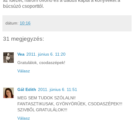
az idézet, három óvónő és a dadus kapta a könyveket a
búcsúzó csoporttól.
dátum:
10:16
31 megjegyzés:
Vea
2011. június 6. 11:20
Gratulálok, csodaszépek!
Válasz
Gál Edith
2011. június 6. 11:51
MEG SEM TUDOK SZÓLALNI!
FANTASZTIKUSAK, GYÖNYÖRŰEK, CSODASZÉPEK!!!
SZIVBŐL GRATULÁLOK!!!
Válasz