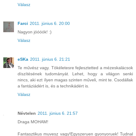
Válasz
Farci
2011. június 6. 20:00
Nagyon jóóóók! :)
Válasz
eSKa
2011. június 6. 21:21
Te művész vagy. Tökéletesre fejlesztetted a mézeskalácsok
díszítésének tudományát. Lehet, hogy a világon senki
nincs, aki ezt ílyen magas szinten műveli, mint te. Csodállak
a fantáziádért is, és a technikádért is.
Válasz
Névtelen
2011. június 6. 21:57
Draga MOHAM!
Fantasztikus muvesz vagy!Egyszeruen gyonyoruek! Tudnal