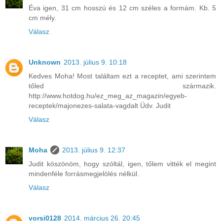
Éva igen, 31 cm hosszú és 12 cm széles a formám. Kb. 5
cm mély.
Válasz
Unknown
2013. július 9. 10:18
Kedves Moha! Most találtam ezt a receptet, ami szerintem
tőled származik.
http://www.hotdog.hu/ez_meg_az_magazin/egyeb-
receptek/majonezes-salata-vagdalt Üdv. Judit
Válasz
Moha
2013. július 9. 12:37
Judit köszönöm, hogy szóltál, igen, tőlem vitték el megint
mindenféle forrásmegjelölés nélkül.
Válasz
vorsi0128
2014. március 26. 20:45