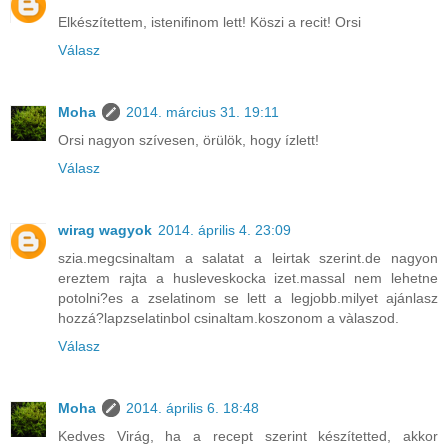
Elkészítettem, istenifinom lett! Köszi a recit! Orsi
Válasz
Moha
2014. március 31. 19:11
Orsi nagyon szívesen, örülök, hogy ízlett!
Válasz
wirag wagyok
2014. április 4. 23:09
szia.megcsinaltam a salatat a leirtak szerint.de nagyon
ereztem rajta a husleveskocka izet.massal nem lehetne
potolni?es a zselatinom se lett a legjobb.milyet ajánlasz
hozzá?lapzselatinbol csinaltam.koszonom a vàlaszod.
Válasz
Moha
2014. április 6. 18:48
Kedves Virág, ha a recept szerint készítetted, akkor