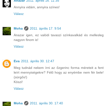
Anazar
2011. április 16. 11:35
Annyira vidám, annyira színes!
Válasz
Moha
2011. április 17. 9:54
Anazar igen, ez valódi tavaszi színkavalkád és mellesleg
nagyon finom is!
Válasz
Eva
2011. április 30. 12:47
Meg tudnád nekem írni az őzgerinc forma méreteit a fent
leírt mennyiségekre? Félő hogy az enyémbe nem fér bele!
(sürgős!)
Köszi!
Válasz
Moha
2011. április 30. 17:40