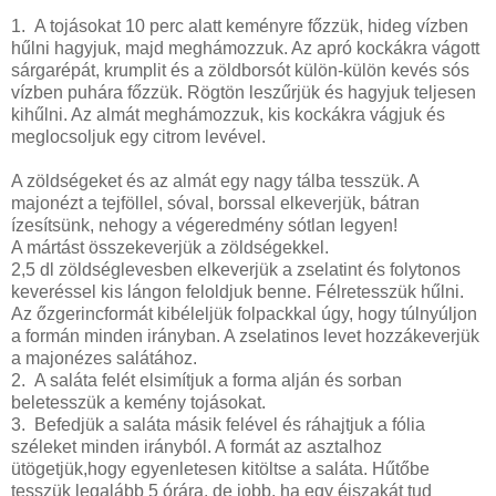
1. A tojásokat 10 perc alatt keményre főzzük, hideg vízben
hűlni hagyjuk, majd meghámozzuk. Az apró kockákra vágott
sárgarépát, krumplit és a zöldborsót külön-külön kevés sós
vízben puhára főzzük. Rögtön leszűrjük és hagyjuk teljesen
kihűlni. Az almát meghámozzuk, kis kockákra vágjuk és
meglocsoljuk egy citrom levével.
A zöldségeket és az almát egy nagy tálba tesszük. A
majonézt a tejföllel, sóval, borssal elkeverjük, bátran
ízesítsünk, nehogy a végeredmény sótlan legyen!
A mártást összekeverjük a zöldségekkel.
2,5 dl zöldséglevesben elkeverjük a zselatint és folytonos
keveréssel kis lángon feloldjuk benne. Félretesszük hűlni.
Az őzgerincformát kibéleljük folpackkal úgy, hogy túlnyúljon
a formán minden irányban. A zselatinos levet hozzákeverjük
a majonézes salátához.
2. A saláta felét elsimítjuk a forma alján és sorban
beletesszük a kemény tojásokat.
3. Befedjük a saláta másik felével és ráhajtjuk a fólia
széleket minden irányból. A formát az asztalhoz
ütögetjük,hogy egyenletesen kitöltse a saláta. Hűtőbe
tesszük legalább 5 órára, de jobb, ha egy éjszakát tud