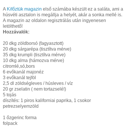
A
Kifőztük magazin
első számába készült ez a saláta, ami a
húsvéti asztalon is megállja a helyét, akár a sonka mellé is.
A magazin az oldalon regisztrálás után ingyenesen
letölthető!
Hozzávalók:
20 dkg zöldborsó (fagyasztott)
20 dkg sárgarépa (tisztítva mérve)
35 dkg krumpli (tisztítva mérve)
10 dkg alma (hámozva mérve)
citromlé,só,bors
6 evőkanál majonéz
3 evőkanál tejföl
2,5 dl zöldségleves / húsleves / víz
20 gr zselatin ( nem tortazselé!)
5 tojás
díszítés: 1 piros kaliforniai paprika, 1 csokor
petrezselyemzöld
1 őzgerinc forma
folpack