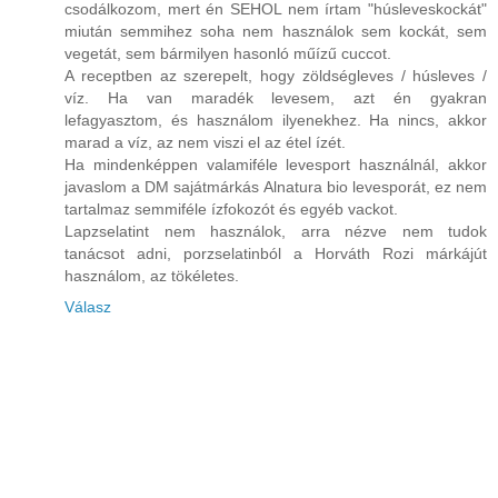
csodálkozom, mert én SEHOL nem írtam "húsleveskockát"
miután semmihez soha nem használok sem kockát, sem
vegetát, sem bármilyen hasonló műízű cuccot.
A receptben az szerepelt, hogy zöldségleves / húsleves /
víz. Ha van maradék levesem, azt én gyakran
lefagyasztom, és használom ilyenekhez. Ha nincs, akkor
marad a víz, az nem viszi el az étel ízét.
Ha mindenképpen valamiféle levesport használnál, akkor
javaslom a DM sajátmárkás Alnatura bio levesporát, ez nem
tartalmaz semmiféle ízfokozót és egyéb vackot.
Lapzselatint nem használok, arra nézve nem tudok
tanácsot adni, porzselatinból a Horváth Rozi márkájút
használom, az tökéletes.
Válasz