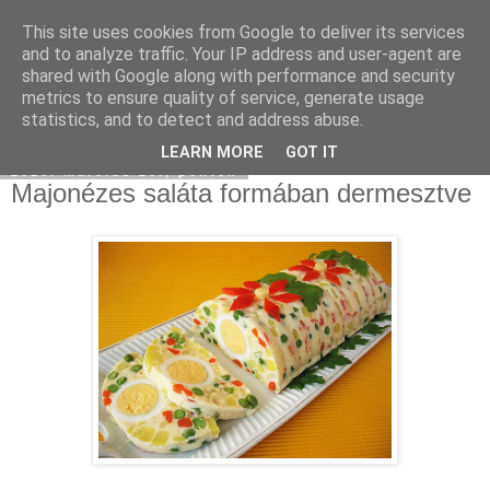
This site uses cookies from Google to deliver its services
Moha Konyha
and to analyze traffic. Your IP address and user-agent are
shared with Google along with performance and security
metrics to ensure quality of service, generate usage
statistics, and to detect and address abuse.
▼
LEARN MORE
GOT IT
2010. március 26., péntek
Majonézes saláta formában dermesztve