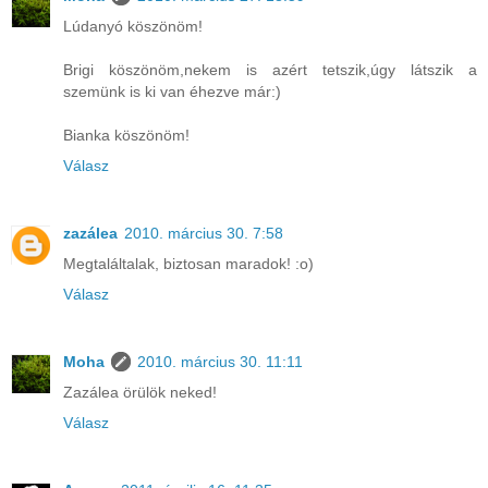
Lúdanyó köszönöm!
Brigi köszönöm,nekem is azért tetszik,úgy látszik a
szemünk is ki van éhezve már:)
Bianka köszönöm!
Válasz
zazálea
2010. március 30. 7:58
Megtaláltalak, biztosan maradok! :o)
Válasz
Moha
2010. március 30. 11:11
Zazálea örülök neked!
Válasz