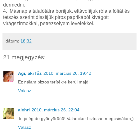
dermedni.
4. Másnap a tálalótálra borítjuk, eltávolítjuk róla a fóliát és
tetszés szerint díszítjük piros paprikából kivágott
virágszirmokkal, petrezselyem levelekkel.
dátum:
18:32
21 megjegyzés:
Ági, aki főz
2010. március 26. 19:42
Ez nálam biztos terítékre kerül majd!
Válasz
alchri
2010. március 26. 22:04
Te jó ég de gyönyörüüü! Valamikor biztosan megcsinálom;)
Válasz