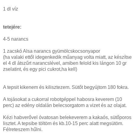
1 dl víz
tetejére:
4-5 narancs
1 zacskó Alsa narancs gyümölcskocsonyapor
(ha valaki ettől idegenkedik műanyag volta miatt, az készítse
el 4 dl átszűrt narancslével, amiben felold kis lángon 10 gr
zselatint, és egy pici cukrot,ha kell)
A tepsit kikenem és kilisztezem. Sütőt begyújtom 180 fokra.
A tojásokat a cukorral robotgéppel habosra keverem (10
perc) az edény oldalán belecsorgatom a vizet és az olajat.
Kézi habverővel óvatosan belekeverem a kakaós, sütőporos
lisztet. A tepsibe töltöm és kb.10-15 perc alatt megsütöm.
Félreteszem hűlni.