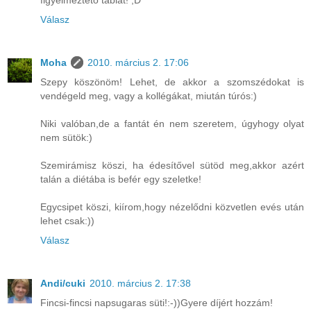
figyelmeztető táblát! ;D
Válasz
Moha
2010. március 2. 17:06
Szepy köszönöm! Lehet, de akkor a szomszédokat is
vendégeld meg, vagy a kollégákat, miután túrós:)
Niki valóban,de a fantát én nem szeretem, úgyhogy olyat
nem sütök:)
Szemirámisz köszi, ha édesítővel sütöd meg,akkor azért
talán a diétába is befér egy szeletke!
Egycsipet köszi, kiírom,hogy nézelődni közvetlen evés után
lehet csak:))
Válasz
Andi/cuki
2010. március 2. 17:38
Fincsi-fincsi napsugaras süti!:-))Gyere díjért hozzám!