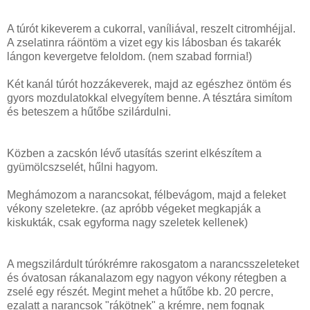
A túrót kikeverem a cukorral, vaníliával, reszelt citromhéjjal.
A zselatinra ráöntöm a vizet egy kis lábosban és takarék
lángon kevergetve feloldom. (nem szabad forrnia!)
Két kanál túrót hozzákeverek, majd az egészhez öntöm és
gyors mozdulatokkal elvegyítem benne. A tésztára simítom
és beteszem a hűtőbe szilárdulni.
Közben a zacskón lévő utasítás szerint elkészítem a
gyümölcszselét, hűlni hagyom.
Meghámozom a narancsokat, félbevágom, majd a feleket
vékony szeletekre. (az apróbb végeket megkapják a
kiskukták, csak egyforma nagy szeletek kellenek)
A megszilárdult túrókrémre rakosgatom a narancsszeleteket
és óvatosan rákanalazom egy nagyon vékony rétegben a
zselé egy részét. Megint mehet a hűtőbe kb. 20 percre,
ezalatt a narancsok "rákötnek" a krémre, nem fognak