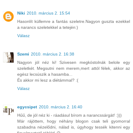
Niki
2010. március 2. 15:54
Hasonlít küllemre a fantás szeletre.Nagyon guszta ezekkel
a narancs szeletekkel a tetején:)
Válasz
Szemi
2010. március 2. 16:38
Nagyon jól néz ki! Szivesen megkóstolnák belole egy
szeletkét. Megsutni nem merem,mert attól félek, akkor az
egész lecsúszik a hasamba...
És akkor mi lesz a diétámmal? :(
Válasz
egycsipet
2010. március 2. 16:40
Hűű, de jól néz ki - ráadásul bírom a narancssárgát! :)))
Már rájöttem, hogy néhány blogon csak teli gyomorral
szabadna nézelődni, nálad is, úgyhogy tessék kitenni egy