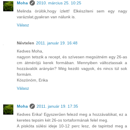
Moha
2010. március 25. 10:25
Melinda örülök,hogy ízlett! Elkészíteni sem egy nagy
varázslat,gyakran van nálunk is.
Válasz
Névtelen
2011. január 19. 16:48
Kedves Moha,
nagyon tetszik a recept, és szívesen megsütném egy 26-as
cm átméröjü kerek formában. Mennyiben változtassak a
hozzávalók arányán? Még kezdö vagyok, és nincs túl sok
formám.
Köszönöm, Erika
Válasz
Moha
2011. január 19. 17:35
Kedves Erika! Egyszerűen felezd meg a hozzávalókat, ez a
keretes tepsim két 26-os tortaformának felel meg.
A piskóta sülési ideje 10-12 perc lesz, de tapintsd meg a