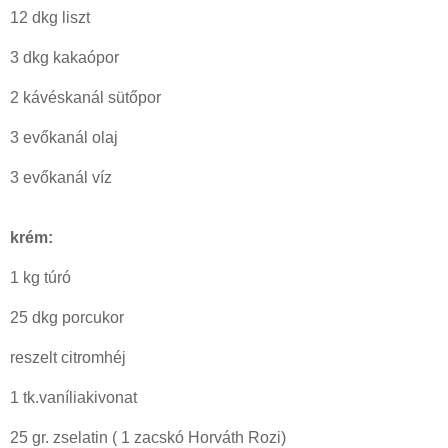
12 dkg liszt
3 dkg kakaópor
2 kávéskanál sütőpor
3 evőkanál olaj
3 evőkanál víz
krém:
1 kg túró
25 dkg porcukor
reszelt citromhéj
1 tk.vaníliakivonat
25 gr. zselatin ( 1 zacskó Horváth Rozi)