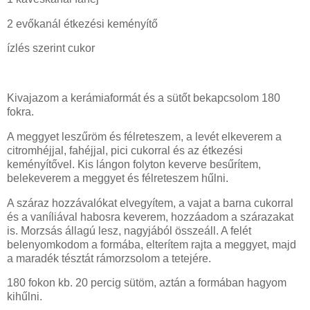
2 evőkanál étkezési keményítő
ízlés szerint cukor
Kivajazom a kerámiaformát és a sütőt bekapcsolom 180
fokra.
A meggyet leszűröm és félreteszem, a levét elkeverem a
citromhéjjal, fahéjjal, pici cukorral és az étkezési
keményítővel. Kis lángon folyton keverve besűrítem,
belekeverem a meggyet és félreteszem hűlni.
A száraz hozzávalókat elvegyítem, a vajat a barna cukorral
és a vaníliával habosra keverem, hozzáadom a szárazakat
is. Morzsás állagú lesz, nagyjából összeáll. A felét
belenyomkodom a formába, elterítem rajta a meggyet, majd
a maradék tésztát rámorzsolom a tetejére.
180 fokon kb. 20 percig sütöm, aztán a formában hagyom
kihűlni.