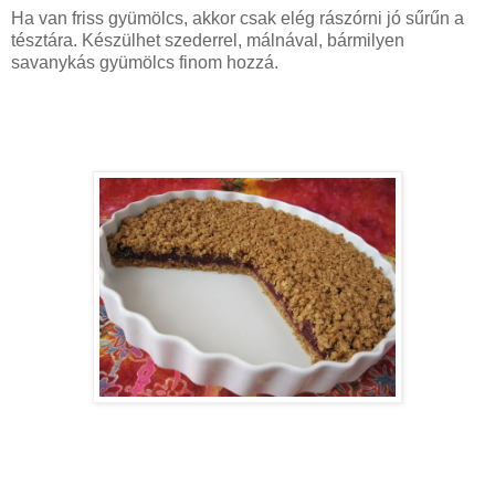
Ha van friss gyümölcs, akkor csak elég rászórni jó sűrűn a
tésztára. Készülhet szederrel, málnával, bármilyen
savanykás gyümölcs finom hozzá.