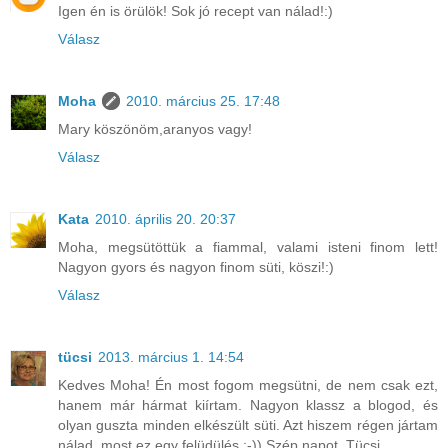
Igen én is örülök! Sok jó recept van nálad!:)
Válasz
Moha
2010. március 25. 17:48
Mary köszönöm,aranyos vagy!
Válasz
Kata
2010. április 20. 20:37
Moha, megsütöttük a fiammal, valami isteni finom lett!
Nagyon gyors és nagyon finom süti, köszi!:)
Válasz
tücsi
2013. március 1. 14:54
Kedves Moha! Én most fogom megsütni, de nem csak ezt,
hanem már hármat kiírtam. Nagyon klassz a blogod, és
olyan guszta minden elkészült süti. Azt hiszem régen jártam
nálad, most ez egy felüdülés.:-)) Szép napot, Tücsi