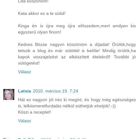
Lilla köszönöm!
Kata akkor ez a te sütid!
Kinga én is újra meg újra előszedem,mert amilyen kis
egyszerű olyan finom!
Kedves Bözse nagyon köszönöm a díjadat! Örülök,hogy
tetszik a blog és már sütöttél is belőle! Mindig örülök,ha
kapok visszajelzést az elkészített ételekről! További jó
sütögetést!
Válasz
Latsia
2010. március 19. 7:24
Hát ez nagyon jól néz ki megint, és hogy még egészséges
is, lelkiismeretfurdalás nélkül süthetjük ehetjük!:-))
Köszi a receptet!
Válasz