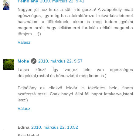
Felhőlány
2010. március 22. 9:41
Nagyon jól néz ki ez a süti, irtó guszta! A zabpehely miatt
egészséges, így még ha a felraktározott lekvárkészletemet
használom a tölteléknek, akkor is meg tudom győzni
magam arról, hogy lelkiismeret furdalás nélkül magamba
tömjem... :))
Válasz
Moha
2010. március 22. 9:57
Latsia köszi! Így van,ez tele van egészséges
dolgokkal,rosttal és bónuszként még finom is:)
Felhőlány az elfekvő lekvár is tökéletes bele, finom
szaftossá teszi! Csak hagyd állni fél napot letakarva,isteni
lesz:)
Válasz
Edina
2010. március 22. 13:52
Szia Moha!