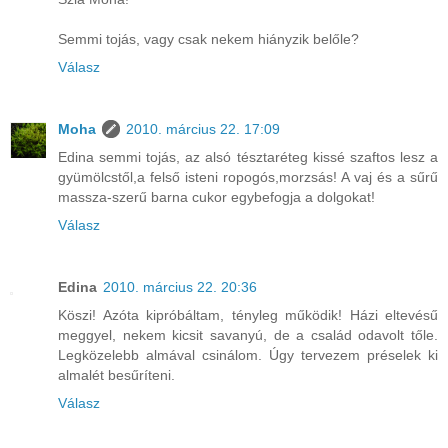
Semmi tojás, vagy csak nekem hiányzik belőle?
Válasz
Moha
2010. március 22. 17:09
Edina semmi tojás, az alsó tésztaréteg kissé szaftos lesz a
gyümölcstől,a felső isteni ropogós,morzsás! A vaj és a sűrű
massza-szerű barna cukor egybefogja a dolgokat!
Válasz
Edina
2010. március 22. 20:36
Köszi! Azóta kipróbáltam, tényleg működik! Házi eltevésű
meggyel, nekem kicsit savanyú, de a család odavolt tőle.
Legközelebb almával csinálom. Úgy tervezem préselek ki
almalét besűríteni.
Válasz