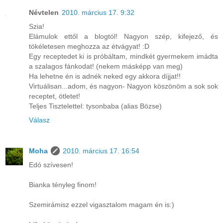
Névtelen
2010. március 17. 9:32
Szia!
Elámulok ettől a blogtól! Nagyon szép, kifejező, és
tökéletesen meghozza az étvágyat! :D
Egy receptedet ki is próbáltam, mindkét gyermekem imádta
a szalagos fánkodat! (nekem másképp van meg)
Ha lehetne én is adnék neked egy akkora díjjat!!
Virtuálisan...adom, és nagyon- Nagyon köszönöm a sok sok
receptet, ötletet!
Teljes Tisztelettel: tysonbaba (alias Bözse)
Válasz
Moha
2010. március 17. 16:54
Edó szívesen!
Bianka tényleg finom!
Szemirámisz ezzel vigasztalom magam én is:)