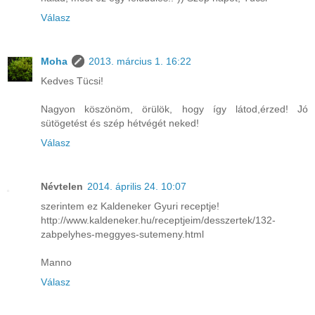
Válasz
Moha
2013. március 1. 16:22
Kedves Tücsi!
Nagyon köszönöm, örülök, hogy így látod,érzed! Jó
sütögetést és szép hétvégét neked!
Válasz
Névtelen
2014. április 24. 10:07
szerintem ez Kaldeneker Gyuri receptje!
http://www.kaldeneker.hu/receptjeim/desszertek/132-
zabpelyhes-meggyes-sutemeny.html
Manno
Válasz