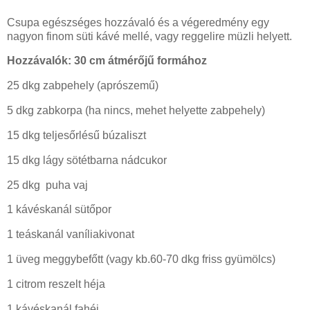
Csupa egészséges hozzávaló és a végeredmény egy
nagyon finom süti kávé mellé, vagy reggelire müzli helyett.
Hozzávalók: 30 cm átmérőjű formához
25 dkg zabpehely (aprószemű)
5 dkg zabkorpa (ha nincs, mehet helyette zabpehely)
15 dkg teljesőrlésű búzaliszt
15 dkg lágy sötétbarna nádcukor
25 dkg puha vaj
1 kávéskanál sütőpor
1 teáskanál vaníliakivonat
1 üveg meggybefőtt (vagy kb.60-70 dkg friss gyümölcs)
1 citrom reszelt héja
1 kávéskanál fahéj