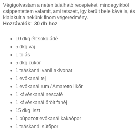
Végigolvastam a neten található recepteket, mindegyikből
csippentettem valamit, ami tetszett, így került bele kávé is, és
kialakult a nekünk finom végeredmény.
Hozzávalók: 30 db-hoz
10 dkg étcsokoládé
5 dkg vaj
1 tojás
5 dkg cukor
1 teáskanál vaníliakivonat
1 evőkanál tej
1 evőkanál rum / Amaretto likőr
1 kávéskanál nescafé
1 kávéskanál őrölt fahéj
15 dkg liszt
1 púpozott evőkanál kakaópor
1 teáskanál sütőpor