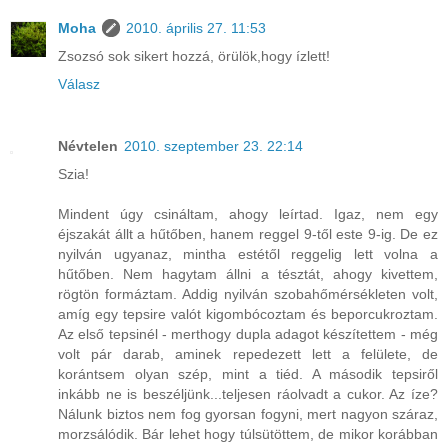
Moha
2010. április 27. 11:53
Zsozsó sok sikert hozzá, örülök,hogy ízlett!
Válasz
Névtelen
2010. szeptember 23. 22:14
Szia!
Mindent úgy csináltam, ahogy leírtad. Igaz, nem egy
éjszakát állt a hűtőben, hanem reggel 9-től este 9-ig. De ez
nyilván ugyanaz, mintha estétől reggelig lett volna a
hűtőben. Nem hagytam állni a tésztát, ahogy kivettem,
rögtön formáztam. Addig nyilván szobahőmérsékleten volt,
amíg egy tepsire valót kigombócoztam és beporcukroztam.
Az első tepsinél - merthogy dupla adagot készítettem - még
volt pár darab, aminek repedezett lett a felülete, de
korántsem olyan szép, mint a tiéd. A második tepsiről
inkább ne is beszéljünk...teljesen ráolvadt a cukor. Az íze?
Nálunk biztos nem fog gyorsan fogyni, mert nagyon száraz,
morzsálódik. Bár lehet hogy túlsütöttem, de mikor korábban