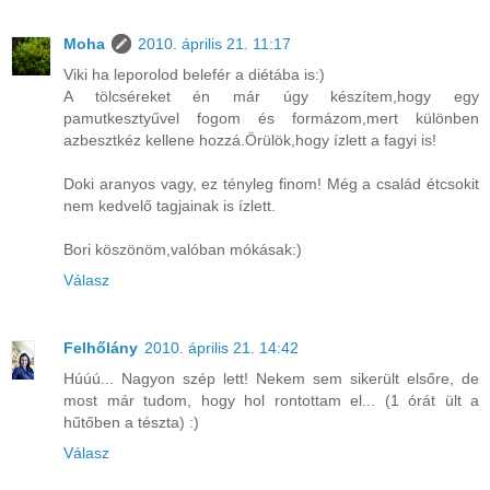
Moha
2010. április 21. 11:17
Viki ha leporolod belefér a diétába is:)
A tölcséreket én már úgy készítem,hogy egy
pamutkesztyűvel fogom és formázom,mert különben
azbesztkéz kellene hozzá.Örülök,hogy ízlett a fagyi is!
Doki aranyos vagy, ez tényleg finom! Még a család étcsokit
nem kedvelő tagjainak is ízlett.
Bori köszönöm,valóban mókásak:)
Válasz
Felhőlány
2010. április 21. 14:42
Húúú... Nagyon szép lett! Nekem sem sikerült elsőre, de
most már tudom, hogy hol rontottam el... (1 órát ült a
hűtőben a tészta) :)
Válasz