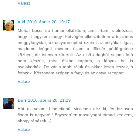
Válasz
Viki
2010. április 20. 19:17
Moha! Bocsi, de hamar elküldtem, amit írtam, s elnézést,
hogy itt jegyzem megy. Hétvégén elkészítettem a tejszínes
meggyfagyidat, az ostyarecepted szerint az ostyákat. Igaz,
majdnem leégett minden újjam a tölcsér pödörgetése
közben, de istenien sikerült. Az első adagból sajnos fotó
nem készült, mire észbe kaptam, a lányok be is
nyalakodták. De vár a többi rájuk és akkor lesen leszek, s
fotózok. Köszönöm szépen a fagyi és az ostya receptet.
Válasz
Bori
2010. április 20. 21:29
Hát ez valami hihetetlenül viccesen néz ki, és biztosan
finom is nagyon!!! Egyszerűen mosolyogni támad kedvem,
ahogy ránézek :-)
Válasz