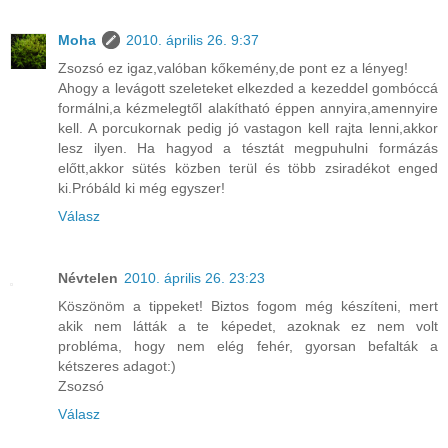
Moha
2010. április 26. 9:37
Zsozsó ez igaz,valóban kőkemény,de pont ez a lényeg!
Ahogy a levágott szeleteket elkezded a kezeddel gombóccá
formálni,a kézmelegtől alakítható éppen annyira,amennyire
kell. A porcukornak pedig jó vastagon kell rajta lenni,akkor
lesz ilyen. Ha hagyod a tésztát megpuhulni formázás
előtt,akkor sütés közben terül és több zsiradékot enged
ki.Próbáld ki még egyszer!
Válasz
Névtelen
2010. április 26. 23:23
Köszönöm a tippeket! Biztos fogom még készíteni, mert
akik nem látták a te képedet, azoknak ez nem volt
probléma, hogy nem elég fehér, gyorsan befalták a
kétszeres adagot:)
Zsozsó
Válasz