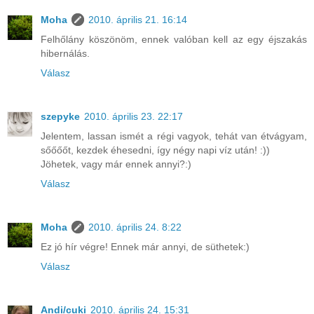
Moha
2010. április 21. 16:14
Felhőlány köszönöm, ennek valóban kell az egy éjszakás
hibernálás.
Válasz
szepyke
2010. április 23. 22:17
Jelentem, lassan ismét a régi vagyok, tehát van étvágyam,
sőőőőt, kezdek éhesedni, így négy napi víz után! :))
Jöhetek, vagy már ennek annyi?:)
Válasz
Moha
2010. április 24. 8:22
Ez jó hír végre! Ennek már annyi, de süthetek:)
Válasz
Andi/cuki
2010. április 24. 15:31