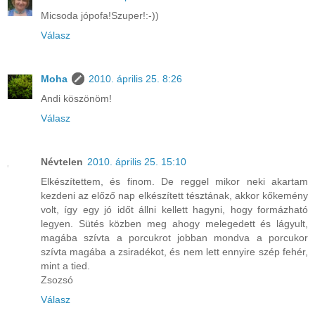
Micsoda jópofa!Szuper!:-))
Válasz
Moha
2010. április 25. 8:26
Andi köszönöm!
Válasz
Névtelen
2010. április 25. 15:10
Elkészítettem, és finom. De reggel mikor neki akartam
kezdeni az előző nap elkészített tésztának, akkor kőkemény
volt, így egy jó időt állni kellett hagyni, hogy formázható
legyen. Sütés közben meg ahogy melegedett és lágyult,
magába szívta a porcukrot jobban mondva a porcukor
szívta magába a zsiradékot, és nem lett ennyire szép fehér,
mint a tied.
Zsozsó
Válasz