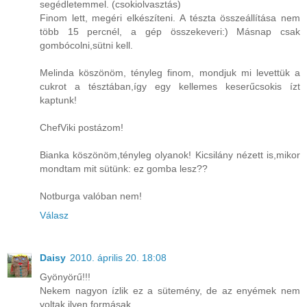
segédletemmel. (csokiolvasztás)
Finom lett, megéri elkészíteni. A tészta összeállítása nem
több 15 percnél, a gép összekeveri:) Másnap csak
gombócolni,sütni kell.
Melinda köszönöm, tényleg finom, mondjuk mi levettük a
cukrot a tésztában,így egy kellemes keserűcsokis ízt
kaptunk!
ChefViki postázom!
Bianka köszönöm,tényleg olyanok! Kicsilány nézett is,mikor
mondtam mit sütünk: ez gomba lesz??
Notburga valóban nem!
Válasz
Daisy
2010. április 20. 18:08
Gyönyörű!!!
Nekem nagyon ízlik ez a sütemény, de az enyémek nem
voltak ilyen formásak.