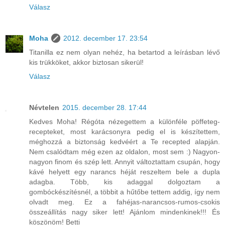
Válasz
Moha
2012. december 17. 23:54
Titanilla ez nem olyan nehéz, ha betartod a leírásban lévő
kis trükköket, akkor biztosan sikerül!
Válasz
Névtelen
2015. december 28. 17:44
Kedves Moha! Régóta nézegettem a különféle pöffeteg-
recepteket, most karácsonyra pedig el is készítettem,
méghozzá a biztonság kedvéért a Te recepted alapján.
Nem csalódtam még ezen az oldalon, most sem :) Nagyon-
nagyon finom és szép lett. Annyit változtattam csupán, hogy
kávé helyett egy narancs héját reszeltem bele a dupla
adagba. Több, kis adaggal dolgoztam a
gombóckészítésnél, a többit a hűtőbe tettem addig, így nem
olvadt meg. Ez a fahéjas-narancsos-rumos-csokis
összeállítás nagy siker lett! Ajánlom mindenkinek!!! És
köszönöm! Betti