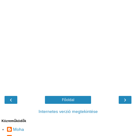
‹
›
Főoldal
Internetes verzió megtekintése
Közreműködők
Moha