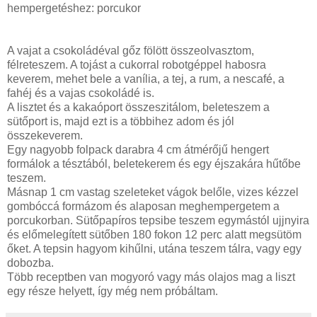
hempergetéshez: porcukor
A vajat a csokoládéval gőz fölött összeolvasztom,
félreteszem. A tojást a cukorral robotgéppel habosra
keverem, mehet bele a vanília, a tej, a rum, a nescafé, a
fahéj és a vajas csokoládé is.
A lisztet és a kakaóport összeszitálom, beleteszem a
sütőport is, majd ezt is a többihez adom és jól
összekeverem.
Egy nagyobb folpack darabra 4 cm átmérőjű hengert
formálok a tésztából, beletekerem és egy éjszakára hűtőbe
teszem.
Másnap 1 cm vastag szeleteket vágok belőle, vizes kézzel
gombóccá formázom és alaposan meghempergetem a
porcukorban. Sütőpapíros tepsibe teszem egymástól ujjnyira
és előmelegített sütőben 180 fokon 12 perc alatt megsütöm
őket. A tepsin hagyom kihűlni, utána teszem tálra, vagy egy
dobozba.
Több receptben van mogyoró vagy más olajos mag a liszt
egy része helyett, így még nem próbáltam.