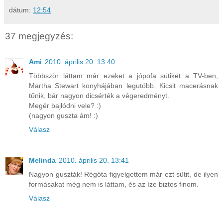
dátum:
12:54
37 megjegyzés:
Ami
2010. április 20. 13:40
Többször láttam már ezeket a jópofa sütiket a TV-ben,
Martha Stewart konyhájában legutóbb. Kicsit macerásnak
tűnik, bár nagyon dicsérték a végeredményt.
Megér bajlódni vele? :)
(nagyon guszta ám! :)
Válasz
Melinda
2010. április 20. 13:41
Nagyon guszták! Régóta figyelgettem már ezt sütit, de ilyen
formásakat még nem is láttam, és az íze biztos finom.
Válasz