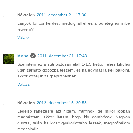
Névtelen
2011. december 21. 17:36
Lanyok fontos kerdes: meddig all el ez a pofeteg es mibe
tegyem?
Válasz
Moha
2011. december 21. 17:43
Szerintem ez a süti biztosan eláll 1-1,5 hétig. Teljes kihűlés
után zárható dobozba teszem, és ha egymásra kell pakolni,
akkor közéjük zsírpapírt tennék.
Válasz
Névtelen
2012. december 15. 20:53
Legelső ránézésre azt hittem, muffinok, de mikor jobban
megnéztem, akkor láttam, hogy kis gombócok. Nagyon
guszta, talán ha kicsit gyakorlottabb leszek, megpróbálom
megcsinálni!