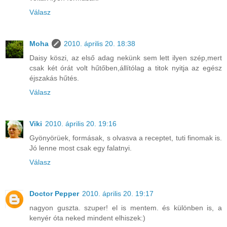
Válasz
Moha
2010. április 20. 18:38
Daisy köszi, az első adag nekünk sem lett ilyen szép,mert
csak két órát volt hűtőben,állítólag a titok nyitja az egész
éjszakás hűtés.
Válasz
Viki
2010. április 20. 19:16
Gyönyörüek, formásak, s olvasva a receptet, tuti finomak is.
Jó lenne most csak egy falatnyi.
Válasz
Doctor Pepper
2010. április 20. 19:17
nagyon guszta. szuper! el is mentem. és különben is, a
kenyér óta neked mindent elhiszek:)