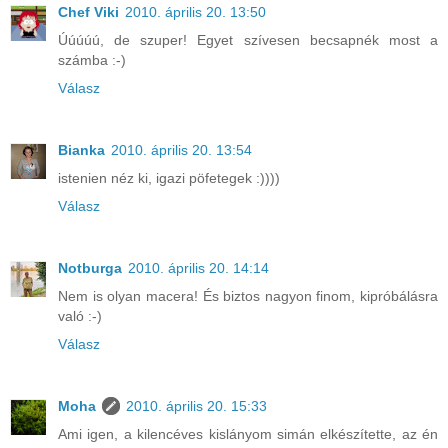
Chef Viki
2010. április 20. 13:50
Úúúúú, de szuper! Egyet szívesen becsapnék most a
számba :-)
Válasz
Bianka
2010. április 20. 13:54
istenien néz ki, igazi pöfetegek :))))
Válasz
Notburga
2010. április 20. 14:14
Nem is olyan macera! És biztos nagyon finom, kipróbálásra
való :-)
Válasz
Moha
2010. április 20. 15:33
Ami igen, a kilencéves kislányom simán elkészítette, az én