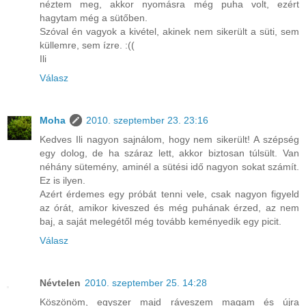
néztem meg, akkor nyomásra még puha volt, ezért
hagytam még a sütőben.
Szóval én vagyok a kivétel, akinek nem sikerült a süti, sem
küllemre, sem ízre. :((
Ili
Válasz
Moha
2010. szeptember 23. 23:16
Kedves Ili nagyon sajnálom, hogy nem sikerült! A szépség
egy dolog, de ha száraz lett, akkor biztosan túlsült. Van
néhány sütemény, aminél a sütési idő nagyon sokat számít.
Ez is ilyen.
Azért érdemes egy próbát tenni vele, csak nagyon figyeld
az órát, amikor kiveszed és még puhának érzed, az nem
baj, a saját melegétől még tovább keményedik egy picit.
Válasz
Névtelen
2010. szeptember 25. 14:28
Köszönöm, egyszer majd ráveszem magam és újra