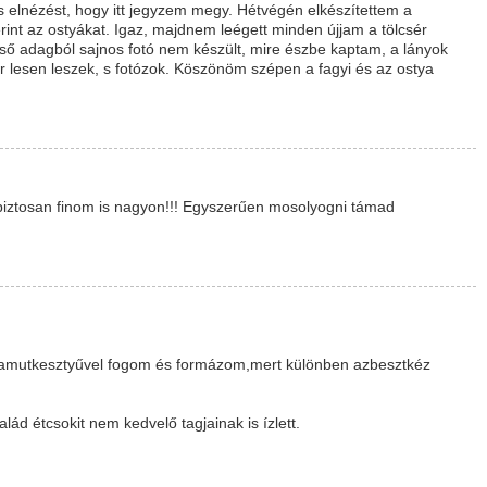
s elnézést, hogy itt jegyzem megy. Hétvégén elkészítettem a
rint az ostyákat. Igaz, majdnem leégett minden újjam a tölcsér
első adagból sajnos fotó nem készült, mire észbe kaptam, a lányok
or lesen leszek, s fotózok. Köszönöm szépen a fagyi és az ostya
s biztosan finom is nagyon!!! Egyszerűen mosolyogni támad
pamutkesztyűvel fogom és formázom,mert különben azbesztkéz
ád étcsokit nem kedvelő tagjainak is ízlett.