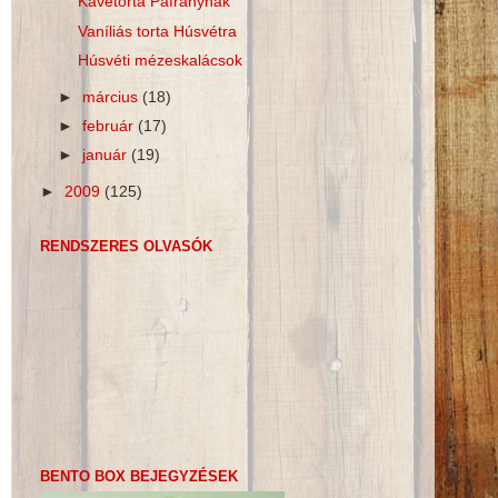
Kávétorta Páfránynak
Vaníliás torta Húsvétra
Húsvéti mézeskalácsok
►
március
(18)
►
február
(17)
►
január
(19)
►
2009
(125)
RENDSZERES OLVASÓK
BENTO BOX BEJEGYZÉSEK