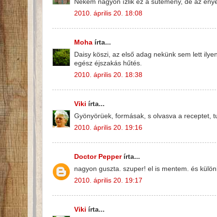
Nekem nagyon ízlik ez a sütemény, de az eny
2010. április 20. 18:08
Moha
írta...
Daisy köszi, az első adag nekünk sem lett ilyen 
egész éjszakás hűtés.
2010. április 20. 18:38
Viki
írta...
Gyönyörüek, formásak, s olvasva a receptet, tu
2010. április 20. 19:16
Doctor Pepper
írta...
nagyon guszta. szuper! el is mentem. és külön
2010. április 20. 19:17
Viki
írta...