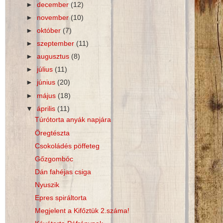
►
december
(12)
►
november
(10)
►
október
(7)
►
szeptember
(11)
►
augusztus
(8)
►
július
(11)
►
június
(20)
►
május
(18)
▼
április
(11)
Túrótorta anyák napjára
Öregtészta
Csokoládés pöffeteg
Gőzgombóc
Dán fahéjas csiga
Nyuszik
Epres spiráltorta
Megjelent a Kifőztük 2.száma!