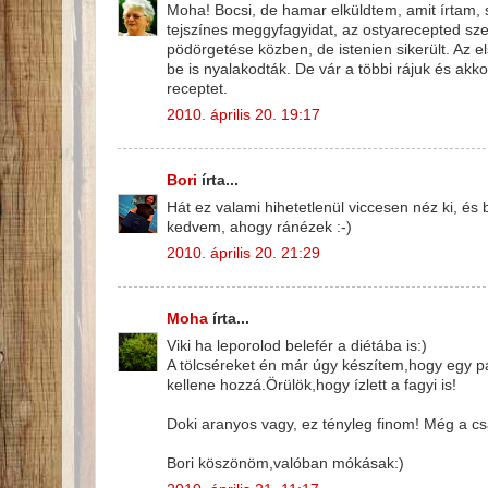
Moha! Bocsi, de hamar elküldtem, amit írtam, 
tejszínes meggyfagyidat, az ostyarecepted sze
pödörgetése közben, de istenien sikerült. Az 
be is nyalakodták. De vár a többi rájuk és akk
receptet.
2010. április 20. 19:17
Bori
írta...
Hát ez valami hihetetlenül viccesen néz ki, é
kedvem, ahogy ránézek :-)
2010. április 20. 21:29
Moha
írta...
Viki ha leporolod belefér a diétába is:)
A tölcséreket én már úgy készítem,hogy egy 
kellene hozzá.Örülök,hogy ízlett a fagyi is!
Doki aranyos vagy, ez tényleg finom! Még a csal
Bori köszönöm,valóban mókásak:)