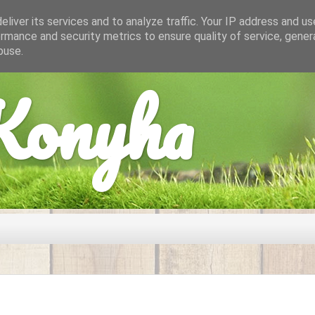
liver its services and to analyze traffic. Your IP address and u
rmance and security metrics to ensure quality of service, gene
buse.
onyha