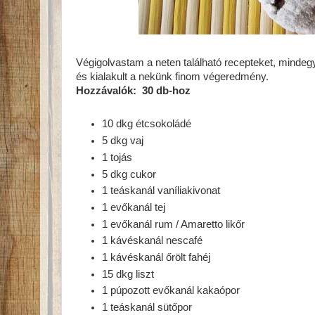
Végigolvastam a neten található recepteket, mindegyi
és kialakult a nekünk finom végeredmény.
Hozzávalók: 30 db-hoz
10 dkg étcsokoládé
5 dkg vaj
1 tojás
5 dkg cukor
1 teáskanál vaníliakivonat
1 evőkanál tej
1 evőkanál rum / Amaretto likőr
1 kávéskanál nescafé
1 kávéskanál őrölt fahéj
15 dkg liszt
1 púpozott evőkanál kakaópor
1 teáskanál sütőpor