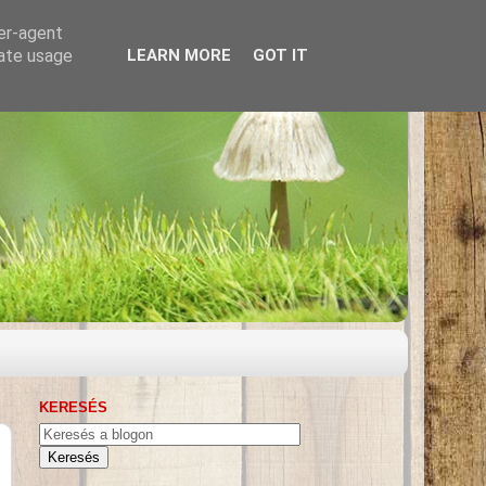
ser-agent
rate usage
LEARN MORE
GOT IT
KERESÉS