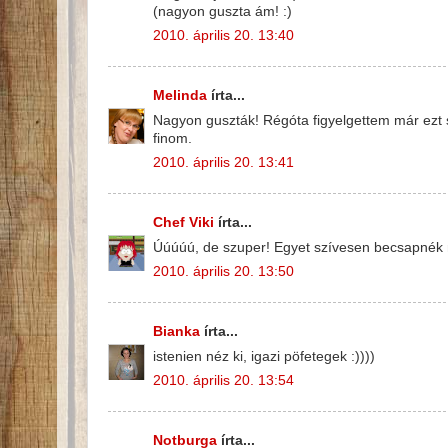
(nagyon guszta ám! :)
2010. április 20. 13:40
Melinda
írta...
Nagyon guszták! Régóta figyelgettem már ezt sü
finom.
2010. április 20. 13:41
Chef Viki
írta...
Úúúúú, de szuper! Egyet szívesen becsapnék 
2010. április 20. 13:50
Bianka
írta...
istenien néz ki, igazi pöfetegek :))))
2010. április 20. 13:54
Notburga
írta...