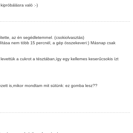
ipróbálásra való :-)
ítette, az én segédletemmel. (csokiolvasztás)
állítása nem több 15 percnél, a gép összekeveri:) Másnap csak
evettük a cukrot a tésztában,így egy kellemes keserűcsokis ízt
ézett is,mikor mondtam mit sütünk: ez gomba lesz??