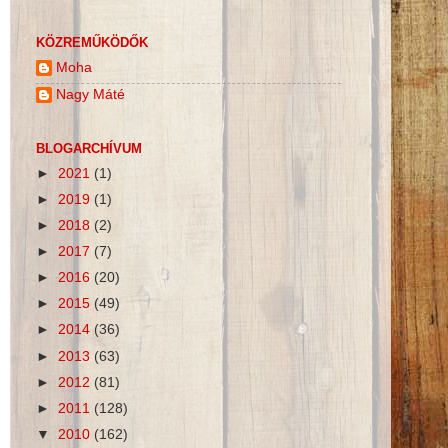
KÖZREMŰKÖDŐK
Moha
Nagy Máté
BLOGARCHÍVUM
►
2021
(1)
►
2019
(1)
►
2018
(2)
►
2017
(7)
►
2016
(20)
►
2015
(49)
►
2014
(36)
►
2013
(63)
►
2012
(81)
►
2011
(128)
▼
2010
(162)