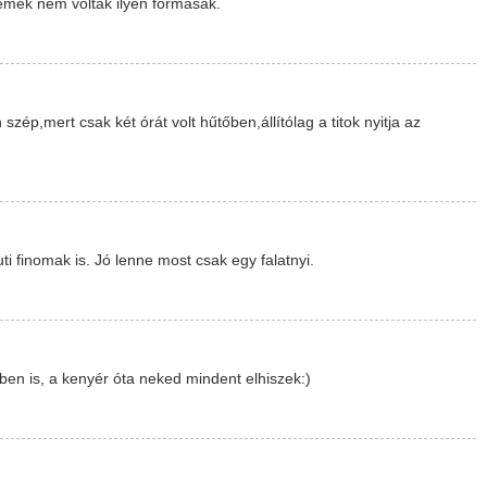
émek nem voltak ilyen formásak.
szép,mert csak két órát volt hűtőben,állítólag a titok nyitja az
ti finomak is. Jó lenne most csak egy falatnyi.
ben is, a kenyér óta neked mindent elhiszek:)