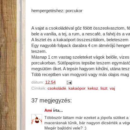
hempergetéshez: porcukor
A vajat a csokoládéval gőz fölött összeolvasztom, f
bele a vanília, a tej, a rum, a nescafé, a fahéj és a v
A lisztet és a kakaóport összeszitálom, beleteszem 
Egy nagyobb folpack darabra 4 cm átmérőjű hengert
teszem.
Másnap 1 cm vastag szeleteket vágok belőle, vi
porcukorban. Sütőpapíros tepsibe teszem egymástól u
megsütöm őket. A tepsin hagyom kihűlni, utána tes
Több receptben van mogyoró vagy más olajos mag a 
dátum:
12:54
Címkék:
csokoládé
,
kakaópor
,
keksz
,
liszt
,
vaj
37 megjegyzés:
Ami
írta...
Többször láttam már ezeket a jópofa sütiket a
macerásnak tűnik, bár nagyon dicsérték a vé
Megér bajlódni vele? :)