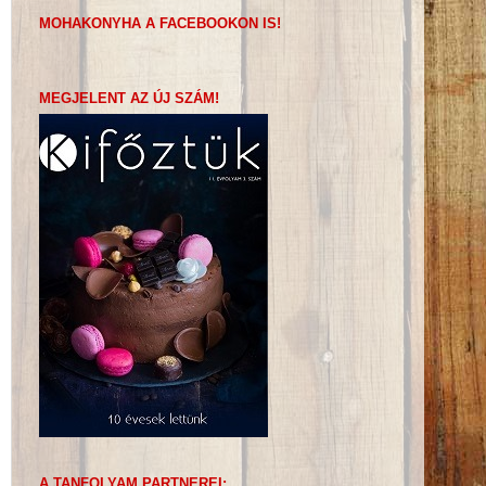
MOHAKONYHA A FACEBOOKON IS!
MEGJELENT AZ ÚJ SZÁM!
A TANFOLYAM PARTNEREI: