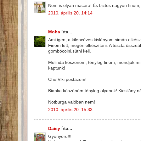
Nem is olyan macera! És biztos nagyon finom, k
2010. április 20. 14:14
Moha
írta...
Ami igen, a kilencéves kislányom simán elkész
Finom lett, megéri elkészíteni. A tészta össze
gombócolni,sütni kell.
Melinda köszönöm, tényleg finom, mondjuk mi l
kaptunk!
ChefViki postázom!
Bianka köszönöm,tényleg olyanok! Kicsilány n
Notburga valóban nem!
2010. április 20. 15:33
Daisy
írta...
Gyönyörű!!!