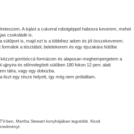
élreteszem. A tojást a cukorral robotgéppel habosra keverem, mehet
ajas csokoládé is.
a sütőport is, majd ezt is a többihez adom és jól összekeverem.
 formálok a tésztából, beletekerem és egy éjszakára hűtőbe
zes kézzel gombóccá formázom és alaposan meghempergetem a
jjnyira és előmelegített sütőben 180 fokon 12 perc alatt
zem tálra, vagy egy dobozba.
liszt egy része helyett, így még nem próbáltam.
 TV-ben, Martha Stewart konyhájában legutóbb. Kicsit
geredményt.