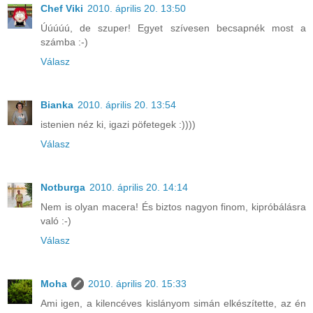
Chef Viki
2010. április 20. 13:50
Úúúúú, de szuper! Egyet szívesen becsapnék most a
számba :-)
Válasz
Bianka
2010. április 20. 13:54
istenien néz ki, igazi pöfetegek :))))
Válasz
Notburga
2010. április 20. 14:14
Nem is olyan macera! És biztos nagyon finom, kipróbálásra
való :-)
Válasz
Moha
2010. április 20. 15:33
Ami igen, a kilencéves kislányom simán elkészítette, az én