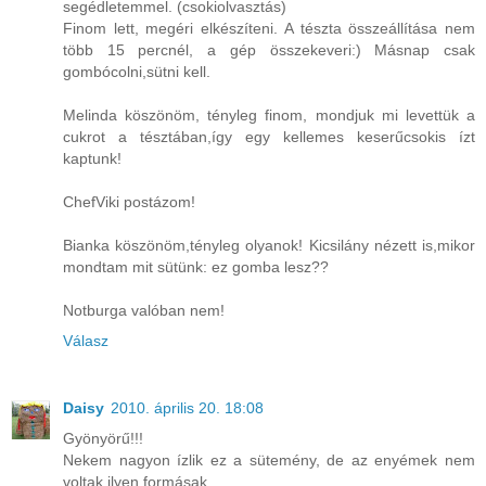
segédletemmel. (csokiolvasztás)
Finom lett, megéri elkészíteni. A tészta összeállítása nem
több 15 percnél, a gép összekeveri:) Másnap csak
gombócolni,sütni kell.
Melinda köszönöm, tényleg finom, mondjuk mi levettük a
cukrot a tésztában,így egy kellemes keserűcsokis ízt
kaptunk!
ChefViki postázom!
Bianka köszönöm,tényleg olyanok! Kicsilány nézett is,mikor
mondtam mit sütünk: ez gomba lesz??
Notburga valóban nem!
Válasz
Daisy
2010. április 20. 18:08
Gyönyörű!!!
Nekem nagyon ízlik ez a sütemény, de az enyémek nem
voltak ilyen formásak.