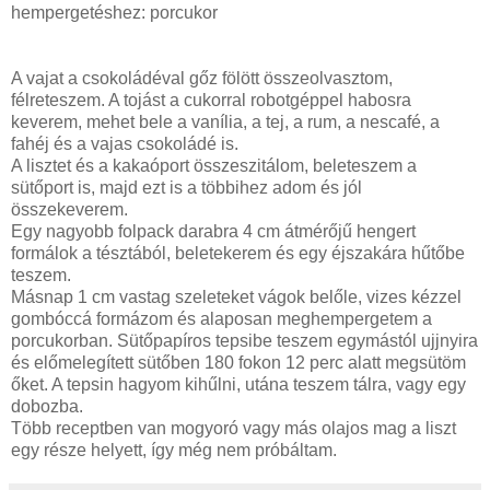
hempergetéshez: porcukor
A vajat a csokoládéval gőz fölött összeolvasztom,
félreteszem. A tojást a cukorral robotgéppel habosra
keverem, mehet bele a vanília, a tej, a rum, a nescafé, a
fahéj és a vajas csokoládé is.
A lisztet és a kakaóport összeszitálom, beleteszem a
sütőport is, majd ezt is a többihez adom és jól
összekeverem.
Egy nagyobb folpack darabra 4 cm átmérőjű hengert
formálok a tésztából, beletekerem és egy éjszakára hűtőbe
teszem.
Másnap 1 cm vastag szeleteket vágok belőle, vizes kézzel
gombóccá formázom és alaposan meghempergetem a
porcukorban. Sütőpapíros tepsibe teszem egymástól ujjnyira
és előmelegített sütőben 180 fokon 12 perc alatt megsütöm
őket. A tepsin hagyom kihűlni, utána teszem tálra, vagy egy
dobozba.
Több receptben van mogyoró vagy más olajos mag a liszt
egy része helyett, így még nem próbáltam.