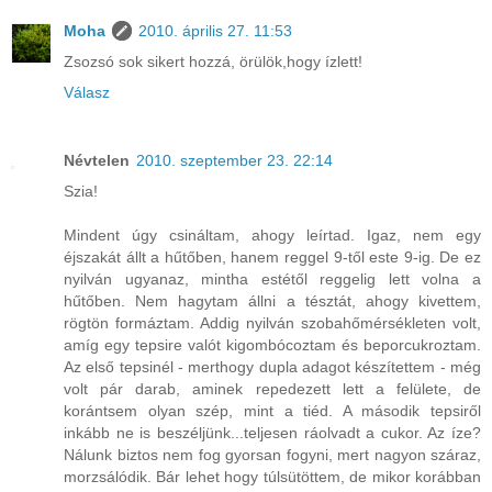
Moha
2010. április 27. 11:53
Zsozsó sok sikert hozzá, örülök,hogy ízlett!
Válasz
Névtelen
2010. szeptember 23. 22:14
Szia!
Mindent úgy csináltam, ahogy leírtad. Igaz, nem egy
éjszakát állt a hűtőben, hanem reggel 9-től este 9-ig. De ez
nyilván ugyanaz, mintha estétől reggelig lett volna a
hűtőben. Nem hagytam állni a tésztát, ahogy kivettem,
rögtön formáztam. Addig nyilván szobahőmérsékleten volt,
amíg egy tepsire valót kigombócoztam és beporcukroztam.
Az első tepsinél - merthogy dupla adagot készítettem - még
volt pár darab, aminek repedezett lett a felülete, de
korántsem olyan szép, mint a tiéd. A második tepsiről
inkább ne is beszéljünk...teljesen ráolvadt a cukor. Az íze?
Nálunk biztos nem fog gyorsan fogyni, mert nagyon száraz,
morzsálódik. Bár lehet hogy túlsütöttem, de mikor korábban