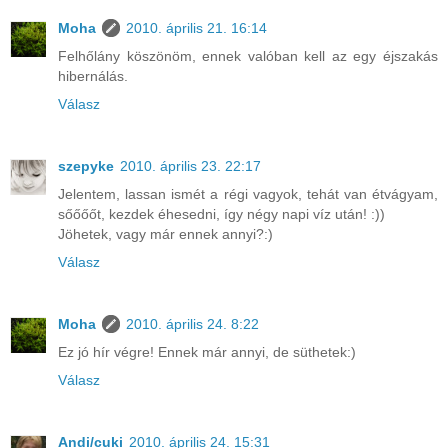
Moha
2010. április 21. 16:14
Felhőlány köszönöm, ennek valóban kell az egy éjszakás
hibernálás.
Válasz
szepyke
2010. április 23. 22:17
Jelentem, lassan ismét a régi vagyok, tehát van étvágyam,
sőőőőt, kezdek éhesedni, így négy napi víz után! :))
Jöhetek, vagy már ennek annyi?:)
Válasz
Moha
2010. április 24. 8:22
Ez jó hír végre! Ennek már annyi, de süthetek:)
Válasz
Andi/cuki
2010. április 24. 15:31