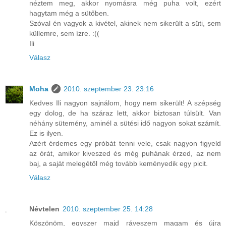
néztem meg, akkor nyomásra még puha volt, ezért
hagytam még a sütőben.
Szóval én vagyok a kivétel, akinek nem sikerült a süti, sem
küllemre, sem ízre. :((
Ili
Válasz
Moha
2010. szeptember 23. 23:16
Kedves Ili nagyon sajnálom, hogy nem sikerült! A szépség
egy dolog, de ha száraz lett, akkor biztosan túlsült. Van
néhány sütemény, aminél a sütési idő nagyon sokat számít.
Ez is ilyen.
Azért érdemes egy próbát tenni vele, csak nagyon figyeld
az órát, amikor kiveszed és még puhának érzed, az nem
baj, a saját melegétől még tovább keményedik egy picit.
Válasz
Névtelen
2010. szeptember 25. 14:28
Köszönöm, egyszer majd ráveszem magam és újra