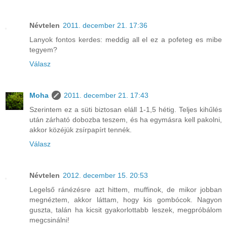
Névtelen
2011. december 21. 17:36
Lanyok fontos kerdes: meddig all el ez a pofeteg es mibe
tegyem?
Válasz
Moha
2011. december 21. 17:43
Szerintem ez a süti biztosan eláll 1-1,5 hétig. Teljes kihűlés
után zárható dobozba teszem, és ha egymásra kell pakolni,
akkor közéjük zsírpapírt tennék.
Válasz
Névtelen
2012. december 15. 20:53
Legelső ránézésre azt hittem, muffinok, de mikor jobban
megnéztem, akkor láttam, hogy kis gombócok. Nagyon
guszta, talán ha kicsit gyakorlottabb leszek, megpróbálom
megcsinálni!