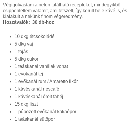
Végigolvastam a neten található recepteket, mindegyikből
csippentettem valamit, ami tetszett, így került bele kávé is, és
kialakult a nekünk finom végeredmény.
Hozzávalók: 30 db-hoz
10 dkg étcsokoládé
5 dkg vaj
1 tojás
5 dkg cukor
1 teáskanál vaníliakivonat
1 evőkanál tej
1 evőkanál rum / Amaretto likőr
1 kávéskanál nescafé
1 kávéskanál őrölt fahéj
15 dkg liszt
1 púpozott evőkanál kakaópor
1 teáskanál sütőpor