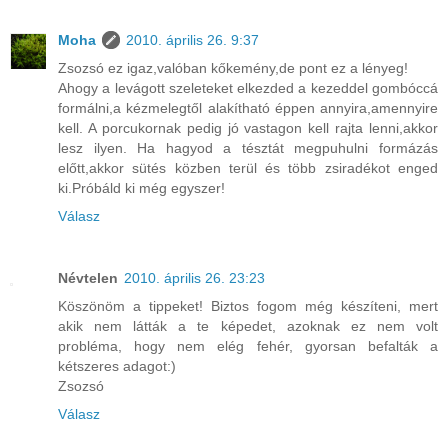
Moha
2010. április 26. 9:37
Zsozsó ez igaz,valóban kőkemény,de pont ez a lényeg!
Ahogy a levágott szeleteket elkezded a kezeddel gombóccá
formálni,a kézmelegtől alakítható éppen annyira,amennyire
kell. A porcukornak pedig jó vastagon kell rajta lenni,akkor
lesz ilyen. Ha hagyod a tésztát megpuhulni formázás
előtt,akkor sütés közben terül és több zsiradékot enged
ki.Próbáld ki még egyszer!
Válasz
Névtelen
2010. április 26. 23:23
Köszönöm a tippeket! Biztos fogom még készíteni, mert
akik nem látták a te képedet, azoknak ez nem volt
probléma, hogy nem elég fehér, gyorsan befalták a
kétszeres adagot:)
Zsozsó
Válasz