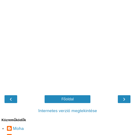
‹
›
Főoldal
Internetes verzió megtekintése
Közreműködők
Moha