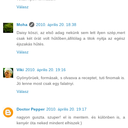
Válasz
Moha
2010. április 20. 18:38
Daisy köszi, az első adag nekünk sem lett ilyen szép,mert
csak két órát volt hűtőben,állítólag a titok nyitja az egész
éjszakás hűtés.
Válasz
Viki
2010. április 20. 19:16
Gyönyörüek, formásak, s olvasva a receptet, tuti finomak is.
Jó lenne most csak egy falatnyi.
Válasz
Doctor Pepper
2010. április 20. 19:17
nagyon guszta. szuper! el is mentem. és különben is, a
kenyér óta neked mindent elhiszek:)