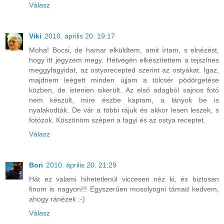
Válasz
Viki
2010. április 20. 19:17
Moha! Bocsi, de hamar elküldtem, amit írtam, s elnézést,
hogy itt jegyzem megy. Hétvégén elkészítettem a tejszínes
meggyfagyidat, az ostyarecepted szerint az ostyákat. Igaz,
majdnem leégett minden újjam a tölcsér pödörgetése
közben, de istenien sikerült. Az első adagból sajnos fotó
nem készült, mire észbe kaptam, a lányok be is
nyalakodták. De vár a többi rájuk és akkor lesen leszek, s
fotózok. Köszönöm szépen a fagyi és az ostya receptet.
Válasz
Bori
2010. április 20. 21:29
Hát ez valami hihetetlenül viccesen néz ki, és biztosan
finom is nagyon!!! Egyszerűen mosolyogni támad kedvem,
ahogy ránézek :-)
Válasz