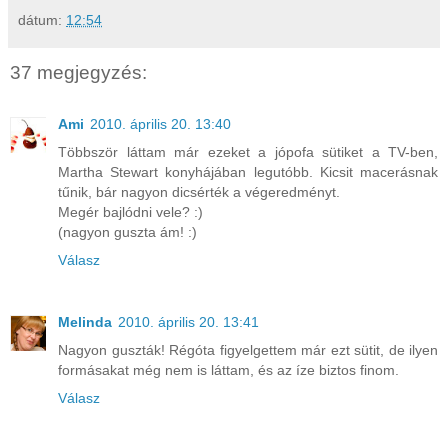
dátum:
12:54
37 megjegyzés:
Ami
2010. április 20. 13:40
Többször láttam már ezeket a jópofa sütiket a TV-ben,
Martha Stewart konyhájában legutóbb. Kicsit macerásnak
tűnik, bár nagyon dicsérték a végeredményt.
Megér bajlódni vele? :)
(nagyon guszta ám! :)
Válasz
Melinda
2010. április 20. 13:41
Nagyon guszták! Régóta figyelgettem már ezt sütit, de ilyen
formásakat még nem is láttam, és az íze biztos finom.
Válasz