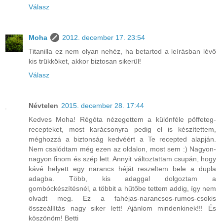
Válasz
Moha
2012. december 17. 23:54
Titanilla ez nem olyan nehéz, ha betartod a leírásban lévő
kis trükköket, akkor biztosan sikerül!
Válasz
Névtelen
2015. december 28. 17:44
Kedves Moha! Régóta nézegettem a különféle pöffeteg-
recepteket, most karácsonyra pedig el is készítettem,
méghozzá a biztonság kedvéért a Te recepted alapján.
Nem csalódtam még ezen az oldalon, most sem :) Nagyon-
nagyon finom és szép lett. Annyit változtattam csupán, hogy
kávé helyett egy narancs héját reszeltem bele a dupla
adagba. Több, kis adaggal dolgoztam a
gombóckészítésnél, a többit a hűtőbe tettem addig, így nem
olvadt meg. Ez a fahéjas-narancsos-rumos-csokis
összeállítás nagy siker lett! Ajánlom mindenkinek!!! És
köszönöm! Betti