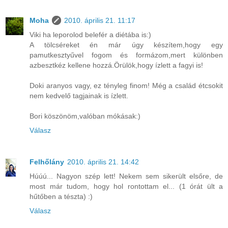
Moha
2010. április 21. 11:17
Viki ha leporolod belefér a diétába is:)
A tölcséreket én már úgy készítem,hogy egy
pamutkesztyűvel fogom és formázom,mert különben
azbesztkéz kellene hozzá.Örülök,hogy ízlett a fagyi is!
Doki aranyos vagy, ez tényleg finom! Még a család étcsokit
nem kedvelő tagjainak is ízlett.
Bori köszönöm,valóban mókásak:)
Válasz
Felhőlány
2010. április 21. 14:42
Húúú... Nagyon szép lett! Nekem sem sikerült elsőre, de
most már tudom, hogy hol rontottam el... (1 órát ült a
hűtőben a tészta) :)
Válasz