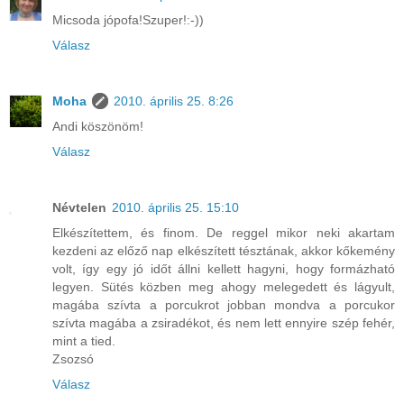
Micsoda jópofa!Szuper!:-))
Válasz
Moha
2010. április 25. 8:26
Andi köszönöm!
Válasz
Névtelen
2010. április 25. 15:10
Elkészítettem, és finom. De reggel mikor neki akartam
kezdeni az előző nap elkészített tésztának, akkor kőkemény
volt, így egy jó időt állni kellett hagyni, hogy formázható
legyen. Sütés közben meg ahogy melegedett és lágyult,
magába szívta a porcukrot jobban mondva a porcukor
szívta magába a zsiradékot, és nem lett ennyire szép fehér,
mint a tied.
Zsozsó
Válasz