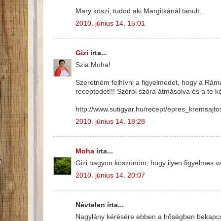
Mary köszi, tudod aki Margitkánál tanult...
2010. június 14. 15:01
Gizi
írta...
Szia Moha!
Szeretném felhívni a figyelmedet, hogy a Ráma
receptedet!!! Szóról szóra átmásolva és a te k
http://www.sutigyar.hu/recept/epres_kremsajt
2010. június 14. 18:28
Moha
írta...
Gizi nagyon köszönöm, hogy ilyen figyelmes va
2010. június 14. 20:07
Névtelen írta...
Nagylány kérésére ebben a hőségben bekapcsol