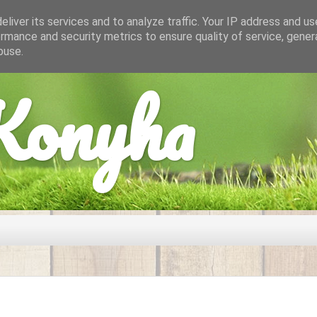
liver its services and to analyze traffic. Your IP address and u
rmance and security metrics to ensure quality of service, gene
buse.
onyha