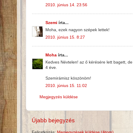
2010. június 14. 23:56
Szemi
írta...
Moha, ezek nagyon szépek lettek!
2010. június 15. 8:27
Moha
írta...
Kedves Névtelen! az ő kérésére lett bagett, d
4 éve.
Szemirámisz köszönöm!
2010. június 15. 11:02
Megjegyzés küldése
Újabb bejegyzés
Feliratkozás:
Megjegyzések küldése (Atom)