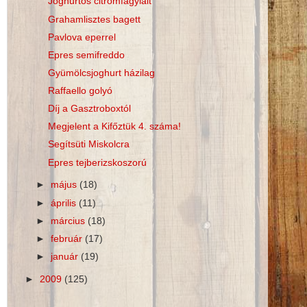
Joghurtos citromfagylalt
Grahamlisztes bagett
Pavlova eperrel
Epres semifreddo
Gyümölcsjoghurt házilag
Raffaello golyó
Díj a Gasztroboxtól
Megjelent a Kifőztük 4. száma!
Segítsüti Miskolcra
Epres tejberizskoszorú
►
május
(18)
►
április
(11)
►
március
(18)
►
február
(17)
►
január
(19)
►
2009
(125)