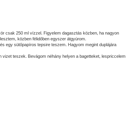
zör csak 250 ml vízzel. Figyelem dagasztás közben, ha nagyon
lesztem, közben félidőben egyszer átgyúrom.
s egy sütőpapíros tepsire teszem. Hagyom megint duplájára
an vizet teszek. Bevágom néhány helyen a bagetteket, lespriccelem