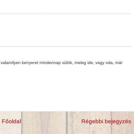
e valamilyen kenyeret mindennap sütök, meleg ide, vagy oda, már
Főoldal
Régebbi bejegyzés