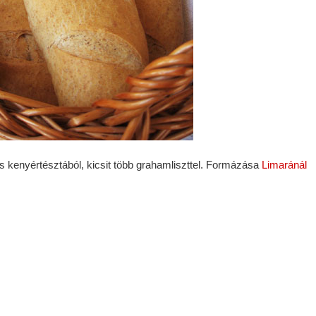
 kenyértésztából, kicsit több grahamliszttel. Formázása
Limaránál