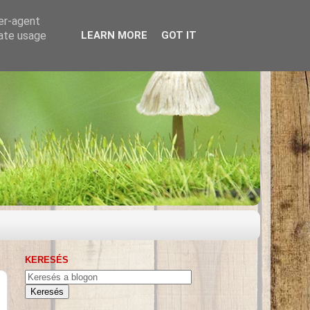
ser-agent
rate usage
LEARN MORE
GOT IT
KERESÉS