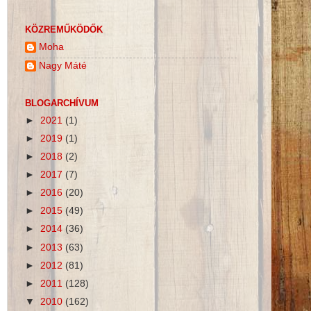
KÖZREMŰKÖDŐK
Moha
Nagy Máté
BLOGARCHÍVUM
►
2021
(1)
►
2019
(1)
►
2018
(2)
►
2017
(7)
►
2016
(20)
►
2015
(49)
►
2014
(36)
►
2013
(63)
►
2012
(81)
►
2011
(128)
▼
2010
(162)