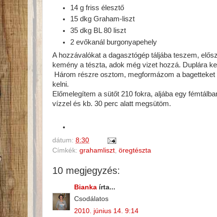
14 g friss élesztő
15 dkg Graham-liszt
35 dkg BL 80 liszt
2 evőkanál burgonyapehely
A hozzávalókat a dagasztógép táljába teszem, elős
kemény a tészta, adok még vizet hozzá. Duplára ke
Három részre osztom, megformázom a bagetteket é
kelni.
Előmelegítem a sütőt 210 fokra, aljába egy fémtálb
vízzel és kb. 30 perc alatt megsütöm.
dátum:
8:30
Címkék:
grahamliszt
,
öregtészta
10 megjegyzés:
Bianka
írta...
Csodálatos
2010. június 14. 9:14