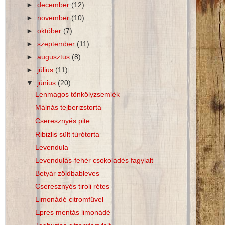
►
december
(12)
►
november
(10)
►
október
(7)
►
szeptember
(11)
►
augusztus
(8)
►
július
(11)
▼
június
(20)
Lenmagos tönkölyzsemlék
Málnás tejberizstorta
Cseresznyés pite
Ribizlis sült túrótorta
Levendula
Levendulás-fehér csokoládés fagylalt
Betyár zöldbableves
Cseresznyés tiroli rétes
Limonádé citromfűvel
Epres mentás limonádé