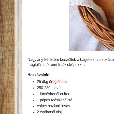
Nagylány kérésére készültek a bagettek, a szokásos
megtalálható remek fázisképekkel.
Hozzávalók:
25 dkg
öregtészta
250-280 ml víz
1 kávéskanál cukor
1 púpos teáskanál só
csipet aszkorbinsav
2 evőkanál olaj