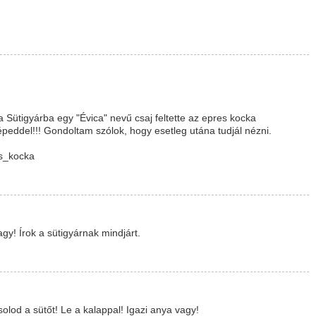
 Sütigyárba egy "Évica" nevű csaj feltette az epres kocka
épeddel!!! Gondoltam szólok, hogy esetleg utána tudjál nézni.
os_kocka
gy! Írok a sütigyárnak mindjárt.
od a sütőt! Le a kalappal! Igazi anya vagy!