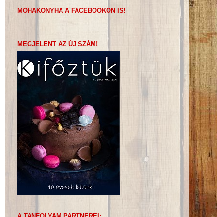
MOHAKONYHA A FACEBOOKON IS!
MEGJELENT AZ ÚJ SZÁM!
A TANFOLYAM PARTNEREI: