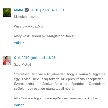
Moha
2010. június 14. 15:01
Kiskukta köszönöm!
Wise Lady köszönöm!
Mary köszi, tudod aki Margitkánál tanult...
Válasz
Gizi
2010. június 14. 18:28
Szia Moha!
Szeretném felhívni a figyelmedet, hogy a Ráma Sütigyárba
egy "Évica" nevű csaj feltette az epres kocka receptedet!!!
Szóról szóra átmásolva és a te képeddel!!! Gondoltam
szólok, hogy esetleg utána tudjál nézni.
http://www.sutigyar.hu/recept/epres_kremsajtos_kocka
Válasz