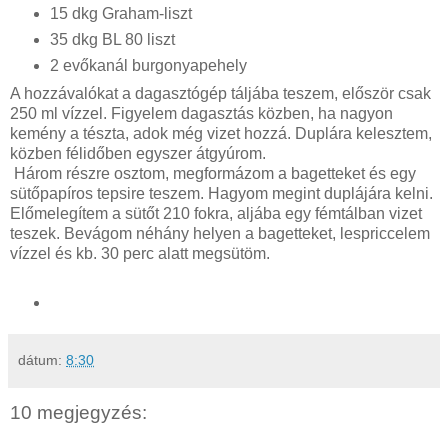
15 dkg Graham-liszt
35 dkg BL 80 liszt
2 evőkanál burgonyapehely
A hozzávalókat a dagasztógép táljába teszem, először csak
250 ml vízzel. Figyelem dagasztás közben, ha nagyon
kemény a tészta, adok még vizet hozzá. Duplára kelesztem,
közben félidőben egyszer átgyúrom.
Három részre osztom, megformázom a bagetteket és egy
sütőpapíros tepsire teszem. Hagyom megint duplájára kelni.
Előmelegítem a sütőt 210 fokra, aljába egy fémtálban vizet
teszek. Bevágom néhány helyen a bagetteket, lespriccelem
vízzel és kb. 30 perc alatt megsütöm.
dátum:
8:30
10 megjegyzés: