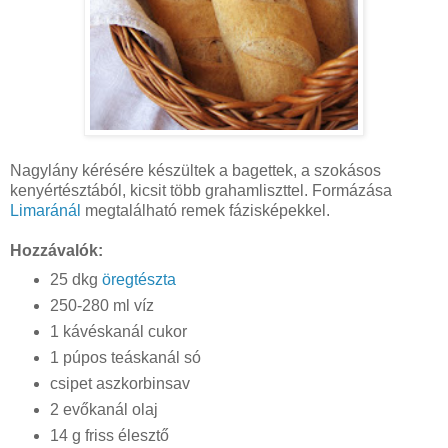
Nagylány kérésére készültek a bagettek, a szokásos
kenyértésztából, kicsit több grahamliszttel. Formázása
Limaránál
megtalálható remek fázisképekkel.
Hozzávalók:
25 dkg
öregtészta
250-280 ml víz
1 kávéskanál cukor
1 púpos teáskanál só
csipet aszkorbinsav
2 evőkanál olaj
14 g friss élesztő