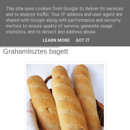
This site uses cookies from Google to deliver its services
Moha Konyha
and to analyze traffic. Your IP address and user-agent are
shared with Google along with performance and security
metrics to ensure quality of service, generate usage
statistics, and to detect and address abuse.
▼
LEARN MORE
GOT IT
2010. június 14., hétfő
Grahamlisztes bagett