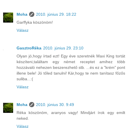
Moha
2010. június 29. 18:22
Garffyka köszönöm!
Válasz
GasztroRéka
2010. június 29. 23:10
Olyan jó,hogy írtad ezt! Egy éve szeretnék Maxi King tortát
készíteni,találtam egy német receptet amihez több
hozzávaló nehezen beszerezhető stb. ...és ez a "krém" pont
illene bele! Jó tőled tanulni! Kár,hogy te nem tanítasz főzős
suliba...:(
Válasz
Moha
2010. június 30. 9:49
Réka köszönöm, aranyos vagy! Mindjárt írok egy emilt
neked.
Válasz