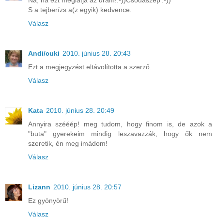
Na, ha ezt meglátja az uram!:-))Csodaszép':-))
S a tejberízs a(z egyik) kedvence.
Válasz
Andi/cuki
2010. június 28. 20:43
Ezt a megjegyzést eltávolította a szerző.
Válasz
Kata
2010. június 28. 20:49
Annyira szééép! meg tudom, hogy finom is, de azok a
"buta" gyerekeim mindig leszavazzák, hogy ők nem
szeretik, én meg imádom!
Válasz
Lizann
2010. június 28. 20:57
Ez gyönyörű!
Válasz