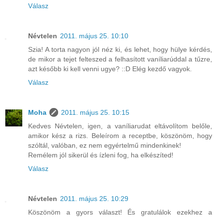
Válasz
Névtelen
2011. május 25. 10:10
Szia! A torta nagyon jól néz ki, és lehet, hogy hülye kérdés,
de mikor a tejet felteszed a felhasított vaníliarúddal a tűzre,
azt később ki kell venni ugye? ::D Elég kezdő vagyok.
Válasz
Moha
2011. május 25. 10:15
Kedves Névtelen, igen, a vaníliarudat eltávolítom belőle,
amikor kész a rizs. Beleírom a receptbe, köszönöm, hogy
szóltál, valóban, ez nem egyértelmű mindenkinek!
Remélem jól sikerül és ízleni fog, ha elkészíted!
Válasz
Névtelen
2011. május 25. 10:29
Köszönöm a gyors választ! És gratulálok ezekhez a