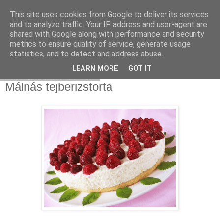
This site uses cookies from Google to deliver its services
Moha Konyha
and to analyze traffic. Your IP address and user-agent are
shared with Google along with performance and security
metrics to ensure quality of service, generate usage
statistics, and to detect and address abuse.
▼
LEARN MORE
GOT IT
2010. június 28., hétfő
Málnás tejberizstorta