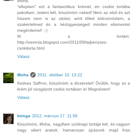
Moha,
"elloptam" ezt a fantasztikus krémet, én csokis tortába
pakoltam, issteni lett, köszönöm neked! Nem az első és azt
hiszem nem is az utolsó, amit tőled kölcsönöztem, a
szakértelmed és a kézügyességed minden elismerést
megérdemel! :-)
Itt a tortám:
http://oemnia.blogspot.com/2011/09/tejberizses-
csokitorta.html
Válasz
Moha
2011. október 10. 13:22
Kedves Saffron, köszönöm a dicséretet! Örülök, hogy ez a
krém jól vizsgázott csokis tortában is! Megnézem!
Válasz
bringa
2012. március 17. 11:58
Köszönöm, Moha, nagyfiam szülinapi tortája lett, és nagyon
nagy sikert aratott, hamarosan újrázunk majd friss