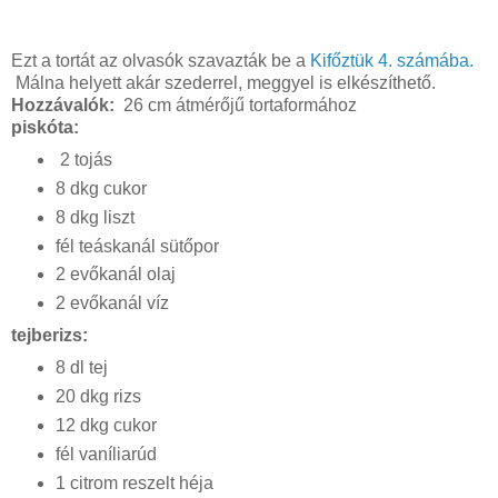
Ezt a tortát az olvasók szavazták be a
Kifőztük 4. számába.
Málna helyett akár szederrel, meggyel is elkészíthető.
Hozzávalók:
26 cm átmérőjű tortaformához
piskóta:
2 tojás
8 dkg cukor
8 dkg liszt
fél teáskanál sütőpor
2 evőkanál olaj
2 evőkanál víz
tejberizs:
8 dl tej
20 dkg rizs
12 dkg cukor
fél vaníliarúd
1 citrom reszelt héja