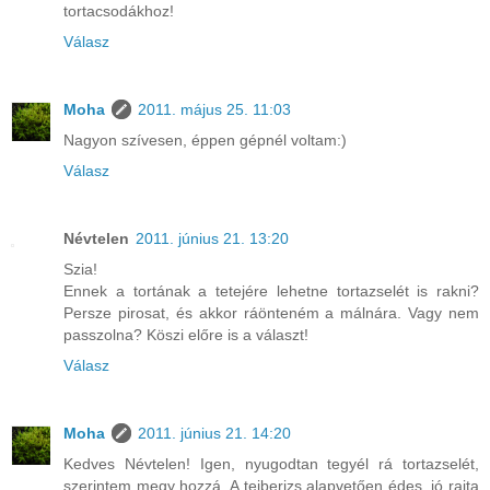
tortacsodákhoz!
Válasz
Moha
2011. május 25. 11:03
Nagyon szívesen, éppen gépnél voltam:)
Válasz
Névtelen
2011. június 21. 13:20
Szia!
Ennek a tortának a tetejére lehetne tortazselét is rakni?
Persze pirosat, és akkor ráönteném a málnára. Vagy nem
passzolna? Köszi előre is a választ!
Válasz
Moha
2011. június 21. 14:20
Kedves Névtelen! Igen, nyugodtan tegyél rá tortazselét,
szerintem megy hozzá. A tejberizs alapvetően édes, jó rajta