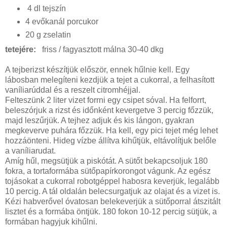
4 dl tejszín
4 evőkanál porcukor
20 g zselatin
tetejére:
friss / fagyasztott málna 30-40 dkg
A tejberizst készítjük először, ennek hűlnie kell. Egy
lábosban melegíteni kezdjük a tejet a cukorral, a felhasított
vaníliarúddal és a reszelt citromhéjjal.
Felteszünk 2 liter vizet forrni egy csipet sóval. Ha felforrt,
beleszórjuk a rizst és időnként kevergetve 3 percig főzzük,
majd leszűrjük. A tejhez adjuk és kis lángon, gyakran
megkeverve puhára főzzük. Ha kell, egy pici tejet még lehet
hozzáönteni. Hideg vízbe állítva kihűtjük, eltávolítjuk belőle
a vaníliarudat.
Amíg hűl, megsütjük a piskótát. A sütőt bekapcsoljuk 180
fokra, a tortaformába sütőpapírkorongot vágunk. Az egész
tojásokat a cukorral robotgéppel habosra keverjük, legalább
10 percig. A tál oldalán belecsurgatjuk az olajat és a vizet is.
Kézi habverővel óvatosan belekeverjük a sütőporral átszitált
lisztet és a formába öntjük. 180 fokon 10-12 percig sütjük, a
formában hagyjuk kihűlni.