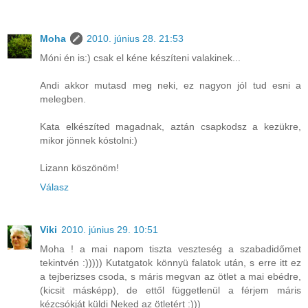
Moha
2010. június 28. 21:53
Móni én is:) csak el kéne készíteni valakinek...
Andi akkor mutasd meg neki, ez nagyon jól tud esni a
melegben.
Kata elkészíted magadnak, aztán csapkodsz a kezükre,
mikor jönnek kóstolni:)
Lizann köszönöm!
Válasz
Viki
2010. június 29. 10:51
Moha ! a mai napom tiszta veszteség a szabadidőmet
tekintvén :))))) Kutatgatok könnyü falatok után, s erre itt ez
a tejberizses csoda, s máris megvan az ötlet a mai ebédre,
(kicsit másképp), de ettől függetlenül a férjem máris
kézcsókját küldi Neked az ötletért :)))