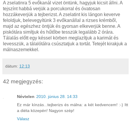
A zselatinra 5 evőkanál vizet öntünk, hagyjuk kicsit állni. A
tejszínt habbá verjük a porcukorral és óvatosan
hozzákeverjük a tejberizst. A zselatint kis lángon keverve
feloldjuk, belevegyítünk 3 evőkanállal a rizses krémből,
majd az egészhez öntjük és gyorsan elkeverjük benne. A
piskótára simítjuk és hűtőbe tesszük legalább 2 órára.
Tálalás előtt egy késsel körben meglazítjuk a karimát és
levesszük, a tálalótálra csúsztatjuk a tortát. Tetejét kirakjuk a
málnaszemekkel.
dátum:
12:13
42 megjegyzés:
Névtelen
2010. június 28. 14:33
Ez már kínzás...tejberizs és málna: a két kedvencem! :-) Itt
a diéta közepén! Nagyon szép!
Válasz