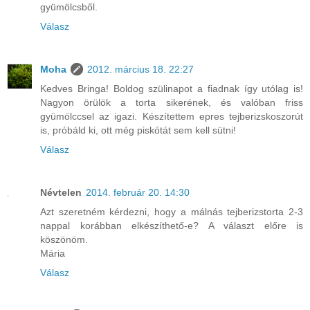
gyümölcsből.
Válasz
Moha
2012. március 18. 22:27
Kedves Bringa! Boldog szülinapot a fiadnak így utólag is!
Nagyon örülök a torta sikerének, és valóban friss
gyümölccsel az igazi. Készítettem epres tejberizskoszorút
is, próbáld ki, ott még piskótát sem kell sütni!
Válasz
Névtelen
2014. február 20. 14:30
Azt szeretném kérdezni, hogy a málnás tejberizstorta 2-3
nappal korábban elkészíthető-e? A választ előre is
köszönöm.
Mária
Válasz