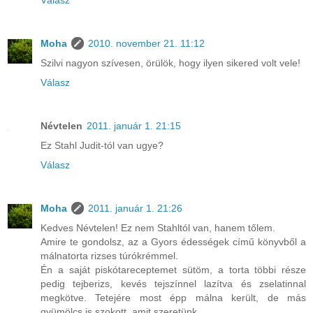
Moha
2010. november 21. 11:12
Szilvi nagyon szívesen, örülök, hogy ilyen sikered volt vele!
Válasz
Névtelen
2011. január 1. 21:15
Ez Stahl Judit-tól van ugye?
Válasz
Moha
2011. január 1. 21:26
Kedves Névtelen! Ez nem Stahltól van, hanem tőlem.
Amire te gondolsz, az a Gyors édességek című könyvből a
málnatorta rizses túrókrémmel.
Én a saját piskótareceptemet sütöm, a torta többi része
pedig tejberizs, kevés tejszínnel lazítva és zselatinnal
megkötve. Tetejére most épp málna került, de más
gyümölcs is szokott, amit szeretünk.