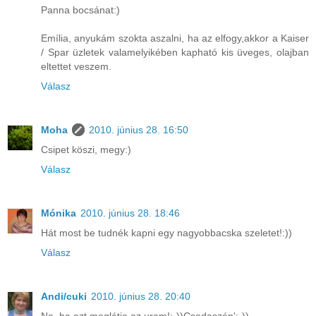
Panna bocsánat:)
Emília, anyukám szokta aszalni, ha az elfogy,akkor a Kaiser
/ Spar üzletek valamelyikében kapható kis üveges, olajban
eltettet veszem.
Válasz
Moha
2010. június 28. 16:50
Csipet köszi, megy:)
Válasz
Mónika
2010. június 28. 18:46
Hát most be tudnék kapni egy nagyobbacska szeletet!:))
Válasz
Andi/cuki
2010. június 28. 20:40