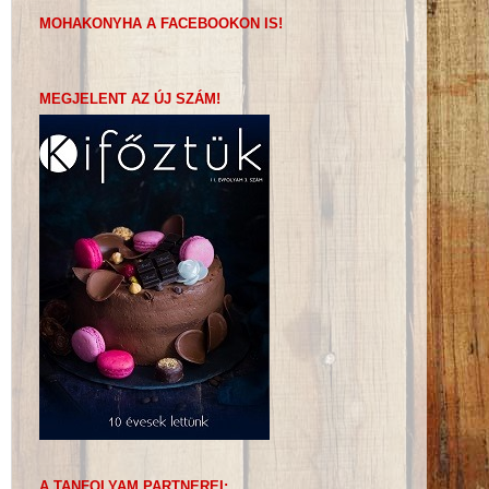
MOHAKONYHA A FACEBOOKON IS!
MEGJELENT AZ ÚJ SZÁM!
A TANFOLYAM PARTNEREI: