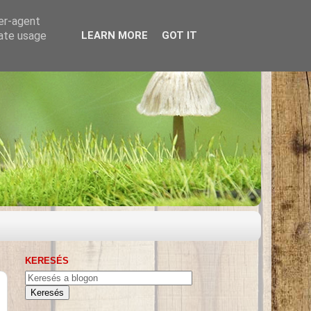
ser-agent
rate usage
LEARN MORE
GOT IT
KERESÉS