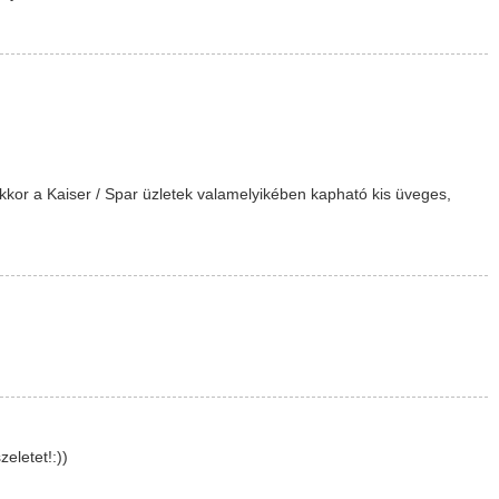
akkor a Kaiser / Spar üzletek valamelyikében kapható kis üveges,
eletet!:))