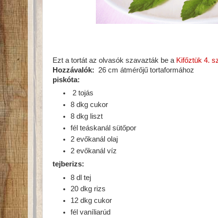
Ezt a tortát az olvasók szavazták be a
Kifőztük 4. 
Hozzávalók:
26 cm átmérőjű tortaformához
piskóta:
2 tojás
8 dkg cukor
8 dkg liszt
fél teáskanál sütőpor
2 evőkanál olaj
2 evőkanál víz
tejberizs:
8 dl tej
20 dkg rizs
12 dkg cukor
fél vaníliarúd