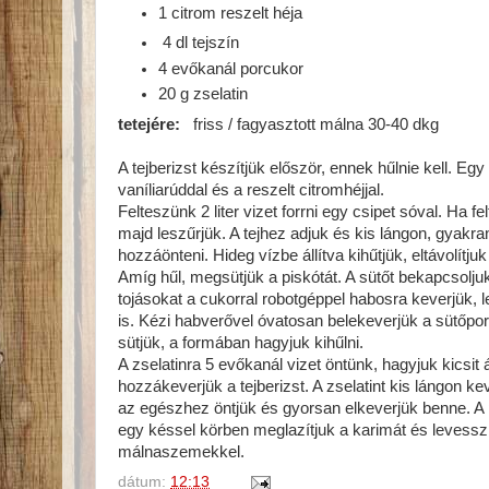
1 citrom reszelt héja
4 dl tejszín
4 evőkanál porcukor
20 g zselatin
tetejére:
friss / fagyasztott málna 30-40 dkg
A tejberizst készítjük először, ennek hűlnie kell. Egy
vaníliarúddal és a reszelt citromhéjjal.
Felteszünk 2 liter vizet forrni egy csipet sóval. Ha f
majd leszűrjük. A tejhez adjuk és kis lángon, gyakra
hozzáönteni. Hideg vízbe állítva kihűtjük, eltávolítjuk
Amíg hűl, megsütjük a piskótát. A sütőt bekapcsolj
tojásokat a cukorral robotgéppel habosra keverjük, le
is. Kézi habverővel óvatosan belekeverjük a sütőporra
sütjük, a formában hagyjuk kihűlni.
A zselatinra 5 evőkanál vizet öntünk, hagyjuk kicsit 
hozzákeverjük a tejberizst. A zselatint kis lángon k
az egészhez öntjük és gyorsan elkeverjük benne. A p
egy késsel körben meglazítjuk a karimát és levesszük,
málnaszemekkel.
dátum:
12:13