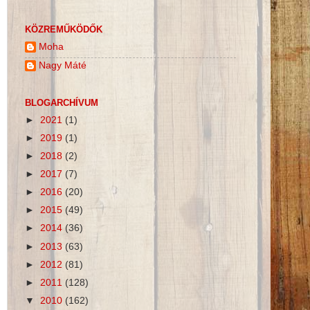
KÖZREMŰKÖDŐK
Moha
Nagy Máté
BLOGARCHÍVUM
►
2021
(1)
►
2019
(1)
►
2018
(2)
►
2017
(7)
►
2016
(20)
►
2015
(49)
►
2014
(36)
►
2013
(63)
►
2012
(81)
►
2011
(128)
▼
2010
(162)