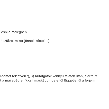
d esni a melegben.
ezükre, mikor jönnek kóstolni:)
őmet tekintvén :))))) Kutatgatok könnyü falatok után, s erre itt
 a mai ebédre, (kicsit másképp), de ettől függetlenül a férjem