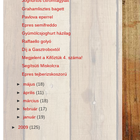
Joghurtos citromfagylalt
Grahamlisztes bagett
Pavlova eperrel
Epres semifreddo
Gyümölcsjoghurt házilag
Raffaello golyó
Díj a Gasztroboxtól
Megjelent a Kifőztük 4. száma!
Segítsüti Miskolcra
Epres tejberizskoszorú
►
május
(18)
►
április
(11)
►
március
(18)
►
február
(17)
►
január
(19)
►
2009
(125)