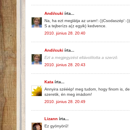
Andi/cuki
írta...
Na, ha ezt meglátja az uram!:-))Csodaszép':-))
S a tejberízs a(z egyik) kedvence.
2010. június 28. 20:40
Andi/cuki
írta...
Ezt a megjegyzést eltávolította a szerző.
2010. június 28. 20:43
Kata
írta...
Annyira szééép! meg tudom, hogy finom is, de
szeretik, én meg imádom!
2010. június 28. 20:49
Lizann
írta...
Ez gyönyörű!