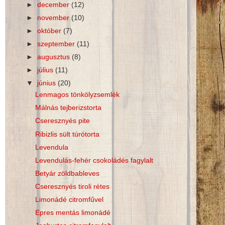
►
december
(12)
►
november
(10)
►
október
(7)
►
szeptember
(11)
►
augusztus
(8)
►
július
(11)
▼
június
(20)
Lenmagos tönkölyzsemlék
Málnás tejberizstorta
Cseresznyés pite
Ribizlis sült túrótorta
Levendula
Levendulás-fehér csokoládés fagylalt
Betyár zöldbableves
Cseresznyés tiroli rétes
Limonádé citromfűvel
Epres mentás limonádé