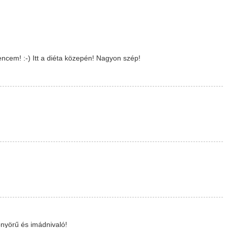
encem! :-) Itt a diéta közepén! Nagyon szép!
önyörű és imádnivaló!