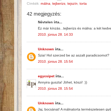
Címkék:
málna
,
tejberizs
,
tejszín
,
torta
42 megjegyzés:
Névtelen írta...
Ez már kínzás...tejberizs és málna: a két kedv
2010. június 28. 14:33
Unknown
írta...
Szia! Hol szerzed be az aszalt paradicsomot?
2010. június 28. 15:54
egycsipet
írta...
Annyira guszta! Jöhet, köszi! :))
2010. június 28. 15:54
Unknown
írta...
Jaj, bocsánat! A málnatorta természetesen gy