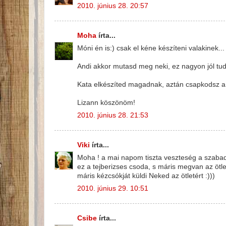
2010. június 28. 20:57
Moha
írta...
Móni én is:) csak el kéne készíteni valakinek...
Andi akkor mutasd meg neki, ez nagyon jól tu
Kata elkészíted magadnak, aztán csapkodsz a k
Lizann köszönöm!
2010. június 28. 21:53
Viki
írta...
Moha ! a mai napom tiszta veszteség a szabadid
ez a tejberizses csoda, s máris megvan az ötlet
máris kézcsókját küldi Neked az ötletért :)))
2010. június 29. 10:51
Csibe
írta...