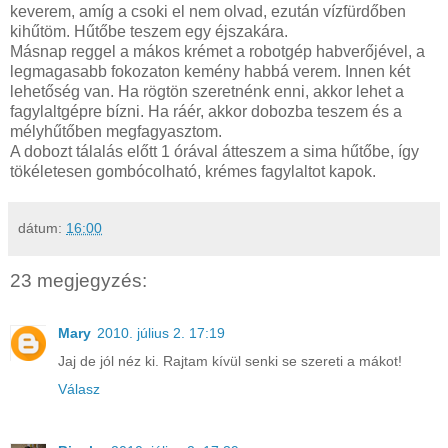
keverem, amíg a csoki el nem olvad, ezután vízfürdőben
kihűtöm. Hűtőbe teszem egy éjszakára.
Másnap reggel a mákos krémet a robotgép habverőjével, a
legmagasabb fokozaton kemény habbá verem. Innen két
lehetőség van. Ha rögtön szeretnénk enni, akkor lehet a
fagylaltgépre bízni. Ha ráér, akkor dobozba teszem és a
mélyhűtőben megfagyasztom.
A dobozt tálalás előtt 1 órával átteszem a sima hűtőbe, így
tökéletesen gombócolható, krémes fagylaltot kapok.
dátum:
16:00
23 megjegyzés:
Mary
2010. július 2. 17:19
Jaj de jól néz ki. Rajtam kívül senki se szereti a mákot!
Válasz