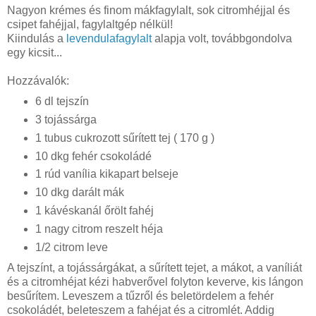
Nagyon krémes és finom mákfagylalt, sok citromhéjjal és
csipet fahéjjal, fagylaltgép nélkül!
Kiindulás a
levendulafagylalt
alapja volt, továbbgondolva
egy kicsit...
Hozzávalók:
6 dl tejszín
3 tojássárga
1 tubus cukrozott sűrített tej ( 170 g )
10 dkg fehér csokoládé
1 rúd vanília kikapart belseje
10 dkg darált mák
1 kávéskanál őrölt fahéj
1 nagy citrom reszelt héja
1/2 citrom leve
A tejszínt, a tojássárgákat, a sűrített tejet, a mákot, a vaníliát
és a citromhéjat kézi habverővel folyton keverve, kis lángon
besűrítem. Leveszem a tűzről és beletördelem a fehér
csokoládét, beleteszem a fahéjat és a citromlét. Addig