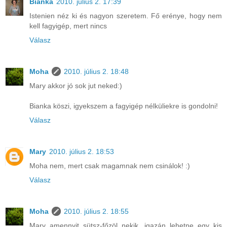
Bianka
2010. július 2. 17:39
Istenien néz ki és nagyon szeretem. Fő erénye, hogy nem
kell fagyigép, mert nincs
Válasz
Moha
2010. július 2. 18:48
Mary akkor jó sok jut neked:)
Bianka köszi, igyekszem a fagyigép nélküliekre is gondolni!
Válasz
Mary
2010. július 2. 18:53
Moha nem, mert csak magamnak nem csinálok! :)
Válasz
Moha
2010. július 2. 18:55
Mary amennyit sütsz-főzöl nekik, igazán lehetne egy kis