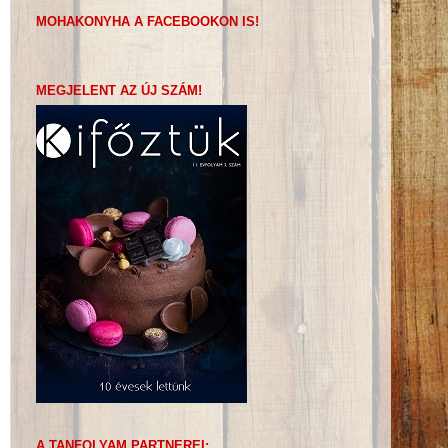
MOHAKONYHA A FACEBOOKON IS!
MEGJELENT AZ ÚJ SZÁM!
A TANFOLYAM PARTNEREI: