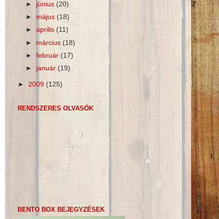
►
június
(20)
►
május
(18)
►
április
(11)
►
március
(18)
►
február
(17)
►
január
(19)
►
2009
(125)
RENDSZERES OLVASÓK
BENTO BOX BEJEGYZÉSEK