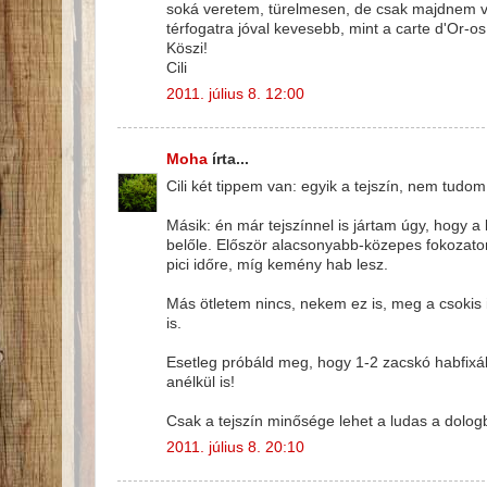
soká veretem, türelmesen, de csak majdnem vaja
térfogatra jóval kevesebb, mint a carte d'Or-os
Köszi!
Cili
2011. július 8. 12:00
Moha
írta...
Cili két tippem van: egyik a tejszín, nem tudom
Másik: én már tejszínnel is jártam úgy, hogy 
belőle. Először alacsonyabb-közepes fokozaton
pici időre, míg kemény hab lesz.
Más ötletem nincs, nekem ez is, meg a csokis 
is.
Esetleg próbáld meg, hogy 1-2 zacskó habfixál
anélkül is!
Csak a tejszín minősége lehet a ludas a dologb
2011. július 8. 20:10