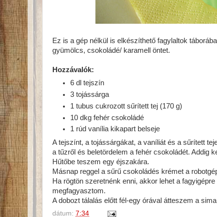
Ez is a gép nélkül is elkészíthető fagylaltok táborába
gyümölcs, csokoládé/ karamell öntet.
Hozzávalók:
6 dl tejszín
3 tojássárga
1 tubus cukrozott sűrített tej (170 g)
10 dkg fehér csokoládé
1 rúd vanília kikapart belseje
A tejszínt, a tojássárgákat, a vaníliát és a sűrített
a tűzről és beletördelem a fehér csokoládét. Addig 
Hűtőbe teszem egy éjszakára.
Másnap reggel a sűrű csokoládés krémet a robotg
Ha rögtön szeretnénk enni, akkor lehet a fagyigépr
megfagyasztom.
A dobozt tálalás előtt fél-egy órával átteszem a si
dátum:
7:34