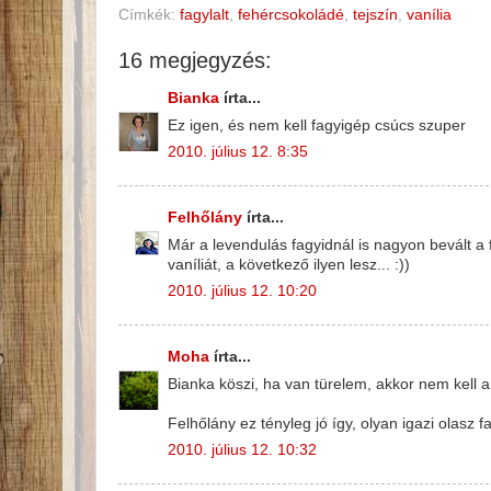
Címkék:
fagylalt
,
fehércsokoládé
,
tejszín
,
vanília
16 megjegyzés:
Bianka
írta...
Ez igen, és nem kell fagyigép csúcs szuper
2010. július 12. 8:35
Felhőlány
írta...
Már a levendulás fagyidnál is nagyon bevált a
vaníliát, a következő ilyen lesz... :))
2010. július 12. 10:20
Moha
írta...
Bianka köszi, ha van türelem, akkor nem kell a
Felhőlány ez tényleg jó így, olyan igazi olasz fa
2010. július 12. 10:32