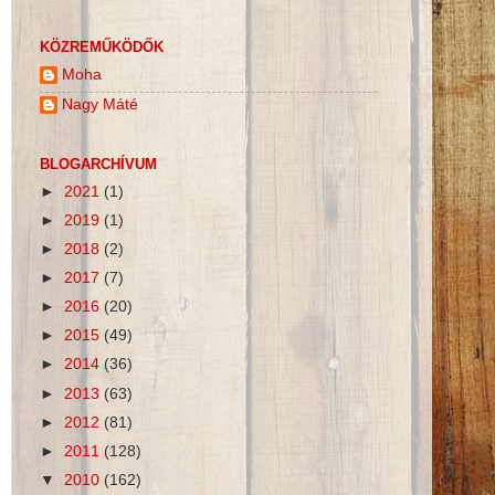
KÖZREMŰKÖDŐK
Moha
Nagy Máté
BLOGARCHÍVUM
►
2021
(1)
►
2019
(1)
►
2018
(2)
►
2017
(7)
►
2016
(20)
►
2015
(49)
►
2014
(36)
►
2013
(63)
►
2012
(81)
►
2011
(128)
▼
2010
(162)