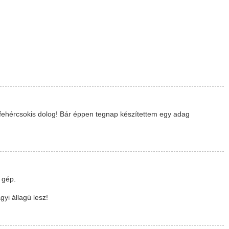
 fehércsokis dolog! Bár éppen tegnap készítettem egy adag
 gép.
gyi állagú lesz!