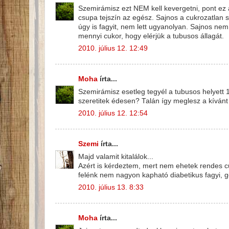
Szemirámisz ezt NEM kell kevergetni, pont ez
csupa tejszín az egész. Sajnos a cukrozatlan s
úgy is fagyit, nem lett ugyanolyan. Sajnos ne
mennyi cukor, hogy elérjük a tubusos állagát.
2010. július 12. 12:49
Moha
írta...
Szemirámisz esetleg tegyél a tubusos helyett 1
szeretitek édesen? Talán így meglesz a kívánt 
2010. július 12. 12:54
Szemi
írta...
Majd valamit kitalálok...
Azért is kérdeztem, mert nem ehetek rendes cuk
felénk nem nagyon kapható diabetikus fagyi, 
2010. július 13. 8:33
Moha
írta...