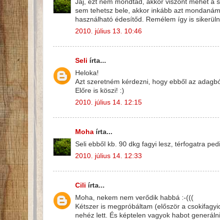
Jaj, ezt nem mondtad, akkor viszont mehet a sű
sem tehetsz bele, akkor inkább azt mondanám, 
használható édesítőd. Remélem így is sikerüln
2010. július 13. 10:46
Seli
írta...
Heloka!
Azt szeretném kérdezni, hogy ebből az adagból
Előre is köszi! :)
2010. július 14. 12:15
Moha
írta...
Seli ebből kb. 90 dkg fagyi lesz, térfogatra pe
2010. július 14. 12:33
Cili
írta...
Moha, nekem nem verődik habbá :-(((
Kétszer is megpróbáltam (először a csokifagyid
nehéz lett. És képtelen vagyok habot generálni b