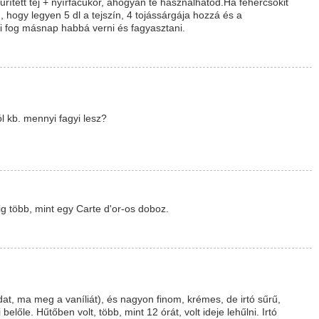
rített tej + nyírfacukor, ahogyan te használhatod.Ha fehércsokit
hogy legyen 5 dl a tejszín, 4 tojássárgája hozzá és a
i fog másnap habbá verni és fagyasztani.
 kb. mennyi fagyi lesz?
dig több, mint egy Carte d'or-os doboz.
at, ma meg a vaníliát), és nagyon finom, krémes, de irtó sűrű,
előle. Hűtőben volt, több, mint 12 órát, volt ideje lehűlni. Irtó