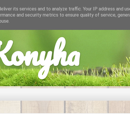
liver its services and to analyze traffic. Your IP address and u
rmance and security metrics to ensure quality of service, gene
buse.
onyha