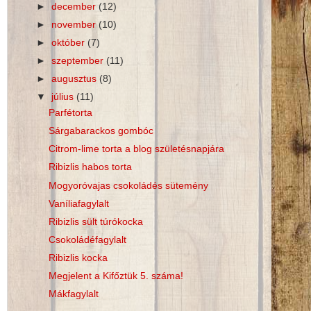
►
december
(12)
►
november
(10)
►
október
(7)
►
szeptember
(11)
►
augusztus
(8)
▼
július
(11)
Parfétorta
Sárgabarackos gombóc
Citrom-lime torta a blog születésnapjára
Ribizlis habos torta
Mogyoróvajas csokoládés sütemény
Vaníliafagylalt
Ribizlis sült túrókocka
Csokoládéfagylalt
Ribizlis kocka
Megjelent a Kifőztük 5. száma!
Mákfagylalt