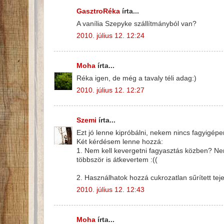
GasztroRéka
írta...
A vanília Szepyke szállítmányból van?
2010. július 12. 12:24
Moha
írta...
Réka igen, de még a tavaly téli adag:)
2010. július 12. 12:27
Szemi
írta...
Ezt jó lenne kipróbálni, nekem nincs fagyigép
Két kérdésem lenne hozzá:
1. Nem kell kevergetni fagyasztás közben? Nem 
többször is átkevertem :((
2. Használhatok hozzá cukrozatlan sűrített teje
2010. július 12. 12:43
Moha
írta...