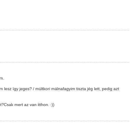
em.
lesz így jeges? / múltkori málnafagyim tiszta jég lett, pedig azt
t?Csak mert az van itthon. :))