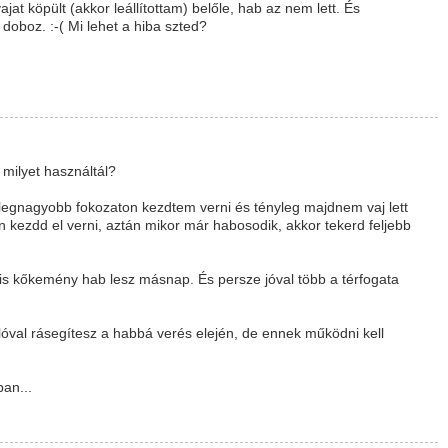
t köpült (akkor leállítottam) belőle, hab az nem lett. És
 doboz. :-( Mi lehet a hiba szted?
 milyet használtál?
a legnagyobb fokozaton kezdtem verni és tényleg majdnem vaj lett
 kezdd el verni, aztán mikor már habosodik, akkor tekerd feljebb
is kőkemény hab lesz másnap. És persze jóval több a térfogata
óval rásegítesz a habbá verés elején, de ennek működni kell
an...