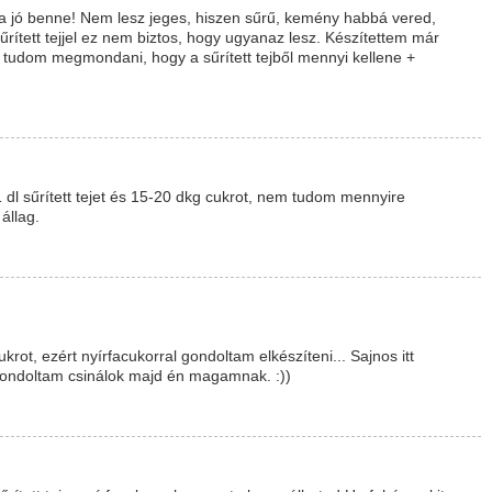
 a jó benne! Nem lesz jeges, hiszen sűrű, kemény habbá vered,
űrített tejjel ez nem biztos, hogy ugyanaz lesz. Készítettem már
m tudom megmondani, hogy a sűrített tejből mennyi kellene +
 dl sűrített tejet és 15-20 dkg cukrot, nem tudom mennyire
állag.
rot, ezért nyírfacukorral gondoltam elkészíteni... Sajnos itt
gondoltam csinálok majd én magamnak. :))