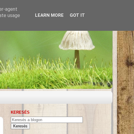
ser-agent
rate usage
LEARN MORE
GOT IT
KERESÉS