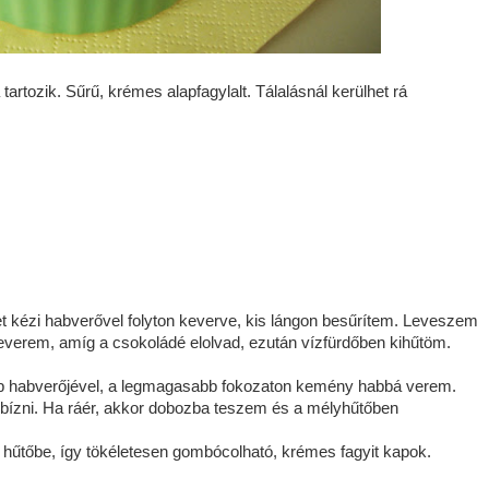
 tartozik. Sűrű, krémes alapfagylalt. Tálalásnál kerülhet rá
 tejet kézi habverővel folyton keverve, kis lángon besűrítem. Leveszem
keverem, amíg a csokoládé elolvad, ezután vízfürdőben kihűtöm.
ép habverőjével, a legmagasabb fokozaton kemény habbá verem.
e bízni. Ha ráér, akkor dobozba teszem és a mélyhűtőben
ma hűtőbe, így tökéletesen gombócolható, krémes fagyit kapok.