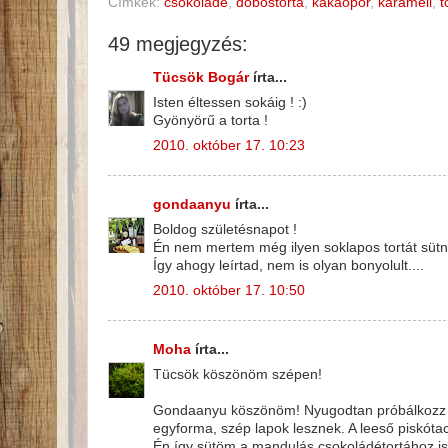
Címkék:
csokoládé
,
dobostorta
,
kakaópor
,
karamell
,
t
49 megjegyzés:
Tücsök Bogár
írta...
Isten éltessen sokáig ! :)
Gyönyörű a torta !
2010. október 17. 10:23
gondaanyu
írta...
Boldog születésnapot !
Én nem mertem még ilyen soklapos tortát sütni
Így ahogy leírtad, nem is olyan bonyolult....
2010. október 17. 10:50
Moha
írta...
Tücsök köszönöm szépen!
Gondaanyu köszönöm! Nyugodtan próbálkozz me
egyforma, szép lapok lesznek. A leeső piskóta
Én így sütöm a mandulás csokoládétortához is 