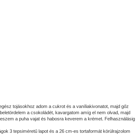
 egész tojásokhoz adom a cukrot és a vaníliakivonatot, majd gőz
 beletördelem a csokoládét, kavargatom amíg el nem olvad, majd
teszem a puha vajat és habosra keverem a krémet. Felhasználásig
ok 3 tepsiméretű lapot és a 26 cm-es tortaformát körülrajzolom