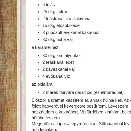
6 tojás
25 dkg cukor
2 teáskanál vaníliakivonat
15 dkg étcsokoládé
3 púpozott evőkanál kakaópor
30 dkg puha vaj
a karamellhez:
30 dkg kristálycukor
2 teáskanál ecet
2 kávéskanál vaj
4 evőkanál víz
az oldalára:
2 marék durvára darált dió (ez elmaradhat)
Először a krémet készítem el, annak hűlnie kell. Az
fölött habverővel kevergetve besűrítem. Leveszem,
hozzáadom a kakaóport. Vízfürdőben kihűtöm, bele
hűtőbe teszem.
Megsütöm a lapokat egymás után. Sütőpapírból levág
mindegyiken.