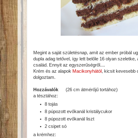
Megint a saját születésnap, amit az ember próbál u
dupla adag tetővel, így lett belőle 16 olyan szeletke
család. Ennyit az egyszerűségről....
Krém és az alapok
Macikonyhától
, kicsit kevesebb
dolgoztam.
Hozzávalók
(26 cm átmérőjű tortához)
a tésztához:
8 tojás
8 púpozott evőkanál kristálycukor
8 púpozott evőkanál liszt
2 csipet só
a krémhez: