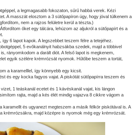
botgéppel, a legmagasabb fokozaton, sűrű habbá verek. Kézi
et. A masszát elosztom a 3 sütőpapíron úgy, hogy jóval túlkenem a
fordítom, nem a rajzos felületre kerül a tészta.)
tfordítom őket egy tálcára, lehúzom az aljukról a sütőpapírt és a
t.
gy 6 lapot kapok. A legszebbet teszem félre a tetejéhez.
obotgéppel, 5 evőkanálnyit habzsákba szedek, majd a többivel
 is, rányomkodom a darált diót. A felső lapot is megkenem,
elet egyik szélére krémrózsát nyomok. Hűtőbe teszem a tortát,
zom a karamelllel, így könnyebb egy kicsit.
st és egy kocka fagyos vajat. A piskótát sütőpapírra teszem és
vizet, 1 teáskanál ecetet és 1 kávéskanál vajat, kis lángon
simítom rajta, majd a kés élét mindig vajazva 8 cikkre vágom a
karamellt és ugyanezt megteszem a másik félkör piskótával is. A
va a krémrózsákra, majd középre is nyomok még egy krémrózsát.