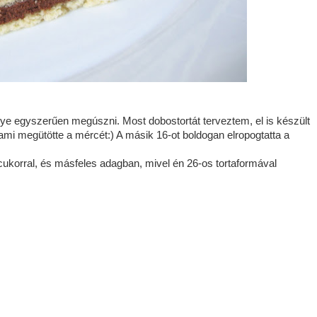
gye egyszerűen megúszni. Most dobostortát terveztem, el is készült
, ami megütötte a mércét:) A másik 16-ot boldogan elropogtatta a
 cukorral, és másfeles adagban, mivel én 26-os tortaformával