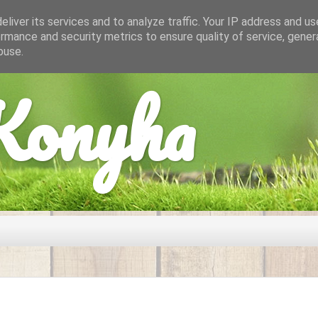
liver its services and to analyze traffic. Your IP address and u
rmance and security metrics to ensure quality of service, gene
buse.
onyha