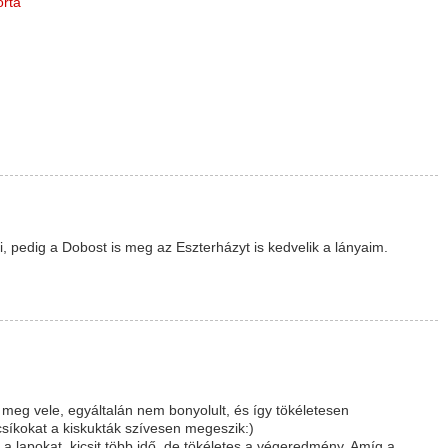
orta
, pedig a Dobost is meg az Eszterházyt is kedvelik a lányaim.
g vele, egyáltalán nem bonyolult, és így tökéletesen
csíkokat a kiskukták szívesen megeszik:)
a lapokat, kicsit több idő, de tökéletes a végeredmény. Amíg a