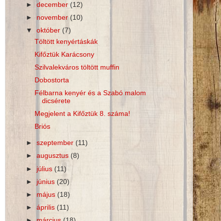
►
december
(12)
►
november
(10)
▼
október
(7)
Töltött kenyértáskák
Kifőztük Karácsony
Szilvalekváros töltött muffin
Dobostorta
Félbarna kenyér és a Szabó malom
dicsérete
Megjelent a Kifőztük 8. száma!
Briós
►
szeptember
(11)
►
augusztus
(8)
►
július
(11)
►
június
(20)
►
május
(18)
►
április
(11)
►
március
(18)