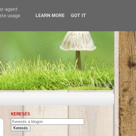
ser-agent
rate usage
LEARN MORE
GOT IT
KERESÉS