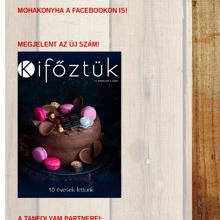
MOHAKONYHA A FACEBOOKON IS!
MEGJELENT AZ ÚJ SZÁM!
A TANFOLYAM PARTNEREI: