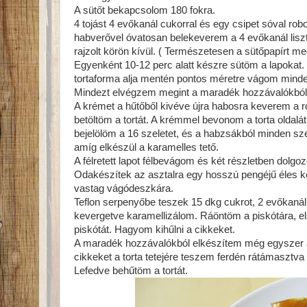
A sütőt bekapcsolom 180 fokra.
4 tojást 4 evőkanál cukorral és egy csipet sóval ro
habverővel óvatosan belekeverem a 4 evőkanál liszt
rajzolt körön kívül. ( Természetesen a sütőpapírt meg
Egyenként 10-12 perc alatt készre sütöm a lapokat. Á
tortaforma alja mentén pontos méretre vágom minde
Mindezt elvégzem megint a maradék hozzávalókból, í
A krémet a hűtőből kivéve újra habosra keverem a r
betöltöm a tortát. A krémmel bevonom a torta oldalát
bejelölöm a 16 szeletet, és a habzsákból minden sz
amíg elkészül a karamelles tető.
A félretett lapot félbevágom és két részletben dolgo
Odakészítek az asztalra egy hosszú pengéjű éles ké
vastag vágódeszkára.
Teflon serpenyőbe teszek 15 dkg cukrot, 2 evőkanál 
kevergetve karamellizálom. Ráöntöm a piskótára, el
piskótát. Hagyom kihűlni a cikkeket.
A maradék hozzávalókból elkészítem még egyszer a 
cikkeket a torta tetejére teszem ferdén rátámaszt
Lefedve behűtöm a tortát.