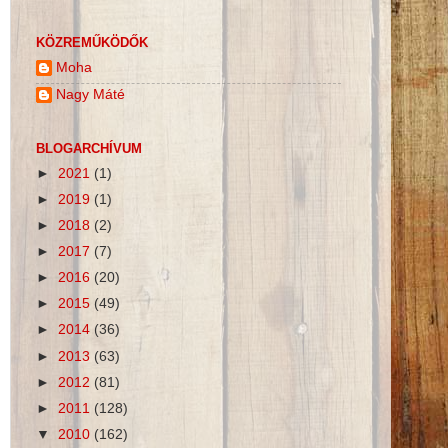
KÖZREMŰKÖDŐK
Moha
Nagy Máté
BLOGARCHÍVUM
►
2021
(1)
►
2019
(1)
►
2018
(2)
►
2017
(7)
►
2016
(20)
►
2015
(49)
►
2014
(36)
►
2013
(63)
►
2012
(81)
►
2011
(128)
▼
2010
(162)