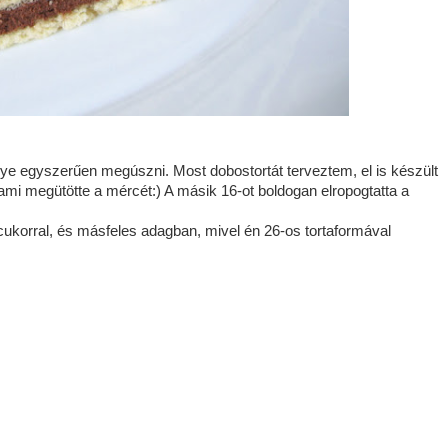
gye egyszerűen megúszni. Most dobostortát terveztem, el is készült
, ami megütötte a mércét:) A másik 16-ot boldogan elropogtatta a
 cukorral, és másfeles adagban, mivel én 26-os tortaformával