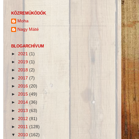
KÖZREMŰKÖDŐK
Moha
Nagy Máté
BLOGARCHÍVUM
►
2021
(1)
►
2019
(1)
►
2018
(2)
►
2017
(7)
►
2016
(20)
►
2015
(49)
►
2014
(36)
►
2013
(63)
►
2012
(81)
►
2011
(128)
▼
2010
(162)