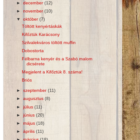
►
december
(12)
►
november
(10)
▼
október
(7)
Töltött kenyértáskák
Kifőztük Karácsony
Szilvalekváros töltött muffin
Dobostorta
Félbarna kenyér és a Szabó malom
dicsérete
Megjelent a Kifőztük 8. száma!
Briós
►
szeptember
(11)
►
augusztus
(8)
►
július
(11)
►
június
(20)
►
május
(18)
►
április
(11)
►
március
(18)