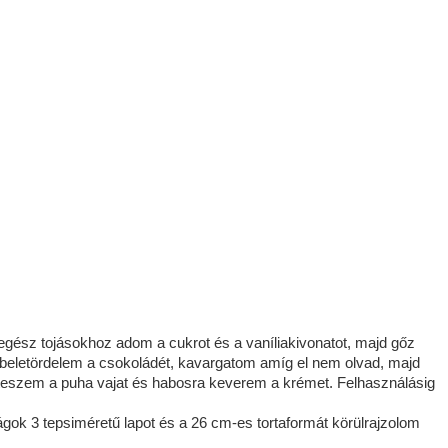
 egész tojásokhoz adom a cukrot és a vaníliakivonatot, majd gőz
 beletördelem a csokoládét, kavargatom amíg el nem olvad, majd
teszem a puha vajat és habosra keverem a krémet. Felhasználásig
ok 3 tepsiméretű lapot és a 26 cm-es tortaformát körülrajzolom