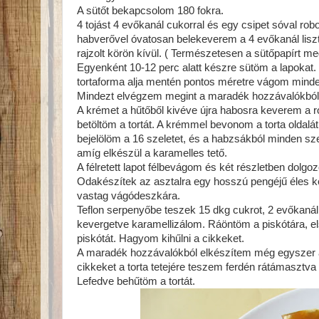
A sütőt bekapcsolom 180 fokra.
4 tojást 4 evőkanál cukorral és egy csipet sóval ro
habverővel óvatosan belekeverem a 4 evőkanál liszt
rajzolt körön kívül. ( Természetesen a sütőpapírt meg
Egyenként 10-12 perc alatt készre sütöm a lapokat. Á
tortaforma alja mentén pontos méretre vágom minde
Mindezt elvégzem megint a maradék hozzávalókból, í
A krémet a hűtőből kivéve újra habosra keverem a r
betöltöm a tortát. A krémmel bevonom a torta oldalát
bejelölöm a 16 szeletet, és a habzsákból minden sz
amíg elkészül a karamelles tető.
A félretett lapot félbevágom és két részletben dolgo
Odakészítek az asztalra egy hosszú pengéjű éles ké
vastag vágódeszkára.
Teflon serpenyőbe teszek 15 dkg cukrot, 2 evőkanál 
kevergetve karamellizálom. Ráöntöm a piskótára, el
piskótát. Hagyom kihűlni a cikkeket.
A maradék hozzávalókból elkészítem még egyszer a 
cikkeket a torta tetejére teszem ferdén rátámaszt
Lefedve behűtöm a tortát.