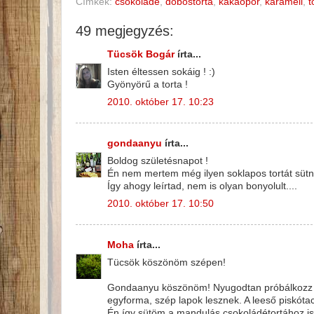
Címkék:
csokoládé
,
dobostorta
,
kakaópor
,
karamell
,
t
49 megjegyzés:
Tücsök Bogár
írta...
Isten éltessen sokáig ! :)
Gyönyörű a torta !
2010. október 17. 10:23
gondaanyu
írta...
Boldog születésnapot !
Én nem mertem még ilyen soklapos tortát sütni
Így ahogy leírtad, nem is olyan bonyolult....
2010. október 17. 10:50
Moha
írta...
Tücsök köszönöm szépen!
Gondaanyu köszönöm! Nyugodtan próbálkozz me
egyforma, szép lapok lesznek. A leeső piskóta
Én így sütöm a mandulás csokoládétortához is 