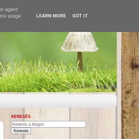
ser-agent
rate usage
LEARN MORE
GOT IT
KERESÉS