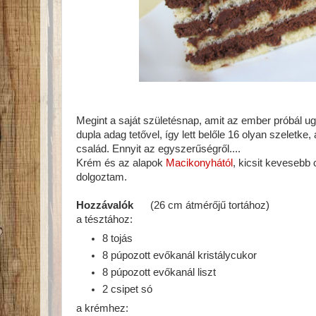
Megint a saját születésnap, amit az ember próbál u
dupla adag tetővel, így lett belőle 16 olyan szeletke
család. Ennyit az egyszerűségről....
Krém és az alapok
Macikonyhától
, kicsit kevesebb
dolgoztam.
Hozzávalók
(26 cm átmérőjű tortához)
a tésztához:
8 tojás
8 púpozott evőkanál kristálycukor
8 púpozott evőkanál liszt
2 csipet só
a krémhez: