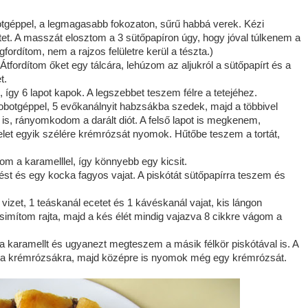
botgéppel, a legmagasabb fokozaton, sűrű habbá verek. Kézi
et. A masszát elosztom a 3 sütőpapíron úgy, hogy jóval túlkenem a
fordítom, nem a rajzos felületre kerül a tészta.)
tfordítom őket egy tálcára, lehúzom az aljukról a sütőpapírt és a
t.
gy 6 lapot kapok. A legszebbet teszem félre a tetejéhez.
obotgéppel, 5 evőkanálnyit habzsákba szedek, majd a többivel
 is, rányomkodom a darált diót. A felső lapot is megkenem,
elet egyik szélére krémrózsát nyomok. Hűtőbe teszem a tortát,
zom a karamelllel, így könnyebb egy kicsit.
st és egy kocka fagyos vajat. A piskótát sütőpapírra teszem és
vizet, 1 teáskanál ecetet és 1 kávéskanál vajat, kis lángon
simítom rajta, majd a kés élét mindig vajazva 8 cikkre vágom a
karamellt és ugyanezt megteszem a másik félkör piskótával is. A
va a krémrózsákra, majd középre is nyomok még egy krémrózsát.