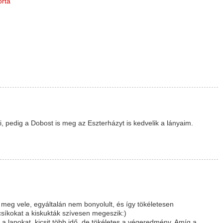
orta
, pedig a Dobost is meg az Eszterházyt is kedvelik a lányaim.
g vele, egyáltalán nem bonyolult, és így tökéletesen
csíkokat a kiskukták szívesen megeszik:)
a lapokat, kicsit több idő, de tökéletes a végeredmény. Amíg a