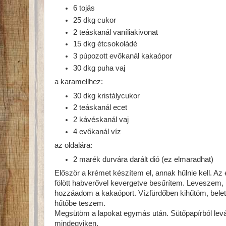
6 tojás
25 dkg cukor
2 teáskanál vaníliakivonat
15 dkg étcsokoládé
3 púpozott evőkanál kakaópor
30 dkg puha vaj
a karamellhez:
30 dkg kristálycukor
2 teáskanál ecet
2 kávéskanál vaj
4 evőkanál víz
az oldalára:
2 marék durvára darált dió (ez elmaradhat)
Először a krémet készítem el, annak hűlnie kell. Az
fölött habverővel kevergetve besűrítem. Leveszem,
hozzáadom a kakaóport. Vízfürdőben kihűtöm, bele
hűtőbe teszem.
Megsütöm a lapokat egymás után. Sütőpapírból levág
mindegyiken.