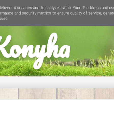
liver its services and to analyze traffic. Your IP address and u
rmance and security metrics to ensure quality of service, gene
buse.
onyha