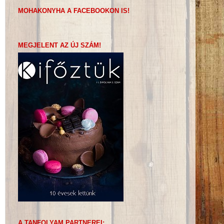
MOHAKONYHA A FACEBOOKON IS!
MEGJELENT AZ ÚJ SZÁM!
A TANFOLYAM PARTNEREI: