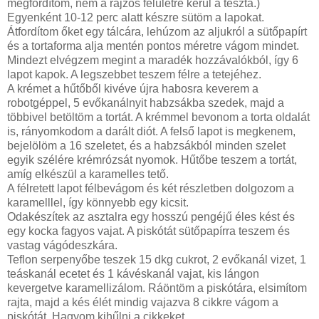
megfordítom, nem a rajzos felületre kerül a tészta.)
Egyenként 10-12 perc alatt készre sütöm a lapokat.
Átfordítom őket egy tálcára, lehúzom az aljukról a sütőpapírt
és a tortaforma alja mentén pontos méretre vágom mindet.
Mindezt elvégzem megint a maradék hozzávalókból, így 6
lapot kapok. A legszebbet teszem félre a tetejéhez.
A krémet a hűtőből kivéve újra habosra keverem a
robotgéppel, 5 evőkanálnyit habzsákba szedek, majd a
többivel betöltöm a tortát. A krémmel bevonom a torta oldalát
is, rányomkodom a darált diót. A felső lapot is megkenem,
bejelölöm a 16 szeletet, és a habzsákból minden szelet
egyik szélére krémrózsát nyomok. Hűtőbe teszem a tortát,
amíg elkészül a karamelles tető.
A félretett lapot félbevágom és két részletben dolgozom a
karamelllel, így könnyebb egy kicsit.
Odakészítek az asztalra egy hosszú pengéjű éles kést és
egy kocka fagyos vajat. A piskótát sütőpapírra teszem és
vastag vágódeszkára.
Teflon serpenyőbe teszek 15 dkg cukrot, 2 evőkanál vizet, 1
teáskanál ecetet és 1 kávéskanál vajat, kis lángon
kevergetve karamellizálom. Ráöntöm a piskótára, elsimítom
rajta, majd a kés élét mindig vajazva 8 cikkre vágom a
piskótát. Hagyom kihűlni a cikkeket.