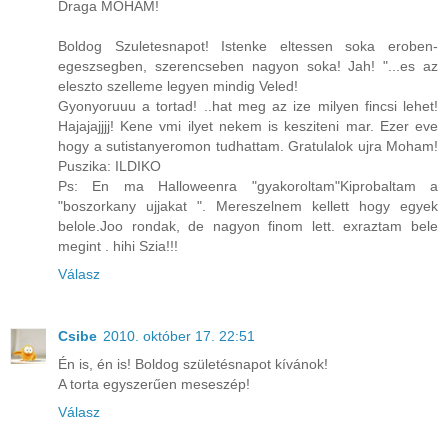
Draga MOHAM!
Boldog Szuletesnapot! Istenke eltessen soka eroben-
egeszsegben, szerencseben nagyon soka! Jah! "...es az
eleszto szelleme legyen mindig Veled!
Gyonyoruuu a tortad! ..hat meg az ize milyen fincsi lehet!
Hajajajjjj! Kene vmi ilyet nekem is kesziteni mar. Ezer eve
hogy a sutistanyeromon tudhattam. Gratulalok ujra Moham!
Puszika: ILDIKO
Ps: En ma Halloweenra "gyakoroltam"Kiprobaltam a
"boszorkany ujjakat ". Mereszelnem kellett hogy egyek
belole.Joo rondak, de nagyon finom lett. exraztam bele
megint . hihi Szia!!!
Válasz
Csibe
2010. október 17. 22:51
Én is, én is! Boldog születésnapot kívánok!
A torta egyszerűen meseszép!
Válasz