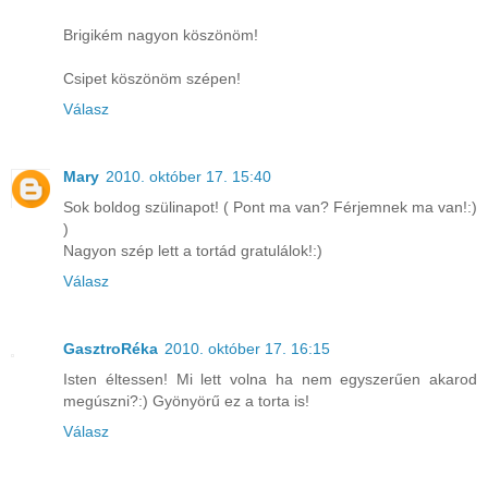
Brigikém nagyon köszönöm!
Csipet köszönöm szépen!
Válasz
Mary
2010. október 17. 15:40
Sok boldog szülinapot! ( Pont ma van? Férjemnek ma van!:)
)
Nagyon szép lett a tortád gratulálok!:)
Válasz
GasztroRéka
2010. október 17. 16:15
Isten éltessen! Mi lett volna ha nem egyszerűen akarod
megúszni?:) Gyönyörű ez a torta is!
Válasz