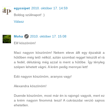
egycsipet
2010. október 17. 14:59
Boldog szülinapot! :)
Válasz
Moha
2010. október 17. 15:08
Elif köszönöm!
Maci nagyon köszönöm! Nekem eleve állt egy éjszakát a
hűtőben még tető nélkül, aztán szombat reggel készült el rá
a fedél, délutánig még azzal is ment a hűtőbe. Így tényleg
szépen lehetett vágni. A krém pedig mennyei lett!
Edó nagyon köszönöm, aranyos vagy!
Alexandra köszönöm!
Duende köszönöm, most már én is rajongó vagyok, mert ez
a krém nagyon finommá teszi! A cukrászdai verzió sajnos
ehetetlen.