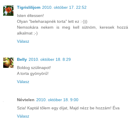
Tigrislilijom
2010. október 17. 22:52
Isten éltessen!
Olyan "beleharapnék torta" lett ez :-)))
Nemsokára nekem is meg kell sütnöm, keresek hozzá
alkalmat ;-)
Válasz
Belly
2010. október 18. 8:29
Boldog szülinapot!
A torta gyönyörű!
Válasz
Névtelen
2010. október 18. 9:00
Szia! Kaptál tőlem egy díjat, Majd nézz be hozzám! Éva
Válasz