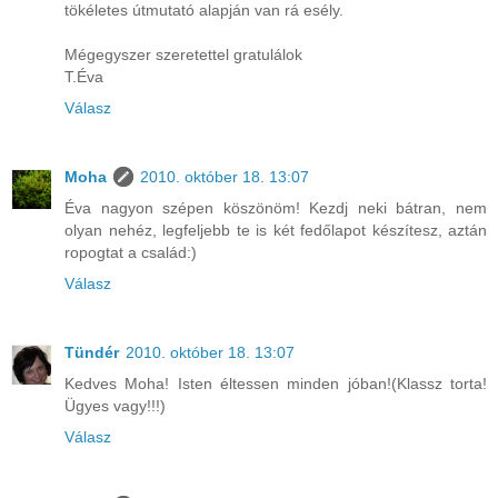
tökéletes útmutató alapján van rá esély.
Mégegyszer szeretettel gratulálok
T.Éva
Válasz
Moha
2010. október 18. 13:07
Éva nagyon szépen köszönöm! Kezdj neki bátran, nem
olyan nehéz, legfeljebb te is két fedőlapot készítesz, aztán
ropogtat a család:)
Válasz
Tündér
2010. október 18. 13:07
Kedves Moha! Isten éltessen minden jóban!(Klassz torta!
Ügyes vagy!!!)
Válasz