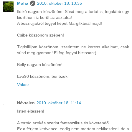
Moha
2010. október 18. 10:35
Ildikó nagyon köszönöm! Süsd meg a tortát is, legalább egy
kis itthoni íz kerül az asztalra!
A bosziujjakról tegyél képet Margitkánál majd!
Csibe köszönöm szépen!
Tigrislilijom köszönöm, szerintem ne keress alkalmat, csak
süsd meg gyorsan! El fog fogyni biztosan:)
Belly nagyon köszönöm!
Eva90 köszönöm, benézek!
Válasz
Névtelen
2010. október 18. 11:14
Isten éltessen!
A tortád szokás szerint fantasztikus és követendő.
Ez a férjem kedvence, eddig nem mertem nekikezdeni, de a