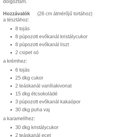
dolgoztam.
Hozzávalók
(26 cm átmérőjű tortához)
a tésztához:
8 tojás
8 púpozott evőkanál kristálycukor
8 púpozott evőkanál liszt
2 csipet só
a krémhez:
6 tojás
25 dkg cukor
2 teáskanál vaníliakivonat
15 dkg étcsokoládé
3 púpozott evőkanál kakaópor
30 dkg puha vaj
a karamellhez:
30 dkg kristálycukor
2 teáskanál ecet