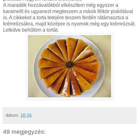
A maradék hozzávalókból elkészítem még egyszer a
karamellt és ugyanezt megteszem a másik félkör piskótával
is. A cikkeket a torta tetejére teszem ferdén rátámasztva a
krémrózsákra, majd középre is nyomok még egy krémrózsát.
Lefedve behűtöm a tortát.
dátum:
10:16
49 megjegyzés: