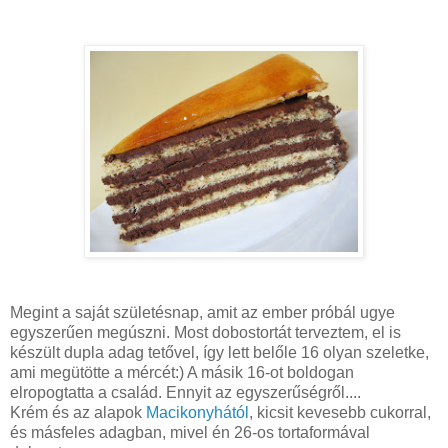
Megint a saját születésnap, amit az ember próbál ugye
egyszerűen megúszni. Most dobostortát terveztem, el is
készült dupla adag tetővel, így lett belőle 16 olyan szeletke,
ami megütötte a mércét:) A másik 16-ot boldogan
elropogtatta a család. Ennyit az egyszerűségről....
Krém és az alapok
Macikonyhától
, kicsit kevesebb cukorral,
és másfeles adagban, mivel én 26-os tortaformával