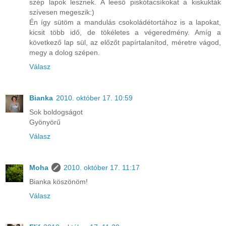
szép lapok lesznek. A leeső piskótacsíkokat a kiskukták
szívesen megeszik:)
Én így sütöm a mandulás csokoládétortához is a lapokat,
kicsit több idő, de tökéletes a végeredmény. Amíg a
következő lap sül, az előzőt papírtalanítod, méretre vágod,
megy a dolog szépen.
Válasz
Bianka
2010. október 17. 10:59
Sok boldogságot
Gyönyörű
Válasz
Moha
2010. október 17. 11:17
Bianka köszönöm!
Válasz