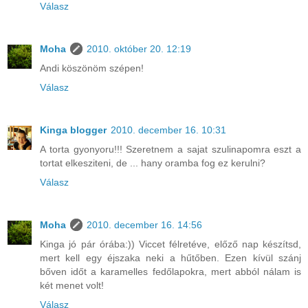
Válasz
Moha
2010. október 20. 12:19
Andi köszönöm szépen!
Válasz
Kinga blogger
2010. december 16. 10:31
A torta gyonyoru!!! Szeretnem a sajat szulinapomra eszt a
tortat elkesziteni, de ... hany oramba fog ez kerulni?
Válasz
Moha
2010. december 16. 14:56
Kinga jó pár órába:)) Viccet félretéve, előző nap készítsd,
mert kell egy éjszaka neki a hűtőben. Ezen kívül szánj
bőven időt a karamelles fedőlapokra, mert abból nálam is
két menet volt!
Válasz