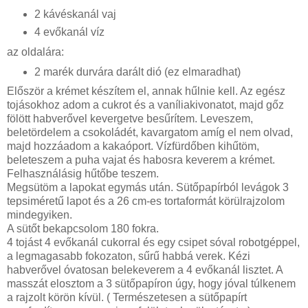
2 kávéskanál vaj
4 evőkanál víz
az oldalára:
2 marék durvára darált dió (ez elmaradhat)
Először a krémet készítem el, annak hűlnie kell. Az egész
tojásokhoz adom a cukrot és a vaníliakivonatot, majd gőz
fölött habverővel kevergetve besűrítem. Leveszem,
beletördelem a csokoládét, kavargatom amíg el nem olvad,
majd hozzáadom a kakaóport. Vízfürdőben kihűtöm,
beleteszem a puha vajat és habosra keverem a krémet.
Felhasználásig hűtőbe teszem.
Megsütöm a lapokat egymás után. Sütőpapírból levágok 3
tepsiméretű lapot és a 26 cm-es tortaformát körülrajzolom
mindegyiken.
A sütőt bekapcsolom 180 fokra.
4 tojást 4 evőkanál cukorral és egy csipet sóval robotgéppel,
a legmagasabb fokozaton, sűrű habbá verek. Kézi
habverővel óvatosan belekeverem a 4 evőkanál lisztet. A
masszát elosztom a 3 sütőpapíron úgy, hogy jóval túlkenem
a rajzolt körön kívül. ( Természetesen a sütőpapírt