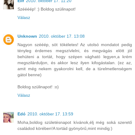
Elif
2010. október 17. 11:20
Széééép! :) Boldog szülinapot!
Válasz
Unknown
2010. október 17. 13:08
Nagyon szééép, söt tökéletes! Az utolsó mondatot pedig
tényleg érdemes megszívlelni, és megvágás elött jól
behüteni a tortát, hogy szépen vágható legyen,a krém
megszilárduljon, és akkor lesz ilyen kifogástalan. (ez az,
amit még nekem gyakorolni kell, de a türelmetlenségem
gátol benne)
Boldog szülinapot! :o)
Válasz
Edó
2010. október 17. 13:59
Moha,boldog születésnapot kívánok,élj még soká szerető
családod körében!A tortád gyönyörű,mint mindig:)