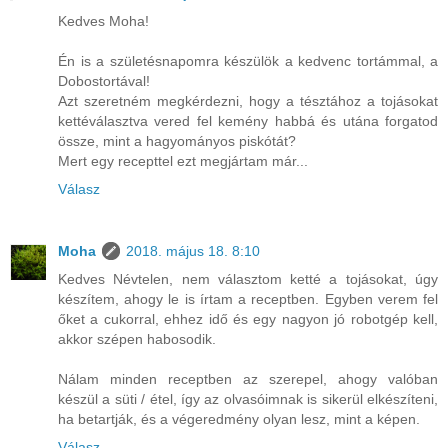
Kedves Moha!
Én is a születésnapomra készülök a kedvenc tortámmal, a
Dobostortával!
Azt szeretném megkérdezni, hogy a tésztához a tojásokat
kettéválasztva vered fel kemény habbá és utána forgatod
össze, mint a hagyományos piskótát?
Mert egy recepttel ezt megjártam már...
Válasz
Moha
2018. május 18. 8:10
Kedves Névtelen, nem választom ketté a tojásokat, úgy
készítem, ahogy le is írtam a receptben. Egyben verem fel
őket a cukorral, ehhez idő és egy nagyon jó robotgép kell,
akkor szépen habosodik.
Nálam minden receptben az szerepel, ahogy valóban
készül a süti / étel, így az olvasóimnak is sikerül elkészíteni,
ha betartják, és a végeredmény olyan lesz, mint a képen.
Válasz