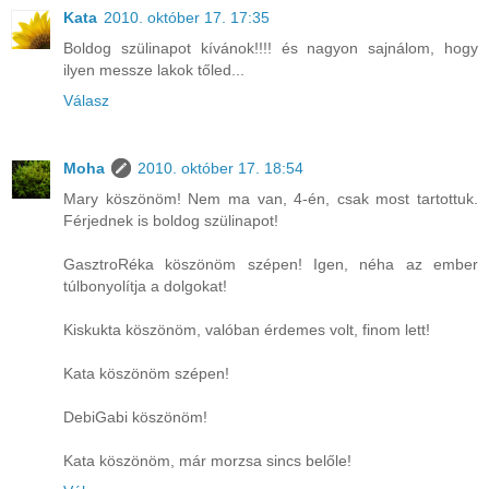
Kata
2010. október 17. 17:35
Boldog szülinapot kívánok!!!! és nagyon sajnálom, hogy
ilyen messze lakok tőled...
Válasz
Moha
2010. október 17. 18:54
Mary köszönöm! Nem ma van, 4-én, csak most tartottuk.
Férjednek is boldog szülinapot!
GasztroRéka köszönöm szépen! Igen, néha az ember
túlbonyolítja a dolgokat!
Kiskukta köszönöm, valóban érdemes volt, finom lett!
Kata köszönöm szépen!
DebiGabi köszönöm!
Kata köszönöm, már morzsa sincs belőle!