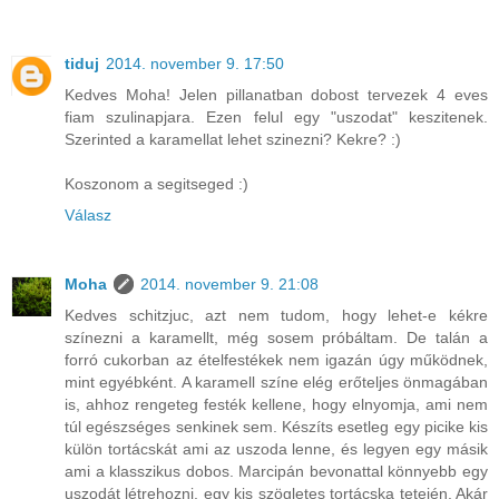
tiduj
2014. november 9. 17:50
Kedves Moha! Jelen pillanatban dobost tervezek 4 eves
fiam szulinapjara. Ezen felul egy "uszodat" keszitenek.
Szerinted a karamellat lehet szinezni? Kekre? :)
Koszonom a segitseged :)
Válasz
Moha
2014. november 9. 21:08
Kedves schitzjuc, azt nem tudom, hogy lehet-e kékre
színezni a karamellt, még sosem próbáltam. De talán a
forró cukorban az ételfestékek nem igazán úgy működnek,
mint egyébként. A karamell színe elég erőteljes önmagában
is, ahhoz rengeteg festék kellene, hogy elnyomja, ami nem
túl egészséges senkinek sem. Készíts esetleg egy picike kis
külön tortácskát ami az uszoda lenne, és legyen egy másik
ami a klasszikus dobos. Marcipán bevonattal könnyebb egy
uszodát létrehozni, egy kis szögletes tortácska tetején. Akár