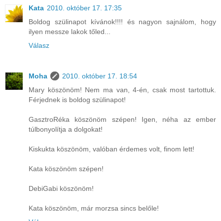
Kata
2010. október 17. 17:35
Boldog szülinapot kívánok!!!! és nagyon sajnálom, hogy
ilyen messze lakok tőled...
Válasz
Moha
2010. október 17. 18:54
Mary köszönöm! Nem ma van, 4-én, csak most tartottuk.
Férjednek is boldog szülinapot!
GasztroRéka köszönöm szépen! Igen, néha az ember
túlbonyolítja a dolgokat!
Kiskukta köszönöm, valóban érdemes volt, finom lett!
Kata köszönöm szépen!
DebiGabi köszönöm!
Kata köszönöm, már morzsa sincs belőle!