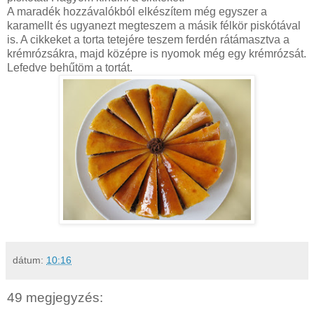
A maradék hozzávalókból elkészítem még egyszer a
karamellt és ugyanezt megteszem a másik félkör piskótával
is. A cikkeket a torta tetejére teszem ferdén rátámasztva a
krémrózsákra, majd középre is nyomok még egy krémrózsát.
Lefedve behűtöm a tortát.
dátum:
10:16
49 megjegyzés: