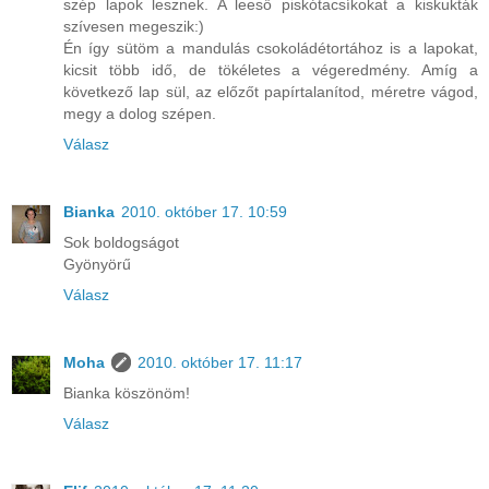
szép lapok lesznek. A leeső piskótacsíkokat a kiskukták
szívesen megeszik:)
Én így sütöm a mandulás csokoládétortához is a lapokat,
kicsit több idő, de tökéletes a végeredmény. Amíg a
következő lap sül, az előzőt papírtalanítod, méretre vágod,
megy a dolog szépen.
Válasz
Bianka
2010. október 17. 10:59
Sok boldogságot
Gyönyörű
Válasz
Moha
2010. október 17. 11:17
Bianka köszönöm!
Válasz