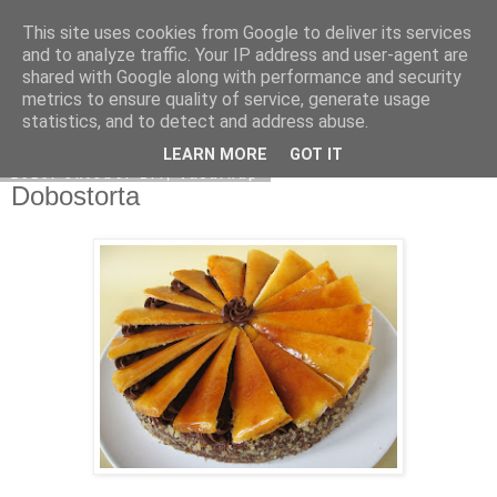
This site uses cookies from Google to deliver its services
Moha Konyha
and to analyze traffic. Your IP address and user-agent are
shared with Google along with performance and security
metrics to ensure quality of service, generate usage
statistics, and to detect and address abuse.
▼
LEARN MORE
GOT IT
2010. október 17., vasárnap
Dobostorta