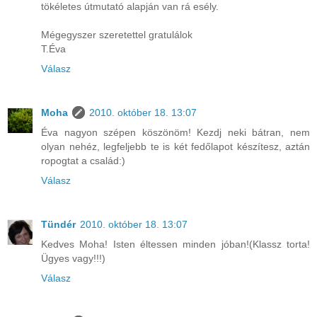
tökéletes útmutató alapján van rá esély.
Mégegyszer szeretettel gratulálok
T.Éva
Válasz
Moha
2010. október 18. 13:07
Éva nagyon szépen köszönöm! Kezdj neki bátran, nem
olyan nehéz, legfeljebb te is két fedőlapot készítesz, aztán
ropogtat a család:)
Válasz
Tündér
2010. október 18. 13:07
Kedves Moha! Isten éltessen minden jóban!(Klassz torta!
Ügyes vagy!!!)
Válasz