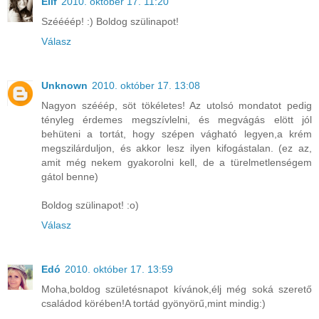
Elif
2010. október 17. 11:20
Széééép! :) Boldog szülinapot!
Válasz
Unknown
2010. október 17. 13:08
Nagyon szééép, söt tökéletes! Az utolsó mondatot pedig
tényleg érdemes megszívlelni, és megvágás elött jól
behüteni a tortát, hogy szépen vágható legyen,a krém
megszilárduljon, és akkor lesz ilyen kifogástalan. (ez az,
amit még nekem gyakorolni kell, de a türelmetlenségem
gátol benne)
Boldog szülinapot! :o)
Válasz
Edó
2010. október 17. 13:59
Moha,boldog születésnapot kívánok,élj még soká szerető
családod körében!A tortád gyönyörű,mint mindig:)