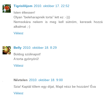
Tigrislilijom
2010. október 17. 22:52
Isten éltessen!
Olyan "beleharapnék torta" lett ez :-)))
Nemsokára nekem is meg kell sütnöm, keresek hozzá
alkalmat ;-)
Válasz
Belly
2010. október 18. 8:29
Boldog szülinapot!
A torta gyönyörű!
Válasz
Névtelen
2010. október 18. 9:00
Szia! Kaptál tőlem egy díjat, Majd nézz be hozzám! Éva
Válasz