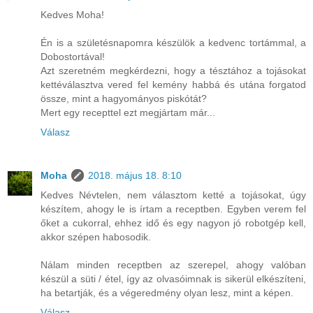
Kedves Moha!
Én is a születésnapomra készülök a kedvenc tortámmal, a
Dobostortával!
Azt szeretném megkérdezni, hogy a tésztához a tojásokat
kettéválasztva vered fel kemény habbá és utána forgatod
össze, mint a hagyományos piskótát?
Mert egy recepttel ezt megjártam már...
Válasz
Moha
2018. május 18. 8:10
Kedves Névtelen, nem választom ketté a tojásokat, úgy
készítem, ahogy le is írtam a receptben. Egyben verem fel
őket a cukorral, ehhez idő és egy nagyon jó robotgép kell,
akkor szépen habosodik.
Nálam minden receptben az szerepel, ahogy valóban
készül a süti / étel, így az olvasóimnak is sikerül elkészíteni,
ha betartják, és a végeredmény olyan lesz, mint a képen.
Válasz