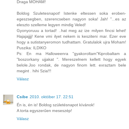
Draga MOHAM!
Boldog Szuletesnapot! Istenke eltessen soka eroben-
egeszsegben, szerencseben nagyon soka! Jah! "...es az
eleszto szelleme legyen mindig Veled!
Gyonyoruuu a tortad! ..hat meg az ize milyen fincsi lehet!
Hajajajjjj! Kene vmi ilyet nekem is kesziteni mar. Ezer eve
hogy a sutistanyeromon tudhattam. Gratulalok ujra Moham!
Puszika: ILDIKO
Ps: En ma Halloweenra "gyakoroltam"Kiprobaltam a
"boszorkany ujjakat ". Mereszelnem kellett hogy egyek
belole.Joo rondak, de nagyon finom lett. exraztam bele
megint . hihi Szia!!!
Válasz
Csibe
2010. október 17. 22:51
Én is, én is! Boldog születésnapot kívánok!
A torta egyszerűen meseszép!
Válasz