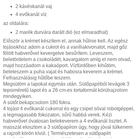
2 kávéskanál vaj
4 evőkanál víz
az oldalára:
2 marék durvára darált dió (ez elmaradhat)
Először a krémet készítem el, annak hűlnie kell. Az egész
tojásokhoz adom a cukrot és a vaníliakivonatot, majd gőz
fölött habverővel kevergetve besűrítem. Leveszem,
beletördelem a csokoládét, kavargatom amíg el nem olvad,
majd hozzáadom a kakaóport. Vízfürdőben kihűtöm,
beleteszem a puha vajat és habosra keverem a krémet.
Felhasználásig hűtőbe teszem.
Megsütöm a lapokat egymás után. Sütőpapírból levágok 3
tepsiméretű lapot és a 26 cm-es tortaformát körülrajzolom
mindegyiken.
A sütőt bekapcsolom 180 fokra.
4 tojást 4 evőkanál cukorral és egy csipet sóval robotgéppel,
a legmagasabb fokozaton, sűrű habbá verek. Kézi
habverővel óvatosan belekeverem a 4 evőkanál lisztet. A
masszát elosztom a 3 sütőpapíron úgy, hogy jóval túlkenem
a rajzolt körön kívül. ( Természetesen a sütőpapírt