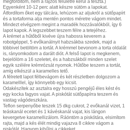
megfordítom, nem a rajzos felületre kerül a tészta.)
Egyenként 10-12 perc alatt készre sütöm a lapokat.
Átfordítom őket egy tálcára, lehúzom az aljukról a sütőpapírt
és a tortaforma alja mentén pontos méretre vágom mindet.
Mindezt elvégzem megint a maradék hozzávalókból, így 6
lapot kapok. A legszebbet teszem félre a tetejéhez.
A krémet a hűtőből kivéve újra habosra keverem a
robotgéppel, 5 evőkanálnyit habzsákba szedek, majd a
többivel betöltöm a tortát. A krémmel bevonom a torta oldalát
is, rányomkodom a darált diót. A felső lapot is megkenem,
bejelölöm a 16 szeletet, és a habzsákból minden szelet
egyik szélére krémrózsát nyomok. Hűtőbe teszem a tortát,
amíg elkészül a karamelles tető.
A félretett lapot félbevágom és két részletben dolgozom a
karamelllel, így könnyebb egy kicsit.
Odakészítek az asztalra egy hosszú pengéjű éles kést és
egy kocka fagyos vajat. A piskótát sütőpapírra teszem és
vastag vágódeszkára.
Teflon serpenyőbe teszek 15 dkg cukrot, 2 evőkanál vizet, 1
teáskanál ecetet és 1 kávéskanál vajat, kis lángon
kevergetve karamellizálom. Ráöntöm a piskótára, elsimítom
rajta, majd a kés élét mindig vajazva 8 cikkre vágom a
piskótát. Hagyom kihűlni a cikkeket.