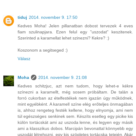
tiduj
2014. november 9. 17:50
Kedves Moha! Jelen pillanatban dobost tervezek 4 eves
fiam szulinapjara. Ezen felul egy "uszodat" keszitenek.
Szerinted a karamellat lehet szinezni? Kekre? :)
Koszonom a segitseged :)
Válasz
Moha
2014. november 9. 21:08
Kedves schitzjuc, azt nem tudom, hogy lehet-e kékre
színezni a karamellt, még sosem próbáltam. De talán a
forró cukorban az ételfestékek nem igazán úgy működnek,
mint egyébként. A karamell színe elég erőteljes önmagában
is, ahhoz rengeteg festék kellene, hogy elnyomja, ami nem
túl egészséges senkinek sem. Készíts esetleg egy picike kis
külön tortácskát ami az uszoda lenne, és legyen egy másik
ami a klasszikus dobos. Marcipán bevonattal könnyebb egy
uszodát létrehozni, egy kis szögletes tortácska tetején. Akár