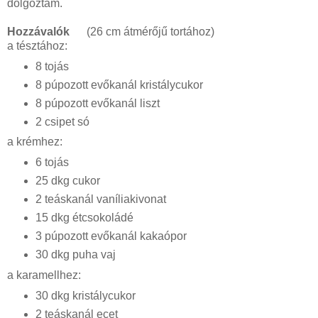
dolgoztam.
Hozzávalók
(26 cm átmérőjű tortához)
a tésztához:
8 tojás
8 púpozott evőkanál kristálycukor
8 púpozott evőkanál liszt
2 csipet só
a krémhez:
6 tojás
25 dkg cukor
2 teáskanál vaníliakivonat
15 dkg étcsokoládé
3 púpozott evőkanál kakaópor
30 dkg puha vaj
a karamellhez:
30 dkg kristálycukor
2 teáskanál ecet