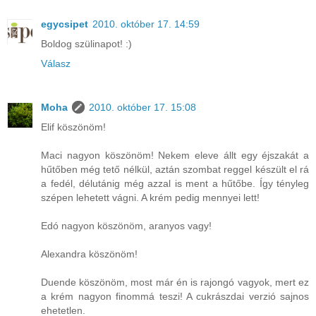
egycsipet
2010. október 17. 14:59
Boldog szülinapot! :)
Válasz
Moha
2010. október 17. 15:08
Elif köszönöm!
Maci nagyon köszönöm! Nekem eleve állt egy éjszakát a
hűtőben még tető nélkül, aztán szombat reggel készült el rá
a fedél, délutánig még azzal is ment a hűtőbe. Így tényleg
szépen lehetett vágni. A krém pedig mennyei lett!
Edó nagyon köszönöm, aranyos vagy!
Alexandra köszönöm!
Duende köszönöm, most már én is rajongó vagyok, mert ez
a krém nagyon finommá teszi! A cukrászdai verzió sajnos
ehetetlen.