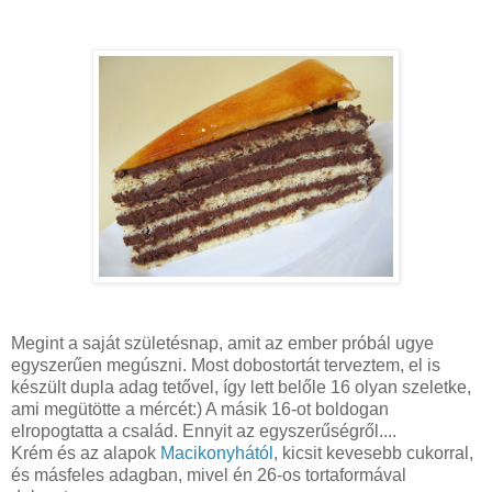
Megint a saját születésnap, amit az ember próbál ugye
egyszerűen megúszni. Most dobostortát terveztem, el is
készült dupla adag tetővel, így lett belőle 16 olyan szeletke,
ami megütötte a mércét:) A másik 16-ot boldogan
elropogtatta a család. Ennyit az egyszerűségről....
Krém és az alapok
Macikonyhától
, kicsit kevesebb cukorral,
és másfeles adagban, mivel én 26-os tortaformával