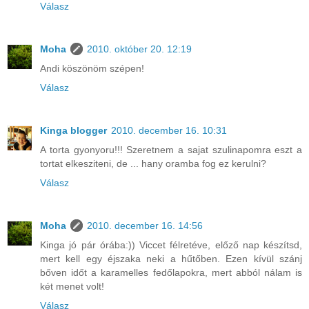
Válasz
Moha
2010. október 20. 12:19
Andi köszönöm szépen!
Válasz
Kinga blogger
2010. december 16. 10:31
A torta gyonyoru!!! Szeretnem a sajat szulinapomra eszt a
tortat elkesziteni, de ... hany oramba fog ez kerulni?
Válasz
Moha
2010. december 16. 14:56
Kinga jó pár órába:)) Viccet félretéve, előző nap készítsd,
mert kell egy éjszaka neki a hűtőben. Ezen kívül szánj
bőven időt a karamelles fedőlapokra, mert abból nálam is
két menet volt!
Válasz