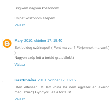
Brigikém nagyon köszönöm!
Csipet köszönöm szépen!
Válasz
Mary
2010. október 17. 15:40
Sok boldog szülinapot! ( Pont ma van? Férjemnek ma van!:)
)
Nagyon szép lett a tortád gratulálok!:)
Válasz
GasztroRéka
2010. október 17. 16:15
Isten éltessen! Mi lett volna ha nem egyszerűen akarod
megúszni?:) Gyönyörű ez a torta is!
Válasz