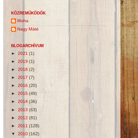
KÖZREMŰKÖDŐK
Moha
Nagy Máté
BLOGARCHÍVUM
►
2021
(1)
►
2019
(1)
►
2018
(2)
►
2017
(7)
►
2016
(20)
►
2015
(49)
►
2014
(36)
►
2013
(63)
►
2012
(81)
►
2011
(128)
▼
2010
(162)