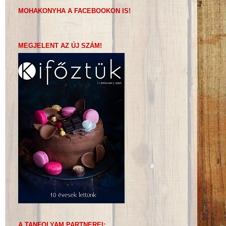
MOHAKONYHA A FACEBOOKON IS!
MEGJELENT AZ ÚJ SZÁM!
A TANFOLYAM PARTNEREI: