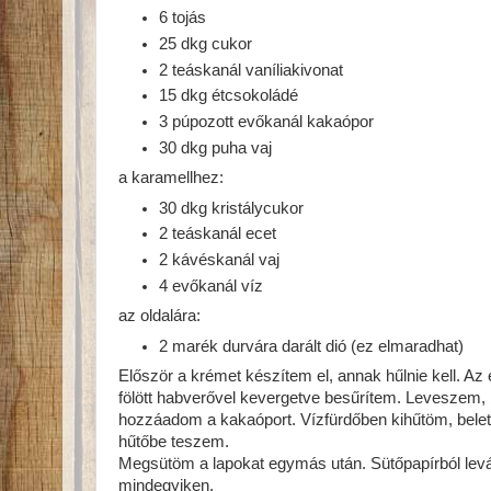
6 tojás
25 dkg cukor
2 teáskanál vaníliakivonat
15 dkg étcsokoládé
3 púpozott evőkanál kakaópor
30 dkg puha vaj
a karamellhez:
30 dkg kristálycukor
2 teáskanál ecet
2 kávéskanál vaj
4 evőkanál víz
az oldalára:
2 marék durvára darált dió (ez elmaradhat)
Először a krémet készítem el, annak hűlnie kell. Az
fölött habverővel kevergetve besűrítem. Leveszem,
hozzáadom a kakaóport. Vízfürdőben kihűtöm, bele
hűtőbe teszem.
Megsütöm a lapokat egymás után. Sütőpapírból levág
mindegyiken.