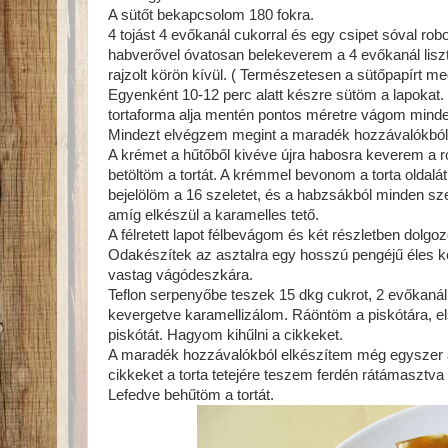
A sütőt bekapcsolom 180 fokra.
4 tojást 4 evőkanál cukorral és egy csipet sóval ro
habverővel óvatosan belekeverem a 4 evőkanál liszt
rajzolt körön kívül. ( Természetesen a sütőpapírt meg
Egyenként 10-12 perc alatt készre sütöm a lapokat. Á
tortaforma alja mentén pontos méretre vágom minde
Mindezt elvégzem megint a maradék hozzávalókból, í
A krémet a hűtőből kivéve újra habosra keverem a r
betöltöm a tortát. A krémmel bevonom a torta oldalát
bejelölöm a 16 szeletet, és a habzsákból minden sz
amíg elkészül a karamelles tető.
A félretett lapot félbevágom és két részletben dolgo
Odakészítek az asztalra egy hosszú pengéjű éles ké
vastag vágódeszkára.
Teflon serpenyőbe teszek 15 dkg cukrot, 2 evőkanál 
kevergetve karamellizálom. Ráöntöm a piskótára, el
piskótát. Hagyom kihűlni a cikkeket.
A maradék hozzávalókból elkészítem még egyszer a 
cikkeket a torta tetejére teszem ferdén rátámaszt
Lefedve behűtöm a tortát.