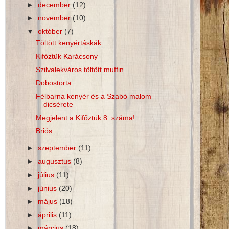
►
december
(12)
►
november
(10)
▼
október
(7)
Töltött kenyértáskák
Kifőztük Karácsony
Szilvalekváros töltött muffin
Dobostorta
Félbarna kenyér és a Szabó malom
dicsérete
Megjelent a Kifőztük 8. száma!
Briós
►
szeptember
(11)
►
augusztus
(8)
►
július
(11)
►
június
(20)
►
május
(18)
►
április
(11)
►
március
(18)