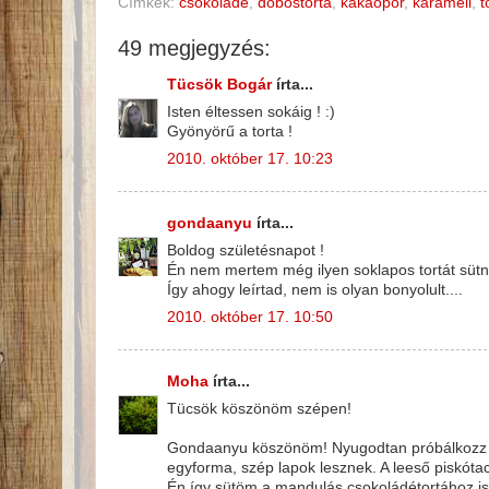
Címkék:
csokoládé
,
dobostorta
,
kakaópor
,
karamell
,
t
49 megjegyzés:
Tücsök Bogár
írta...
Isten éltessen sokáig ! :)
Gyönyörű a torta !
2010. október 17. 10:23
gondaanyu
írta...
Boldog születésnapot !
Én nem mertem még ilyen soklapos tortát sütni
Így ahogy leírtad, nem is olyan bonyolult....
2010. október 17. 10:50
Moha
írta...
Tücsök köszönöm szépen!
Gondaanyu köszönöm! Nyugodtan próbálkozz me
egyforma, szép lapok lesznek. A leeső piskóta
Én így sütöm a mandulás csokoládétortához is 