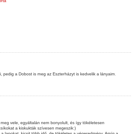
orta
, pedig a Dobost is meg az Eszterházyt is kedvelik a lányaim.
g vele, egyáltalán nem bonyolult, és így tökéletesen
csíkokat a kiskukták szívesen megeszik:)
a lapokat, kicsit több idő, de tökéletes a végeredmény. Amíg a