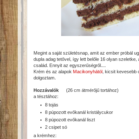
Megint a saját születésnap, amit az ember próbál u
dupla adag tetővel, így lett belőle 16 olyan szeletke
család. Ennyit az egyszerűségről....
Krém és az alapok
Macikonyhától
, kicsit kevesebb
dolgoztam.
Hozzávalók
(26 cm átmérőjű tortához)
a tésztához:
8 tojás
8 púpozott evőkanál kristálycukor
8 púpozott evőkanál liszt
2 csipet só
a krémhez: