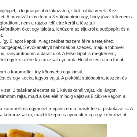
botgéppel, a legmagasabb fokozaton, sűrű habbá verek. Kézi
et. A masszát elosztom a 3 sütőpapíron úgy, hogy jóval túlkenem a
fordítom, nem a rajzos felületre kerül a tészta.)
tfordítom őket egy tálcára, lehúzom az aljukról a sütőpapírt és a
t.
gy 6 lapot kapok. A legszebbet teszem félre a tetejéhez.
obotgéppel, 5 evőkanálnyit habzsákba szedek, majd a többivel
 is, rányomkodom a darált diót. A felső lapot is megkenem,
elet egyik szélére krémrózsát nyomok. Hűtőbe teszem a tortát,
zom a karamelllel, így könnyebb egy kicsit.
st és egy kocka fagyos vajat. A piskótát sütőpapírra teszem és
vizet, 1 teáskanál ecetet és 1 kávéskanál vajat, kis lángon
simítom rajta, majd a kés élét mindig vajazva 8 cikkre vágom a
karamellt és ugyanezt megteszem a másik félkör piskótával is. A
va a krémrózsákra, majd középre is nyomok még egy krémrózsát.