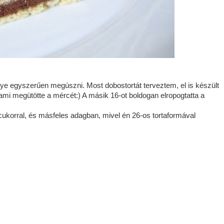
gye egyszerűen megúszni. Most dobostortát terveztem, el is készült
, ami megütötte a mércét:) A másik 16-ot boldogan elropogtatta a
 cukorral, és másfeles adagban, mivel én 26-os tortaformával