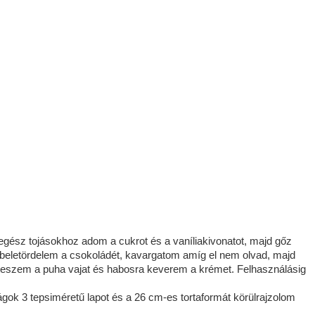
 egész tojásokhoz adom a cukrot és a vaníliakivonatot, majd gőz
 beletördelem a csokoládét, kavargatom amíg el nem olvad, majd
teszem a puha vajat és habosra keverem a krémet. Felhasználásig
ok 3 tepsiméretű lapot és a 26 cm-es tortaformát körülrajzolom