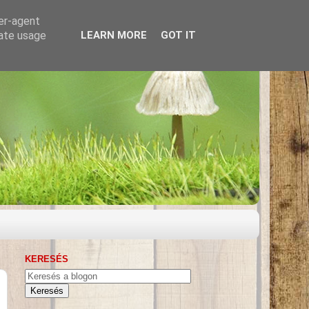
ser-agent
rate usage
LEARN MORE
GOT IT
KERESÉS