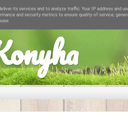
liver its services and to analyze traffic. Your IP address and u
rmance and security metrics to ensure quality of service, gene
buse.
onyha