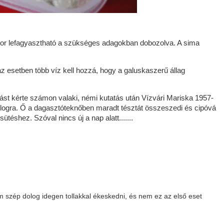
kkor lefagyasztható a szükséges adagokban dobozolva. A sima
 az esetben több víz kell hozzá, hogy a galuskaszerű állag
ást kérte számon valaki, némi kutatás után Vízvári Mariska 1957-
logra. Ő a dagasztóteknőben maradt tésztát összeszedi és cipóvá
éshez. Szóval nincs új a nap alatt.......
m szép dolog idegen tollakkal ékeskedni, és nem ez az első eset