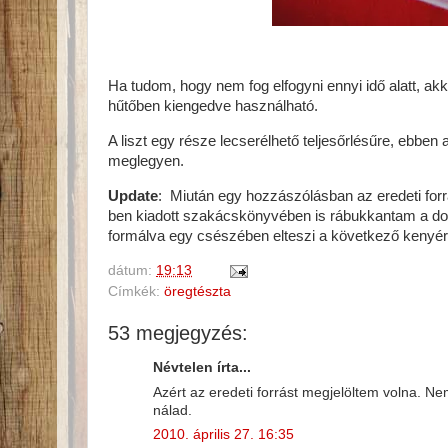
Ha tudom, hogy nem fog elfogyni ennyi idő alatt, a
hűtőben kiengedve használható.
A liszt egy része lecserélhető teljesőrlésűre, ebben
meglegyen.
Update
: Miután egy hozzászólásban az eredeti forr
ben kiadott szakácskönyvében is rábukkantam a do
formálva egy csészében elteszi a következő kenyérsüt
dátum:
19:13
Címkék:
öregtészta
53 megjegyzés:
Névtelen írta...
Azért az eredeti forrást megjelöltem volna. Ne
nálad.
2010. április 27. 16:35