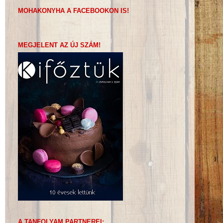
MOHAKONYHA A FACEBOOKON IS!
MEGJELENT AZ ÚJ SZÁM!
A TANFOLYAM PARTNEREI: