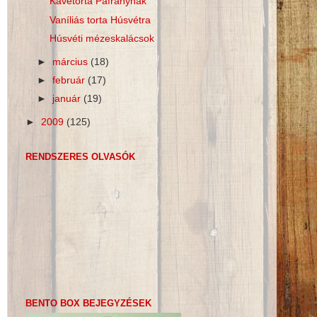
Kávétorta Páfránynak
Vaníliás torta Húsvétra
Húsvéti mézeskalácsok
►
március
(18)
►
február
(17)
►
január
(19)
►
2009
(125)
RENDSZERES OLVASÓK
BENTO BOX BEJEGYZÉSEK