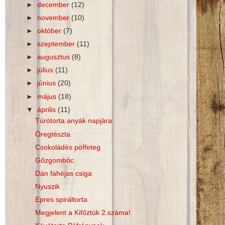
►
december
(12)
►
november
(10)
►
október
(7)
►
szeptember
(11)
►
augusztus
(8)
►
július
(11)
►
június
(20)
►
május
(18)
▼
április
(11)
Túrótorta anyák napjára
Öregtészta
Csokoládés pöffeteg
Gőzgombóc
Dán fahéjas csiga
Nyuszik
Epres spiráltorta
Megjelent a Kifőztük 2.száma!