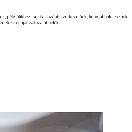
z, péksütikhez, sokkal lazább szerkezetűek, finomabbak lesznek
rletezi a saját változatát belőle.