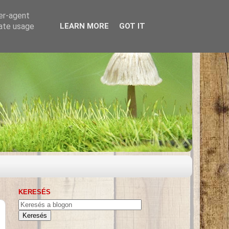
ser-agent
rate usage
LEARN MORE
GOT IT
KERESÉS