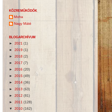
KÖZREMŰKÖDŐK
Moha
Nagy Máté
BLOGARCHÍVUM
►
2021
(1)
►
2019
(1)
►
2018
(2)
►
2017
(7)
►
2016
(20)
►
2015
(49)
►
2014
(36)
►
2013
(63)
►
2012
(81)
►
2011
(128)
▼
2010
(162)