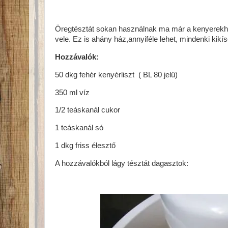
Öregtésztát sokan használnak ma már a kenyerekhe
vele. Ez is ahány ház,annyiféle lehet, mindenki kikísé
Hozzávalók:
50 dkg fehér kenyérliszt ( BL 80 jelű)
350 ml víz
1/2 teáskanál cukor
1 teáskanál só
1 dkg friss élesztő
A hozzávalókból lágy tésztát dagasztok: