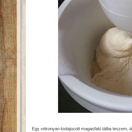
Egy vékonyan kiolajozott magasfalú tálba teszem, át