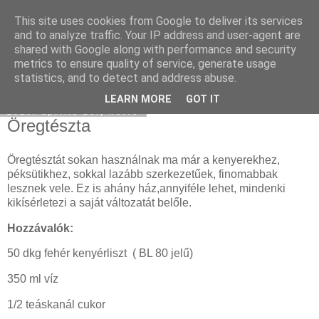
This site uses cookies from Google to deliver its services
Moha Konyha
and to analyze traffic. Your IP address and user-agent are
shared with Google along with performance and security
metrics to ensure quality of service, generate usage
statistics, and to detect and address abuse.
▼
LEARN MORE
GOT IT
2010. április 26., hétfő
Öregtészta
Öregtésztát sokan használnak ma már a kenyerekhez,
péksütikhez, sokkal lazább szerkezetűek, finomabbak
lesznek vele. Ez is ahány ház,annyiféle lehet, mindenki
kikísérletezi a saját változatát belőle.
Hozzávalók:
50 dkg fehér kenyérliszt ( BL 80 jelű)
350 ml víz
1/2 teáskanál cukor