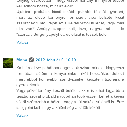
tényleg észrevettem, hogy vízből néhány ml-nyivel többet
kell adnom hozzá, mint az előírt.
Újabban próbálok kicsit inkább puhább tésztát gyártani,
mert az eleve keményre formázott cipó bélzete kicsit
száraznak tűnik. Vajon ez a kevés víztől is lehet, vagy más
oka van? Amúgy szépen kelt, laza, nagyra nőtt - de
"száraz". Burgonyapelyhet, és olajat is teszek bele.
Válasz
Moha
2012. február 6. 16:19
Kati, én eleve puhábbat dagasztok szinte mindig. Nagyrészt
formában sütöm a kenyereinket, (két hosszúkás doboz)
mert ebből könnyebb szendvicseket készíteni tízóraira a
gyerekeknek.
Vagy péksütemény készül belőle, akkor is lehet lágyabb a
tészta, szóval próbáld nyugodtan több vízzel. Lehet a kevés
víztől szárazabb a bélzet, vagy a túl sokáig sütéstől is. Erre
is figyelni kell, nagy a különbség a sütők között.
Válasz