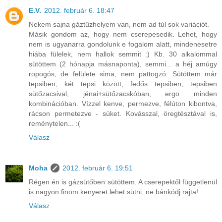
E.V.
2012. február 6. 18:47
Nekem sajna gáztűzhelyem van, nem ad túl sok variációt.
Másik gondom az, hogy nem cserepesedik. Lehet, hogy
nem is ugyanarra gondolunk e fogalom alatt, mindenesetre
hiába fülelek, nem hallok semmit :) Kb. 30 alkalommal
sütöttem (2 hónapja másnaponta), semmi... a héj amúgy
ropogós, de felülete sima, nem pattogzó. Sütöttem már
tepsiben, két tepsi között, fedős tepsiben, tepsiben
sütőzacsival, jénai+sütőzacskóban, ergo minden
kombinációban. Vízzel kenve, permezve, félúton kibontva,
rácson permetezve - süket. Kovásszal, öregtésztával is,
reménytelen... :(
Válasz
Moha
2012. február 6. 19:51
Régen én is gázsütőben sütöttem. A cserepektől függetlenül
is nagyon finom kenyeret lehet sütni, ne bánkódj rajta!
Válasz