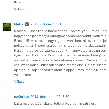
Köszönöm!
Válasz
Moha
2012. október 17. 0:15
Kedves Bocellina!Mindenképpen valamilyen tálas és
nagyobb teljesítményű robotgépet érdemes venni. Nekem a
Bosch MUM sorozat egyik gépe van, hosszú évek óta jól
működik, az 5 tagú családnak is tudok benne dagasztani.
Nyilván a dolog pénztárcafüggő, ki mennyit tud áldozni egy
ilyen masinára? Ez a Bosch gép nem az aranyár kategória,
viszont a minősége és a teljesítménye kiváló. Nézz körül a
cég weboldalán, biztosan találsz megfelelőt. Én ezt tudom
ajánlani a saját tapasztalatom alapján, más márkájú nem
volt nekem.
Válasz
szKaresz
2013. december 20. 5:50
Ezt a megjegyzést eltávolította a blog adminisztrátora.