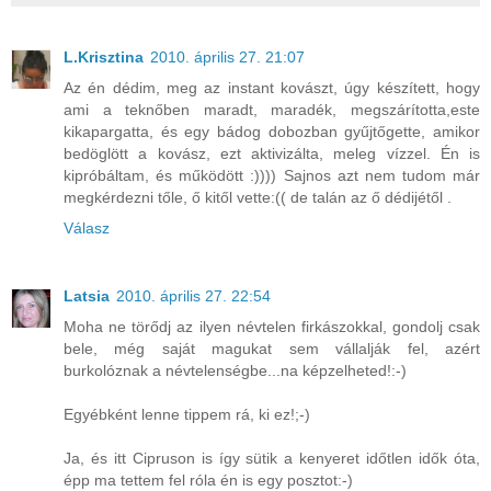
L.Krisztina
2010. április 27. 21:07
Az én dédim, meg az instant kovászt, úgy készített, hogy
ami a teknőben maradt, maradék, megszárította,este
kikapargatta, és egy bádog dobozban gyűjtőgette, amikor
bedöglött a kovász, ezt aktivizálta, meleg vízzel. Én is
kipróbáltam, és működött :)))) Sajnos azt nem tudom már
megkérdezni tőle, ő kitől vette:(( de talán az ő dédijétől .
Válasz
Latsia
2010. április 27. 22:54
Moha ne törődj az ilyen névtelen firkászokkal, gondolj csak
bele, még saját magukat sem vállalják fel, azért
burkolóznak a névtelenségbe...na képzelheted!:-)
Egyébként lenne tippem rá, ki ez!;-)
Ja, és itt Cipruson is így sütik a kenyeret időtlen idők óta,
épp ma tettem fel róla én is egy posztot:-)