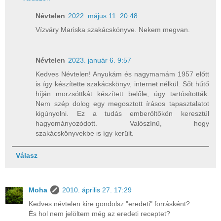
Névtelen
2022. május 11. 20:48
Vízváry Mariska szakácskönyve. Nekem megvan.
Névtelen
2023. január 6. 9:57
Kedves Névtelen! Anyukám és nagymamám 1957 előtt
is így készítette szakácskönyv, internet nélkül. Sőt hűtő
híján morzsóttkát készített belőle, úgy tartósították.
Nem szép dolog egy megosztott írásos tapasztalatot
kigúnyolni. Ez a tudás emberöltőkön keresztül
hagyományozódott. Valószínű, hogy
szakácskönyvekbe is így került.
Válasz
Moha
2010. április 27. 17:29
Kedves névtelen kire gondolsz "eredeti" forrásként?
És hol nem jelöltem még az eredeti receptet?