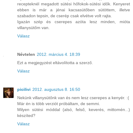
recepteknél megadott sütési hőfokok-sütési idők. Kenyeret
ebben is már a jénai kacsasütőben sütöttem, illetve
szabadon tepsin, de cserép csak elvétve volt rajta.
Igazán szép és cserepes azóta lesz minden, mióta
villanysütőm van.
Válasz
Névtelen
2012. március 4. 18:39
Ezt a megjegyzést eltávolította a szerző.
Válasz
picilivi
2012. augusztus 8. 16:50
Nekünk villanysütőnk van és nem lesz cserepes a kenyér. :(
Már én is több verziót próbáltam, de semmi.
Milyen sütési móddal (alsó, felső, keverés, mittomén...)
készíted?
Válasz