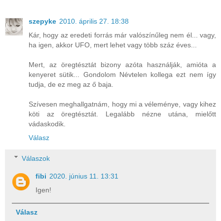
szepyke
2010. április 27. 18:38
Kár, hogy az eredeti forrás már valószínűleg nem él... vagy,
ha igen, akkor UFO, mert lehet vagy több száz éves...
Mert, az öregtésztát bizony azóta használják, amióta a
kenyeret sütik... Gondolom Névtelen kollega ezt nem így
tudja, de ez meg az ő baja.
Szívesen meghallgatnám, hogy mi a véleménye, vagy kihez
köti az öregtésztát. Legalább nézne utána, mielőtt
vádaskodik.
Válasz
Válaszok
fibi
2020. június 11. 13:31
Igen!
Válasz