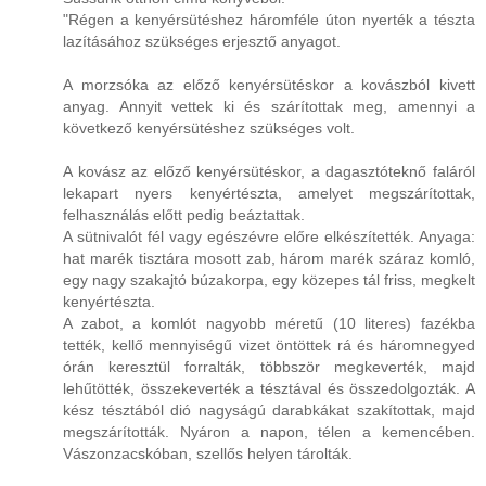
"Régen a kenyérsütéshez háromféle úton nyerték a tészta
lazításához szükséges erjesztő anyagot.
A morzsóka az előző kenyérsütéskor a kovászból kivett
anyag. Annyit vettek ki és szárítottak meg, amennyi a
következő kenyérsütéshez szükséges volt.
A kovász az előző kenyérsütéskor, a dagasztóteknő faláról
lekapart nyers kenyértészta, amelyet megszárítottak,
felhasználás előtt pedig beáztattak.
A sütnivalót fél vagy egészévre előre elkészítették. Anyaga:
hat marék tisztára mosott zab, három marék száraz komló,
egy nagy szakajtó búzakorpa, egy közepes tál friss, megkelt
kenyértészta.
A zabot, a komlót nagyobb méretű (10 literes) fazékba
tették, kellő mennyiségű vizet öntöttek rá és háromnegyed
órán keresztül forralták, többször megkeverték, majd
lehűtötték, összekeverték a tésztával és összedolgozták. A
kész tésztából dió nagyságú darabkákat szakítottak, majd
megszárították. Nyáron a napon, télen a kemencében.
Vászonzacskóban, szellős helyen tárolták.