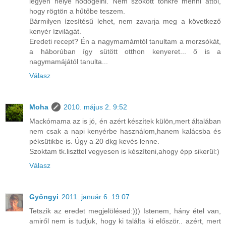
legyen helye nődögélni. Nem szokott tönkre menni attól,
hogy rögtön a hűtőbe teszem.
Bármilyen ízesítésű lehet, nem zavarja meg a következő
kenyér ízvilágát.
Eredeti recept? Én a nagymamámtól tanultam a morzsókát,
a háborúban így sütött otthon kenyeret... ő is a
nagymamájától tanulta...
Válasz
Moha
2010. május 2. 9:52
Mackómama az is jó, én azért készítek külön,mert általában
nem csak a napi kenyérbe használom,hanem kalácsba és
péksütikbe is. Úgy a 20 dkg kevés lenne.
Szoktam tk.liszttel vegyesen is készíteni,ahogy épp sikerül:)
Válasz
Gyöngyi
2011. január 6. 19:07
Tetszik az eredet megjelölésed:))) Istenem, hány étel van,
amiről nem is tudjuk, hogy ki találta ki először.. azért, mert