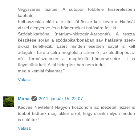
Vegyszeres lazítás. A sütőpor többféle kiszerelésben
kapható.
Felhasználás előtt a liszttel jól össze kell keverni. Hatását
vízzel elegyedve és a hőmérséklet hatására fejti ki.
Szódabikarbóna (nátrium-hidrogén-karbonát). A tészta
készítése során a szódabikarbónában sav hatására szén-
dioxid keletkezik. Ezért minden esetben savat is kell
adagolni. Erre a célra megfelel a citromlé , az aludttej és az
iró. Természetesen a megfelelő hőmérsékletre itt is
ügyelnünk kell. A túl hideg lisztben nem indul
meg a kémiai folyamat."
Válasz
Moha
2011. január 15. 22:07
Kedves Névtelen! Nagyon köszönöm az idézetet, ezzel is
többet tudtunk meg akkor erről, hogy eleink milyen módon
is sütöttek!
Válasz