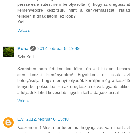
persze ez a sütést nem befolyásolta :)), hogy az öregtésztát
keményebbre készítsük, mint a kenyérmasszát. Nálad
teljesen hígnak látom, ez jobb?
Kati
Válasz
Moha
2012. február 5. 19:49
Szia Kati!
Szerintem nem értelmezted félre, én azt hiszem Limara
sem készíti keményebbre! Egyébként ez csak azt
befolyásolja, hogy mennyi folyadék kerüljön még a készülő
kenyérbe, péksütibe. Ha az öregtészta eleve lágyabb, akkor
a folyadék lehet kevesebb, figyelni kell a dagasztásnál.
Válasz
E.V.
2012. február 6. 15:40
Köszönöm :) Most már tudom is, hogy igazad van, mert azt