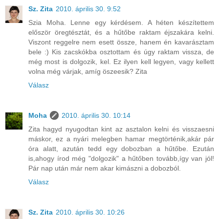
Sz. Zita
2010. április 30. 9:52
Szia Moha. Lenne egy kérdésem. A héten készítettem
először öregtésztát, és a hűtőbe raktam éjszakára kelni.
Viszont reggelre nem esett össze, hanem én kavarásztam
bele :) Kis zacskókba osztottam és úgy raktam vissza, de
még most is dolgozik, kel. Ez ilyen kell legyen, vagy kellett
volna még várjak, amíg öszeesik? Zita
Válasz
Moha
2010. április 30. 10:14
Zita hagyd nyugodtan kint az asztalon kelni és visszaesni
máskor, ez a nyári melegben hamar megtörténik,akár pár
óra alatt, azután tedd egy dobozban a hűtőbe. Ezután
is,ahogy írod még "dolgozik" a hűtőben tovább,így van jól!
Pár nap után már nem akar kimászni a dobozból.
Válasz
Sz. Zita
2010. április 30. 10:26