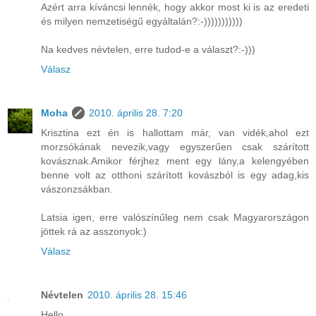
Azért arra kíváncsi lennék, hogy akkor most ki is az eredeti
és milyen nemzetiségű egyáltalán?:-)))))))))))
Na kedves névtelen, erre tudod-e a választ?:-)))
Válasz
Moha
2010. április 28. 7:20
Krisztina ezt én is hallottam már, van vidék,ahol ezt
morzsókának nevezik,vagy egyszerűen csak szárított
kovásznak.Amikor férjhez ment egy lány,a kelengyében
benne volt az otthoni szárított kovászból is egy adag,kis
vászonzsákban.
Latsia igen, erre valószínűleg nem csak Magyarországon
jöttek rá az asszonyok:)
Válasz
Névtelen
2010. április 28. 15:46
Hello,