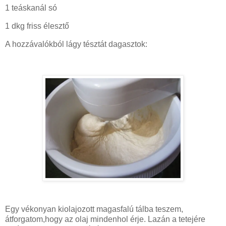
1 teáskanál só
1 dkg friss élesztő
A hozzávalókból lágy tésztát dagasztok:
Egy vékonyan kiolajozott magasfalú tálba teszem,
átforgatom,hogy az olaj mindenhol érje. Lazán a tetejére