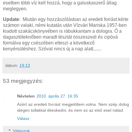
esetben több víz kell hozzá, hogy a galuskaszerű állag
meglegyen.
Update
: Miután egy hozzászólásban az eredeti forrást kérte
számon valaki, némi kutatás után Vízvári Mariska 1957-ben
kiadott szakácskönyvében is rábukkantam a dologra. Ő a
dagasztóteknőben maradt tésztát összeszedi és cipóvá
formálva egy csészében elteszi a következő
kenyérsütéshez. Szóval nincs új a nap alatt.......
dátum:
19:13
53 megjegyzés:
Névtelen
2010. április 27. 16:35
Azért az eredeti forrást megjelöltem volna. Nem szép dolog
idegen tollakkal ékeskedni, és nem ez az első eset nálad.
Válasz
Válaszok