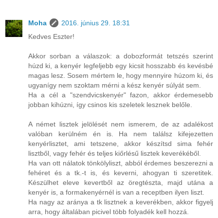
Moha
2016. június 29. 18:31
Kedves Eszter!
Akkor sorban a válaszok: a dobozformát tetszés szerint
húzd ki, a kenyér legfeljebb egy kicsit hosszabb és kevésbé
magas lesz. Sosem mértem le, hogy mennyire húzom ki, és
ugyanígy nem szoktam mérni a kész kenyér súlyát sem.
Ha a cél a "szendvicskenyér" fazon, akkor érdemesebb
jobban kihúzni, így csinos kis szeletek lesznek belőle.
A német lisztek jelölését nem ismerem, de az adalékost
valóban kerülném én is. Ha nem találsz kifejezetten
kenyérlisztet, ami tetszene, akkor készítsd sima fehér
lisztből, vagy fehér és teljes kiőrlésű lisztek keverékéből.
Ha van ott nálatok tönkölyliszt, abból érdemes beszerezni a
fehéret és a tk.-t is, és keverni, ahogyan ti szeretitek.
Készülhet eleve kevertből az öregtészta, majd utána a
kenyér is, a formakenyérnél is van a receptben ilyen liszt.
Ha nagy az aránya a tk lisztnek a keverékben, akkor figyelj
arra, hogy általában picivel több folyadék kell hozzá.