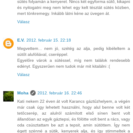
sütés folyamán a kenyeret. Nincs két egyforma sütő, kikapni
és nyitogatni meg nem lehet egy kelt tésztát sütés közben,
mert tönkremegy. Inkább látni kéne az üvegen át.
Válasz
E.V.
2012. február 15. 22:18
Megvettem... nem jó, szétég az alja, pedig kibéleltem a
sütőt alufóliával, cseréppel.
Egyelőre várok a sütéssel, míg nem találok rendesebb
edényt. Egyszerűen nem tudok már mit kitalálni :(
Válasz
Moha
2012. február 16. 22:46
Kati nekem 22 éven át volt Karancs gáztűzhelyem, a végén
már csak úgy lehetett használni, hogy alul benne volt két
tetőcserép, az alulról számított első sínen bent volt
állandóan az egyik gáztepsi, és fölötte volt bent a rács, vagy
oda csúsztattam be azt a tepsit, amin sütöttem. Így nem
égett szénné a sütik, kenyerek alja, és így stimmeltek a