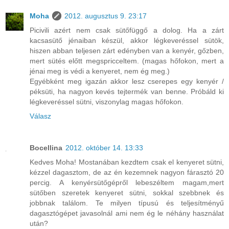
Moha
2012. augusztus 9. 23:17
Picivili azért nem csak sütőfüggő a dolog. Ha a zárt
kacsasütő jénaiban készül, akkor légkeveréssel sütök,
hiszen abban teljesen zárt edényben van a kenyér, gőzben,
mert sütés előtt megspricceltem. (magas hőfokon, mert a
jénai meg is védi a kenyeret, nem ég meg.)
Egyébként meg igazán akkor lesz cserepes egy kenyér /
péksüti, ha nagyon kevés tejtermék van benne. Próbáld ki
légkeveréssel sütni, viszonylag magas hőfokon.
Válasz
Bocellina
2012. október 14. 13:33
Kedves Moha! Mostanában kezdtem csak el kenyeret sütni,
kézzel dagasztom, de az én kezemnek nagyon fárasztó 20
percig. A kenyérsütőgépről lebeszéltem magam,mert
sütőben szeretek kenyeret sütni, sokkal szebbnek és
jobbnak találom. Te milyen típusú és teljesítményű
dagasztógépet javasolnál ami nem ég le néhány használat
után?