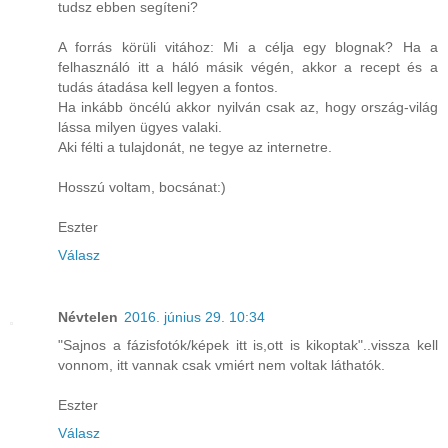
tudsz ebben segíteni?
A forrás körüli vitához: Mi a célja egy blognak? Ha a
felhasználó itt a háló másik végén, akkor a recept és a
tudás átadása kell legyen a fontos.
Ha inkább öncélú akkor nyilván csak az, hogy ország-világ
lássa milyen ügyes valaki.
Aki félti a tulajdonát, ne tegye az internetre.
Hosszú voltam, bocsánat:)
Eszter
Válasz
Névtelen
2016. június 29. 10:34
"Sajnos a fázisfotók/képek itt is,ott is kikoptak"..vissza kell
vonnom, itt vannak csak vmiért nem voltak láthatók.
Eszter
Válasz