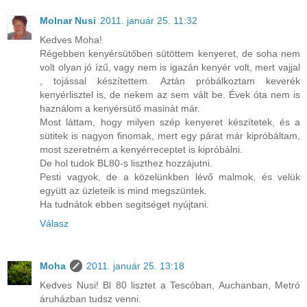
Molnar Nusi
2011. január 25. 11:32
Kedves Moha!
Régebben kenyérsütőben sütöttem kenyeret, de soha nem
volt olyan jó ízű, vagy nem is igazán kenyér volt, mert vajjal
, tojással készítettem. Aztán próbálkoztam keverék
kenyérlisztel is, de nekem az sem vált be. Évek óta nem is
haználom a kenyérsütő masinát már.
Most láttam, hogy milyen szép kenyeret készítetek, és a
sütitek is nagyon finomak, mert egy párat már kipróbáltam,
most szeretném a kenyérreceptet is kipróbálni.
De hol tudok BL80-s liszthez hozzájutni.
Pesti vagyok, de a közelünkben lévő malmok, és velük
együtt az üzleteik is mind megszüntek.
Ha tudnátok ebben segitséget nyújtani.
Válasz
Moha
2011. január 25. 13:18
Kedves Nusi! Bl 80 lisztet a Tescóban, Auchanban, Metró
áruházban tudsz venni.