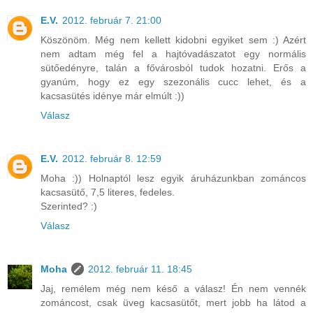
E.V.
2012. február 7. 21:00
Köszönöm. Még nem kellett kidobni egyiket sem :) Azért
nem adtam még fel a hajtóvadászatot egy normális
sütőedényre, talán a fővárosból tudok hozatni. Erős a
gyanúm, hogy ez egy szezonális cucc lehet, és a
kacsasütés idénye már elmúlt :))
Válasz
E.V.
2012. február 8. 12:59
Moha :)) Holnaptól lesz egyik áruházunkban zománcos
kacsasütő, 7,5 literes, fedeles.
Szerinted? :)
Válasz
Moha
2012. február 11. 18:45
Jaj, remélem még nem késő a válasz! Én nem vennék
zománcost, csak üveg kacsasütőt, mert jobb ha látod a