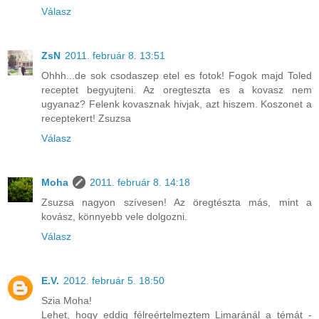
Válasz
ZsN
2011. február 8. 13:51
Ohhh...de sok csodaszep etel es fotok! Fogok majd Toled
receptet begyujteni. Az oregteszta es a kovasz nem
ugyanaz? Felenk kovasznak hivjak, azt hiszem. Koszonet a
receptekert! Zsuzsa
Válasz
Moha
2011. február 8. 14:18
Zsuzsa nagyon szívesen! Az öregtészta más, mint a
kovász, könnyebb vele dolgozni.
Válasz
E.V.
2012. február 5. 18:50
Szia Moha!
Lehet, hogy eddig félreértelmeztem Limaránál a témát -