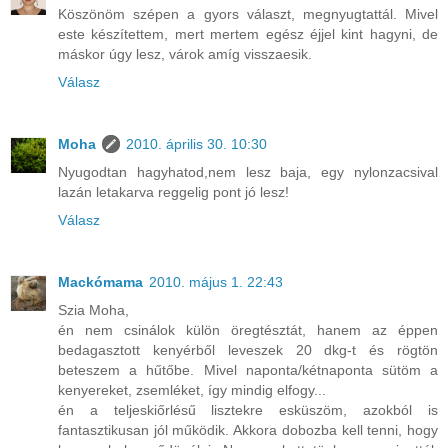
Köszönöm szépen a gyors választ, megnyugtattál. Mivel
este készítettem, mert mertem egész éjjel kint hagyni, de
máskor úgy lesz, várok amíg visszaesik.
Válasz
Moha
2010. április 30. 10:30
Nyugodtan hagyhatod,nem lesz baja, egy nylonzacsival
lazán letakarva reggelig pont jó lesz!
Válasz
Mackómama
2010. május 1. 22:43
Szia Moha,
én nem csinálok külön öregtésztát, hanem az éppen
bedagasztott kenyérből leveszek 20 dkg-t és rögtön
beteszem a hűtőbe. Mivel naponta/kétnaponta sütöm a
kenyereket, zsemléket, így mindig elfogy...
én a teljeskiőrlésű lisztekre esküszöm, azokból is
fantasztikusan jól működik. Akkora dobozba kell tenni, hogy