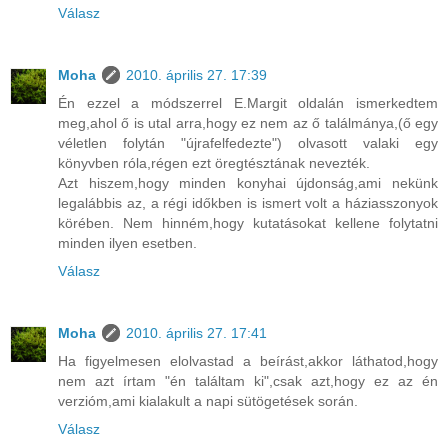
Válasz
Moha
2010. április 27. 17:39
Én ezzel a módszerrel E.Margit oldalán ismerkedtem
meg,ahol ő is utal arra,hogy ez nem az ő találmánya,(ő egy
véletlen folytán "újrafelfedezte") olvasott valaki egy
könyvben róla,régen ezt öregtésztának nevezték.
Azt hiszem,hogy minden konyhai újdonság,ami nekünk
legalábbis az, a régi időkben is ismert volt a háziasszonyok
körében. Nem hinném,hogy kutatásokat kellene folytatni
minden ilyen esetben.
Válasz
Moha
2010. április 27. 17:41
Ha figyelmesen elolvastad a beírást,akkor láthatod,hogy
nem azt írtam "én találtam ki",csak azt,hogy ez az én
verzióm,ami kialakult a napi sütögetések során.
Válasz