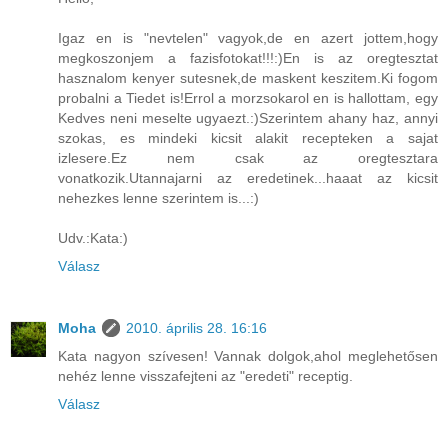
Igaz en is "nevtelen" vagyok,de en azert jottem,hogy
megkoszonjem a fazisfotokat!!!:)En is az oregtesztat
hasznalom kenyer sutesnek,de maskent keszitem.Ki fogom
probalni a Tiedet is!Errol a morzsokarol en is hallottam, egy
Kedves neni meselte ugyaezt.:)Szerintem ahany haz, annyi
szokas, es mindeki kicsit alakit recepteken a sajat
izlesere.Ez nem csak az oregtesztara
vonatkozik.Utannajarni az eredetinek...haaat az kicsit
nehezkes lenne szerintem is...:)
Udv.:Kata:)
Válasz
Moha
2010. április 28. 16:16
Kata nagyon szívesen! Vannak dolgok,ahol meglehetősen
nehéz lenne visszafejteni az "eredeti" receptig.
Válasz