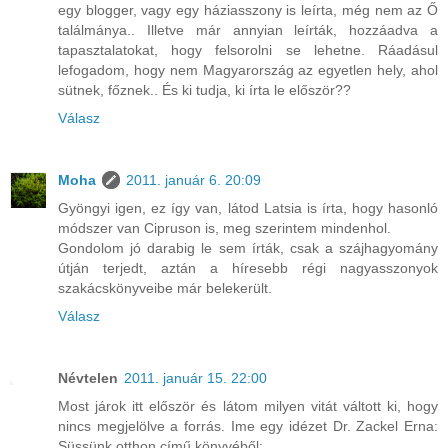
egy blogger, vagy egy háziasszony is leírta, még nem az Ő
találmánya.. Illetve már annyian leírták, hozzáadva a
tapasztalatokat, hogy felsorolni se lehetne. Ráadásul
lefogadom, hogy nem Magyarország az egyetlen hely, ahol
sütnek, főznek.. És ki tudja, ki írta le először??
Válasz
Moha
2011. január 6. 20:09
Gyöngyi igen, ez így van, látod Latsia is írta, hogy hasonló
módszer van Cipruson is, meg szerintem mindenhol.
Gondolom jó darabig le sem írták, csak a szájhagyomány
útján terjedt, aztán a híresebb régi nagyasszonyok
szakácskönyveibe már belekerült.
Válasz
Névtelen
2011. január 15. 22:00
Most járok itt először és látom milyen vitát váltott ki, hogy
nincs megjelölve a forrás. Ime egy idézet Dr. Zackel Erna:
Süssünk otthon című könyvéből: