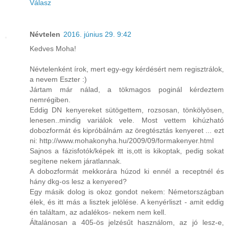
Válasz
Névtelen
2016. június 29. 9:42
Kedves Moha!
Névtelenként írok, mert egy-egy kérdésért nem regisztrálok,
a nevem Eszter :)
Jártam már nálad, a tökmagos poginál kérdeztem
nemrégiben.
Eddig DN kenyereket sütögettem, rozsosan, tönkölyösen,
lenesen..mindig variálok vele. Most vettem kihúzható
dobozformát és kipróbálnám az öregtésztás kenyeret ... ezt
ni: http://www.mohakonyha.hu/2009/09/formakenyer.html
Sajnos a fázisfotók/képek itt is,ott is kikoptak, pedig sokat
segítene nekem járatlannak.
A dobozformát mekkorára húzod ki ennél a receptnél és
hány dkg-os lesz a kenyered?
Egy másik dolog is okoz gondot nekem: Németországban
élek, és itt más a lisztek jelölése. A kenyérliszt - amit eddig
én találtam, az adalékos- nekem nem kell.
Általánosan a 405-ös jelzésűt használom, az jó lesz-e,