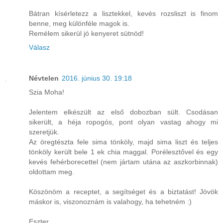
Bátran kísérletezz a lisztekkel, kevés rozsliszt is finom
benne, meg különféle magok is.
Remélem sikerül jó kenyeret sütnöd!
Válasz
Névtelen
2016. június 30. 19:18
Szia Moha!
Jelentem elkészült az első dobozban sült. Csodásan
sikerült, a héja ropogós, pont olyan vastag ahogy mi
szeretjük.
Az öregtészta fele sima tönköly, majd sima liszt és teljes
tönköly került bele 1 ek chia maggal. Porélesztővel és egy
kevés fehérborecettel (nem jártam utána az aszkorbinnak)
oldottam meg.
Köszönöm a receptet, a segítséget és a biztatást! Jövök
máskor is, viszonoznám is valahogy, ha tehetném :)
Eszter