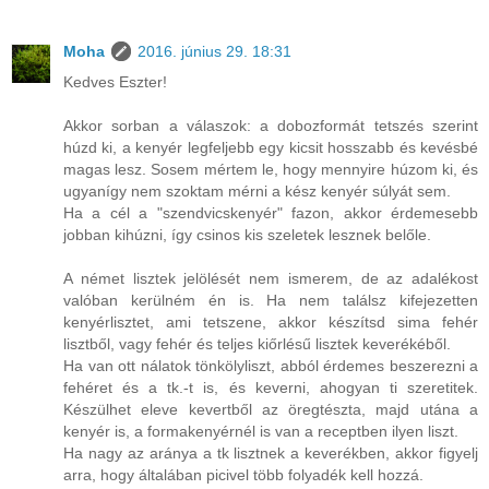
Moha
2016. június 29. 18:31
Kedves Eszter!
Akkor sorban a válaszok: a dobozformát tetszés szerint
húzd ki, a kenyér legfeljebb egy kicsit hosszabb és kevésbé
magas lesz. Sosem mértem le, hogy mennyire húzom ki, és
ugyanígy nem szoktam mérni a kész kenyér súlyát sem.
Ha a cél a "szendvicskenyér" fazon, akkor érdemesebb
jobban kihúzni, így csinos kis szeletek lesznek belőle.
A német lisztek jelölését nem ismerem, de az adalékost
valóban kerülném én is. Ha nem találsz kifejezetten
kenyérlisztet, ami tetszene, akkor készítsd sima fehér
lisztből, vagy fehér és teljes kiőrlésű lisztek keverékéből.
Ha van ott nálatok tönkölyliszt, abból érdemes beszerezni a
fehéret és a tk.-t is, és keverni, ahogyan ti szeretitek.
Készülhet eleve kevertből az öregtészta, majd utána a
kenyér is, a formakenyérnél is van a receptben ilyen liszt.
Ha nagy az aránya a tk lisztnek a keverékben, akkor figyelj
arra, hogy általában picivel több folyadék kell hozzá.