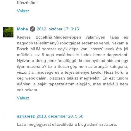
Köszönöm!
Válasz
Moha
2012. október 17. 0:15
Kedves Bocellina!Mindenképpen valamilyen tálas és
nagyobb teljesítményű robotgépet érdemes venni. Nekem a
Bosch MUM sorozat egyik gépe van, hosszú évek óta jól
működik, az 5 tagú családnak is tudok benne dagasztani.
Nyilván a dolog pénztárcafüggő, ki mennyit tud áldozni egy
ilyen masinára? Ez a Bosch gép nem az aranyár kategória,
viszont a minősége és a teljesítménye kiváló. Nézz körül a
cég weboldalán, biztosan találsz megfelelőt. Én ezt tudom
ajánlani a saját tapasztalatom alapján, más márkájú nem
volt nekem.
Válasz
szKaresz
2013. december 20. 5:50
Ezt a megjegyzést eltávolította a blog adminisztrátora.