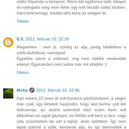
sütés folyamán a kenyeret. Nincs két egyforma sütő, kikapni
és nyitogatni meg nem lehet egy kelt tésztát sütés közben,
mert tönkremegy. Inkább látni kéne az üvegen át.
Válasz
E.V.
2012. február 15. 22:18
Megvettem... nem jó, szétég az alja, pedig kibéleltem a
sütőt alufóliával, cseréppel.
Egyelőre várok a sütéssel, míg nem találok rendesebb
edényt. Egyszerűen nem tudok már mit kitalálni :(
Válasz
Moha
2012. február 16. 22:46
Kati nekem 22 éven át volt Karancs gáztűzhelyem, a végén
már csak úgy lehetett használni, hogy alul benne volt két
tetőcserép, az alulról számított első sínen bent volt
állandóan az egyik gáztepsi, és fölötte volt bent a rács, vagy
oda csúsztattam be azt a tepsit, amin sütöttem. Így nem
égett szénné a sütik, kenyerek alja, és így stimmeltek a