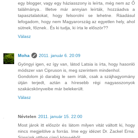
egy blogger, vagy egy háziasszony is leírta, még nem az Ő
találmánya.. Illetve már annyian leírták, hozzáadva a
tapasztalatokat, hogy felsorolni se lehetne. Ráadásul
lefogadom, hogy nem Magyarország az egyetlen hely, ahol
sütnek, főznek.. És ki tudja, ki írta le először??
Válasz
Moha
2011. január 6. 20:09
Gyöngyi igen, ez így van, látod Latsia is írta, hogy hasonló
módszer van Cipruson is, meg szerintem mindenhol.
Gondolom jó darabig le sem írták, csak a szájhagyomány
útján terjedt, aztán a híresebb régi nagyasszonyok
szakácskönyveibe már belekerült.
Válasz
Névtelen
2011. január 15. 22:00
Most járok itt először és látom milyen vitát váltott ki, hogy
nincs megjelölve a forrás. Ime egy idézet Dr. Zackel Erna:
Süssünk otthon című könyvéből: