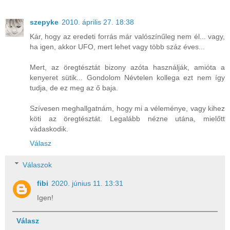
szepyke
2010. április 27. 18:38
Kár, hogy az eredeti forrás már valószínűleg nem él... vagy,
ha igen, akkor UFO, mert lehet vagy több száz éves...
Mert, az öregtésztát bizony azóta használják, amióta a
kenyeret sütik... Gondolom Névtelen kollega ezt nem így
tudja, de ez meg az ő baja.
Szívesen meghallgatnám, hogy mi a véleménye, vagy kihez
köti az öregtésztát. Legalább nézne utána, mielőtt
vádaskodik.
Válasz
Válaszok
fibi
2020. június 11. 13:31
Igen!
Válasz