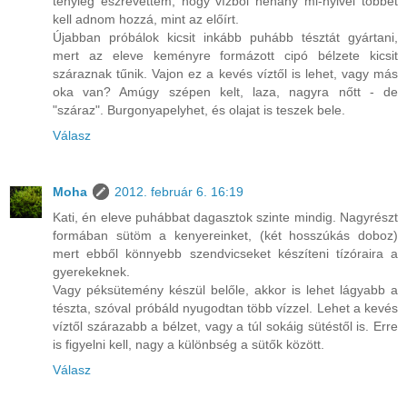
tényleg észrevettem, hogy vízből néhány ml-nyivel többet
kell adnom hozzá, mint az előírt.
Újabban próbálok kicsit inkább puhább tésztát gyártani,
mert az eleve keményre formázott cipó bélzete kicsit
száraznak tűnik. Vajon ez a kevés víztől is lehet, vagy más
oka van? Amúgy szépen kelt, laza, nagyra nőtt - de
"száraz". Burgonyapelyhet, és olajat is teszek bele.
Válasz
Moha
2012. február 6. 16:19
Kati, én eleve puhábbat dagasztok szinte mindig. Nagyrészt
formában sütöm a kenyereinket, (két hosszúkás doboz)
mert ebből könnyebb szendvicseket készíteni tízóraira a
gyerekeknek.
Vagy péksütemény készül belőle, akkor is lehet lágyabb a
tészta, szóval próbáld nyugodtan több vízzel. Lehet a kevés
víztől szárazabb a bélzet, vagy a túl sokáig sütéstől is. Erre
is figyelni kell, nagy a különbség a sütők között.
Válasz