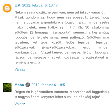
E.V.
2012. február 6. 18:47
Nekem sajna gáztűzhelyem van, nem ad túl sok variációt.
Másik gondom az, hogy nem cserepesedik. Lehet, hogy
nem is ugyanarra gondolunk e fogalom alatt, mindenesetre
hiába fülelek, nem hallok semmit :) Kb. 30 alkalommal
sütöttem (2 hónapja másnaponta), semmi... a héj amúgy
ropogós, de felülete sima, nem pattogzó. Sütöttem már
tepsiben, két tepsi között, fedős tepsiben, tepsiben
sütőzacsival, jénai+sütőzacskóban, ergo minden
kombinációban. Vízzel kenve, permezve, félúton kibontva,
rácson permetezve - süket. Kovásszal, öregtésztával is,
reménytelen... :(
Válasz
Moha
2012. február 6. 19:51
Régen én is gázsütőben sütöttem. A cserepektől függetlenül
is nagyon finom kenyeret lehet sütni, ne bánkódj rajta!
Válasz