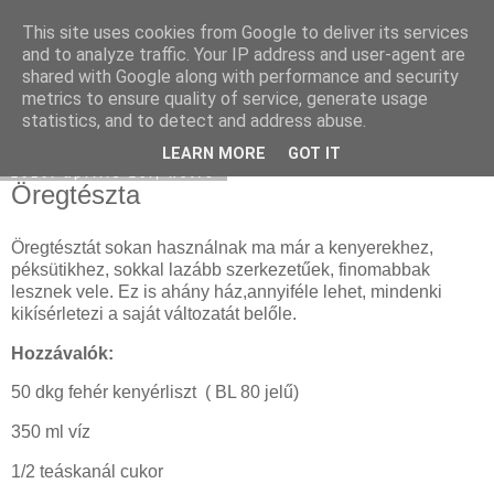
This site uses cookies from Google to deliver its services
Moha Konyha
and to analyze traffic. Your IP address and user-agent are
shared with Google along with performance and security
metrics to ensure quality of service, generate usage
statistics, and to detect and address abuse.
▼
LEARN MORE
GOT IT
2010. április 26., hétfő
Öregtészta
Öregtésztát sokan használnak ma már a kenyerekhez,
péksütikhez, sokkal lazább szerkezetűek, finomabbak
lesznek vele. Ez is ahány ház,annyiféle lehet, mindenki
kikísérletezi a saját változatát belőle.
Hozzávalók:
50 dkg fehér kenyérliszt ( BL 80 jelű)
350 ml víz
1/2 teáskanál cukor