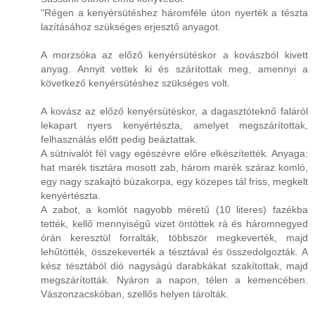
"Régen a kenyérsütéshez háromféle úton nyerték a tészta
lazításához szükséges erjesztő anyagot.
A morzsóka az előző kenyérsütéskor a kovászból kivett
anyag. Annyit vettek ki és szárítottak meg, amennyi a
következő kenyérsütéshez szükséges volt.
A kovász az előző kenyérsütéskor, a dagasztóteknő faláról
lekapart nyers kenyértészta, amelyet megszárítottak,
felhasználás előtt pedig beáztattak.
A sütnivalót fél vagy egészévre előre elkészítették. Anyaga:
hat marék tisztára mosott zab, három marék száraz komló,
egy nagy szakajtó búzakorpa, egy közepes tál friss, megkelt
kenyértészta.
A zabot, a komlót nagyobb méretű (10 literes) fazékba
tették, kellő mennyiségű vizet öntöttek rá és háromnegyed
órán keresztül forralták, többször megkeverték, majd
lehűtötték, összekeverték a tésztával és összedolgozták. A
kész tésztából dió nagyságú darabkákat szakítottak, majd
megszárították. Nyáron a napon, télen a kemencében.
Vászonzacskóban, szellős helyen tárolták.