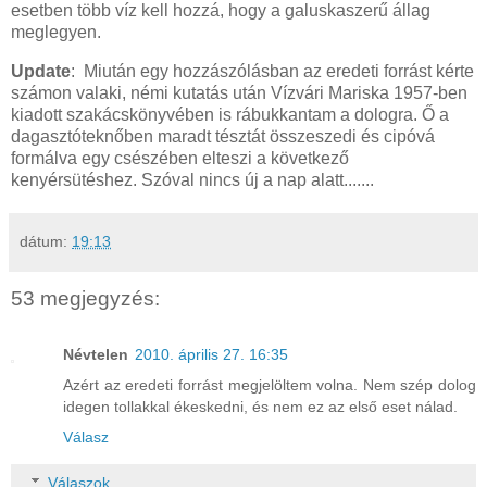
esetben több víz kell hozzá, hogy a galuskaszerű állag
meglegyen.
Update
: Miután egy hozzászólásban az eredeti forrást kérte
számon valaki, némi kutatás után Vízvári Mariska 1957-ben
kiadott szakácskönyvében is rábukkantam a dologra. Ő a
dagasztóteknőben maradt tésztát összeszedi és cipóvá
formálva egy csészében elteszi a következő
kenyérsütéshez. Szóval nincs új a nap alatt.......
dátum:
19:13
53 megjegyzés:
Névtelen
2010. április 27. 16:35
Azért az eredeti forrást megjelöltem volna. Nem szép dolog
idegen tollakkal ékeskedni, és nem ez az első eset nálad.
Válasz
Válaszok