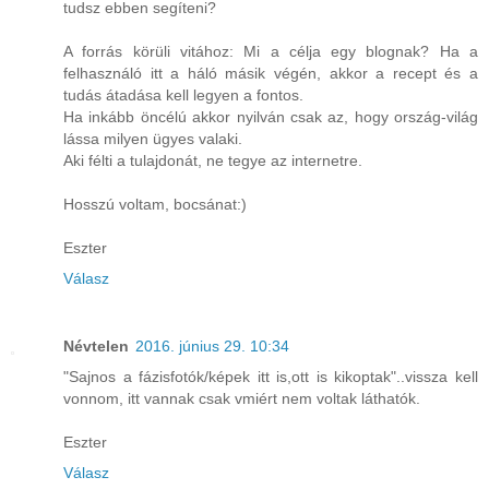
tudsz ebben segíteni?
A forrás körüli vitához: Mi a célja egy blognak? Ha a
felhasználó itt a háló másik végén, akkor a recept és a
tudás átadása kell legyen a fontos.
Ha inkább öncélú akkor nyilván csak az, hogy ország-világ
lássa milyen ügyes valaki.
Aki félti a tulajdonát, ne tegye az internetre.
Hosszú voltam, bocsánat:)
Eszter
Válasz
Névtelen
2016. június 29. 10:34
"Sajnos a fázisfotók/képek itt is,ott is kikoptak"..vissza kell
vonnom, itt vannak csak vmiért nem voltak láthatók.
Eszter
Válasz