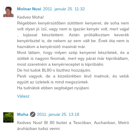
Molnar Nusi
2011. január 25. 11:32
Kedves Moha!
Régebben kenyérsütőben sütöttem kenyeret, de soha nem
volt olyan jó ízű, vagy nem is igazán kenyér volt, mert vajjal
, tojással készítettem. Aztán próbálkoztam keverék
kenyérlisztel is, de nekem az sem vált be. Évek óta nem is
haználom a kenyérsütő masinát már.
Most láttam, hogy milyen szép kenyeret készítetek, és a
sütitek is nagyon finomak, mert egy párat már kipróbáltam,
most szeretném a kenyérreceptet is kipróbálni.
De hol tudok BL80-s liszthez hozzájutni.
Pesti vagyok, de a közelünkben lévő malmok, és velük
együtt az üzleteik is mind megszüntek.
Ha tudnátok ebben segitséget nyújtani.
Válasz
Moha
2011. január 25. 13:18
Kedves Nusi! Bl 80 lisztet a Tescóban, Auchanban, Metró
áruházban tudsz venni.