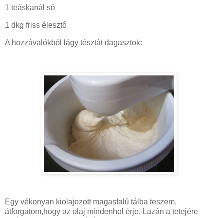
1 teáskanál só
1 dkg friss élesztő
A hozzávalókból lágy tésztát dagasztok:
Egy vékonyan kiolajozott magasfalú tálba teszem,
átforgatom,hogy az olaj mindenhol érje. Lazán a tetejére