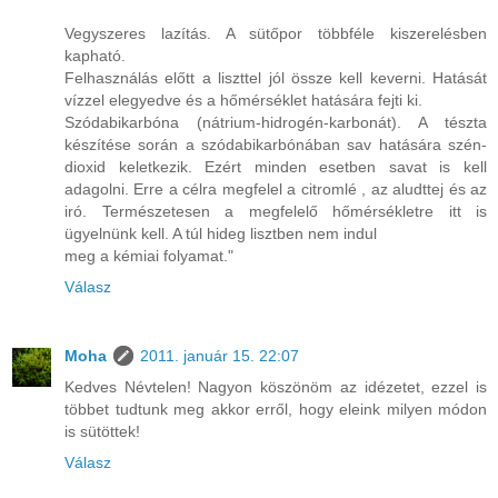
Vegyszeres lazítás. A sütőpor többféle kiszerelésben
kapható.
Felhasználás előtt a liszttel jól össze kell keverni. Hatását
vízzel elegyedve és a hőmérséklet hatására fejti ki.
Szódabikarbóna (nátrium-hidrogén-karbonát). A tészta
készítése során a szódabikarbónában sav hatására szén-
dioxid keletkezik. Ezért minden esetben savat is kell
adagolni. Erre a célra megfelel a citromlé , az aludttej és az
iró. Természetesen a megfelelő hőmérsékletre itt is
ügyelnünk kell. A túl hideg lisztben nem indul
meg a kémiai folyamat."
Válasz
Moha
2011. január 15. 22:07
Kedves Névtelen! Nagyon köszönöm az idézetet, ezzel is
többet tudtunk meg akkor erről, hogy eleink milyen módon
is sütöttek!
Válasz