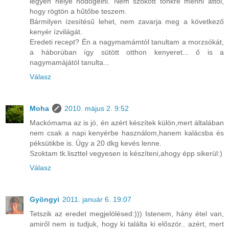
legyen helye nődögélni. Nem szokott tönkre menni attól,
hogy rögtön a hűtőbe teszem.
Bármilyen ízesítésű lehet, nem zavarja meg a következő
kenyér ízvilágát.
Eredeti recept? Én a nagymamámtól tanultam a morzsókát,
a háborúban így sütött otthon kenyeret... ő is a
nagymamájától tanulta...
Válasz
Moha
2010. május 2. 9:52
Mackómama az is jó, én azért készítek külön,mert általában
nem csak a napi kenyérbe használom,hanem kalácsba és
péksütikbe is. Úgy a 20 dkg kevés lenne.
Szoktam tk.liszttel vegyesen is készíteni,ahogy épp sikerül:)
Válasz
Gyöngyi
2011. január 6. 19:07
Tetszik az eredet megjelölésed:))) Istenem, hány étel van,
amiről nem is tudjuk, hogy ki találta ki először.. azért, mert