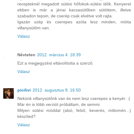
recepteknél megadott sütési hőfokok-sütési idők. Kenyeret
ebben is már a jénai kacsasütőben sütöttem, illetve
szabadon tepsin, de cserép csak elvétve volt rajta.
Igazán szép és cserepes azóta lesz minden, mióta
villanysütőm van.
Válasz
Névtelen
2012. március 4. 18:39
Ezt a megjegyzést eltávolította a szerző.
Válasz
picilivi
2012. augusztus 8. 16:50
Nekünk villanysütőnk van és nem lesz cserepes a kenyér. :(
Már én is több verziót próbáltam, de semmi.
Milyen sütési móddal (alsó, felső, keverés, mittomén...)
készíted?
Válasz