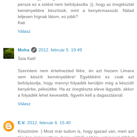
persze ez a sütést nem befolyásolta :)), hogy az öregtésztát
keményebbre készítsük, mint a kenyérmasszát. Nálad
teljesen hígnak látom, ez jobb?
Kati
Válasz
Moha
2012. február 5. 19:49
Szia Kati!
Szerintem nem értelmezted félre, én azt hiszem Limara
sem készíti keményebbre! Egyébként ez csak azt
befolyásolja, hogy mennyi folyadék kerüljön még a készülő
kenyérbe, péksütibe. Ha az öregtészta eleve lágyabb, akkor
a folyadék lehet kevesebb, figyelni kell a dagasztásnál.
Válasz
E.V.
2012. február 6. 15:40
Köszönöm :) Most már tudom is, hogy igazad van, mert azt