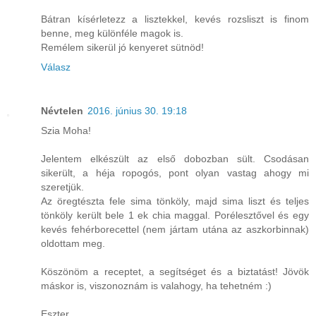
Bátran kísérletezz a lisztekkel, kevés rozsliszt is finom
benne, meg különféle magok is.
Remélem sikerül jó kenyeret sütnöd!
Válasz
Névtelen
2016. június 30. 19:18
Szia Moha!
Jelentem elkészült az első dobozban sült. Csodásan
sikerült, a héja ropogós, pont olyan vastag ahogy mi
szeretjük.
Az öregtészta fele sima tönköly, majd sima liszt és teljes
tönköly került bele 1 ek chia maggal. Porélesztővel és egy
kevés fehérborecettel (nem jártam utána az aszkorbinnak)
oldottam meg.
Köszönöm a receptet, a segítséget és a biztatást! Jövök
máskor is, viszonoznám is valahogy, ha tehetném :)
Eszter