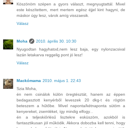
Köszönöm szépen a gyors választ, megnyugtattál. Mivel
este készítettem, mert mertem egész éjjel kint hagyni, de
máskor úgy lesz, várok amíg visszaesik.
Válasz
Moha
2010. április 30. 10:30
Nyugodtan hagyhatod,nem lesz baja, egy nylonzacsival
lazán letakarva reggelig pont jó lesz!
Válasz
Mackómama
2010. május 1. 22:43
Szia Moha,
én nem csinálok külön öregtésztát, hanem az éppen
bedagasztott kenyérből leveszek 20 dkg-t és rögtön
beteszem a hűtőbe. Mivel naponta/kétnaponta sütöm a
kenyereket, zsemléket, így mindig elfogy...
én a teljeskiőrlésű lisztekre esküszöm, azokból is
fantasztikusan jól működik. Akkora dobozba kell tenni, hogy