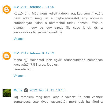
E.V.
2012. február 7. 21:00
Köszönöm. Még nem kellett kidobni egyiket sem :) Azért
nem adtam még fel a hajtóvadászatot egy normális
sütőedényre, talán a fővárosból tudok hozatni. Erős a
gyanúm, hogy ez egy szezonális cucc lehet, és a
kacsasütés idénye már elmúlt :))
Válasz
E.V.
2012. február 8. 12:59
Moha :)) Holnaptól lesz egyik áruházunkban zománcos
kacsasütő, 7,5 literes, fedeles.
Szerinted? :)
Válasz
Moha
2012. február 11. 18:45
Jaj, remélem még nem késő a válasz! Én nem vennék
zománcost, csak üveg kacsasütőt, mert jobb ha látod a