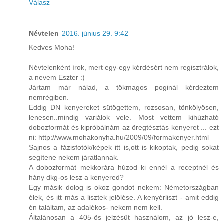
Válasz
Névtelen
2016. június 29. 9:42
Kedves Moha!
Névtelenként írok, mert egy-egy kérdésért nem regisztrálok,
a nevem Eszter :)
Jártam már nálad, a tökmagos poginál kérdeztem
nemrégiben.
Eddig DN kenyereket sütögettem, rozsosan, tönkölyösen,
lenesen..mindig variálok vele. Most vettem kihúzható
dobozformát és kipróbálnám az öregtésztás kenyeret ... ezt
ni: http://www.mohakonyha.hu/2009/09/formakenyer.html
Sajnos a fázisfotók/képek itt is,ott is kikoptak, pedig sokat
segítene nekem járatlannak.
A dobozformát mekkorára húzod ki ennél a receptnél és
hány dkg-os lesz a kenyered?
Egy másik dolog is okoz gondot nekem: Németországban
élek, és itt más a lisztek jelölése. A kenyérliszt - amit eddig
én találtam, az adalékos- nekem nem kell.
Általánosan a 405-ös jelzésűt használom, az jó lesz-e,