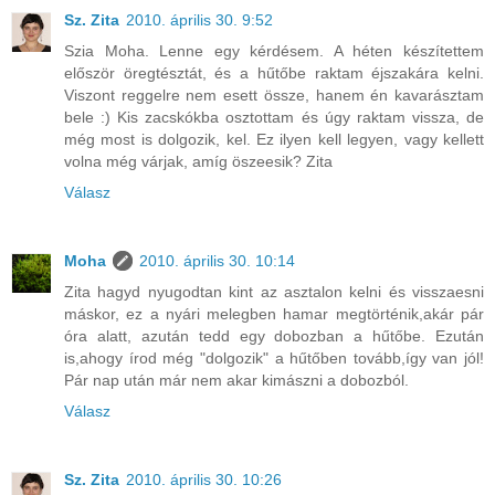
Sz. Zita
2010. április 30. 9:52
Szia Moha. Lenne egy kérdésem. A héten készítettem
először öregtésztát, és a hűtőbe raktam éjszakára kelni.
Viszont reggelre nem esett össze, hanem én kavarásztam
bele :) Kis zacskókba osztottam és úgy raktam vissza, de
még most is dolgozik, kel. Ez ilyen kell legyen, vagy kellett
volna még várjak, amíg öszeesik? Zita
Válasz
Moha
2010. április 30. 10:14
Zita hagyd nyugodtan kint az asztalon kelni és visszaesni
máskor, ez a nyári melegben hamar megtörténik,akár pár
óra alatt, azután tedd egy dobozban a hűtőbe. Ezután
is,ahogy írod még "dolgozik" a hűtőben tovább,így van jól!
Pár nap után már nem akar kimászni a dobozból.
Válasz
Sz. Zita
2010. április 30. 10:26