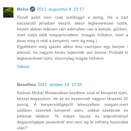
Moha
2012. augusztus 9. 23:17
Picivili azért nem csak sütőfüggő a dolog. Ha a zárt
kacsasütő jénaiban készül, akkor légkeveréssel sütök,
hiszen abban teljesen zárt edényben van a kenyér, gőzben,
mert sütés előtt megspricceltem. (magas hőfokon, mert a
jénai meg is védi a kenyeret, nem ég meg.)
Egyébként meg igazán akkor lesz cserepes egy kenyér /
péksüti, ha nagyon kevés tejtermék van benne. Próbáld ki
légkeveréssel sütni, viszonylag magas hőfokon.
Válasz
Bocellina
2012. október 14. 13:33
Kedves Moha! Mostanában kezdtem csak el kenyeret sütni,
kézzel dagasztom, de az én kezemnek nagyon fárasztó 20
percig. A kenyérsütőgépről lebeszéltem magam,mert
sütőben szeretek kenyeret sütni, sokkal szebbnek és
jobbnak találom. Te milyen típusú és teljesítményű
dagasztógépet javasolnál ami nem ég le néhány használat
után?