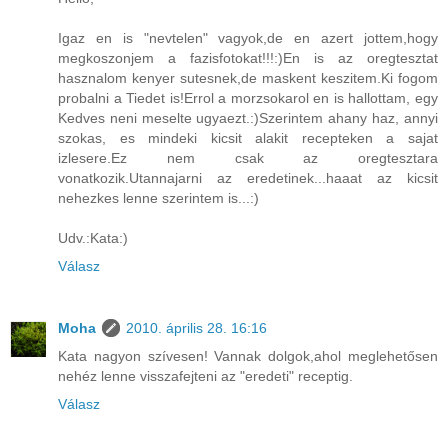
Igaz en is "nevtelen" vagyok,de en azert jottem,hogy
megkoszonjem a fazisfotokat!!!:)En is az oregtesztat
hasznalom kenyer sutesnek,de maskent keszitem.Ki fogom
probalni a Tiedet is!Errol a morzsokarol en is hallottam, egy
Kedves neni meselte ugyaezt.:)Szerintem ahany haz, annyi
szokas, es mindeki kicsit alakit recepteken a sajat
izlesere.Ez nem csak az oregtesztara
vonatkozik.Utannajarni az eredetinek...haaat az kicsit
nehezkes lenne szerintem is...:)
Udv.:Kata:)
Válasz
Moha
2010. április 28. 16:16
Kata nagyon szívesen! Vannak dolgok,ahol meglehetősen
nehéz lenne visszafejteni az "eredeti" receptig.
Válasz