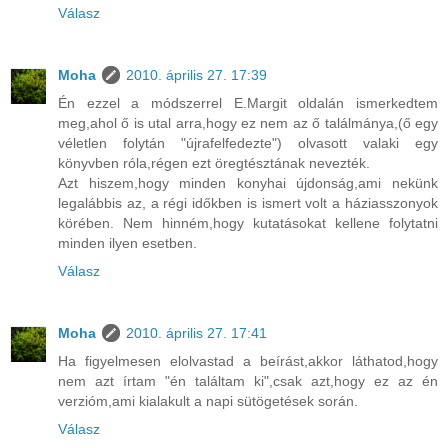
Válasz
Moha
2010. április 27. 17:39
Én ezzel a módszerrel E.Margit oldalán ismerkedtem
meg,ahol ő is utal arra,hogy ez nem az ő találmánya,(ő egy
véletlen folytán "újrafelfedezte") olvasott valaki egy
könyvben róla,régen ezt öregtésztának nevezték.
Azt hiszem,hogy minden konyhai újdonság,ami nekünk
legalábbis az, a régi időkben is ismert volt a háziasszonyok
körében. Nem hinném,hogy kutatásokat kellene folytatni
minden ilyen esetben.
Válasz
Moha
2010. április 27. 17:41
Ha figyelmesen elolvastad a beírást,akkor láthatod,hogy
nem azt írtam "én találtam ki",csak azt,hogy ez az én
verzióm,ami kialakult a napi sütögetések során.
Válasz