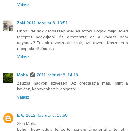
Válasz
ZsN
2011. február 8. 13:51
Ohhh...de sok csodaszep etel es fotok! Fogok majd Toled
receptet begyujteni. Az oregteszta es a kovasz nem
ugyanaz? Felenk kovasznak hivjak, azt hiszem. Koszonet a
receptekert! Zsuzsa
Válasz
Moha
2011. február 8. 14:18
Zsuzsa nagyon szívesen! Az öregtészta más, mint a
kovász, könnyebb vele dolgozni.
Válasz
E.V.
2012. február 5. 18:50
Szia Moha!
Lehet, hogy eddig félreértelmeztem Limaránál a témát -