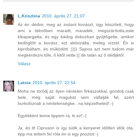
L.Krisztina
2010. április 27. 21:07
Az én dédim, meg az instant kovászt, úgy készített, hogy
ami a teknőben maradt, maradék, megszárította,este
kikapargatta, és egy bádog dobozban gyűjtőgette, amikor
bedöglött a kovász, ezt aktivizálta, meleg vízzel. Én is
kipróbáltam, és működött :)))) Sajnos azt nem tudom már
megkérdezni tőle, ő kitől vette:(( de talán az ő dédijétől .
Válasz
Latsia
2010. április 27. 22:54
Moha ne törődj az ilyen névtelen firkászokkal, gondolj csak
bele, még saját magukat sem vállalják fel, azért
burkolóznak a névtelenségbe...na képzelheted!:-)
Egyébként lenne tippem rá, ki ez!;-)
Ja, és itt Cipruson is így sütik a kenyeret időtlen idők óta,
épp ma tettem fel róla én is egy posztot:-)