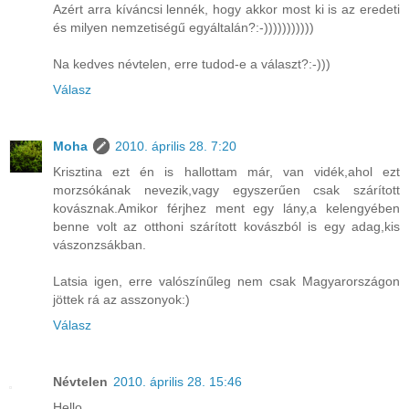
Azért arra kíváncsi lennék, hogy akkor most ki is az eredeti
és milyen nemzetiségű egyáltalán?:-)))))))))))
Na kedves névtelen, erre tudod-e a választ?:-)))
Válasz
Moha
2010. április 28. 7:20
Krisztina ezt én is hallottam már, van vidék,ahol ezt
morzsókának nevezik,vagy egyszerűen csak szárított
kovásznak.Amikor férjhez ment egy lány,a kelengyében
benne volt az otthoni szárított kovászból is egy adag,kis
vászonzsákban.
Latsia igen, erre valószínűleg nem csak Magyarországon
jöttek rá az asszonyok:)
Válasz
Névtelen
2010. április 28. 15:46
Hello,