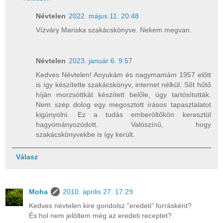
Névtelen
2022. május 11. 20:48
Vízváry Mariska szakácskönyve. Nekem megvan.
Névtelen
2023. január 6. 9:57
Kedves Névtelen! Anyukám és nagymamám 1957 előtt
is így készítette szakácskönyv, internet nélkül. Sőt hűtő
híján morzsóttkát készített belőle, úgy tartósították.
Nem szép dolog egy megosztott írásos tapasztalatot
kigúnyolni. Ez a tudás emberöltőkön keresztül
hagyományozódott. Valószínű, hogy
szakácskönyvekbe is így került.
Válasz
Moha
2010. április 27. 17:29
Kedves névtelen kire gondolsz "eredeti" forrásként?
És hol nem jelöltem még az eredeti receptet?