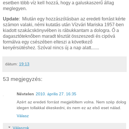
esetben több víz kell hozzá, hogy a galuskaszerű állag
meglegyen.
Update
: Miután egy hozzászólásban az eredeti forrást kérte
számon valaki, némi kutatás után Vízvári Mariska 1957-ben
kiadott szakácskönyvében is rábukkantam a dologra. Ő a
dagasztóteknőben maradt tésztát összeszedi és cipóvá
formálva egy csészében elteszi a következő
kenyérsütéshez. Szóval nincs új a nap alatt.......
dátum:
19:13
53 megjegyzés:
Névtelen
2010. április 27. 16:35
Azért az eredeti forrást megjelöltem volna. Nem szép dolog
idegen tollakkal ékeskedni, és nem ez az első eset nálad.
Válasz
Válaszok