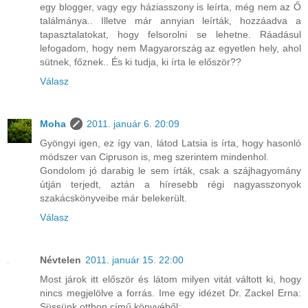
egy blogger, vagy egy háziasszony is leírta, még nem az Ő
találmánya.. Illetve már annyian leírták, hozzáadva a
tapasztalatokat, hogy felsorolni se lehetne. Ráadásul
lefogadom, hogy nem Magyarország az egyetlen hely, ahol
sütnek, főznek.. És ki tudja, ki írta le először??
Válasz
Moha
2011. január 6. 20:09
Gyöngyi igen, ez így van, látod Latsia is írta, hogy hasonló
módszer van Cipruson is, meg szerintem mindenhol.
Gondolom jó darabig le sem írták, csak a szájhagyomány
útján terjedt, aztán a híresebb régi nagyasszonyok
szakácskönyveibe már belekerült.
Válasz
Névtelen
2011. január 15. 22:00
Most járok itt először és látom milyen vitát váltott ki, hogy
nincs megjelölve a forrás. Ime egy idézet Dr. Zackel Erna:
Süssünk otthon című könyvéből: