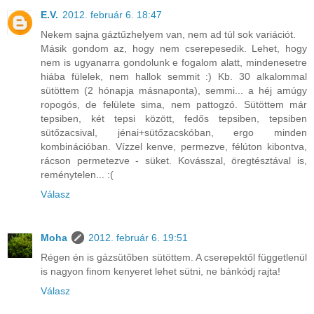
E.V.
2012. február 6. 18:47
Nekem sajna gáztűzhelyem van, nem ad túl sok variációt.
Másik gondom az, hogy nem cserepesedik. Lehet, hogy
nem is ugyanarra gondolunk e fogalom alatt, mindenesetre
hiába fülelek, nem hallok semmit :) Kb. 30 alkalommal
sütöttem (2 hónapja másnaponta), semmi... a héj amúgy
ropogós, de felülete sima, nem pattogzó. Sütöttem már
tepsiben, két tepsi között, fedős tepsiben, tepsiben
sütőzacsival, jénai+sütőzacskóban, ergo minden
kombinációban. Vízzel kenve, permezve, félúton kibontva,
rácson permetezve - süket. Kovásszal, öregtésztával is,
reménytelen... :(
Válasz
Moha
2012. február 6. 19:51
Régen én is gázsütőben sütöttem. A cserepektől függetlenül
is nagyon finom kenyeret lehet sütni, ne bánkódj rajta!
Válasz