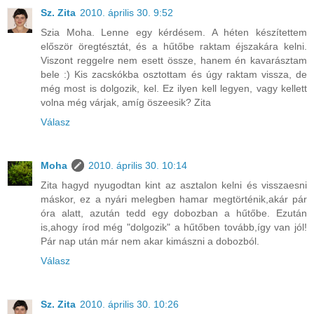
Sz. Zita
2010. április 30. 9:52
Szia Moha. Lenne egy kérdésem. A héten készítettem
először öregtésztát, és a hűtőbe raktam éjszakára kelni.
Viszont reggelre nem esett össze, hanem én kavarásztam
bele :) Kis zacskókba osztottam és úgy raktam vissza, de
még most is dolgozik, kel. Ez ilyen kell legyen, vagy kellett
volna még várjak, amíg öszeesik? Zita
Válasz
Moha
2010. április 30. 10:14
Zita hagyd nyugodtan kint az asztalon kelni és visszaesni
máskor, ez a nyári melegben hamar megtörténik,akár pár
óra alatt, azután tedd egy dobozban a hűtőbe. Ezután
is,ahogy írod még "dolgozik" a hűtőben tovább,így van jól!
Pár nap után már nem akar kimászni a dobozból.
Válasz
Sz. Zita
2010. április 30. 10:26