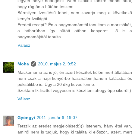
legyen helye nődögélni. Nem szokott tönkre menni attól,
hogy rögtön a hűtőbe teszem.
Bármilyen ízesítésű lehet, nem zavarja meg a következő
kenyér ízvilágát.
Eredeti recept? Én a nagymamámtól tanultam a morzsókát,
a háborúban így sütött otthon kenyeret... ő is a
nagymamájától tanulta...
Válasz
Moha
2010. május 2. 9:52
Mackómama az is jó, én azért készítek külön,mert általában
nem csak a napi kenyérbe használom,hanem kalácsba és
péksütikbe is. Úgy a 20 dkg kevés lenne.
Szoktam tk.liszttel vegyesen is készíteni,ahogy épp sikerül:)
Válasz
Gyöngyi
2011. január 6. 19:07
Tetszik az eredet megjelölésed:))) Istenem, hány étel van,
amiről nem is tudjuk, hogy ki találta ki először.. azért, mert