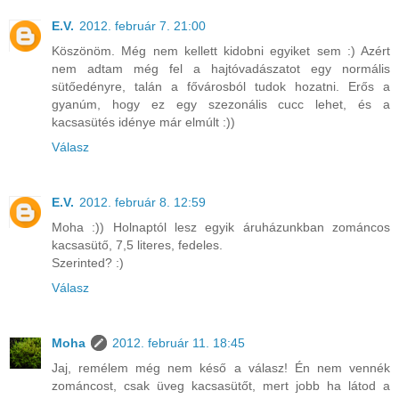
E.V.
2012. február 7. 21:00
Köszönöm. Még nem kellett kidobni egyiket sem :) Azért
nem adtam még fel a hajtóvadászatot egy normális
sütőedényre, talán a fővárosból tudok hozatni. Erős a
gyanúm, hogy ez egy szezonális cucc lehet, és a
kacsasütés idénye már elmúlt :))
Válasz
E.V.
2012. február 8. 12:59
Moha :)) Holnaptól lesz egyik áruházunkban zománcos
kacsasütő, 7,5 literes, fedeles.
Szerinted? :)
Válasz
Moha
2012. február 11. 18:45
Jaj, remélem még nem késő a válasz! Én nem vennék
zománcost, csak üveg kacsasütőt, mert jobb ha látod a