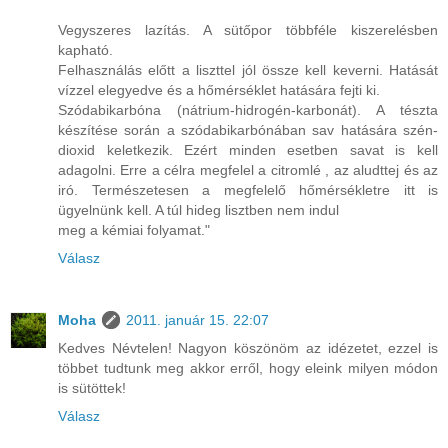
Vegyszeres lazítás. A sütőpor többféle kiszerelésben
kapható.
Felhasználás előtt a liszttel jól össze kell keverni. Hatását
vízzel elegyedve és a hőmérséklet hatására fejti ki.
Szódabikarbóna (nátrium-hidrogén-karbonát). A tészta
készítése során a szódabikarbónában sav hatására szén-
dioxid keletkezik. Ezért minden esetben savat is kell
adagolni. Erre a célra megfelel a citromlé , az aludttej és az
iró. Természetesen a megfelelő hőmérsékletre itt is
ügyelnünk kell. A túl hideg lisztben nem indul
meg a kémiai folyamat."
Válasz
Moha
2011. január 15. 22:07
Kedves Névtelen! Nagyon köszönöm az idézetet, ezzel is
többet tudtunk meg akkor erről, hogy eleink milyen módon
is sütöttek!
Válasz