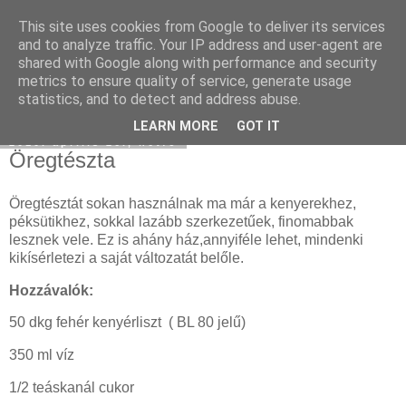
This site uses cookies from Google to deliver its services
Moha Konyha
and to analyze traffic. Your IP address and user-agent are
shared with Google along with performance and security
metrics to ensure quality of service, generate usage
statistics, and to detect and address abuse.
▼
LEARN MORE
GOT IT
2010. április 26., hétfő
Öregtészta
Öregtésztát sokan használnak ma már a kenyerekhez,
péksütikhez, sokkal lazább szerkezetűek, finomabbak
lesznek vele. Ez is ahány ház,annyiféle lehet, mindenki
kikísérletezi a saját változatát belőle.
Hozzávalók:
50 dkg fehér kenyérliszt ( BL 80 jelű)
350 ml víz
1/2 teáskanál cukor