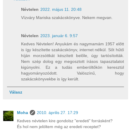
Névtelen
2022. május 11. 20:48
Vízváry Mariska szakácskönyve. Nekem megvan.
Névtelen
2023. január 6. 9:57
Kedves Névtelen! Anyukám és nagymamám 1957 előtt
is így készítette szakácskönyv, internet nélkül. Sőt hűtő
híján morzsóttkát készített belőle, úgy tartósították.
Nem szép dolog egy megosztott írásos tapasztalatot
kigúnyolni. Ez a tudás emberöltőkön keresztül
hagyományozódott. Valószínű, hogy
szakácskönyvekbe is így került.
Válasz
Moha
2010. április 27. 17:29
Kedves névtelen kire gondolsz "eredeti" forrásként?
És hol nem jelöltem még az eredeti receptet?