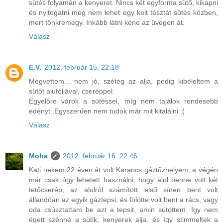
sütés folyamán a kenyeret. Nincs két egyforma sütő, kikapni
és nyitogatni meg nem lehet egy kelt tésztát sütés közben,
mert tönkremegy. Inkább látni kéne az üvegen át.
Válasz
E.V.
2012. február 15. 22:18
Megvettem... nem jó, szétég az alja, pedig kibéleltem a
sütőt alufóliával, cseréppel.
Egyelőre várok a sütéssel, míg nem találok rendesebb
edényt. Egyszerűen nem tudok már mit kitalálni :(
Válasz
Moha
2012. február 16. 22:46
Kati nekem 22 éven át volt Karancs gáztűzhelyem, a végén
már csak úgy lehetett használni, hogy alul benne volt két
tetőcserép, az alulról számított első sínen bent volt
állandóan az egyik gáztepsi, és fölötte volt bent a rács, vagy
oda csúsztattam be azt a tepsit, amin sütöttem. Így nem
égett szénné a sütik, kenyerek alja, és így stimmeltek a