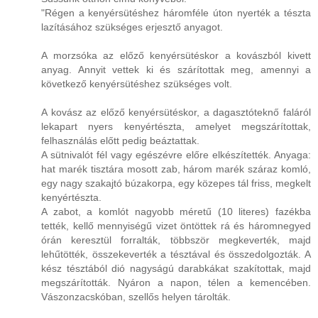
"Régen a kenyérsütéshez háromféle úton nyerték a tészta
lazításához szükséges erjesztő anyagot.
A morzsóka az előző kenyérsütéskor a kovászból kivett
anyag. Annyit vettek ki és szárítottak meg, amennyi a
következő kenyérsütéshez szükséges volt.
A kovász az előző kenyérsütéskor, a dagasztóteknő faláról
lekapart nyers kenyértészta, amelyet megszárítottak,
felhasználás előtt pedig beáztattak.
A sütnivalót fél vagy egészévre előre elkészítették. Anyaga:
hat marék tisztára mosott zab, három marék száraz komló,
egy nagy szakajtó búzakorpa, egy közepes tál friss, megkelt
kenyértészta.
A zabot, a komlót nagyobb méretű (10 literes) fazékba
tették, kellő mennyiségű vizet öntöttek rá és háromnegyed
órán keresztül forralták, többször megkeverték, majd
lehűtötték, összekeverték a tésztával és összedolgozták. A
kész tésztából dió nagyságú darabkákat szakítottak, majd
megszárították. Nyáron a napon, télen a kemencében.
Vászonzacskóban, szellős helyen tárolták.