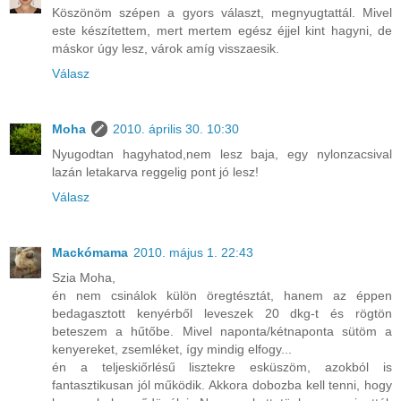
Köszönöm szépen a gyors választ, megnyugtattál. Mivel
este készítettem, mert mertem egész éjjel kint hagyni, de
máskor úgy lesz, várok amíg visszaesik.
Válasz
Moha
2010. április 30. 10:30
Nyugodtan hagyhatod,nem lesz baja, egy nylonzacsival
lazán letakarva reggelig pont jó lesz!
Válasz
Mackómama
2010. május 1. 22:43
Szia Moha,
én nem csinálok külön öregtésztát, hanem az éppen
bedagasztott kenyérből leveszek 20 dkg-t és rögtön
beteszem a hűtőbe. Mivel naponta/kétnaponta sütöm a
kenyereket, zsemléket, így mindig elfogy...
én a teljeskiőrlésű lisztekre esküszöm, azokból is
fantasztikusan jól működik. Akkora dobozba kell tenni, hogy