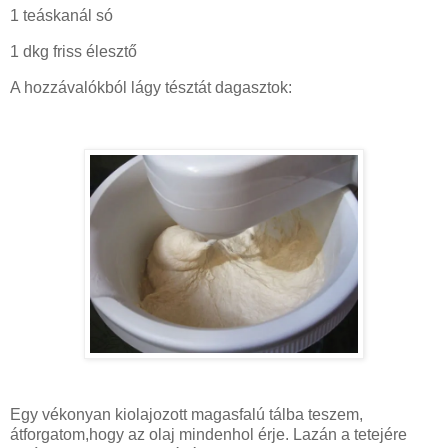
1 teáskanál só
1 dkg friss élesztő
A hozzávalókból lágy tésztát dagasztok:
Egy vékonyan kiolajozott magasfalú tálba teszem,
átforgatom,hogy az olaj mindenhol érje. Lazán a tetejére