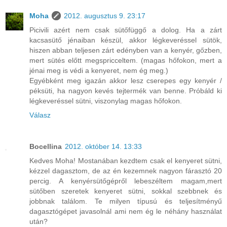
Moha
2012. augusztus 9. 23:17
Picivili azért nem csak sütőfüggő a dolog. Ha a zárt
kacsasütő jénaiban készül, akkor légkeveréssel sütök,
hiszen abban teljesen zárt edényben van a kenyér, gőzben,
mert sütés előtt megspricceltem. (magas hőfokon, mert a
jénai meg is védi a kenyeret, nem ég meg.)
Egyébként meg igazán akkor lesz cserepes egy kenyér /
péksüti, ha nagyon kevés tejtermék van benne. Próbáld ki
légkeveréssel sütni, viszonylag magas hőfokon.
Válasz
Bocellina
2012. október 14. 13:33
Kedves Moha! Mostanában kezdtem csak el kenyeret sütni,
kézzel dagasztom, de az én kezemnek nagyon fárasztó 20
percig. A kenyérsütőgépről lebeszéltem magam,mert
sütőben szeretek kenyeret sütni, sokkal szebbnek és
jobbnak találom. Te milyen típusú és teljesítményű
dagasztógépet javasolnál ami nem ég le néhány használat
után?