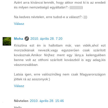
Azért arra kíváncsi lennék, hogy akkor most ki is az eredeti
és milyen nemzetiségű egyáltalán?:-)))))))))))
Na kedves névtelen, erre tudod-e a választ?:-)))
Válasz
Moha
2010. április 28. 7:20
Krisztina ezt én is hallottam már, van vidék,ahol ezt
morzsókának nevezik,vagy egyszerűen csak szárított
kovásznak.Amikor férjhez ment egy lány,a kelengyében
benne volt az otthoni szárított kovászból is egy adag,kis
vászonzsákban.
Latsia igen, erre valószínűleg nem csak Magyarországon
jöttek rá az asszonyok:)
Válasz
Névtelen
2010. április 28. 15:46
Hello,