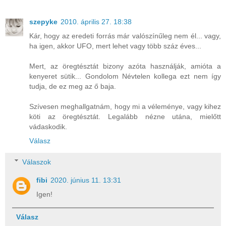
szepyke
2010. április 27. 18:38
Kár, hogy az eredeti forrás már valószínűleg nem él... vagy,
ha igen, akkor UFO, mert lehet vagy több száz éves...
Mert, az öregtésztát bizony azóta használják, amióta a
kenyeret sütik... Gondolom Névtelen kollega ezt nem így
tudja, de ez meg az ő baja.
Szívesen meghallgatnám, hogy mi a véleménye, vagy kihez
köti az öregtésztát. Legalább nézne utána, mielőtt
vádaskodik.
Válasz
Válaszok
fibi
2020. június 11. 13:31
Igen!
Válasz