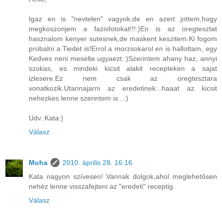
Igaz en is "nevtelen" vagyok,de en azert jottem,hogy
megkoszonjem a fazisfotokat!!!:)En is az oregtesztat
hasznalom kenyer sutesnek,de maskent keszitem.Ki fogom
probalni a Tiedet is!Errol a morzsokarol en is hallottam, egy
Kedves neni meselte ugyaezt.:)Szerintem ahany haz, annyi
szokas, es mindeki kicsit alakit recepteken a sajat
izlesere.Ez nem csak az oregtesztara
vonatkozik.Utannajarni az eredetinek...haaat az kicsit
nehezkes lenne szerintem is...:)
Udv.:Kata:)
Válasz
Moha
2010. április 28. 16:16
Kata nagyon szívesen! Vannak dolgok,ahol meglehetősen
nehéz lenne visszafejteni az "eredeti" receptig.
Válasz