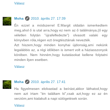
Válasz
Moha
2010. április 27. 17:39
Én ezzel a módszerrel E.Margit oldalán ismerkedtem
meg,ahol ő is utal arra,hogy ez nem az ő találmánya,(ő egy
véletlen folytán "újrafelfedezte") olvasott valaki egy
könyvben róla,régen ezt öregtésztának nevezték.
Azt hiszem,hogy minden konyhai újdonság,ami nekünk
legalábbis az, a régi időkben is ismert volt a háziasszonyok
körében. Nem hinném,hogy kutatásokat kellene folytatni
minden ilyen esetben.
Válasz
Moha
2010. április 27. 17:41
Ha figyelmesen elolvastad a beírást,akkor láthatod,hogy
nem azt írtam "én találtam ki",csak azt,hogy ez az én
verzióm,ami kialakult a napi sütögetések során.
Válasz