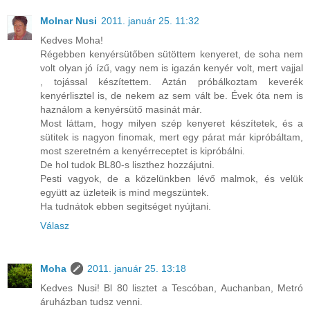
Molnar Nusi
2011. január 25. 11:32
Kedves Moha!
Régebben kenyérsütőben sütöttem kenyeret, de soha nem
volt olyan jó ízű, vagy nem is igazán kenyér volt, mert vajjal
, tojással készítettem. Aztán próbálkoztam keverék
kenyérlisztel is, de nekem az sem vált be. Évek óta nem is
haználom a kenyérsütő masinát már.
Most láttam, hogy milyen szép kenyeret készítetek, és a
sütitek is nagyon finomak, mert egy párat már kipróbáltam,
most szeretném a kenyérreceptet is kipróbálni.
De hol tudok BL80-s liszthez hozzájutni.
Pesti vagyok, de a közelünkben lévő malmok, és velük
együtt az üzleteik is mind megszüntek.
Ha tudnátok ebben segitséget nyújtani.
Válasz
Moha
2011. január 25. 13:18
Kedves Nusi! Bl 80 lisztet a Tescóban, Auchanban, Metró
áruházban tudsz venni.