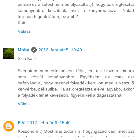
persze ez a sütést nem befolyásolta :)), hogy az öregtésztát
keményebbre készítsük, mint a kenyérmasszát. Nálad
teljesen hígnak látom, ez jobb?
Kati
Válasz
Moha
2012. február 5. 19:49
Szia Kati!
Szerintem nem értelmezted félre, én azt hiszem Limara
sem készíti keményebbre! Egyébként ez csak azt
befolyásolja, hogy mennyi folyadék kerüljön még a készülő
kenyérbe, péksütibe. Ha az öregtészta eleve lágyabb, akkor
a folyadék lehet kevesebb, figyelni kell a dagasztásnál.
Válasz
E.V.
2012. február 6. 15:40
Köszönöm :) Most már tudom is, hogy igazad van, mert azt