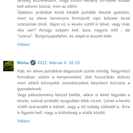
tényleg észrevettem, hogy vízből néhány ml-nyivel többet
kell adnom hozzá, mint az előírt.
Újabban próbálok kicsit inkább puhább tésztát gyártani,
mert az eleve keményre formázott cipó bélzete kicsit
száraznak tűnik. Vajon ez a kevés víztől is lehet, vagy más
oka van? Amúgy szépen kelt, laza, nagyra nőtt - de
"száraz". Burgonyapelyhet, és olajat is teszek bele.
Válasz
Moha
2012. február 6. 16:19
Kati, én eleve puhábbat dagasztok szinte mindig. Nagyrészt
formában sütöm a kenyereinket, (két hosszúkás doboz)
mert ebből könnyebb szendvicseket készíteni tízóraira a
gyerekeknek.
Vagy péksütemény készül belőle, akkor is lehet lágyabb a
tészta, szóval próbáld nyugodtan több vízzel. Lehet a kevés
víztől szárazabb a bélzet, vagy a túl sokáig sütéstől is. Erre
is figyelni kell, nagy a különbség a sütők között.
Válasz