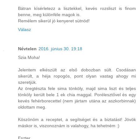
Bátran kísérletezz a lisztekkel, kevés rozsliszt is finom
benne, meg különféle magok is.
Remélem sikerül jó kenyeret sütnöd!
Válasz
Névtelen
2016. június 30. 19:18
Szia Moha!
Jelentem elkészült az első dobozban sült. Csodásan
sikerült, a héja ropogós, pont olyan vastag ahogy mi
szeretjük.
Az öregtészta fele sima tönköly, majd sima liszt és teljes
tönköly került bele 1 ek chia maggal. Porélesztővel és egy
kevés fehérborecettel (nem jártam utána az aszkorbinnak)
oldottam meg.
Köszönöm a receptet, a segítséget és a biztatást! Jövök
máskor is, viszonoznám is valahogy, ha tehetném :)
Eszter