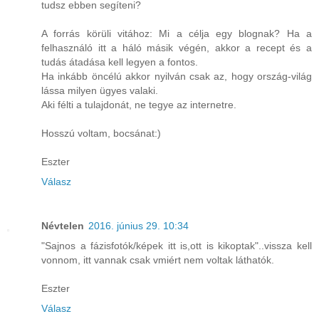
tudsz ebben segíteni?
A forrás körüli vitához: Mi a célja egy blognak? Ha a
felhasználó itt a háló másik végén, akkor a recept és a
tudás átadása kell legyen a fontos.
Ha inkább öncélú akkor nyilván csak az, hogy ország-világ
lássa milyen ügyes valaki.
Aki félti a tulajdonát, ne tegye az internetre.
Hosszú voltam, bocsánat:)
Eszter
Válasz
Névtelen
2016. június 29. 10:34
"Sajnos a fázisfotók/képek itt is,ott is kikoptak"..vissza kell
vonnom, itt vannak csak vmiért nem voltak láthatók.
Eszter
Válasz