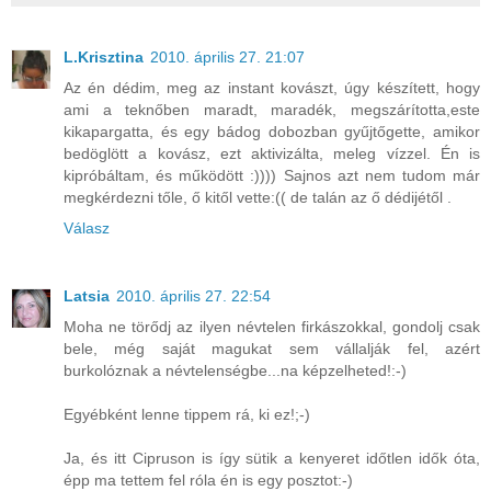
L.Krisztina
2010. április 27. 21:07
Az én dédim, meg az instant kovászt, úgy készített, hogy
ami a teknőben maradt, maradék, megszárította,este
kikapargatta, és egy bádog dobozban gyűjtőgette, amikor
bedöglött a kovász, ezt aktivizálta, meleg vízzel. Én is
kipróbáltam, és működött :)))) Sajnos azt nem tudom már
megkérdezni tőle, ő kitől vette:(( de talán az ő dédijétől .
Válasz
Latsia
2010. április 27. 22:54
Moha ne törődj az ilyen névtelen firkászokkal, gondolj csak
bele, még saját magukat sem vállalják fel, azért
burkolóznak a névtelenségbe...na képzelheted!:-)
Egyébként lenne tippem rá, ki ez!;-)
Ja, és itt Cipruson is így sütik a kenyeret időtlen idők óta,
épp ma tettem fel róla én is egy posztot:-)