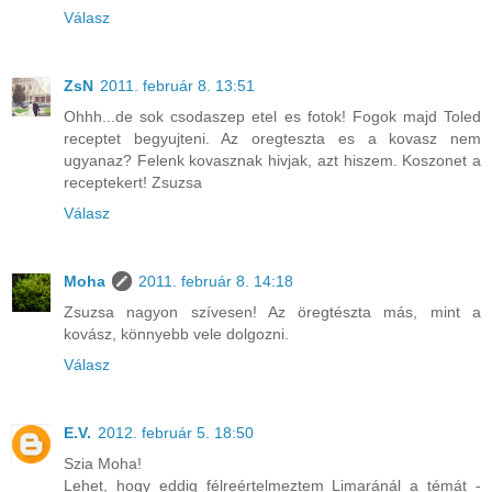
Válasz
ZsN
2011. február 8. 13:51
Ohhh...de sok csodaszep etel es fotok! Fogok majd Toled
receptet begyujteni. Az oregteszta es a kovasz nem
ugyanaz? Felenk kovasznak hivjak, azt hiszem. Koszonet a
receptekert! Zsuzsa
Válasz
Moha
2011. február 8. 14:18
Zsuzsa nagyon szívesen! Az öregtészta más, mint a
kovász, könnyebb vele dolgozni.
Válasz
E.V.
2012. február 5. 18:50
Szia Moha!
Lehet, hogy eddig félreértelmeztem Limaránál a témát -