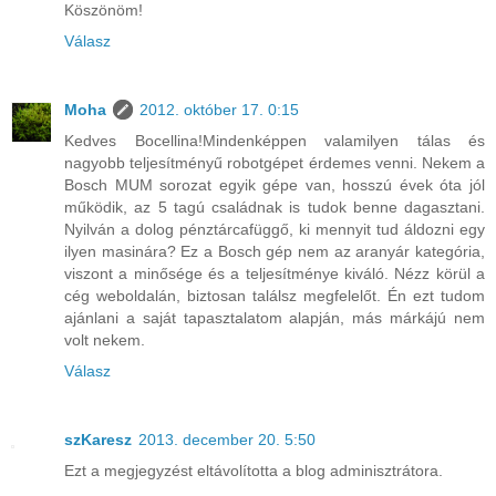
Köszönöm!
Válasz
Moha
2012. október 17. 0:15
Kedves Bocellina!Mindenképpen valamilyen tálas és
nagyobb teljesítményű robotgépet érdemes venni. Nekem a
Bosch MUM sorozat egyik gépe van, hosszú évek óta jól
működik, az 5 tagú családnak is tudok benne dagasztani.
Nyilván a dolog pénztárcafüggő, ki mennyit tud áldozni egy
ilyen masinára? Ez a Bosch gép nem az aranyár kategória,
viszont a minősége és a teljesítménye kiváló. Nézz körül a
cég weboldalán, biztosan találsz megfelelőt. Én ezt tudom
ajánlani a saját tapasztalatom alapján, más márkájú nem
volt nekem.
Válasz
szKaresz
2013. december 20. 5:50
Ezt a megjegyzést eltávolította a blog adminisztrátora.