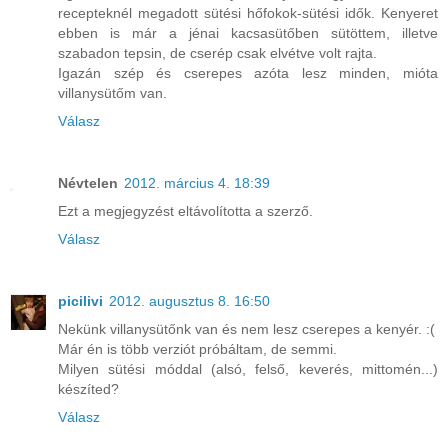
recepteknél megadott sütési hőfokok-sütési idők. Kenyeret
ebben is már a jénai kacsasütőben sütöttem, illetve
szabadon tepsin, de cserép csak elvétve volt rajta.
Igazán szép és cserepes azóta lesz minden, mióta
villanysütőm van.
Válasz
Névtelen
2012. március 4. 18:39
Ezt a megjegyzést eltávolította a szerző.
Válasz
picilivi
2012. augusztus 8. 16:50
Nekünk villanysütőnk van és nem lesz cserepes a kenyér. :(
Már én is több verziót próbáltam, de semmi.
Milyen sütési móddal (alsó, felső, keverés, mittomén...)
készíted?
Válasz