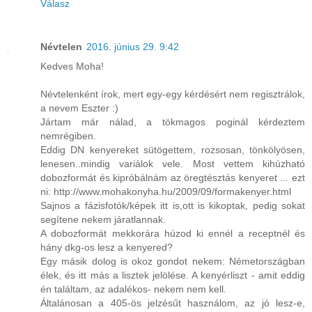
Válasz
Névtelen
2016. június 29. 9:42
Kedves Moha!
Névtelenként írok, mert egy-egy kérdésért nem regisztrálok,
a nevem Eszter :)
Jártam már nálad, a tökmagos poginál kérdeztem
nemrégiben.
Eddig DN kenyereket sütögettem, rozsosan, tönkölyösen,
lenesen..mindig variálok vele. Most vettem kihúzható
dobozformát és kipróbálnám az öregtésztás kenyeret ... ezt
ni: http://www.mohakonyha.hu/2009/09/formakenyer.html
Sajnos a fázisfotók/képek itt is,ott is kikoptak, pedig sokat
segítene nekem járatlannak.
A dobozformát mekkorára húzod ki ennél a receptnél és
hány dkg-os lesz a kenyered?
Egy másik dolog is okoz gondot nekem: Németországban
élek, és itt más a lisztek jelölése. A kenyérliszt - amit eddig
én találtam, az adalékos- nekem nem kell.
Általánosan a 405-ös jelzésűt használom, az jó lesz-e,