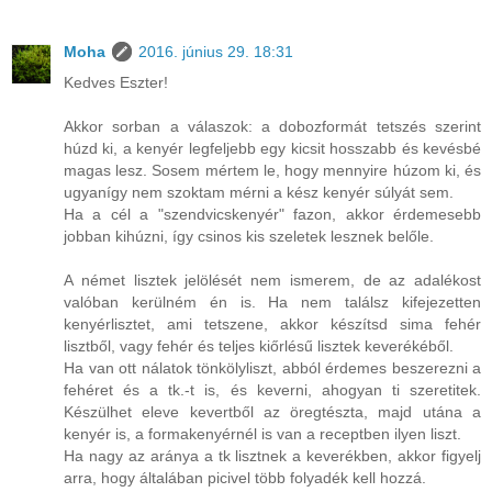
Moha
2016. június 29. 18:31
Kedves Eszter!
Akkor sorban a válaszok: a dobozformát tetszés szerint
húzd ki, a kenyér legfeljebb egy kicsit hosszabb és kevésbé
magas lesz. Sosem mértem le, hogy mennyire húzom ki, és
ugyanígy nem szoktam mérni a kész kenyér súlyát sem.
Ha a cél a "szendvicskenyér" fazon, akkor érdemesebb
jobban kihúzni, így csinos kis szeletek lesznek belőle.
A német lisztek jelölését nem ismerem, de az adalékost
valóban kerülném én is. Ha nem találsz kifejezetten
kenyérlisztet, ami tetszene, akkor készítsd sima fehér
lisztből, vagy fehér és teljes kiőrlésű lisztek keverékéből.
Ha van ott nálatok tönkölyliszt, abból érdemes beszerezni a
fehéret és a tk.-t is, és keverni, ahogyan ti szeretitek.
Készülhet eleve kevertből az öregtészta, majd utána a
kenyér is, a formakenyérnél is van a receptben ilyen liszt.
Ha nagy az aránya a tk lisztnek a keverékben, akkor figyelj
arra, hogy általában picivel több folyadék kell hozzá.