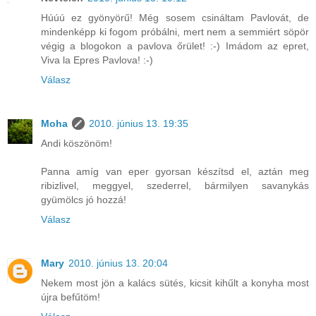
Húúú ez gyönyörű! Még sosem csináltam Pavlovát, de
mindenképp ki fogom próbálni, mert nem a semmiért söpör
végig a blogokon a pavlova őrület! :-) Imádom az epret,
Viva la Epres Pavlova! :-)
Válasz
Moha
2010. június 13. 19:35
Andi köszönöm!
Panna amíg van eper gyorsan készítsd el, aztán meg
ribizlivel, meggyel, szederrel, bármilyen savanykás
gyümölcs jó hozzá!
Válasz
Mary
2010. június 13. 20:04
Nekem most jön a kalács sütés, kicsit kihűlt a konyha most
újra befűtöm!