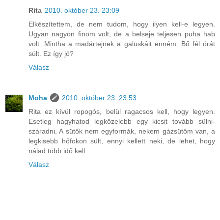
Rita
2010. október 23. 23:09
Elkészítettem, de nem tudom, hogy ilyen kell-e legyen.
Ugyan nagyon finom volt, de a belseje teljesen puha hab
volt. Mintha a madártejnek a galuskáit enném. Bő fél órát
sült. Ez így jó?
Válasz
Moha
2010. október 23. 23:53
Rita ez kívül ropogós, belül ragacsos kell, hogy legyen.
Esetleg hagyhatod legközelebb egy kicsit tovább sülni-
száradni. A sütők nem egyformák, nekem gázsütőm van, a
legkisebb hőfokon sült, ennyi kellett neki, de lehet, hogy
nálad több idő kell.
Válasz