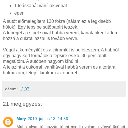
1 teáskanál vaníliakivonat
eper
A sütőt előmelegítem 130 fokra (nálam ez a legkisebb
hőfok). Egy tepsibe sütőpapírt teszek.
A fehérjét a csipet sóval habbá verem, kanalanként adom
hozzá a cukrot, azzal is tovább verve.
Végül a keményítőt és a citromlét is beleteszem. A habból
egy nagy kört formálok a tepsire és kb. 30 perc alatt
megsütöm. A sütőben hagyom kihűlni.
A tejszínt a cukorral, vaníliával habbá verem és a tortára
halmozom, tetejét kirakom az eperrel.
dátum:
12:07
21 megjegyzés:
Mary
2010. június 13. 14:56
Moha olyan jó hozzád jönni mindig valami gyönyörűséget