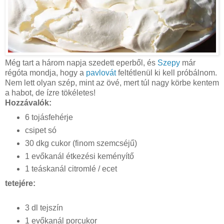
Még tart a három napja szedett eperből, és
Szepy
már
régóta mondja, hogy a
pavlovát
feltétlenül ki kell próbálnom.
Nem lett olyan szép, mint az övé, mert túl nagy körbe kentem
a habot, de ízre tökéletes!
Hozzávalók:
6 tojásfehérje
csipet só
30 dkg cukor (finom szemcséjű)
1 evőkanál étkezési keményítő
1 teáskanál citromlé / ecet
tetejére:
3 dl tejszín
1 evőkanál porcukor