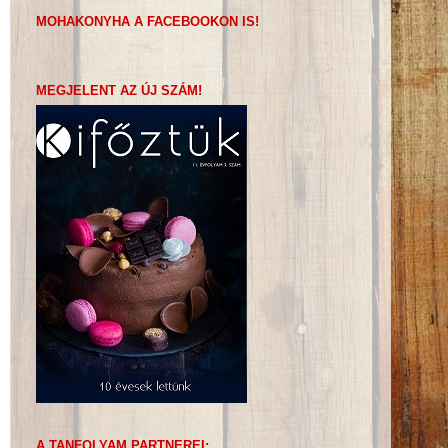
MOHAKONYHA A FACEBOOKON IS!
MEGJELENT AZ ÚJ SZÁM!
A TANFOLYAM PARTNEREI: