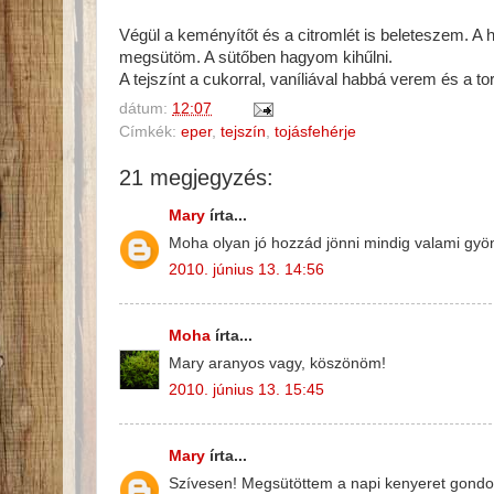
Végül a keményítőt és a citromlét is beleteszem. A h
megsütöm. A sütőben hagyom kihűlni.
A tejszínt a cukorral, vaníliával habbá verem és a t
dátum:
12:07
Címkék:
eper
,
tejszín
,
tojásfehérje
21 megjegyzés:
Mary
írta...
Moha olyan jó hozzád jönni mindig valami gyön
2010. június 13. 14:56
Moha
írta...
Mary aranyos vagy, köszönöm!
2010. június 13. 15:45
Mary
írta...
Szívesen! Megsütöttem a napi kenyeret gondol