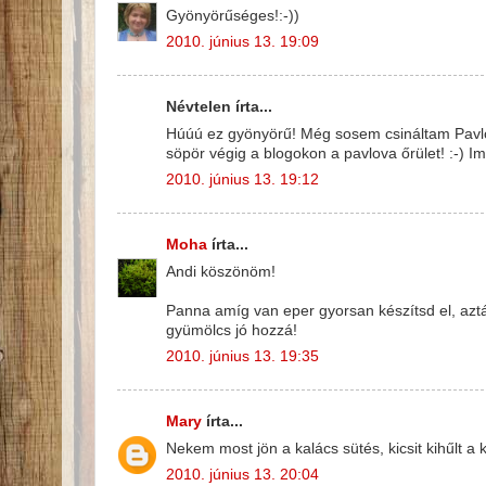
Gyönyörűséges!:-))
2010. június 13. 19:09
Névtelen írta...
Húúú ez gyönyörű! Még sosem csináltam Pavlo
söpör végig a blogokon a pavlova őrület! :-) I
2010. június 13. 19:12
Moha
írta...
Andi köszönöm!
Panna amíg van eper gyorsan készítsd el, aztá
gyümölcs jó hozzá!
2010. június 13. 19:35
Mary
írta...
Nekem most jön a kalács sütés, kicsit kihűlt a
2010. június 13. 20:04