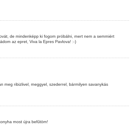
vát, de mindenképp ki fogom próbálni, mert nem a semmiért
mádom az epret, Viva la Epres Pavlova! :-)
n meg ribizlivel, meggyel, szederrel, bármilyen savanykás
 konyha most újra befűtöm!