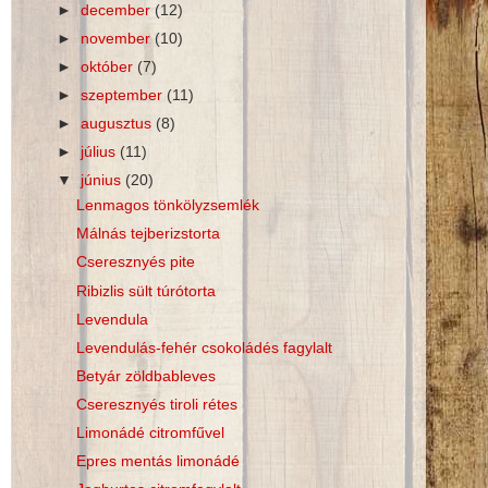
►
december
(12)
►
november
(10)
►
október
(7)
►
szeptember
(11)
►
augusztus
(8)
►
július
(11)
▼
június
(20)
Lenmagos tönkölyzsemlék
Málnás tejberizstorta
Cseresznyés pite
Ribizlis sült túrótorta
Levendula
Levendulás-fehér csokoládés fagylalt
Betyár zöldbableves
Cseresznyés tiroli rétes
Limonádé citromfűvel
Epres mentás limonádé