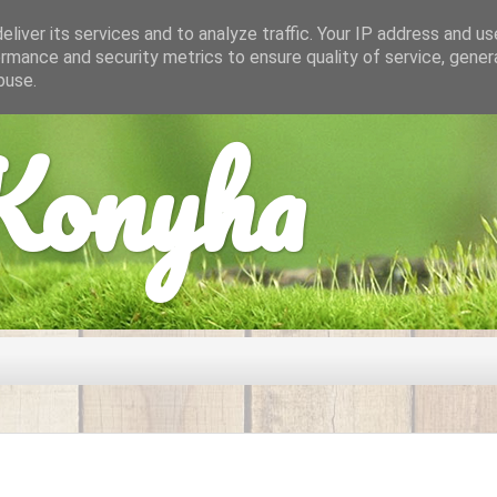
liver its services and to analyze traffic. Your IP address and u
rmance and security metrics to ensure quality of service, gene
buse.
onyha