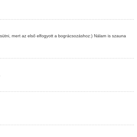
tni, mert az első elfogyott a bográcsozáshoz:) Nálam is szauna
.