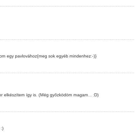
gom egy pavlovához{meg sok egyéb mindenhez:-)}
er elkészítem így is. (Még győzködöm magam... :D)
:)