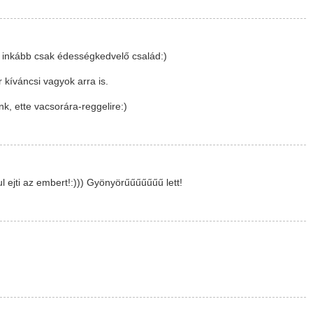
 inkább csak édességkedvelő család:)
r kíváncsi vagyok arra is.
k, ette vacsorára-reggelire:)
jti az embert!:))) Gyönyörűűűűűűű lett!