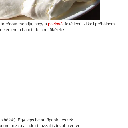
r régóta mondja, hogy a
pavlovát
feltétlenül ki kell próbálnom.
e kentem a habot, de ízre tökéletes!
b hőfok). Egy tepsibe sütőpapírt teszek.
adom hozzá a cukrot, azzal is tovább verve.