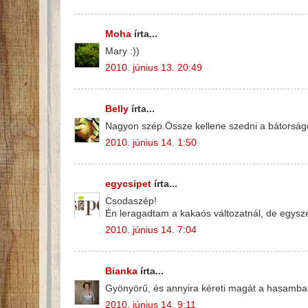
Moha
írta...
Mary :))
2010. június 13. 20:49
Belly
írta...
Nagyon szép.Össze kellene szedni a bátorsá
2010. június 14. 1:50
egycsipet
írta...
Csodaszép!
Én leragadtam a kakaós változatnál, de egysz
2010. június 14. 7:04
Bianka
írta...
Gyönyörű, és annyira kéreti magát a hasamba 
2010. június 14. 9:11