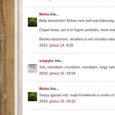
Moha
írta...
Belly köszönöm! Ehhez nem kell sok bátorság,
Csipet köszi, azt is ki fogom próbálni, most má
Bianka köszönöm, kicsilány is ezt mondta nálun
2010. június 14. 9:25
szepyke
írta...
Yes, mondtam, mondtam, mondtam, hogy rabul e
2010. június 15. 19:04
Moha
írta...
Szepy igazad volt, majd következik a csokis is!
2010. június 15. 19:22