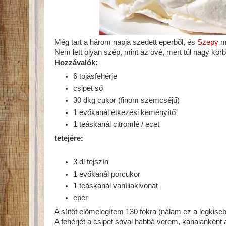
Még tart a három napja szedett eperből, és
Szepy
má
Nem lett olyan szép, mint az övé, mert túl nagy körb
Hozzávalók:
6 tojásfehérje
csipet só
30 dkg cukor (finom szemcséjű)
1 evőkanál étkezési keményítő
1 teáskanál citromlé / ecet
tetejére:
3 dl tejszín
1 evőkanál porcukor
1 teáskanál vaníliakivonat
eper
A sütőt előmelegítem 130 fokra (nálam ez a legkiseb
A fehérjét a csipet sóval habbá verem, kanalanként 