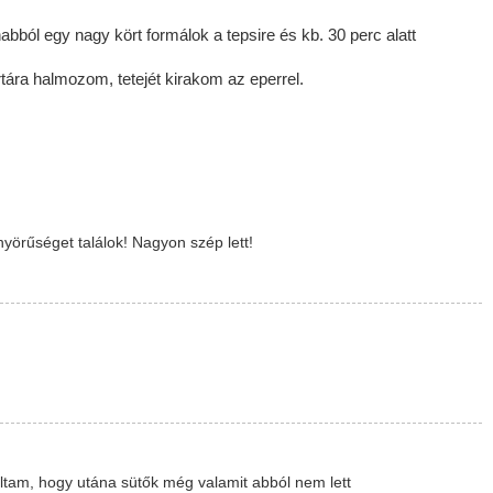
abból egy nagy kört formálok a tepsire és kb. 30 perc alatt
ortára halmozom, tetejét kirakom az eperrel.
yörűséget találok! Nagyon szép lett!
tam, hogy utána sütők még valamit abból nem lett