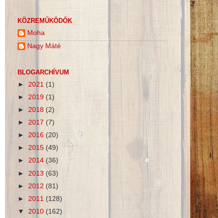
KÖZREMŰKÖDŐK
Moha
Nagy Máté
BLOGARCHÍVUM
►
2021
(1)
►
2019
(1)
►
2018
(2)
►
2017
(7)
►
2016
(20)
►
2015
(49)
►
2014
(36)
►
2013
(63)
►
2012
(81)
►
2011
(128)
▼
2010
(162)