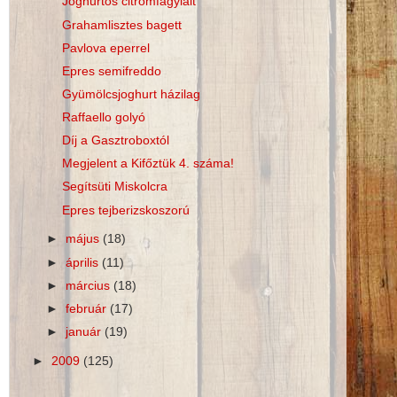
Joghurtos citromfagylalt
Grahamlisztes bagett
Pavlova eperrel
Epres semifreddo
Gyümölcsjoghurt házilag
Raffaello golyó
Díj a Gasztroboxtól
Megjelent a Kifőztük 4. száma!
Segítsüti Miskolcra
Epres tejberizskoszorú
►
május
(18)
►
április
(11)
►
március
(18)
►
február
(17)
►
január
(19)
►
2009
(125)