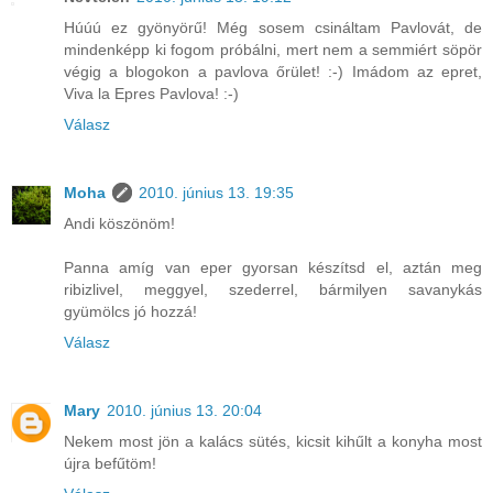
Húúú ez gyönyörű! Még sosem csináltam Pavlovát, de
mindenképp ki fogom próbálni, mert nem a semmiért söpör
végig a blogokon a pavlova őrület! :-) Imádom az epret,
Viva la Epres Pavlova! :-)
Válasz
Moha
2010. június 13. 19:35
Andi köszönöm!
Panna amíg van eper gyorsan készítsd el, aztán meg
ribizlivel, meggyel, szederrel, bármilyen savanykás
gyümölcs jó hozzá!
Válasz
Mary
2010. június 13. 20:04
Nekem most jön a kalács sütés, kicsit kihűlt a konyha most
újra befűtöm!