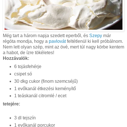
Még tart a három napja szedett eperből, és
Szepy
már
régóta mondja, hogy a
pavlovát
feltétlenül ki kell próbálnom.
Nem lett olyan szép, mint az övé, mert túl nagy körbe kentem
a habot, de ízre tökéletes!
Hozzávalók:
6 tojásfehérje
csipet só
30 dkg cukor (finom szemcséjű)
1 evőkanál étkezési keményítő
1 teáskanál citromlé / ecet
tetejére:
3 dl tejszín
1 evőkanál porcukor