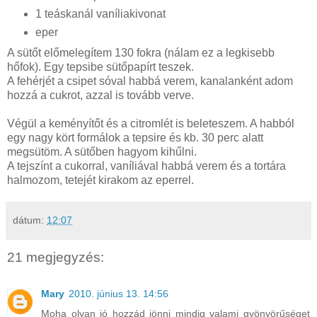
1 teáskanál vaníliakivonat
eper
A sütőt előmelegítem 130 fokra (nálam ez a legkisebb
hőfok). Egy tepsibe sütőpapírt teszek.
A fehérjét a csipet sóval habbá verem, kanalanként adom
hozzá a cukrot, azzal is tovább verve.
Végül a keményítőt és a citromlét is beleteszem. A habból
egy nagy kört formálok a tepsire és kb. 30 perc alatt
megsütöm. A sütőben hagyom kihűlni.
A tejszínt a cukorral, vaníliával habbá verem és a tortára
halmozom, tetejét kirakom az eperrel.
dátum:
12:07
21 megjegyzés:
Mary
2010. június 13. 14:56
Moha olyan jó hozzád jönni mindig valami gyönyörűséget