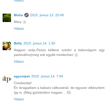
Válasz
Moha
2010. június 13. 20:49
Mary :))
Válasz
Belly
2010. június 14. 1:50
Nagyon szép.Össze kellene szedni a bátorságom egy
pavlovához{meg sok egyéb mindenhez:-)}
Válasz
egycsipet
2010. június 14. 7:04
Csodaszép!
Én leragadtam a kakaós változatnál, de egyszer elkészítem
így is. (Még győzködöm magam... :D)
Válasz