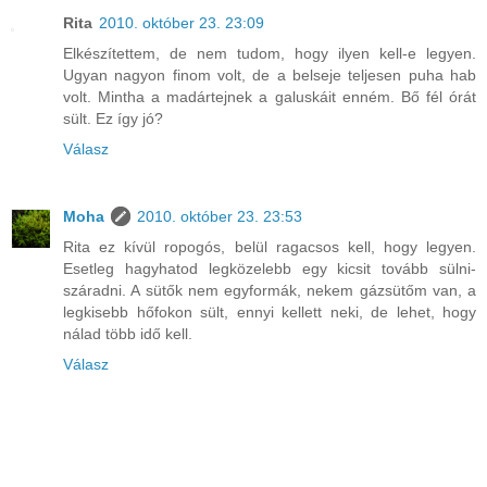
Rita
2010. október 23. 23:09
Elkészítettem, de nem tudom, hogy ilyen kell-e legyen.
Ugyan nagyon finom volt, de a belseje teljesen puha hab
volt. Mintha a madártejnek a galuskáit enném. Bő fél órát
sült. Ez így jó?
Válasz
Moha
2010. október 23. 23:53
Rita ez kívül ropogós, belül ragacsos kell, hogy legyen.
Esetleg hagyhatod legközelebb egy kicsit tovább sülni-
száradni. A sütők nem egyformák, nekem gázsütőm van, a
legkisebb hőfokon sült, ennyi kellett neki, de lehet, hogy
nálad több idő kell.
Válasz