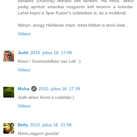
darabos (crunchy) feliratút kell keresni. Ha nincs, akkor
pedig aprított amerikai mogyorót kell keverni a krémbe.
Lehet kapni a Spar-Kaiser's üzleteiben is, és a multiknál.
Ildinyó, ahogy HaNának írtam, lehet többet is tenni bele..
Válasz
Judit
2010. július 16. 17:08
Köszi ! Szomszédban van Lidl. :)
Válasz
Moha
2010. július 16. 17:39
Judit akkor közel a csábítás:)
Válasz
Belly
2010. július 16. 21:58
Hmm,nagyon guszta!