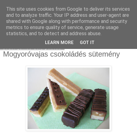
This site uses cookies from Google to deliver its services
Moha Konyha
and to analyze traffic. Your IP address and user-agent are
shared with Google along with performance and security
metrics to ensure quality of service, generate usage
statistics, and to detect and address abuse.
▼
LEARN MORE
GOT IT
2010. július 16., péntek
Mogyoróvajas csokoládés sütemény