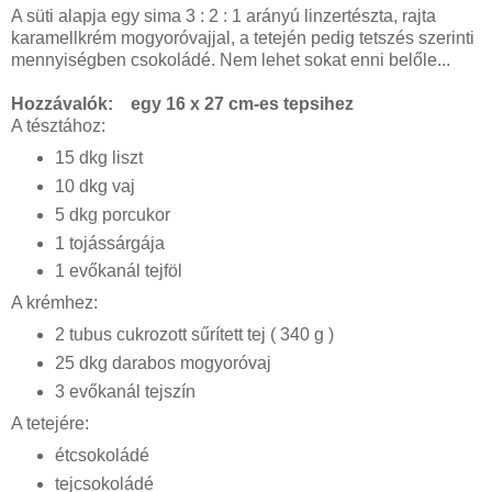
A süti alapja egy sima 3 : 2 : 1 arányú linzertészta, rajta
karamellkrém mogyoróvajjal, a tetején pedig tetszés szerinti
mennyiségben csokoládé. Nem lehet sokat enni belőle...
Hozzávalók: egy 16 x 27 cm-es tepsihez
A tésztához:
15 dkg liszt
10 dkg vaj
5 dkg porcukor
1 tojássárgája
1 evőkanál tejföl
A krémhez:
2 tubus cukrozott sűrített tej ( 340 g )
25 dkg darabos mogyoróvaj
3 evőkanál tejszín
A tetejére:
étcsokoládé
tejcsokoládé