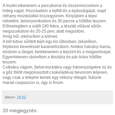
A lisztet elkeverem a porcukorral és összemorzsolom a
hideg vajjal. Hozzáadom a tejfölt és a tojássárgáját, majd
néhány mozdulattal összegyúrom. Kinyújtom a tepsi
méretére, belenyomkodom és 30 percre a hűtőbe teszem.
Előmelegítem a sütőt 180 fokra, a tésztát villával sűrűn
megszurkálom és 20-25 perc alatt megsütöm.
Amíg hűl, elkészítem a krémet.
A két tubus sűrített tejet egy kis lábosban, takarékon,
folytonos keveréssel karamellizálom. Amikor halvány barna,
elzárom a lángot, belekeverem a tejszínt és a mogyoróvajat.
Egyenletesen rásimítom a tésztára és pár órára hűtőbe
teszem.
Csíkokra vágom, (lehet kockákra vagy háromszögekre is) és
a gőz fölött megolvasztott csokoládéval bevonom teljesen,
vagy csak a tetejére kenek egy vékony réteget. Nálunk
marad csupaszon is, úgy is finom.
dátum:
10:52
20 megjegyzés: