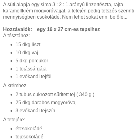
A süti alapja egy sima 3 : 2 : 1 arányú linzertészta, rajta
karamellkrém mogyoróvajjal, a tetején pedig tetszés szerinti
mennyiségben csokoládé. Nem lehet sokat enni belőle...
Hozzávalók: egy 16 x 27 cm-es tepsihez
A tésztához:
15 dkg liszt
10 dkg vaj
5 dkg porcukor
1 tojássárgája
1 evőkanál tejföl
A krémhez:
2 tubus cukrozott sűrített tej ( 340 g )
25 dkg darabos mogyoróvaj
3 evőkanál tejszín
A tetejére:
étcsokoládé
tejcsokoládé