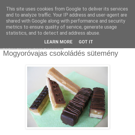
This site uses cookies from Google to deliver its services
Moha Konyha
and to analyze traffic. Your IP address and user-agent are
shared with Google along with performance and security
metrics to ensure quality of service, generate usage
statistics, and to detect and address abuse.
▼
LEARN MORE
GOT IT
2010. július 16., péntek
Mogyoróvajas csokoládés sütemény