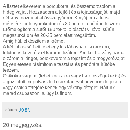
A lisztet elkeverem a porcukorral és összemorzsolom a
hideg vajjal. Hozzáadom a tejfölt és a tojássárgáját, majd
néhány mozdulattal összegyúrom. Kinyújtom a tepsi
méretére, belenyomkodom és 30 percre a hűtőbe teszem.
Előmelegítem a sütőt 180 fokra, a tésztát villával sűrűn
megszurkálom és 20-25 perc alatt megsütöm.
Amíg hűl, elkészítem a krémet.
A két tubus sűrített tejet egy kis lábosban, takarékon,
folytonos keveréssel karamellizálom. Amikor halvány barna,
elzárom a lángot, belekeverem a tejszínt és a mogyoróvajat.
Egyenletesen rásimítom a tésztára és pár órára hűtőbe
teszem.
Csíkokra vágom, (lehet kockákra vagy háromszögekre is) és
a gőz fölött megolvasztott csokoládéval bevonom teljesen,
vagy csak a tetejére kenek egy vékony réteget. Nálunk
marad csupaszon is, úgy is finom.
dátum:
10:52
20 megjegyzés: