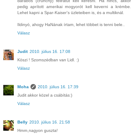
darabos (crunchy) feliratút kell keresni. Ha nincs, akkor
pedig aprított amerikai mogyorót kell keverni a krémbe.
Lehet kapni a Spar-Kaiser's üzleteiben is, és a multiknál.
Ildinyó, ahogy HaNának írtam, lehet többet is tenni bele..
Válasz
Judit
2010. július 16. 17:08
Köszi ! Szomszédban van Lidl. :)
Válasz
Moha
2010. július 16. 17:39
Judit akkor közel a csábítás:)
Válasz
Belly
2010. július 16. 21:58
Hmm,nagyon guszta!