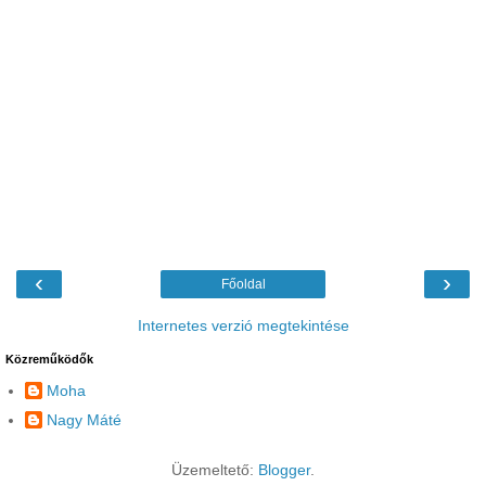
‹
›
Főoldal
Internetes verzió megtekintése
Közreműködők
Moha
Nagy Máté
Üzemeltető:
Blogger
.