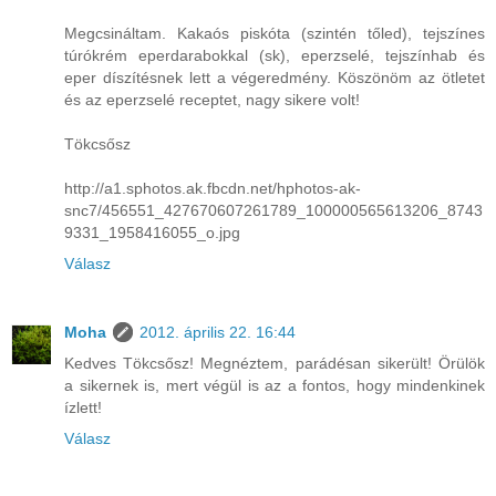
Megcsináltam. Kakaós piskóta (szintén tőled), tejszínes
túrókrém eperdarabokkal (sk), eperzselé, tejszínhab és
eper díszítésnek lett a végeredmény. Köszönöm az ötletet
és az eperzselé receptet, nagy sikere volt!
Tökcsősz
http://a1.sphotos.ak.fbcdn.net/hphotos-ak-
snc7/456551_427670607261789_100000565613206_8743
9331_1958416055_o.jpg
Válasz
Moha
2012. április 22. 16:44
Kedves Tökcsősz! Megnéztem, parádésan sikerült! Örülök
a sikernek is, mert végül is az a fontos, hogy mindenkinek
ízlett!
Válasz