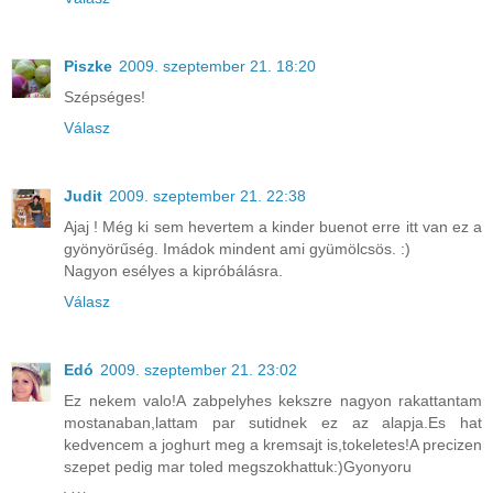
Piszke
2009. szeptember 21. 18:20
Szépséges!
Válasz
Judit
2009. szeptember 21. 22:38
Ajaj ! Még ki sem hevertem a kinder buenot erre itt van ez a
gyönyörűség. Imádok mindent ami gyümölcsös. :)
Nagyon esélyes a kipróbálásra.
Válasz
Edó
2009. szeptember 21. 23:02
Ez nekem valo!A zabpelyhes kekszre nagyon rakattantam
mostanaban,lattam par sutidnek ez az alapja.Es hat
kedvencem a joghurt meg a kremsajt is,tokeletes!A precizen
szepet pedig mar toled megszokhattuk:)Gyonyoru