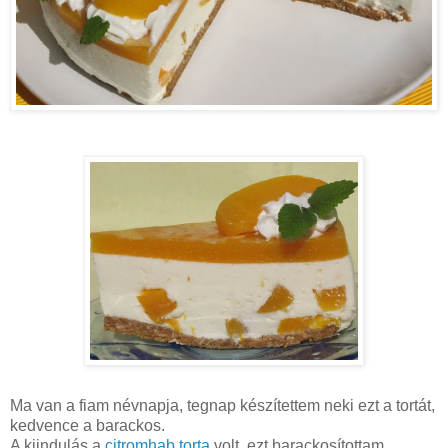
Ma van a fiam névnapja, tegnap készítettem neki ezt a tortát,
kedvence a barackos.
A kiindulás a
citromhab torta
volt, ezt barackosítottam.