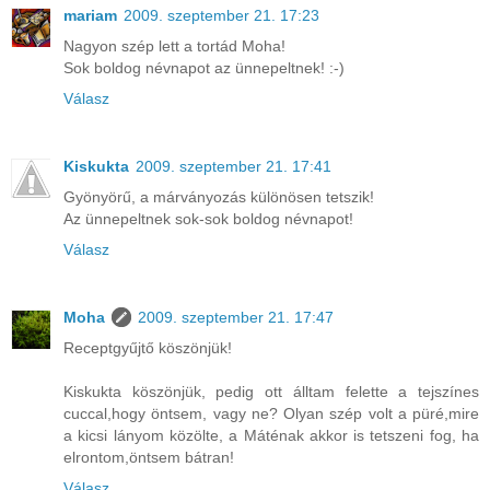
mariam
2009. szeptember 21. 17:23
Nagyon szép lett a tortád Moha!
Sok boldog névnapot az ünnepeltnek! :-)
Válasz
Kiskukta
2009. szeptember 21. 17:41
Gyönyörű, a márványozás különösen tetszik!
Az ünnepeltnek sok-sok boldog névnapot!
Válasz
Moha
2009. szeptember 21. 17:47
Receptgyűjtő köszönjük!
Kiskukta köszönjük, pedig ott álltam felette a tejszínes
cuccal,hogy öntsem, vagy ne? Olyan szép volt a püré,mire
a kicsi lányom közölte, a Máténak akkor is tetszeni fog, ha
elrontom,öntsem bátran!
Válasz