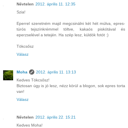
Névtelen
2012. április 11. 12:35
Szia!
Eperrel szeretném majd megcsinálni két hét múlva, epres-
túrós tejszínkrémmel töltve, kakaós piskótával és
eperzselével a tetején. Ha szép lesz, küldök fotót :)
Tökcsősz
Válasz
Moha
2012. április 11. 13:13
Kedves Tökcsősz!
Biztosan úgy is jó lesz, nézz körül a blogon, sok epres torta
van!
Válasz
Névtelen
2012. április 22. 15:21
Kedves Moha!