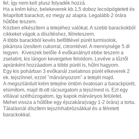
fel, így nem kell plusz folyadék hozzá.
Ha a krém kész, belekeverek kb.1,5 doboz lecsöpögtetett és
felaprított barackot, ez megy az alapra. Legalább 2 órára
hűtőbe teszem.
Közben elkészítem a tetejéhez valókat. A szebb barackokból
cikkeket vágok a díszítéshez, félreteszem.
A többi barackból kevés befőttlével pürét turmixolok,
pikánsra ízesítem cukorral, citromlével. A mennyisége 5 dl
legyen. Kiveszek belőle 4 evőkanálnyit ebbe teszem a
zselatint, kis lángon kevergetve feloldom. Levéve a tűzről
apránként hozzáadom a többi pürét is, hűlni hagyom.
Egy kis pohárban 3 evőkanál zselatinos pürét elkeverek 2
ek. tejszínnel, ezzel "márványozom" a tetejét majd.
A megszilárdult krém tetejére öntöm óvatosan a barackpürét,
elsimítom, majd itt-ott rácsurgatom a tejszínest is. Ezt egy
villával széthúzogatom, így kapok márványos felületet.
Mehet vissza a hűtőbe egy éjszakára(vagy 1-2 órára) a torta.
Tálalásnál díszítem tejszínhabrózsákkal és a félretett
barackokkal.