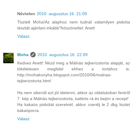
Névtelen
2010. augusztus 16. 21:09
Tisztelt Moha!Az alaphoz nem tudnál valamilyen piskóta
tésztát ajánlani inkább?köszönettel: Anett
Válasz
Moha
2010. augusztus 16. 22:09
Kedves Anett! Nézd meg a Málnás tejberizstorta alapját, az
tökéletesen megfelel ehhez a tortához is:
http://mohakonyha.blogspot.com/2010/06/malnas-
tejberizstorta.html
Ha nem sikerült ezt jól idetenni, akkor az oldalsávban fentről
7. kép a Málnás tejberizstorta, kattints rá és bejön a recept!
Ha kakaós piskótát szeretnél, akkor cserélj le 2 dkg lisztet
kakaóporra.
Válasz