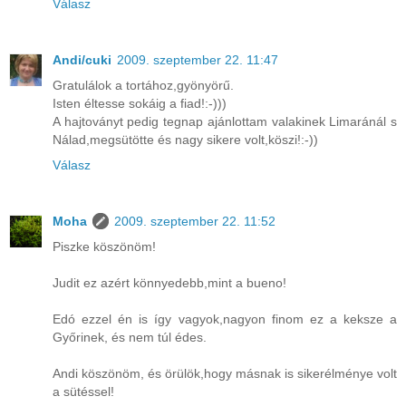
Válasz
Andi/cuki
2009. szeptember 22. 11:47
Gratulálok a tortához,gyönyörű.
Isten éltesse sokáig a fiad!:-)))
A hajtoványt pedig tegnap ajánlottam valakinek Limaránál s
Nálad,megsütötte és nagy sikere volt,köszi!:-))
Válasz
Moha
2009. szeptember 22. 11:52
Piszke köszönöm!
Judit ez azért könnyedebb,mint a bueno!
Edó ezzel én is így vagyok,nagyon finom ez a keksze a
Győrinek, és nem túl édes.
Andi köszönöm, és örülök,hogy másnak is sikerélménye volt
a sütéssel!