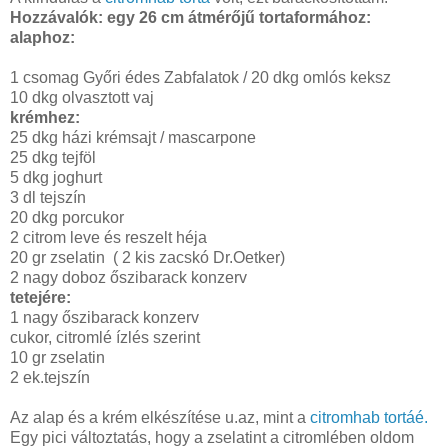
Hozzávalók: egy 26 cm átmérőjű tortaformához:
alaphoz:
1 csomag Győri édes Zabfalatok / 20 dkg omlós keksz
10 dkg olvasztott vaj
krémhez:
25 dkg házi krémsajt / mascarpone
25 dkg tejföl
5 dkg joghurt
3 dl tejszín
20 dkg porcukor
2 citrom leve és reszelt héja
20 gr zselatin ( 2 kis zacskó Dr.Oetker)
2 nagy doboz őszibarack konzerv
tetejére:
1 nagy őszibarack konzerv
cukor, citromlé ízlés szerint
10 gr zselatin
2 ek.tejszín
Az alap és a krém elkészítése u.az, mint a
citromhab tortáé.
Egy pici változtatás, hogy a zselatint a citromlében oldom