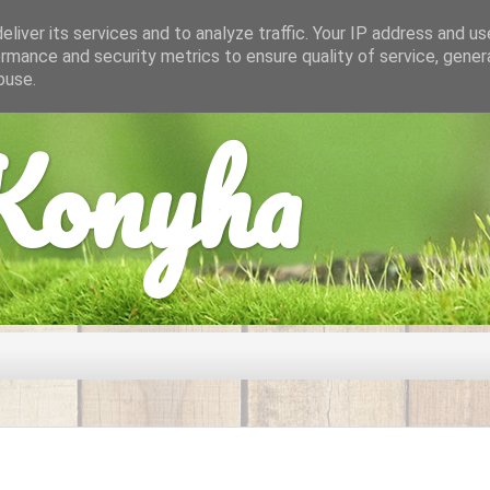
liver its services and to analyze traffic. Your IP address and u
rmance and security metrics to ensure quality of service, gene
buse.
onyha