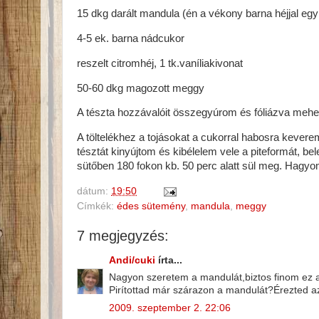
15 dkg darált mandula (én a vékony barna héjjal egy
4-5 ek. barna nádcukor
reszelt citromhéj, 1 tk.vaníliakivonat
50-60 dkg magozott meggy
A tészta hozzávalóit összegyúrom és fóliázva mehet
A töltelékhez a tojásokat a cukorral habosra kever
tésztát kinyújtom és kibélelem vele a piteformát, 
sütőben 180 fokon kb. 50 perc alatt sül meg. Hagyom
dátum:
19:50
Címkék:
édes sütemény
,
mandula
,
meggy
7 megjegyzés:
Andi/cuki
írta...
Nagyon szeretem a mandulát,biztos finom ez a s
Pirítottad már szárazon a mandulát?Érezted azt
2009. szeptember 2. 22:06