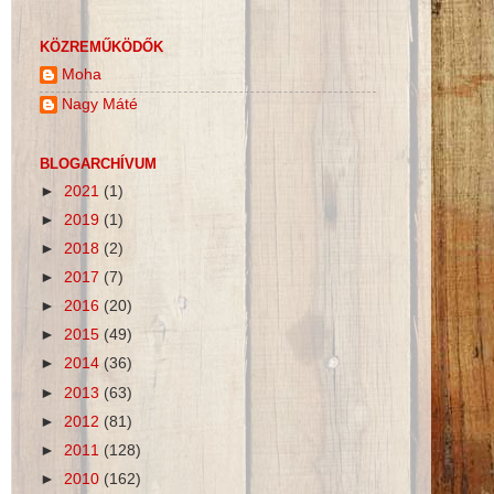
KÖZREMŰKÖDŐK
Moha
Nagy Máté
BLOGARCHÍVUM
►
2021
(1)
►
2019
(1)
►
2018
(2)
►
2017
(7)
►
2016
(20)
►
2015
(49)
►
2014
(36)
►
2013
(63)
►
2012
(81)
►
2011
(128)
►
2010
(162)