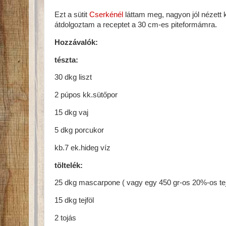
Ezt a sütit
Cserkénél
láttam meg, nagyon jól nézett k
átdolgoztam a receptet a 30 cm-es piteformámra.
Hozzávalók:
tészta:
30 dkg liszt
2 púpos kk.sütőpor
15 dkg vaj
5 dkg porcukor
kb.7 ek.hideg víz
töltelék:
25 dkg mascarpone ( vagy egy 450 gr-os 20%-os tejf
15 dkg tejföl
2 tojás