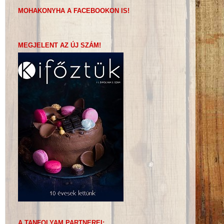
MOHAKONYHA A FACEBOOKON IS!
MEGJELENT AZ ÚJ SZÁM!
A TANFOLYAM PARTNEREI: