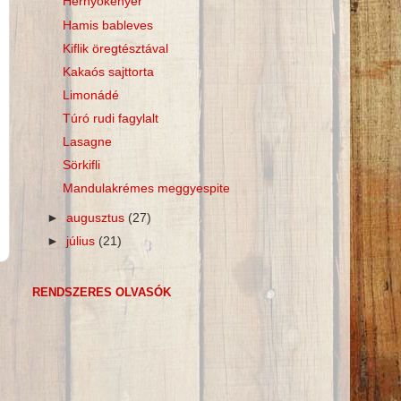
Hernyókenyér
Hamis bableves
Kiflik öregtésztával
Kakaós sajttorta
Limonádé
Túró rudi fagylalt
Lasagne
Sörkifli
Mandulakrémes meggyespite
►
augusztus
(27)
►
július
(21)
RENDSZERES OLVASÓK