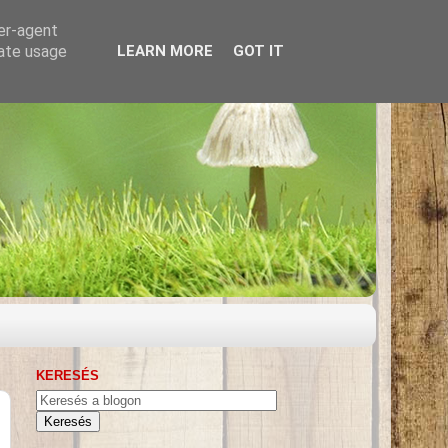
ser-agent
rate usage
LEARN MORE
GOT IT
KERESÉS