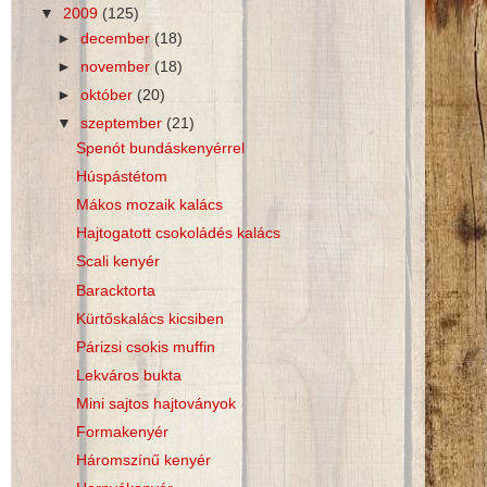
▼
2009
(125)
►
december
(18)
►
november
(18)
►
október
(20)
▼
szeptember
(21)
Spenót bundáskenyérrel
Húspástétom
Mákos mozaik kalács
Hajtogatott csokoládés kalács
Scali kenyér
Baracktorta
Kürtőskalács kicsiben
Párizsi csokis muffin
Lekváros bukta
Mini sajtos hajtoványok
Formakenyér
Háromszínű kenyér