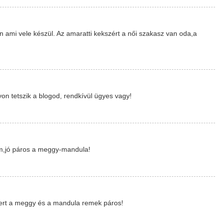
 ami vele készül. Az amaratti kekszért a női szakasz van oda,a
on tetszik a blogod, rendkívül ügyes vagy!
m,jó páros a meggy-mandula!
mert a meggy és a mandula remek páros!