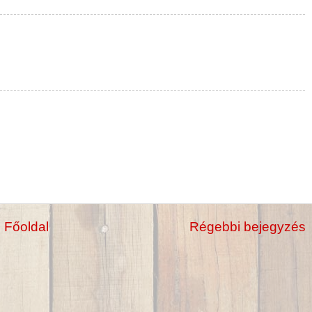
Főoldal
Régebbi bejegyzés