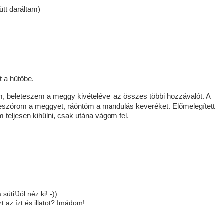
ütt daráltam)
 a hűtőbe.
em, beleteszem a meggy kivételével az összes többi hozzávalót. A
beleszórom a meggyet, ráöntöm a mandulás keveréket. Előmelegített
 teljesen kihűlni, csak utána vágom fel.
üti!Jól néz ki!:-))
 az ízt és illatot? Imádom!