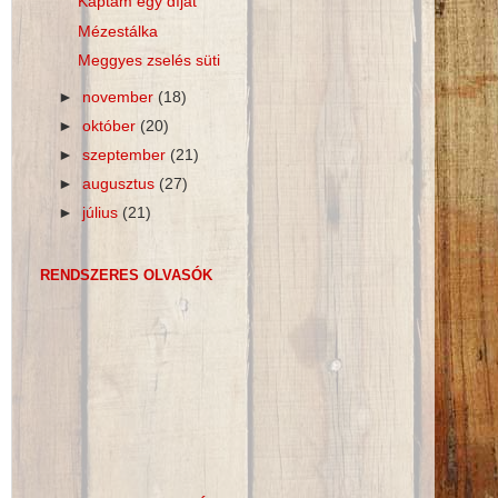
Kaptam egy díjat
Mézestálka
Meggyes zselés süti
►
november
(18)
►
október
(20)
►
szeptember
(21)
►
augusztus
(27)
►
július
(21)
RENDSZERES OLVASÓK