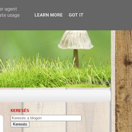
ser-agent
rate usage
LEARN MORE
GOT IT
KERESÉS