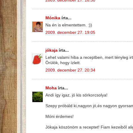
2009. december 27. 16:50
Mónika
írta...
Na én is elmentettem. :))
2009. december 27. 19:05
jókaja
írta...
Lehet valami hiba a receptben, mert tényleg ir
Örülök, hogy ízlett.
2009. december 27. 20:34
Moha
írta...
Andi így igaz, jó kis sörkorcsolya!
Szepy próbáld ki,nagyon jó,és nagyon gyorsan
Móni érdemes!
Jókaja köszönöm a receptet! Fiam kezeiből ali