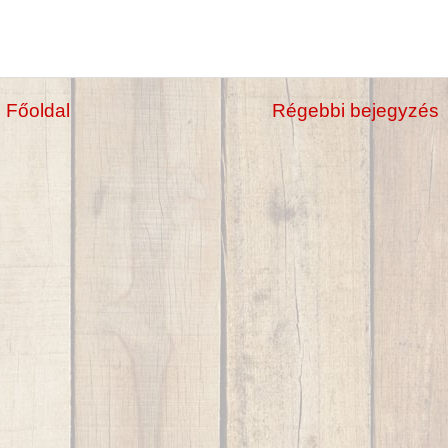
Főoldal
Régebbi bejegyzés