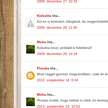
2009. december 27. 22:31
Kiskukta
írta...
Ezt én is kinéztem Jókajánál, de megerősítet
2009. december 28. 11:40
Moha
írta...
Kiskukta köszi, próbáld ki feltétlenül!
2009. december 28. 14:18
Piroska
írta...
Most reggel gyorsan megcsináltam, csak én len
2013. szeptember 14. 8:44
Moha
írta...
Piroska örülök, hogy nektek is ízlett, én lenm
2013. szeptember 23. 10:52