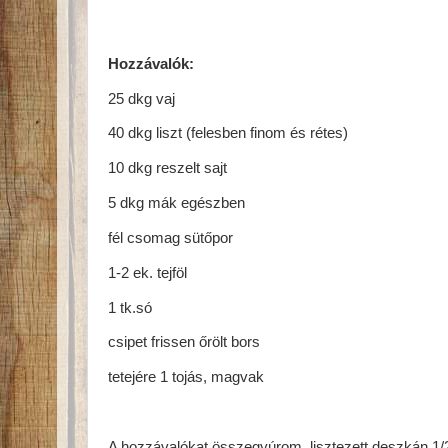
Hozzávalók:
25 dkg vaj
40 dkg liszt (felesben finom és rétes)
10 dkg reszelt sajt
5 dkg mák egészben
fél csomag sütőpor
1-2 ek. tejföl
1 tk.só
csipet frissen őrölt bors
tetejére 1 tojás, magvak
A hozzávalókat összegyúrom, lisztezett deszkán 1/