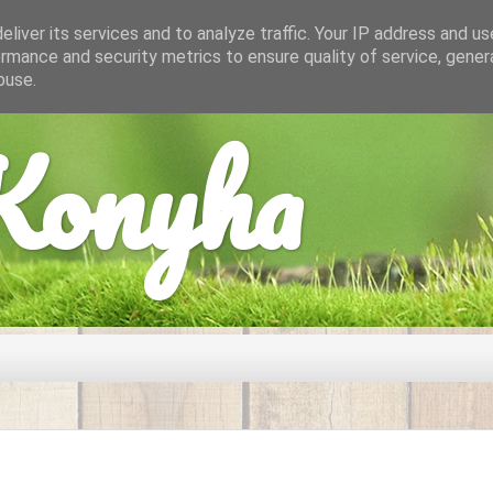
liver its services and to analyze traffic. Your IP address and u
rmance and security metrics to ensure quality of service, gene
buse.
onyha