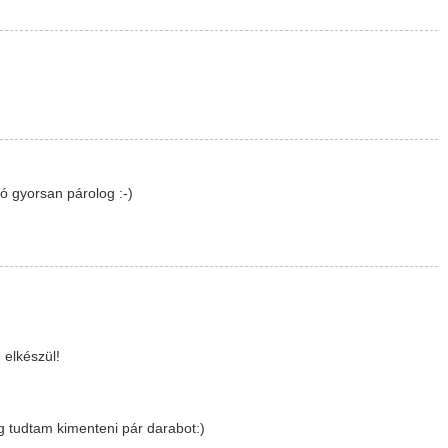
tó gyorsan párolog :-)
 elkészül!
g tudtam kimenteni pár darabot:)