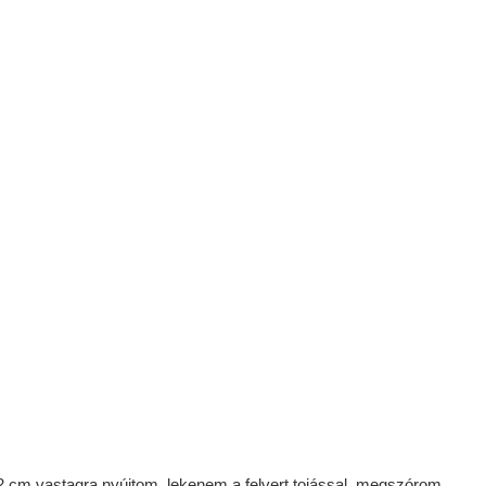
2 cm vastagra nyújtom, lekenem a felvert tojással, megszórom