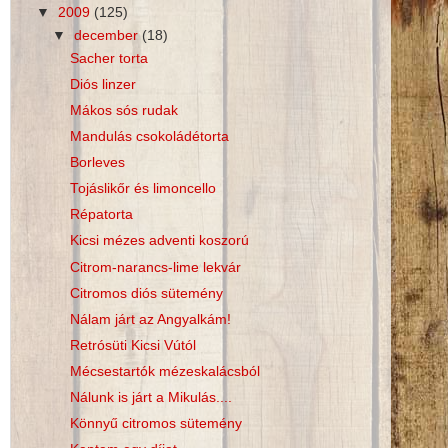
▼
2009
(125)
▼
december
(18)
Sacher torta
Diós linzer
Mákos sós rudak
Mandulás csokoládétorta
Borleves
Tojáslikőr és limoncello
Répatorta
Kicsi mézes adventi koszorú
Citrom-narancs-lime lekvár
Citromos diós sütemény
Nálam járt az Angyalkám!
Retrósüti Kicsi Vútól
Mécsestartók mézeskalácsból
Nálunk is járt a Mikulás....
Könnyű citromos sütemény