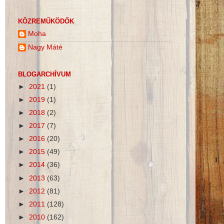
KÖZREMŰKÖDŐK
Moha
Nagy Máté
BLOGARCHÍVUM
►
2021
(1)
►
2019
(1)
►
2018
(2)
►
2017
(7)
►
2016
(20)
►
2015
(49)
►
2014
(36)
►
2013
(63)
►
2012
(81)
►
2011
(128)
►
2010
(162)