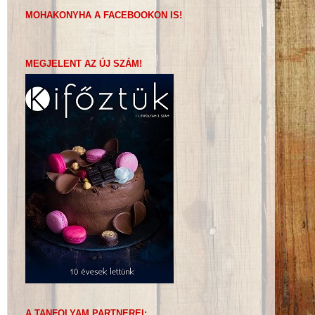
MOHAKONYHA A FACEBOOKON IS!
MEGJELENT AZ ÚJ SZÁM!
A TANFOLYAM PARTNEREI: