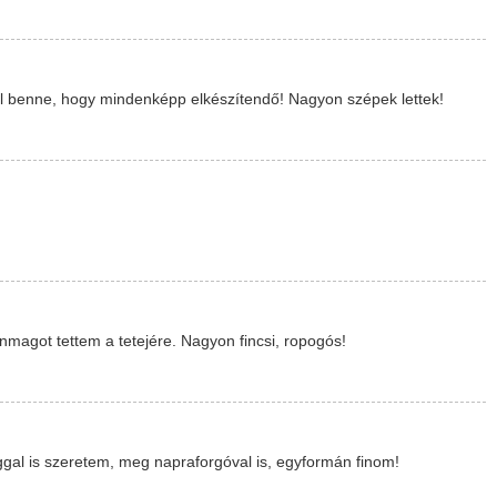
tél benne, hogy mindenképp elkészítendő! Nagyon szépek lettek!
magot tettem a tetejére. Nagyon fincsi, ropogós!
aggal is szeretem, meg napraforgóval is, egyformán finom!