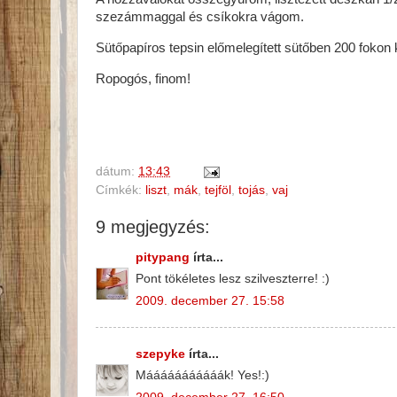
szezámmaggal és csíkokra vágom.
Sütőpapíros tepsin előmelegített sütőben 200 fokon
Ropogós, finom!
dátum:
13:43
Címkék:
liszt
,
mák
,
tejföl
,
tojás
,
vaj
9 megjegyzés:
pitypang
írta...
Pont tökéletes lesz szilveszterre! :)
2009. december 27. 15:58
szepyke
írta...
Mááááááááááák! Yes!:)