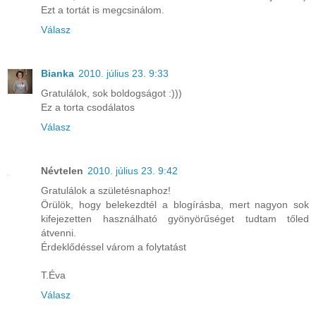
Ezt a tortát is megcsinálom.
Válasz
Bianka
2010. július 23. 9:33
Gratulálok, sok boldogságot :)))
Ez a torta csodálatos
Válasz
Névtelen
2010. július 23. 9:42
Gratulálok a születésnaphoz!
Örülök, hogy belekezdtél a blogírásba, mert nagyon sok
kifejezetten használható gyönyörűséget tudtam tőled
átvenni.
Érdeklődéssel várom a folytatást
T.Éva
Válasz