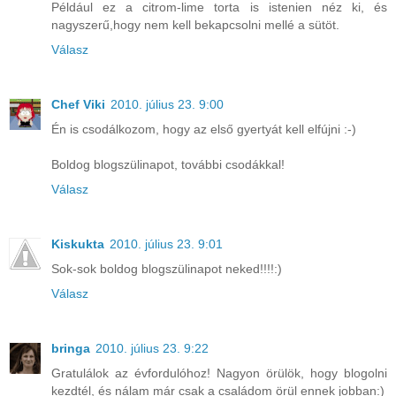
Például ez a citrom-lime torta is istenien néz ki, és
nagyszerű,hogy nem kell bekapcsolni mellé a sütöt.
Válasz
Chef Viki
2010. július 23. 9:00
Én is csodálkozom, hogy az első gyertyát kell elfújni :-)
Boldog blogszülinapot, további csodákkal!
Válasz
Kiskukta
2010. július 23. 9:01
Sok-sok boldog blogszülinapot neked!!!!:)
Válasz
bringa
2010. július 23. 9:22
Gratulálok az évfordulóhoz! Nagyon örülök, hogy blogolni
kezdtél, és nálam már csak a családom örül ennek jobban:)