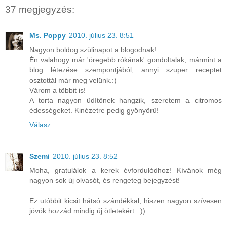
37 megjegyzés:
Ms. Poppy
2010. július 23. 8:51
Nagyon boldog szülinapot a blogodnak!
Én valahogy már 'öregebb rókának' gondoltalak, mármint a
blog létezése szempontjából, annyi szuper receptet
osztottál már meg velünk.:)
Várom a többit is!
A torta nagyon üdítőnek hangzik, szeretem a citromos
édességeket. Kinézetre pedig gyönyörű!
Válasz
Szemi
2010. július 23. 8:52
Moha, gratulálok a kerek évfordulódhoz! Kívánok még
nagyon sok új olvasót, és rengeteg bejegyzést!
Ez utóbbit kicsit hátsó szándékkal, hiszen nagyon szívesen
jövök hozzád mindig új ötletekért. :))