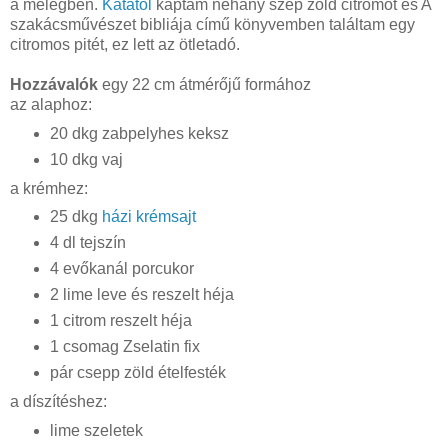
a melegben.
Katától
kaptam néhány szép zöld citromot és A
szakácsművészet bibliája című könyvemben találtam egy
citromos pitét, ez lett az ötletadó.
Hozzávalók
egy 22 cm átmérőjű formához
az alaphoz:
20 dkg zabpelyhes keksz
10 dkg vaj
a krémhez:
25 dkg
házi krémsajt
4 dl tejszín
4 evőkanál porcukor
2 lime leve és reszelt héja
1 citrom reszelt héja
1 csomag Zselatin fix
pár csepp zöld ételfesték
a díszítéshez:
lime szeletek