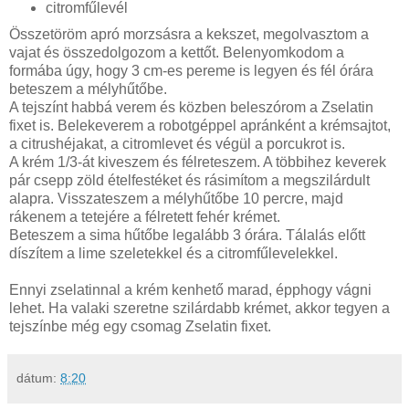
citromfűlevél
Összetöröm apró morzsásra a kekszet, megolvasztom a
vajat és összedolgozom a kettőt. Belenyomkodom a
formába úgy, hogy 3 cm-es pereme is legyen és fél órára
beteszem a mélyhűtőbe.
A tejszínt habbá verem és közben beleszórom a Zselatin
fixet is. Belekeverem a robotgéppel apránként a krémsajtot,
a citrushéjakat, a citromlevet és végül a porcukrot is.
A krém 1/3-át kiveszem és félreteszem. A többihez keverek
pár csepp zöld ételfestéket és rásimítom a megszilárdult
alapra. Visszateszem a mélyhűtőbe 10 percre, majd
rákenem a tetejére a félretett fehér krémet.
Beteszem a sima hűtőbe legalább 3 órára. Tálalás előtt
díszítem a lime szeletekkel és a citromfűlevelekkel.
Ennyi zselatinnal a krém kenhető marad, épphogy vágni
lehet. Ha valaki szeretne szilárdabb krémet, akkor tegyen a
tejszínbe még egy csomag Zselatin fixet.
dátum:
8:20