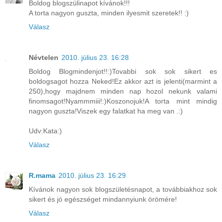
Boldog blogszülinapot kívánok!!!
A torta nagyon guszta, minden ilyesmit szeretek!! :)
Válasz
Névtelen
2010. július 23. 16:28
Boldog Blogmindenjot!!:)Tovabbi sok sok sikert es
boldogsagot hozza Neked!Ez akkor azt is jelenti(marmint a
250),hogy majdnem minden nap hozol nekunk valami
finomsagot!Nyammmiii!:)Koszonojuk!A torta mint mindig
nagyon guszta!Viszek egy falatkat ha meg van .:)
Udv:Kata:)
Válasz
R.mama
2010. július 23. 16:29
Kívánok nagyon sok blogszületésnapot, a továbbiakhoz sok
sikert és jó egészséget mindannyiunk örömére!
Válasz