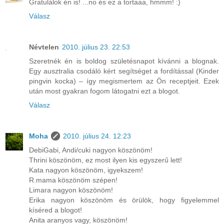
Gratulálok én is! ...no és ez a tortaaa, hmmm! :)
Válasz
Névtelen
2010. július 23. 22:53
Szeretnék én is boldog születésnapot kívánni a blognak.
Egy ausztralia csodáló kért segítséget a fordítással (Kinder
pingvin kocka) – így megismertem az Ön receptjeit. Ezek
után most gyakran fogom látogatni ezt a blogot.
Válasz
Moha
2010. július 24. 12:23
DebiGabi, Andi/cuki nagyon köszönöm!
Thrini köszönöm, ez most ilyen kis egyszerű lett!
Kata nagyon köszönöm, igyekszem!
R.mama köszönöm szépen!
Limara nagyon köszönöm!
Erika nagyon köszönöm és örülök, hogy figyelemmel
kíséred a blogot!
Anita aranyos vagy, köszönöm!