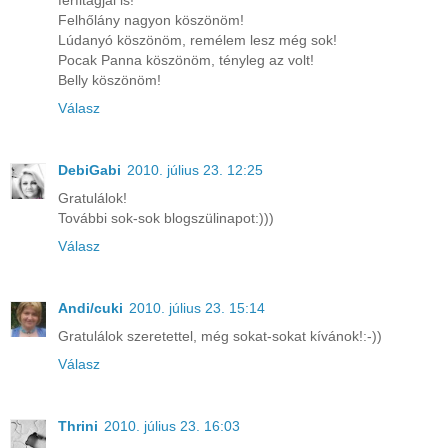
férfitagjai is!
Felhőlány nagyon köszönöm!
Lúdanyó köszönöm, remélem lesz még sok!
Pocak Panna köszönöm, tényleg az volt!
Belly köszönöm!
Válasz
DebiGabi
2010. július 23. 12:25
Gratulálok!
További sok-sok blogszülinapot:)))
Válasz
Andi/cuki
2010. július 23. 15:14
Gratulálok szeretettel, még sokat-sokat kívánok!:-))
Válasz
Thrini
2010. július 23. 16:03